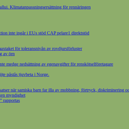
ui. Klimatanpassningsersättning för rennäringen
ion inte ingår i EUs stöd CAP pelare1 direktstöd
axtaket för toleransnivån av rovdjursförluster
g av örn
inte medge nedsättning av egenavgifter för renskötselföretagare
ijte påstås tjuvbeta i Norge.
ser när samiska barn far illa av mobbning, förtryck, diskriminering oc
egen myndighet
” rapportas