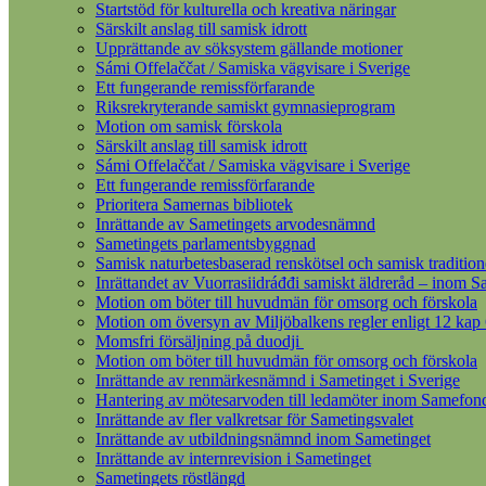
Startstöd för kulturella och kreativa näringar
Särskilt anslag till samisk idrott
Upprättande av söksystem gällande motioner
Sámi Offelaččat / Samiska vägvisare i Sverige
Ett fungerande remissförfarande
Riksrekryterande samiskt gymnasieprogram
Motion om samisk förskola
Särskilt anslag till samisk idrott
Sámi Offelaččat / Samiska vägvisare i Sverige
Ett fungerande remissförfarande
Prioritera Samernas bibliotek
Inrättande av Sametingets arvodesnämnd
Sametingets parlamentsbyggnad
Samisk naturbetesbaserad renskötsel och samisk tradition
Inrättandet av Vuorrasiidráđđi samiskt äldreråd – inom S
Motion om böter till huvudmän för omsorg och förskola
Motion om översyn av Miljöbalkens regler enligt 12 kap
Momsfri försäljning på duodji
Motion om böter till huvudmän för omsorg och förskola
Inrättande av renmärkesnämnd i Sametinget i Sverige
Hantering av mötesarvoden till ledamöter inom Samefon
Inrättande av fler valkretsar för Sametingsvalet
Inrättande av utbildningsnämnd inom Sametinget
Inrättande av internrevision i Sametinget
Sametingets röstlängd