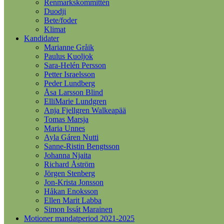
Renmarkskommittén
Duodji
Bete/foder
Klimat
Kandidater
Marianne Gråik
Paulus Kuoljok
Sara-Helén Persson
Petter Israelsson
Peder Lundberg
Åsa Larsson Blind
ElliMarie Lundgren
Anja Fjellgren Walkeapää
Tomas Marsja
Maria Unnes
Ayla Gáren Nutti
Sanne-Ristin Bengtsson
Johanna Njaita
Richard Åström
Jörgen Stenberg
Jon-Krista Jonsson
Håkan Enoksson
Ellen Marit Labba
Simon Issát Marainen
Motioner mandatperiod 2021-2025