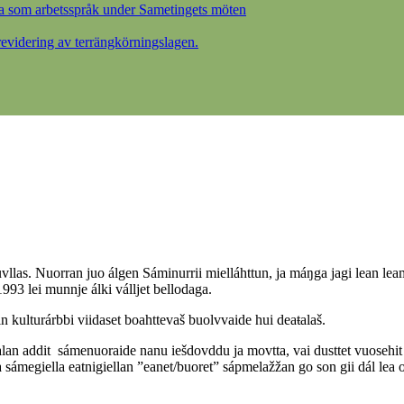
a som arbetsspråk under Sametingets möten
videring av terrängkörningslagen.
s. Nuorran juo álgen Sáminurrii mielláhttun, ja máŋga jagi lean leam
93 lei munnje álki válljet bellodaga.
 kulturárbbi viidaset boahttevaš buolvvaide hui deaŧalaš.
an addit sámenuoraide nanu iešdovddu ja movtta, vai dusttet vuosehit
 sámegiella eatnigiellan ”eanet/buoret” sápmelažžan go son gii dál lea 