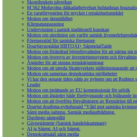
Skogsbrukets påverkan
M 562 Mošuvdna dálkadatheivehan buhtadusas boazudoall
En vargföryngring för mycket i renskötselområdet
Motion om jämställdhet
Klimpatanpassning
Undervisning i samisk traditionell kunskap
Motion om utredning om varför samisk livsmedelsprodukt
Företagsstöd för samiska företagare
Doarjjavuogádat HBTQAI+ Sápmelaččaide
Motion om förändrad björnförvaltning för att närma sig m
Motion om översyn av inventeringssystem och förvaltnin
Åtgärder för att stoppa renpåskjutningar
Motion om att utreda Skatteverkets ställningstagande att 
Motion om samernas demokratiska möjligheter
Vi har den senaste tiden nåtts av nyheter om att Ruthten s
Leader
Motion om inrättande av EU kommissionär för urfolk
Motion om åtgärder både förebyggande och hjälpande insat
Motion om att överföra förvaltningen av Rennäring till 
Doarjut doaibma-evttohusaid “Våld mot samiska kvinnor
Sámi media oahppu. Samisk mediautbildning.
Duolingo sámegillii
Gávpegámmir (Samisk handelskammare)
AI ja Sápmi. AI och Sápmi.
Demokrahtalaš sámi media