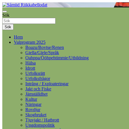
Samelandspartiet
Sök
Sámiid Riikkabellodat
Sök
Hem
Valprogram 2025
Boazu/Bovtse/Renen
Giella/Gïele/Språk
Oahppa/Ööhpehtimmie/Utbildning
Hälsa
Idrott
Urfolksrätt
Urfolksfrågor
Intrång / Exploateringar
Jakt och Fiske
Jämställdhet
Kultur
Näringar
Rovdjur
Skogbruket
Tjuvjakt / Hatbrott
Ungdomspolitik