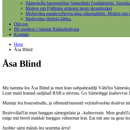
Sámegiella bargugiellan Sámedikki čoahkkimiin. Samisk
Motion om Fjällnära gränsen inom skogsbruket
Mošuvdna meahccefievru-lága ođasmahttin. Motion om re
Mošuvdna Heliski-láhka.
Om oss
Bli medlem i Sámiid Riikkabellodat
Kontakt
Hem
Åsa Blind
Åsa Blind
Mu namma lea Åsa Blind ja mun lean oahpaheaddji Váhčira Sámeskuvlla
Lean maid leamaš sadjásaš RSR:a stivrras. Go Sámediggi ásahuvvui 19
Munnje lea boazodoallu, ja olbmuid/nuoraid vejolašvuohta doalvut min
Beaivválaččat mun barggan sámegielain ja –kultuvrrain. Mon geahččal
eatge mii beroš makkár barggus váhnemat leat. Eat mii ane su geas lea
Juohke sámi mánás lea seamma árvu!