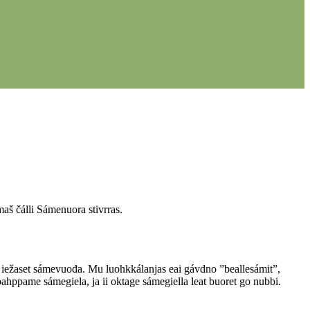
aš čálli Sámenuora stivrras.
 iežaset sámevuođa. Mu luohkkálanjas eai gávdno ”beallesámit”,
oahppame sámegiela, ja ii oktage sámegiella leat buoret go nubbi.