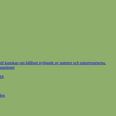
ell kunskap om hållbart nyttjande av naturen och naturresurserna.
ametinget
 6§
den