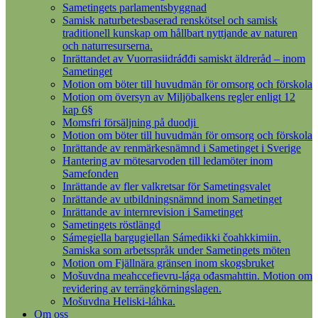
Sametingets parlamentsbyggnad
Samisk naturbetesbaserad renskötsel och samisk
traditionell kunskap om hållbart nyttjande av naturen
och naturresurserna.
Inrättandet av Vuorrasiidráđđi samiskt äldreråd – inom
Sametinget
Motion om böter till huvudmän för omsorg och förskola
Motion om översyn av Miljöbalkens regler enligt 12
kap 6§
Momsfri försäljning på duodji
Motion om böter till huvudmän för omsorg och förskola
Inrättande av renmärkesnämnd i Sametinget i Sverige
Hantering av mötesarvoden till ledamöter inom
Samefonden
Inrättande av fler valkretsar för Sametingsvalet
Inrättande av utbildningsnämnd inom Sametinget
Inrättande av internrevision i Sametinget
Sametingets röstlängd
Sámegiella bargugiellan Sámedikki čoahkkimiin.
Samiska som arbetsspråk under Sametingets möten
Motion om Fjällnära gränsen inom skogsbruket
Mošuvdna meahccefievru-lága ođasmahttin. Motion om
revidering av terrängkörningslagen.
Mošuvdna Heliski-láhka.
Om oss