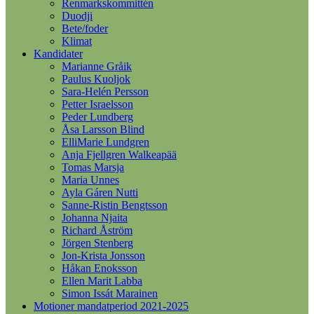
Renmarkskommittén
Duodji
Bete/foder
Klimat
Kandidater
Marianne Gråik
Paulus Kuoljok
Sara-Helén Persson
Petter Israelsson
Peder Lundberg
Åsa Larsson Blind
ElliMarie Lundgren
Anja Fjellgren Walkeapää
Tomas Marsja
Maria Unnes
Ayla Gáren Nutti
Sanne-Ristin Bengtsson
Johanna Njaita
Richard Åström
Jörgen Stenberg
Jon-Krista Jonsson
Håkan Enoksson
Ellen Marit Labba
Simon Issát Marainen
Motioner mandatperiod 2021-2025