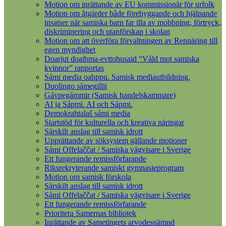
Motion om inrättande av EU kommissionär för urfolk
Motion om åtgärder både förebyggande och hjälpande
insatser när samiska barn far illa av mobbning, förtryck,
diskriminering och utanförskap i skolan
Motion om att överföra förvaltningen av Rennäring till
egen myndighet
Doarjut doaibma-evttohusaid “Våld mot samiska
kvinnor” rapportas
Sámi media oahppu. Samisk mediautbildning.
Duolingo sámegillii
Gávpegámmir (Samisk handelskammare)
AI ja Sápmi. AI och Sápmi.
Demokrahtalaš sámi media
Startstöd för kulturella och kreativa näringar
Särskilt anslag till samisk idrott
Upprättande av söksystem gällande motioner
Sámi Offelaččat / Samiska vägvisare i Sverige
Ett fungerande remissförfarande
Riksrekryterande samiskt gymnasieprogram
Motion om samisk förskola
Särskilt anslag till samisk idrott
Sámi Offelaččat / Samiska vägvisare i Sverige
Ett fungerande remissförfarande
Prioritera Samernas bibliotek
Inrättande av Sametingets arvodesnämnd