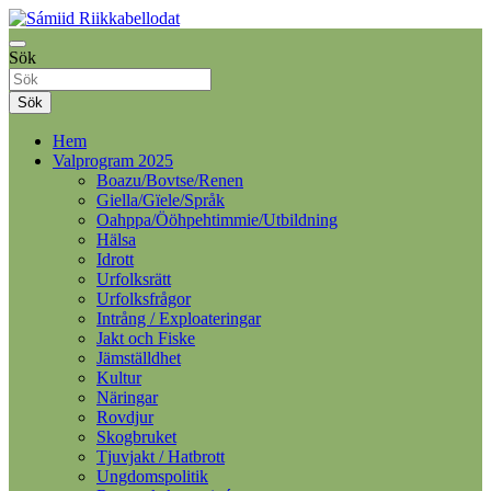
Hoppa
till
Samelandspartiet
innehåll
Sök
Sámiid Riikkabellodat
Sök
Hem
Valprogram 2025
Boazu/Bovtse/Renen
Giella/Gïele/Språk
Oahppa/Ööhpehtimmie/Utbildning
Hälsa
Idrott
Urfolksrätt
Urfolksfrågor
Intrång / Exploateringar
Jakt och Fiske
Jämställdhet
Kultur
Näringar
Rovdjur
Skogbruket
Tjuvjakt / Hatbrott
Ungdomspolitik