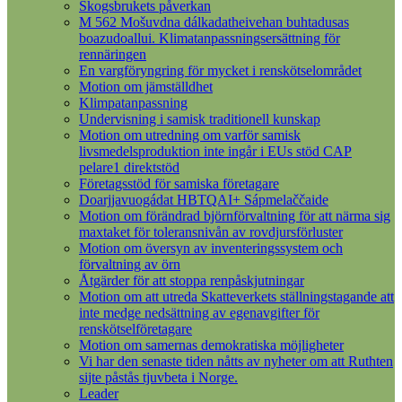
Skogsbrukets påverkan
M 562 Mošuvdna dálkadatheivehan buhtadusas
boazudoallui. Klimatanpassningsersättning för
rennäringen
En vargföryngring för mycket i renskötselområdet
Motion om jämställdhet
Klimpatanpassning
Undervisning i samisk traditionell kunskap
Motion om utredning om varför samisk
livsmedelsproduktion inte ingår i EUs stöd CAP
pelare1 direktstöd
Företagsstöd för samiska företagare
Doarjjavuogádat HBTQAI+ Sápmelaččaide
Motion om förändrad björnförvaltning för att närma sig
maxtaket för toleransnivån av rovdjursförluster
Motion om översyn av inventeringssystem och
förvaltning av örn
Åtgärder för att stoppa renpåskjutningar
Motion om att utreda Skatteverkets ställningstagande att
inte medge nedsättning av egenavgifter för
renskötselföretagare
Motion om samernas demokratiska möjligheter
Vi har den senaste tiden nåtts av nyheter om att Ruthten
sijte påstås tjuvbeta i Norge.
Leader