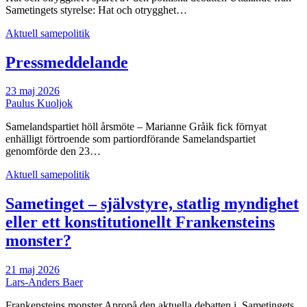
Sametingets styrelse: Hat och otrygghet…
Aktuell samepolitik
Pressmeddelande
23 maj 2026
Paulus Kuoljok
Samelandspartiet höll årsmöte – Marianne Gråik fick förnyat
enhälligt förtroende som partiordförande Samelandspartiet
genomförde den 23…
Aktuell samepolitik
Sametinget – självstyre, statlig myndighet
eller ett konstitutionellt Frankensteins
monster?
21 maj 2026
Lars-Anders Baer
Frankensteins monster Apropå den aktuella debatten i Sametingets