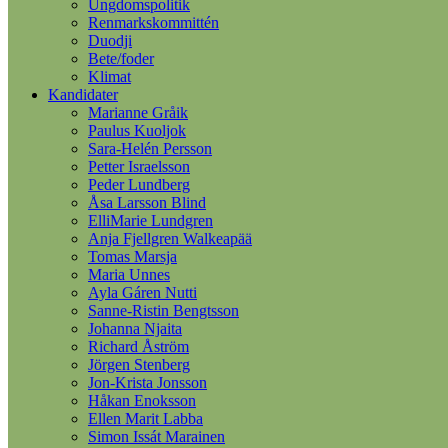
Ungdomspolitik
Renmarkskommittén
Duodji
Bete/foder
Klimat
Kandidater
Marianne Gråik
Paulus Kuoljok
Sara-Helén Persson
Petter Israelsson
Peder Lundberg
Åsa Larsson Blind
ElliMarie Lundgren
Anja Fjellgren Walkeapää
Tomas Marsja
Maria Unnes
Ayla Gáren Nutti
Sanne-Ristin Bengtsson
Johanna Njaita
Richard Åström
Jörgen Stenberg
Jon-Krista Jonsson
Håkan Enoksson
Ellen Marit Labba
Simon Issát Marainen