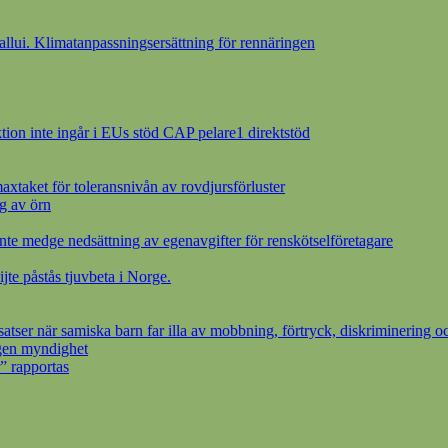
ui. Klimatanpassningsersättning för rennäringen
ion inte ingår i EUs stöd CAP pelare1 direktstöd
axtaket för toleransnivån av rovdjursförluster
g av örn
inte medge nedsättning av egenavgifter för renskötselföretagare
ijte påstås tjuvbeta i Norge.
ser när samiska barn far illa av mobbning, förtryck, diskriminering oc
egen myndighet
” rapportas