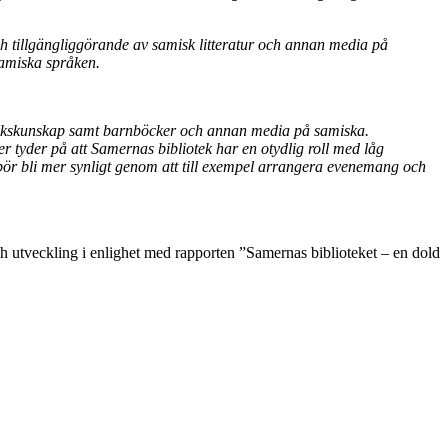
ch tillgängliggörande av samisk litteratur och annan media på
 samiska språken.
folkskunskap samt barnböcker och annan media på samiska.
 tyder på att Samernas bibliotek har en otydlig roll med låg
k bör bli mer synligt genom att till exempel arrangera evenemang och
ch utveckling i enlighet med rapporten ”Samernas biblioteket – en dold