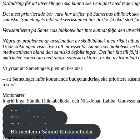
förändring för att utvecklingen ska kunna ske i enlighet med reger
Det mest prioriterade bör vara hur driften på Samernas bibliotek ska
samiska. Sametingets biblioteksverksamhet bör därför få ökat stöd för
Verksamheten på Samernas bibliotek har inte kunnat följa den utveckl
Några av problemen är avsaknaden av skolbibliotek med riktat utbu
Undersökningen visar även att intresset för Samernas biblioteks verk
medvetenheten bland den samiska befolkningen. Det har fått till följd
aktiviteter, samverka med andra samiska aktörer, bruka ny teknologi 
Vi yrkar att Sametingets plenum beslutar:
– att Sametinget inför kommande budgetunderlag ska prioritera satsnin
resurs”.
Motionärer:
Ingrid Inga, Sámiid Riikkabellodat och Nils-Johan Labba, Guovssoná
Vårt valprogram
Följ oss på Instagram
Ta kontakt med oss
Bli medlem i Sámiid Riikkabellodat
Upphovsrätt © 2026
Sámiid Riikkabellodat