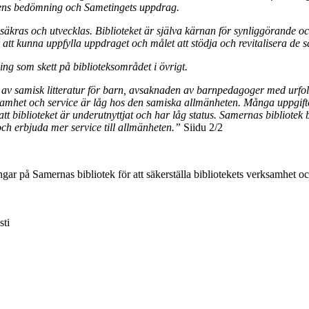
ingens bedömning och Sametingets uppdrag.
 säkras och utvecklas. Biblioteket är själva kärnan för synliggörande o
 att kunna uppfylla uppdraget och målet att stödja och revitalisera de
ing som skett på biblioteksområdet i övrigt.
d av samisk litteratur för barn, avsaknaden av barnpedagoger med ur
samhet och service är låg hos den samiska allmänheten. Många uppgifter
 att biblioteket är underutnyttjat och har låg status. Samernas bibliote
och erbjuda mer service till allmänheten.”
Siidu 2/2
gar på Samernas bibliotek för att säkerställa bibliotekets verksamhet o
sti