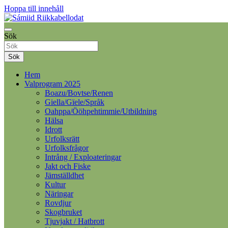
Hoppa till innehåll
Samelandspartiet
Sök
Sámiid Riikkabellodat
Sök
Hem
Valprogram 2025
Boazu/Bovtse/Renen
Giella/Gïele/Språk
Oahppa/Ööhpehtimmie/Utbildning
Hälsa
Idrott
Urfolksrätt
Urfolksfrågor
Intrång / Exploateringar
Jakt och Fiske
Jämställdhet
Kultur
Näringar
Rovdjur
Skogbruket
Tjuvjakt / Hatbrott