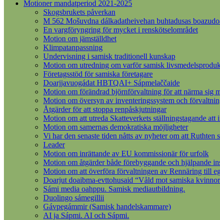
Motioner mandatperiod 2021-2025
Skogsbrukets påverkan
M 562 Mošuvdna dálkadatheivehan buhtadusas boazudoall
En vargföryngring för mycket i renskötselområdet
Motion om jämställdhet
Klimpatanpassning
Undervisning i samisk traditionell kunskap
Motion om utredning om varför samisk livsmedelsprodukt
Företagsstöd för samiska företagare
Doarjjavuogádat HBTQAI+ Sápmelaččaide
Motion om förändrad björnförvaltning för att närma sig m
Motion om översyn av inventeringssystem och förvaltnin
Åtgärder för att stoppa renpåskjutningar
Motion om att utreda Skatteverkets ställningstagande att 
Motion om samernas demokratiska möjligheter
Vi har den senaste tiden nåtts av nyheter om att Ruthten s
Leader
Motion om inrättande av EU kommissionär för urfolk
Motion om åtgärder både förebyggande och hjälpande insat
Motion om att överföra förvaltningen av Rennäring till 
Doarjut doaibma-evttohusaid “Våld mot samiska kvinnor
Sámi media oahppu. Samisk mediautbildning.
Duolingo sámegillii
Gávpegámmir (Samisk handelskammare)
AI ja Sápmi. AI och Sápmi.