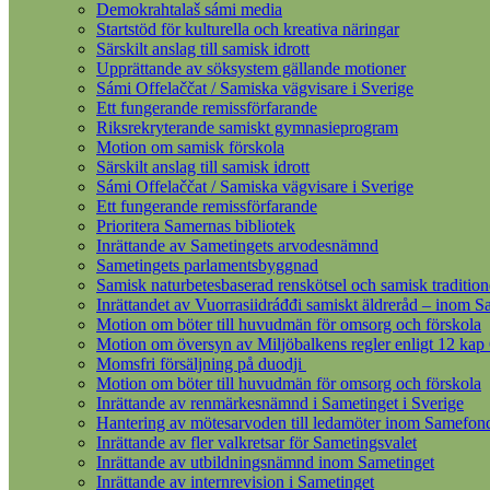
Demokrahtalaš sámi media
Startstöd för kulturella och kreativa näringar
Särskilt anslag till samisk idrott
Upprättande av söksystem gällande motioner
Sámi Offelaččat / Samiska vägvisare i Sverige
Ett fungerande remissförfarande
Riksrekryterande samiskt gymnasieprogram
Motion om samisk förskola
Särskilt anslag till samisk idrott
Sámi Offelaččat / Samiska vägvisare i Sverige
Ett fungerande remissförfarande
Prioritera Samernas bibliotek
Inrättande av Sametingets arvodesnämnd
Sametingets parlamentsbyggnad
Samisk naturbetesbaserad renskötsel och samisk tradition
Inrättandet av Vuorrasiidráđđi samiskt äldreråd – inom S
Motion om böter till huvudmän för omsorg och förskola
Motion om översyn av Miljöbalkens regler enligt 12 kap
Momsfri försäljning på duodji
Motion om böter till huvudmän för omsorg och förskola
Inrättande av renmärkesnämnd i Sametinget i Sverige
Hantering av mötesarvoden till ledamöter inom Samefon
Inrättande av fler valkretsar för Sametingsvalet
Inrättande av utbildningsnämnd inom Sametinget
Inrättande av internrevision i Sametinget