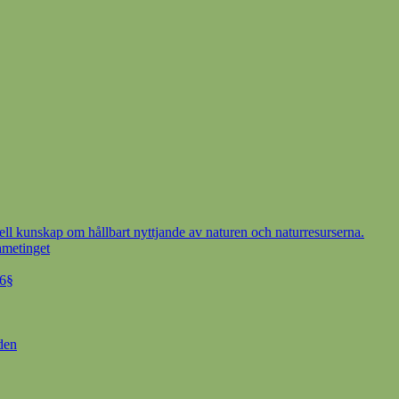
ell kunskap om hållbart nyttjande av naturen och naturresurserna.
ametinget
 6§
den