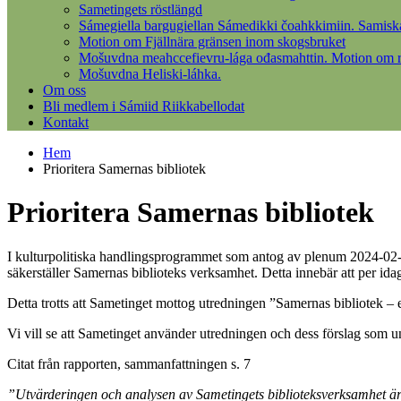
Sametingets röstlängd
Sámegiella bargugiellan Sámedikki čoahkkimiin. Samisk
Motion om Fjällnära gränsen inom skogsbruket
Mošuvdna meahccefievru-lága ođasmahttin. Motion om re
Mošuvdna Heliski-láhka.
Om oss
Bli medlem i Sámiid Riikkabellodat
Kontakt
Hem
Prioritera Samernas bibliotek
Prioritera Samernas bibliotek
I kulturpolitiska handlingsprogrammet som antog av plenum 2024-02-2
säkerställer Samernas biblioteks verksamhet. Detta innebär att per id
Detta trotts att Sametinget mottog utredningen ”Samernas bibliotek –
Vi vill se att Sametinget använder utredningen och dess förslag som u
Citat från rapporten, sammanfattningen s. 7
”Utvärderingen och analysen av Sametingets biblioteksverksamhet är det