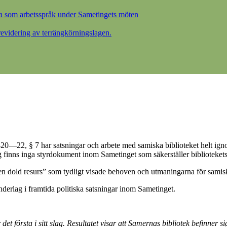
a som arbetsspråk under Sametingets möten
videring av terrängkörningslagen.
0—22, § 7 har satsningar och arbete med samiska biblioteket helt igno
ag finns inga styrdokument inom Sametinget som säkerställer biblioteke
 en dold resurs” som tydligt visade behoven och utmaningarna för samis
nderlag i framtida politiska satsningar inom Sametinget.
 första i sitt slag. Resultatet visar att Samernas bibliotek befinner si