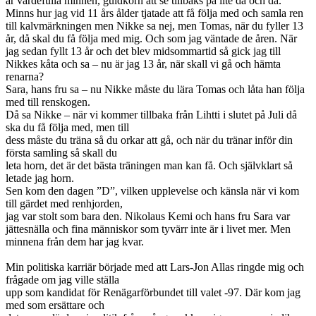
är värdefulla minnen, guldkorn att se tillbaks på lite då och då.
Minns hur jag vid 11 års ålder tjatade att få följa med och samla ren
till kalvmärkningen men Nikke sa nej, men Tomas, när du fyller 13
år, då skal du få följa med mig. Och som jag väntade de åren. När
jag sedan fyllt 13 år och det blev midsommartid så gick jag till
Nikkes kåta och sa – nu är jag 13 år, när skall vi gå och hämta
renarna?
Sara, hans fru sa – nu Nikke måste du lära Tomas och låta han följa
med till renskogen.
Då sa Nikke – när vi kommer tillbaka från Lihtti i slutet på Juli då
ska du få följa med, men till
dess måste du träna så du orkar att gå, och när du tränar inför din
första samling så skall du
leta horn, det är det bästa träningen man kan få. Och självklart så
letade jag horn.
Sen kom den dagen ”D”, vilken upplevelse och känsla när vi kom
till gärdet med renhjorden,
jag var stolt som bara den. Nikolaus Kemi och hans fru Sara var
jättesnälla och fina människor som tyvärr inte är i livet mer. Men
minnena från dem har jag kvar.
Min politiska karriär började med att Lars-Jon Allas ringde mig och
frågade om jag ville ställa
upp som kandidat för Renägarförbundet till valet -97. Där kom jag
med som ersättare och