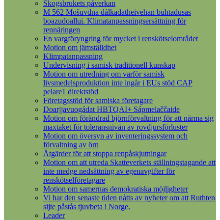
Skogsbrukets påverkan
M 562 Mošuvdna dálkadatheivehan buhtadusas
boazudoallui. Klimatanpassningsersättning för
rennäringen
En vargföryngring för mycket i renskötselområdet
Motion om jämställdhet
Klimpatanpassning
Undervisning i samisk traditionell kunskap
Motion om utredning om varför samisk
livsmedelsproduktion inte ingår i EUs stöd CAP
pelare1 direktstöd
Företagsstöd för samiska företagare
Doarjjavuogádat HBTQAI+ Sápmelaččaide
Motion om förändrad björnförvaltning för att närma sig
maxtaket för toleransnivån av rovdjursförluster
Motion om översyn av inventeringssystem och
förvaltning av örn
Åtgärder för att stoppa renpåskjutningar
Motion om att utreda Skatteverkets ställningstagande att
inte medge nedsättning av egenavgifter för
renskötselföretagare
Motion om samernas demokratiska möjligheter
Vi har den senaste tiden nåtts av nyheter om att Ruthten
sijte påstås tjuvbeta i Norge.
Leader