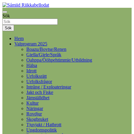
Samelandspartiet
Sök
Sámiid Riikkabellodat
Sök
Hem
Valprogram 2025
Boazu/Bovtse/Renen
Giella/Gïele/Språk
Oahppa/Ööhpehtimmie/Utbildning
Hälsa
Idrott
Urfolksrätt
Urfolksfrågor
Intrång / Exploateringar
Jakt och Fiske
Jämställdhet
Kultur
Näringar
Rovdjur
Skogbruket
Tjuvjakt / Hatbrott
Ungdomspolitik