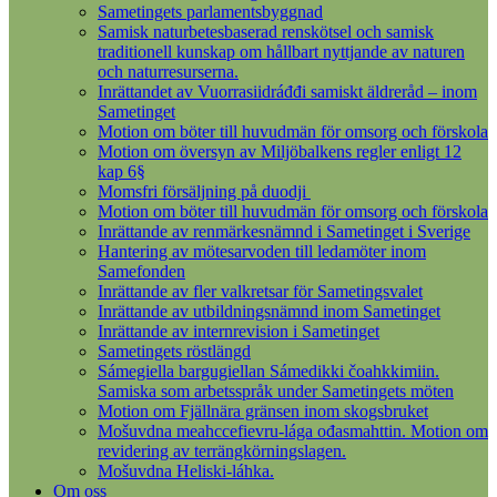
Sametingets parlamentsbyggnad
Samisk naturbetesbaserad renskötsel och samisk
traditionell kunskap om hållbart nyttjande av naturen
och naturresurserna.
Inrättandet av Vuorrasiidráđđi samiskt äldreråd – inom
Sametinget
Motion om böter till huvudmän för omsorg och förskola
Motion om översyn av Miljöbalkens regler enligt 12
kap 6§
Momsfri försäljning på duodji
Motion om böter till huvudmän för omsorg och förskola
Inrättande av renmärkesnämnd i Sametinget i Sverige
Hantering av mötesarvoden till ledamöter inom
Samefonden
Inrättande av fler valkretsar för Sametingsvalet
Inrättande av utbildningsnämnd inom Sametinget
Inrättande av internrevision i Sametinget
Sametingets röstlängd
Sámegiella bargugiellan Sámedikki čoahkkimiin.
Samiska som arbetsspråk under Sametingets möten
Motion om Fjällnära gränsen inom skogsbruket
Mošuvdna meahccefievru-lága ođasmahttin. Motion om
revidering av terrängkörningslagen.
Mošuvdna Heliski-láhka.
Om oss