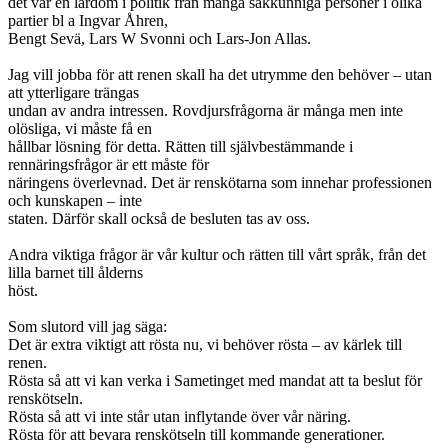
det var en lärdom i politik från många sakkunniga personer i olika
partier bl a Ingvar Åhren,
Bengt Sevä, Lars W Svonni och Lars-Jon Allas.
Jag vill jobba för att renen skall ha det utrymme den behöver – utan
att ytterligare trängas
undan av andra intressen. Rovdjursfrågorna är många men inte
olösliga, vi måste få en
hållbar lösning för detta. Rätten till självbestämmande i
rennäringsfrågor är ett måste för
näringens överlevnad. Det är renskötarna som innehar professionen
och kunskapen – inte
staten. Därför skall också de besluten tas av oss.
Andra viktiga frågor är vår kultur och rätten till vårt språk, från det
lilla barnet till ålderns
höst.
Som slutord vill jag säga:
Det är extra viktigt att rösta nu, vi behöver rösta – av kärlek till
renen.
Rösta så att vi kan verka i Sametinget med mandat att ta beslut för
renskötseln.
Rösta så att vi inte står utan inflytande över vår näring.
Rösta för att bevara renskötseln till kommande generationer.