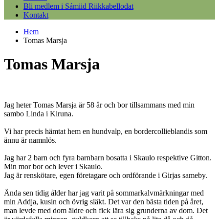
Bli medlem i Sámiid Riikkabellodat
Kontakt
Hem
Tomas Marsja
Tomas Marsja
Jag heter Tomas Marsja är 58 år och bor tillsammans med min
sambo Linda i Kiruna.
Vi har precis hämtat hem en hundvalp, en bordercollieblandis som
ännu är namnlös.
Jag har 2 barn och fyra barnbarn bosatta i Skaulo respektive Gitton.
Min mor bor och lever i Skaulo.
Jag är renskötare, egen företagare och ordförande i Girjas sameby.
Ända sen tidig ålder har jag varit på sommarkalvmärkningar med
min Addja, kusin och övrig släkt. Det var den bästa tiden på året,
man levde med dom äldre och fick lära sig grunderna av dom. Det