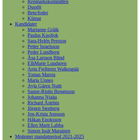
Renmarkskommittén
Duodji
Bete/foder
Klimat
Kandidater
Marianne Gråik
Paulus Kuoljok
Sara-Helén Persson
Petter Israelsson
Peder Lundberg
Åsa Larsson Blind
ElliMarie Lundgren
Anja Fjellgren Walkeapää
Tomas Marsja
Maria Unnes
Ayla Gáren Nutti
Sanne-Ristin Bengtsson
Johanna Njaita
Richard Åström
Jörgen Stenberg
Jon-Krista Jonsson
Håkan Enoksson
Ellen Marit Labba
Simon Issát Marainen
Motioner mandatperiod 2021-2025