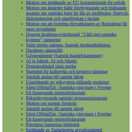
Motion om inrättande av EU kommissionär för urfolk
Motion om åtgärder både förebyggande och hjälpande
insatser när samiska barn far illa av mobbning, förtryck,
diskriminering och utanförskap i skolan
Motion om att överföra förvaltningen av Rennäring till
egen myndighet
Doarjut doaibma-evttohusaid “Våld mot samiska
kvinnor” rapportas
Sámi media oahppu. Samisk mediautbildning.
Duolingo sámegillii
Gávpegámmir (Samisk handelskammare)
AI ja Sápmi. AI och Sápmi.
Demokrahtalaš sámi media
Startstöd för kulturella och kreativa näringar
Särskilt anslag till samisk idrott
Upprättande av söksystem gällande motioner
Sámi Offelaččat / Samiska vägvisare i Sverige
Ett fungerande remissförfarande
Riksrekryterande samiskt gymnasieprogram
Motion om samisk förskola
Särskilt anslag till samisk idrott
Sámi Offelaččat / Samiska vägvisare i Sverige
Ett fungerande remissförfarande
Prioritera Samernas bibliotek
Inrättande av Sametingets arvodesnämnd