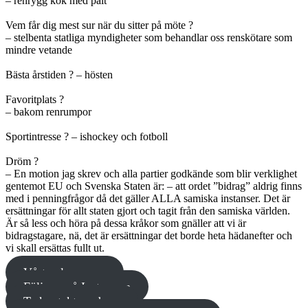
– renrygg kok med palt
Vem får dig mest sur när du sitter på möte ?
– stelbenta statliga myndigheter som behandlar oss renskötare som
mindre vetande
Bästa årstiden ? – hösten
Favoritplats ?
– bakom renrumpor
Sportintresse ? – ishockey och fotboll
Dröm ?
– En motion jag skrev och alla partier godkände som blir verklighet
gentemot EU och Svenska Staten är: – att ordet ”bidrag” aldrig finns
med i penningfrågor då det gäller ALLA samiska instanser. Det är
ersättningar för allt staten gjort och tagit från den samiska världen.
Är så less och höra på dessa kråkor som gnäller att vi är
bidragstagare, nä, det är ersättningar det borde heta hädanefter och
vi skall ersättas fullt ut.
Vårt valprogram
Följ oss på Instagram
Ta kontakt med oss