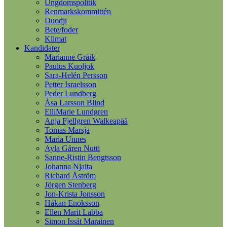
Ungdomspolitik
Renmarkskommittén
Duodji
Bete/foder
Klimat
Kandidater
Marianne Gråik
Paulus Kuoljok
Sara-Helén Persson
Petter Israelsson
Peder Lundberg
Åsa Larsson Blind
ElliMarie Lundgren
Anja Fjellgren Walkeapää
Tomas Marsja
Maria Unnes
Ayla Gáren Nutti
Sanne-Ristin Bengtsson
Johanna Njaita
Richard Åström
Jörgen Stenberg
Jon-Krista Jonsson
Håkan Enoksson
Ellen Marit Labba
Simon Issát Marainen