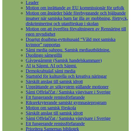
Leader
Motion om inrättande av EU kommissionär för urfolk
Motion om åtgärder både förebyggande och hjälpande
insatser när samiska barn far illa av mobbning, förtryck,
diskriminering och utanförskap i skolan
Motion om att överföra förvaltningen av Rennäring till
egen myndighet
Doarjut doaibma-evttohusaid “Våld mot samiska
kvinnor” rapportas
Sámi media oahppu. Samisk mediautbildning.
Duolingo sámegillii
Gávpegámmir (Samisk handelskammare)
AI ja Sápmi. AI och Sápmi.
Demokrahtalaš sámi media
Startstöd för kulturella och kreativa näringar
Särskilt anslag till samisk idrott
Upprättande av söksystem gällande motioner
Sámi Offelaččat / Samiska vägvisare i Sverige
Ett fungerande remissförfarande
Riksrekryterande samiskt gymnasieprogram
Motion om samisk förskola
Särskilt anslag till samisk idrott
Sámi Offelaččat / Samiska vägvisare i Sverige
Ett fungerande remissförfarande
Prioritera Samernas bibliotek