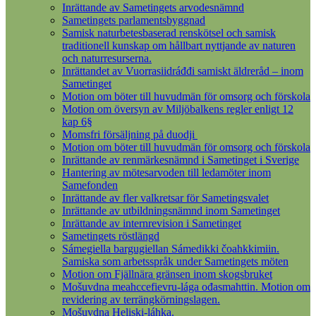
Inrättande av Sametingets arvodesnämnd
Sametingets parlamentsbyggnad
Samisk naturbetesbaserad renskötsel och samisk
traditionell kunskap om hållbart nyttjande av naturen
och naturresurserna.
Inrättandet av Vuorrasiidráđđi samiskt äldreråd – inom
Sametinget
Motion om böter till huvudmän för omsorg och förskola
Motion om översyn av Miljöbalkens regler enligt 12
kap 6§
Momsfri försäljning på duodji
Motion om böter till huvudmän för omsorg och förskola
Inrättande av renmärkesnämnd i Sametinget i Sverige
Hantering av mötesarvoden till ledamöter inom
Samefonden
Inrättande av fler valkretsar för Sametingsvalet
Inrättande av utbildningsnämnd inom Sametinget
Inrättande av internrevision i Sametinget
Sametingets röstlängd
Sámegiella bargugiellan Sámedikki čoahkkimiin.
Samiska som arbetsspråk under Sametingets möten
Motion om Fjällnära gränsen inom skogsbruket
Mošuvdna meahccefievru-lága ođasmahttin. Motion om
revidering av terrängkörningslagen.
Mošuvdna Heliski-láhka.