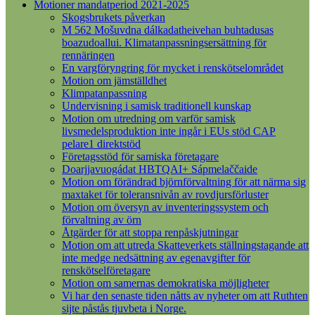
Motioner mandatperiod 2021-2025
Skogsbrukets påverkan
M 562 Mošuvdna dálkadatheivehan buhtadusas
boazudoallui. Klimatanpassningsersättning för
rennäringen
En vargföryngring för mycket i renskötselområdet
Motion om jämställdhet
Klimpatanpassning
Undervisning i samisk traditionell kunskap
Motion om utredning om varför samisk
livsmedelsproduktion inte ingår i EUs stöd CAP
pelare1 direktstöd
Företagsstöd för samiska företagare
Doarjjavuogádat HBTQAI+ Sápmelaččaide
Motion om förändrad björnförvaltning för att närma sig
maxtaket för toleransnivån av rovdjursförluster
Motion om översyn av inventeringssystem och
förvaltning av örn
Åtgärder för att stoppa renpåskjutningar
Motion om att utreda Skatteverkets ställningstagande att
inte medge nedsättning av egenavgifter för
renskötselföretagare
Motion om samernas demokratiska möjligheter
Vi har den senaste tiden nåtts av nyheter om att Ruthten
sijte påstås tjuvbeta i Norge.