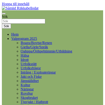
Hoppa till innehåll
Samelandspartiet
Sök
Sámiid Riikkabellodat
Sök
Hem
Valprogram 2025
Boazu/Bovtse/Renen
Giella/Gïele/Språk
Oahppa/Ööhpehtimmie/Utbildning
Hälsa
Idrott
Urfolksrätt
Urfolksfrågor
Intrång / Exploateringar
Jakt och Fiske
Jämställdhet
Kultur
Näringar
Rovdjur
Skogbruket
Tjuvjakt / Hatbrott