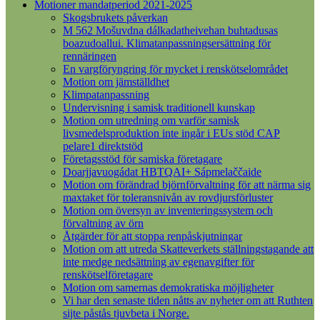
Motioner mandatperiod 2021-2025
Skogsbrukets påverkan
M 562 Mošuvdna dálkadatheivehan buhtadusas
boazudoallui. Klimatanpassningsersättning för
rennäringen
En vargföryngring för mycket i renskötselområdet
Motion om jämställdhet
Klimpatanpassning
Undervisning i samisk traditionell kunskap
Motion om utredning om varför samisk
livsmedelsproduktion inte ingår i EUs stöd CAP
pelare1 direktstöd
Företagsstöd för samiska företagare
Doarjjavuogádat HBTQAI+ Sápmelaččaide
Motion om förändrad björnförvaltning för att närma sig
maxtaket för toleransnivån av rovdjursförluster
Motion om översyn av inventeringssystem och
förvaltning av örn
Åtgärder för att stoppa renpåskjutningar
Motion om att utreda Skatteverkets ställningstagande att
inte medge nedsättning av egenavgifter för
renskötselföretagare
Motion om samernas demokratiska möjligheter
Vi har den senaste tiden nåtts av nyheter om att Ruthten
sijte påstås tjuvbeta i Norge.