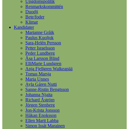
Ungdomspolitik
Renmarkskommittén
Duodji
Bete/foder
Klimat
Kandidater
Marianne Gråik
Paulus Kuoljok
Sara-Helén Persson
Petter Israelsson
Peder Lundberg
Åsa Larsson Blind
ElliMarie Lundgren
Anja Fjellgren Walkeapää
Tomas Marsja
Maria Unnes
Ayla Gáren Nutti
Sanne-Ristin Bengtsson
Johanna Njaita
Richard Åström
Jörgen Stenberg
Jon-Krista Jonsson
Håkan Enoksson
Ellen Marit Labba
Simon Issát Marainen