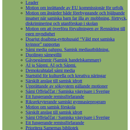
Leader
Motion om inrättande av EU kommissionär för urfolk
Motion om åtgärder både förebyggande och hjälpande
insatser när samiska barn far illa av mobbning, förtryck,
diskriminering och utanförskap i skolan
Motion om att överföra förvaltningen av Rennäring till
egen myndighet
Doarjut doaibma-evttohusaid “Våld mot samiska
kvinnor” rapportas
Sámi media oahppu. Samisk mediautbildning.
Duolingo sámegillii
Gávpegámmir (Samisk handelskammare)
AI ja Sápmi. AI och Sápmi.
Demokrahtalaš sámi media
Startstöd för kulturella och kreativa näringar
Särskilt anslag till samisk idrott
Upprättande av söksystem gällande motioner
Sámi Offelaččat / Samiska vägvisare i Sverige
Ett fungerande remissförfarande
Riksrekryterande samiskt gymnasieprogram
Motion om samisk förskola
Särskilt anslag till samisk idrott
Sámi Offelaččat / Samiska vägvisare i Sverige
Ett fungerande remissförfarande
Prioritera Samernas bibliotek