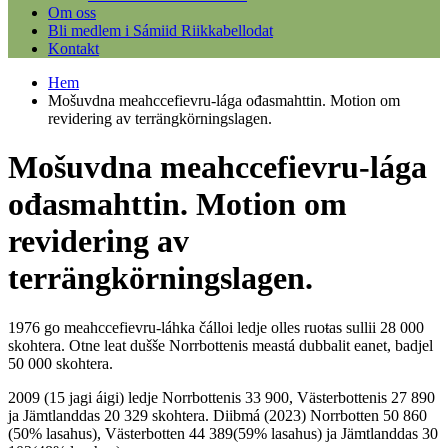
Om oss
Bli medlem i Sámiid Riikkabellodat
Kontakt
Hem
Mošuvdna meahccefievru-lága ođasmahttin. Motion om
revidering av terrängkörningslagen.
Mošuvdna meahccefievru-lága
ođasmahttin. Motion om
revidering av
terrängkörningslagen.
1976 go meahccefievru-láhka čálloi ledje olles ruoŧas sullii 28 000
skohtera. Otne leat dušše Norrbottenis meastá dubbalit eanet, badjel
50 000 skohtera.
2009 (15 jagi áigi) ledje Norrbottenis 33 900, Västerbottenis 27 890
ja Jämtlanddas 20 329 skohtera. Diibmá (2023) Norrbotten 50 860
(50% lasahus), Västerbotten 44 389(59% lasahus) ja Jämtlanddas 30