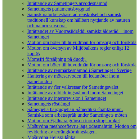
Inrättande av Sametingets arvodesnämnd
Sametingets parlamentsbyggnad
Samisk naturbetesbaserad renskötsel och samisk
traditionell kunskap om hållbart nyttjande av naturen
och naturresurserna.
Inrättandet av Vuorrasiidráđđi samiskt äldreråd – inom
Sametinget
Motion om böter till huvudmän för omsorg och förskola
Motion om översyn av Miljöbalkens regler enligt 12
kap 6§
Momsfri försäljning på duodji
Motion om böter till huvudmän för omsorg och förskola
Inrättande av renmärkesnämnd i Sametinget i Sverige
Hantering av mötesarvoden till ledamöter inom
Samefonden
Inrättande av fler valkretsar för Sametingsvalet
Inrättande av utbildningsnämnd inom Sametinget
Inrättande av internrevision i Sametinget
Sametingets röstlängd
Sámegiella bargugiellan Sámedikki čoahkkimiin.
Samiska som arbetsspråk under Sametingets möten
Motion om Fjällnära gränsen inom skogsbruket
Mošuvdna meahccefievru-lága ođasmahttin. Motion om
revidering av terrängkörningslagen.
Mošuvdna Heliski-láhka.