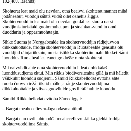
102(48% lasahus).
Skohterat leat maid olu rievdan, otná beaivvi skohterat mannet mihá
jođáneabut, vuoddji sáhttá viidát ollet oanehis áiggis.
Skohtervuoddjin lea maid olu rievdan go dál lea stuora oassi
vuodjimis turisttaid guoimmuheapmi ja stoahkan-vuodjin omd
duoddarin ja oppasmuohttagin.
Sihke Suoma ja Norggabealde lea skohtervuoddjin rádjejuvvon
dihkkaluottaide, friddja skohtervuoddjin Ruoŧabealde geasuha olu
vuoddjiid ráinjariikkain, nu statistihkka skohteriin maht lihkket Sámi
luonddus Ruoŧabeal lea eanet go dušše ruoŧa skohterat.
Mii oaivvildit ahte otná skohtervuoddjin ii leat dohkkálaš
luonddusudjema ektui. Min rikkis biodiversiteahta gillá ja mii háledit
váikkuhit luonddu sudjemii. Sámiid Riikkabellodat evttoha ahte
ruoŧŧa čuovvu iežá riikaid málle ja rádje skohtervuoddjima
dihkkaluottaide ja viissis guovlluide gos ii ráfehuhtte luonddu.
Sámiid Riikkabellodat evttoha Sámediggai:
– Bargat meahccefievru-lága ođasmahttimii
– Bargat dan ovdii ahte ođđa meahccefievru-láhka gieldá friddja
skohtervuoddjima Sámis.