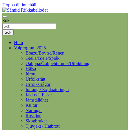
Hoppa till innehåll
Samelandspartiet
Sök
Sámiid Riikkabellodat
Sök
Hem
Valprogram 2025
Boazu/Bovtse/Renen
Giella/Gïele/Språk
Oahppa/Ööhpehtimmie/Utbildning
Hälsa
Idrott
Urfolksrätt
Urfolksfrågor
Intrång / Exploateringar
Jakt och Fiske
Jämställdhet
Kultur
Näringar
Rovdjur
Skogbruket
Tjuvjakt / Hatbrott