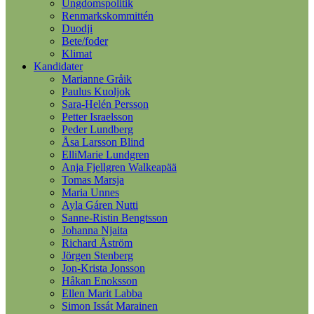
Ungdomspolitik
Renmarkskommittén
Duodji
Bete/foder
Klimat
Kandidater
Marianne Gråik
Paulus Kuoljok
Sara-Helén Persson
Petter Israelsson
Peder Lundberg
Åsa Larsson Blind
ElliMarie Lundgren
Anja Fjellgren Walkeapää
Tomas Marsja
Maria Unnes
Ayla Gáren Nutti
Sanne-Ristin Bengtsson
Johanna Njaita
Richard Åström
Jörgen Stenberg
Jon-Krista Jonsson
Håkan Enoksson
Ellen Marit Labba
Simon Issát Marainen