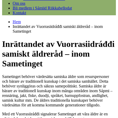
Om oss
Bli medlem i Sámiid Riikkabellodat
Kontakt
Hem
Inrättandet av Vuorrasiidráđđi samiskt äldreråd – inom
Sametinget
Inrättandet av Vuorrasiidráđđi
samiskt äldreråd – inom
Sametinget
Sametinget behöver värdesätta samiska äldre som resurspersoner
och bärare av traditionell kunskap i det samiska samhället. Detta
behöver synliggöras och säkras samepolitiskt. Samiska äldre är
bärare av traditionell kunskap inom många områden inom Sápmi –
rennäring, jakt, fiske, duodji, språket, barnuppfostran, andlighet,
samisk kultur mm. De äldres traditionella kunskaper behöver
värdesättas för att komma kommande generationer tillgodo.
Med ett Vuorrasiiráđđi signalerar Sametinget att våra äldre är en