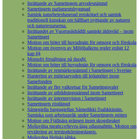
Inrättande av Sametingets arvodesnämnd
Sametingets parlamentsbyggnad
Samisk naturbetesbaserad renskötsel och samisk
traditionell kunskap om hållbart nyttjande av naturen
och naturresurserna.
Inrättandet av Vuorrasiidráđđi samiskt äldreråd – inom
Sametinget
Motion om böter till huvudmän för omsorg och förskola
Motion om översyn av Miljöbalkens regler enligt 12
kap 6§
Momsfri försäljning på duodji
Motion om böter till huvudmän för omsorg och förskola
Inrättande av renmärkesnämnd i Sametinget i Sverige
Hantering av mötesarvoden till ledamöter inom
Samefonden
Inrättande av fler valkretsar för Sametingsvalet
Inrättande av utbildningsnämnd inom Sametinget
Inrättande av internrevision i Sametinget
Sametingets röstlängd
Sámegiella bargugiellan Sámedikki čoahkkimiin.
Samiska som arbetsspråk under Sametingets möten
Motion om Fjällnära gränsen inom skogsbruket
Mošuvdna meahccefievru-lága ođasmahttin. Motion om
revidering av terrängkörningslagen.
Mošuvdna Heliski-láhka.