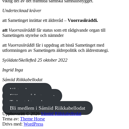
viktig del av det framtida samiska samhällsbygget.
Undertecknad kräver
att Sametinget inrättar ett äldreråd –
Vuorrasiirá
đđi.
att
Vuorrasiirá
đđi
får status som ett rådgivande organ till
Sametingets styrelse och nämnder
att
Vuorrasiirá
đđi
får i uppdrag att bistå Sametinget med
utformningen av Sametingets äldrepolitik och äldrestrategi.
Syöldate/Skellefteå 25 oktober 2022
Ingrid Inga
Sámiid Riikkabellodat
Vårt valprogram
Följ oss på Instagram
Ta kontakt med oss
Bli medlem i Sámiid Riikkabellodat
Upphovsrätt © 2026
Sámiid Riikkabellodat
Tema av:
Theme Horse
Drivs med:
WordPress