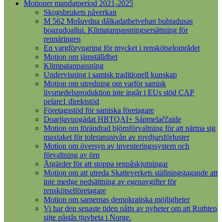
Motioner mandatperiod 2021-2025
Skogsbrukets påverkan
M 562 Mošuvdna dálkadatheivehan buhtadusas
boazudoallui. Klimatanpassningsersättning för
rennäringen
En vargföryngring för mycket i renskötselområdet
Motion om jämställdhet
Klimpatanpassning
Undervisning i samisk traditionell kunskap
Motion om utredning om varför samisk
livsmedelsproduktion inte ingår i EUs stöd CAP
pelare1 direktstöd
Företagsstöd för samiska företagare
Doarjjavuogádat HBTQAI+ Sápmelaččaide
Motion om förändrad björnförvaltning för att närma sig
maxtaket för toleransnivån av rovdjursförluster
Motion om översyn av inventeringssystem och
förvaltning av örn
Åtgärder för att stoppa renpåskjutningar
Motion om att utreda Skatteverkets ställningstagande att
inte medge nedsättning av egenavgifter för
renskötselföretagare
Motion om samernas demokratiska möjligheter
Vi har den senaste tiden nåtts av nyheter om att Ruthten
sijte påstås tjuvbeta i Norge.