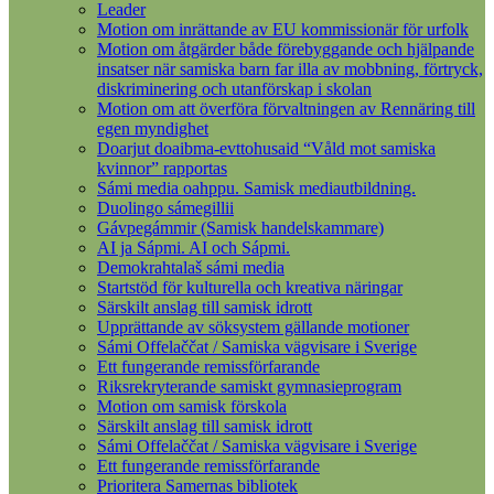
Leader
Motion om inrättande av EU kommissionär för urfolk
Motion om åtgärder både förebyggande och hjälpande
insatser när samiska barn far illa av mobbning, förtryck,
diskriminering och utanförskap i skolan
Motion om att överföra förvaltningen av Rennäring till
egen myndighet
Doarjut doaibma-evttohusaid “Våld mot samiska
kvinnor” rapportas
Sámi media oahppu. Samisk mediautbildning.
Duolingo sámegillii
Gávpegámmir (Samisk handelskammare)
AI ja Sápmi. AI och Sápmi.
Demokrahtalaš sámi media
Startstöd för kulturella och kreativa näringar
Särskilt anslag till samisk idrott
Upprättande av söksystem gällande motioner
Sámi Offelaččat / Samiska vägvisare i Sverige
Ett fungerande remissförfarande
Riksrekryterande samiskt gymnasieprogram
Motion om samisk förskola
Särskilt anslag till samisk idrott
Sámi Offelaččat / Samiska vägvisare i Sverige
Ett fungerande remissförfarande
Prioritera Samernas bibliotek