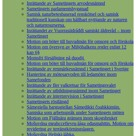
Inrättande av Sametingets arvodesnämnd
Sametingets parlamentsbyggnad
Samisk naturbetesbaserad renskötsel och samisk
traditionell kunskap om hållbart nyttjande av naturen
och naturresurserna.
Inrättandet av Vuorrasiidráđđi samiskt äldreråd – inom
Sametinget
Motion om böter till huvudmän för omsorg och förskola
Motion om översyn av Miljöbalkens regler enligt 12
kap 6§
Momsfri försäljning på duodji
Motion om böter till huvudmän för omsorg och förskola
Inrättande av renmärkesnämnd i Sametinget i Sverige
Hantering av mötesarvoden till ledamöter inom
Samefonden
Inrättande av fler valkretsar för Sametingsvalet
Inrättande av utbildningsnämnd inom Sametinget
Inrättande av internrevision i Sametinget
Sametingets röstlängd
Sámegiella bargugiellan Sámedikki čoahkkimiin.
Samiska som arbetsspråk under Sametingets möten
Motion om Fjällnära gränsen inom skogsbruket
Mošuvdna meahccefievru-lága ođasmahttin. Motion om
revidering av terrängkörningslagen.
Mošuvdna Heliski-láhka.