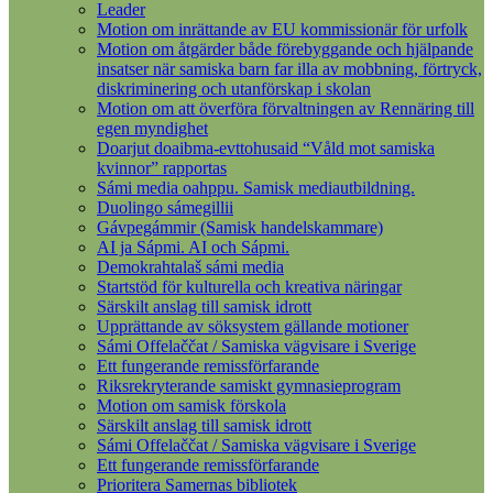
Leader
Motion om inrättande av EU kommissionär för urfolk
Motion om åtgärder både förebyggande och hjälpande
insatser när samiska barn far illa av mobbning, förtryck,
diskriminering och utanförskap i skolan
Motion om att överföra förvaltningen av Rennäring till
egen myndighet
Doarjut doaibma-evttohusaid “Våld mot samiska
kvinnor” rapportas
Sámi media oahppu. Samisk mediautbildning.
Duolingo sámegillii
Gávpegámmir (Samisk handelskammare)
AI ja Sápmi. AI och Sápmi.
Demokrahtalaš sámi media
Startstöd för kulturella och kreativa näringar
Särskilt anslag till samisk idrott
Upprättande av söksystem gällande motioner
Sámi Offelaččat / Samiska vägvisare i Sverige
Ett fungerande remissförfarande
Riksrekryterande samiskt gymnasieprogram
Motion om samisk förskola
Särskilt anslag till samisk idrott
Sámi Offelaččat / Samiska vägvisare i Sverige
Ett fungerande remissförfarande
Prioritera Samernas bibliotek