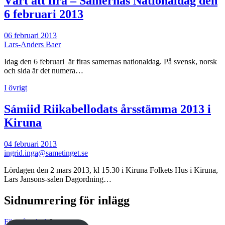
Värt att fira – Samernas Nationaldag den
6 februari 2013
06 februari 2013
Lars-Anders Baer
Idag den 6 februari är firas samernas nationaldag. På svensk, norsk
och sida är det numera…
I övrigt
Sámiid Riikabellodats årsstämma 2013 i
Kiruna
04 februari 2013
ingrid.inga@sametinget.se
Lördagen den 2 mars 2013, kl 15.30 i Kiruna Folkets Hus i Kiruna,
Lars Jansons-salen Dagordning…
Sidnumrering för inlägg
Föregående
1
2