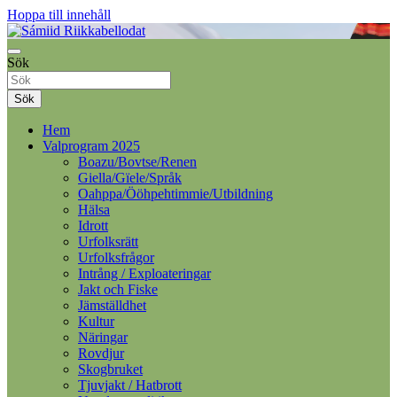
Hoppa till innehåll
Samelandspartiet
Sök
Sámiid Riikkabellodat
Sök
Hem
Valprogram 2025
Boazu/Bovtse/Renen
Giella/Gïele/Språk
Oahppa/Ööhpehtimmie/Utbildning
Hälsa
Idrott
Urfolksrätt
Urfolksfrågor
Intrång / Exploateringar
Jakt och Fiske
Jämställdhet
Kultur
Näringar
Rovdjur
Skogbruket
Tjuvjakt / Hatbrott