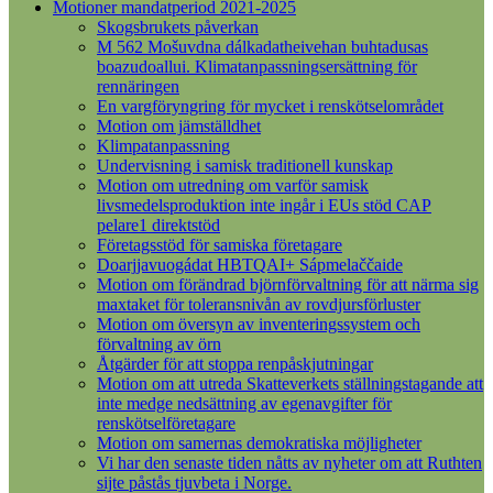
Motioner mandatperiod 2021-2025
Skogsbrukets påverkan
M 562 Mošuvdna dálkadatheivehan buhtadusas
boazudoallui. Klimatanpassningsersättning för
rennäringen
En vargföryngring för mycket i renskötselområdet
Motion om jämställdhet
Klimpatanpassning
Undervisning i samisk traditionell kunskap
Motion om utredning om varför samisk
livsmedelsproduktion inte ingår i EUs stöd CAP
pelare1 direktstöd
Företagsstöd för samiska företagare
Doarjjavuogádat HBTQAI+ Sápmelaččaide
Motion om förändrad björnförvaltning för att närma sig
maxtaket för toleransnivån av rovdjursförluster
Motion om översyn av inventeringssystem och
förvaltning av örn
Åtgärder för att stoppa renpåskjutningar
Motion om att utreda Skatteverkets ställningstagande att
inte medge nedsättning av egenavgifter för
renskötselföretagare
Motion om samernas demokratiska möjligheter
Vi har den senaste tiden nåtts av nyheter om att Ruthten
sijte påstås tjuvbeta i Norge.