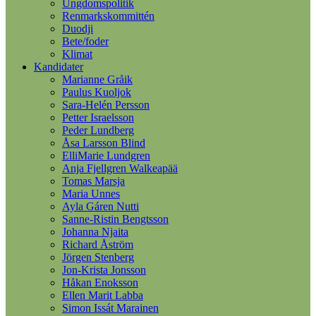
Ungdomspolitik
Renmarkskommittén
Duodji
Bete/foder
Klimat
Kandidater
Marianne Gråik
Paulus Kuoljok
Sara-Helén Persson
Petter Israelsson
Peder Lundberg
Åsa Larsson Blind
ElliMarie Lundgren
Anja Fjellgren Walkeapää
Tomas Marsja
Maria Unnes
Ayla Gáren Nutti
Sanne-Ristin Bengtsson
Johanna Njaita
Richard Åström
Jörgen Stenberg
Jon-Krista Jonsson
Håkan Enoksson
Ellen Marit Labba
Simon Issát Marainen