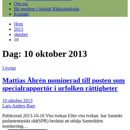
Om oss
Bli medlem i Sámiid Riikkabellodat
Kontakt
Hem
2013
oktober
10
Dag:
10 oktober 2013
I övrigt
Mattias Åhrén nominerad till posten som
specialrapportör i urfolken rättigheter
10 oktober 2013
Lars-Anders Baer
Publicerad 2013-10-10 Viss tvekan Efter viss tvekan har Samiskt
parlamentariskt råd(SPR) beslutat att stödja Samerådets
nominering…