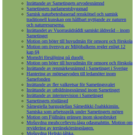
Inrättande av Sametingets arvodesnämnd
Sametingets parlamentsbyggnad
Samisk naturbetesbaserad renskötsel och samisk
traditionell kunskap om hållbart nyttjande av naturen
och naturresurserna.
Inrättandet av Vuorrasiidráđđi samiskt äldreråd – inom
Sametinget
Motion om böter till huvudmän för omsorg och förskola
Motion om översyn av Miljöbalkens regler enligt 12
kap 6§
Momsfri försäljning på duodji
Motion om böter till huvudmän för omsorg och förskola
Inrättande av renmärkesnämnd i Sametinget i Sverige
Hantering av mötesarvoden till ledamöter inom
Samefonden
Inrättande av fler valkretsar för Sametingsvalet
Inrättande av utbildningsnämnd inom Sametinget
Inrättande av internrevision i Sametinget
Sametingets röstlängd
Sámegiella bargugiellan Sámedikki čoahkkimiin.
Samiska som arbetsspråk under Sametingets möten
Motion om Fjällnära gränsen inom skogsbruket
Mošuvdna meahccefievru-lága ođasmahttin. Motion om
revidering av terrängkörningslagen.
Mošuvdna Heliski-láhka.