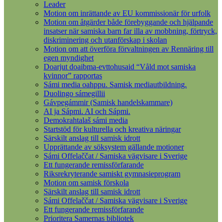
Leader
Motion om inrättande av EU kommissionär för urfolk
Motion om åtgärder både förebyggande och hjälpande
insatser när samiska barn far illa av mobbning, förtryck,
diskriminering och utanförskap i skolan
Motion om att överföra förvaltningen av Rennäring till
egen myndighet
Doarjut doaibma-evttohusaid “Våld mot samiska
kvinnor” rapportas
Sámi media oahppu. Samisk mediautbildning.
Duolingo sámegillii
Gávpegámmir (Samisk handelskammare)
AI ja Sápmi. AI och Sápmi.
Demokrahtalaš sámi media
Startstöd för kulturella och kreativa näringar
Särskilt anslag till samisk idrott
Upprättande av söksystem gällande motioner
Sámi Offelaččat / Samiska vägvisare i Sverige
Ett fungerande remissförfarande
Riksrekryterande samiskt gymnasieprogram
Motion om samisk förskola
Särskilt anslag till samisk idrott
Sámi Offelaččat / Samiska vägvisare i Sverige
Ett fungerande remissförfarande
Prioritera Samernas bibliotek