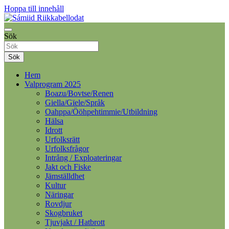
Hoppa till innehåll
Samelandspartiet
Sök
Sámiid Riikkabellodat
Sök
Hem
Valprogram 2025
Boazu/Bovtse/Renen
Giella/Gïele/Språk
Oahppa/Ööhpehtimmie/Utbildning
Hälsa
Idrott
Urfolksrätt
Urfolksfrågor
Intrång / Exploateringar
Jakt och Fiske
Jämställdhet
Kultur
Näringar
Rovdjur
Skogbruket
Tjuvjakt / Hatbrott