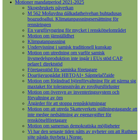
Motioner mandatperiod 2021-2025
Skogsbrukets påverkan
M 562 Mošuvdna dálkadatheivehan buhtadusas
boazudoallui. Klimatanpassningsersättning för
rennäringen
En vargföryngring för mycket i renskötselområdet
Motion om jämställdhet
Klimpatanpassning
Undervisning i samisk traditionell kunskap
Motion om utredning om varför samisk
livsmedelsproduktion inte ingår i EUs stöd CAP
pelare1 direktstöd
Företagsstöd för samiska företagare
Doarjjavuogádat HBTQAI+ Sápmelaččaide
Motion om förändrad björnförvaltning för att närma sig
maxtaket för toleransnivån av rovdjursförluster
Motion om översyn av inventeringssystem och
förvaltning av örn
Åtgärder för att stoppa renpåskjutningar
Motion om att utreda Skatteverkets ställningstagande att
inte medge nedsättning av egenavgifter för
renskötselföretagare
Motion om samernas demokratiska möjligheter
Vi har den senaste tiden nåtts av nyheter om att Ruthten
sijte påstås tjuvbeta i Norge.