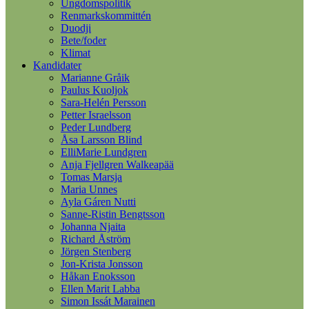
Ungdomspolitik
Renmarkskommittén
Duodji
Bete/foder
Klimat
Kandidater
Marianne Gråik
Paulus Kuoljok
Sara-Helén Persson
Petter Israelsson
Peder Lundberg
Åsa Larsson Blind
ElliMarie Lundgren
Anja Fjellgren Walkeapää
Tomas Marsja
Maria Unnes
Ayla Gáren Nutti
Sanne-Ristin Bengtsson
Johanna Njaita
Richard Åström
Jörgen Stenberg
Jon-Krista Jonsson
Håkan Enoksson
Ellen Marit Labba
Simon Issát Marainen