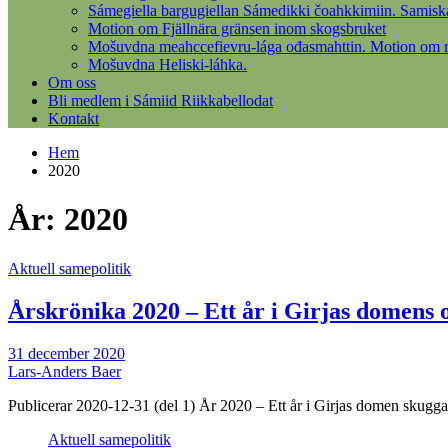
Sámegiella bargugiellan Sámedikki čoahkkimiin. Samisk
Motion om Fjällnära gränsen inom skogsbruket
Mošuvdna meahccefievru-lága ođasmahttin. Motion om re
Mošuvdna Heliski-láhka.
Om oss
Bli medlem i Sámiid Riikkabellodat
Kontakt
Hem
2020
År:
2020
Aktuell samepolitik
Årskrönika 2020 – Ett år i Girjas domens 
31 december 2020
Lars-Anders Baer
Publicerar 2020-12-31 (del 1) År 2020 – Ett år i Girjas domen skug
Aktuell samepolitik