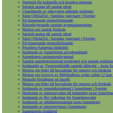
Startstöd för kulturella och kreativa näringar
Särskilt anslag till samisk idrott
Upprättande av söksystem gällande motioner
Sámi Offelaččat / Samiska vägvisare i Sverige
Ett fungerande remissförfarande
Riksrekryterande samiskt gymnasieprogram
Motion om samisk förskola
Särskilt anslag till samisk idrott
Sámi Offelaččat / Samiska vägvisare i Sverige
Ett fungerande remissförfarande
Prioritera Samernas bibliotek
Inrättande av Sametingets arvodesnämnd
Sametingets parlamentsbyggnad
Samisk naturbetesbaserad renskötsel och samisk tradition
Inrättandet av Vuorrasiidráđđi samiskt äldreråd – inom S
Motion om böter till huvudmän för omsorg och förskola
Motion om översyn av Miljöbalkens regler enligt 12 kap
Momsfri försäljning på duodji
Motion om böter till huvudmän för omsorg och förskola
Inrättande av renmärkesnämnd i Sametinget i Sverige
Hantering av mötesarvoden till ledamöter inom Samefon
Inrättande av fler valkretsar för Sametingsvalet
Inrättande av utbildningsnämnd inom Sametinget
Inrättande av internrevision i Sametinget
Sametingets röstlängd