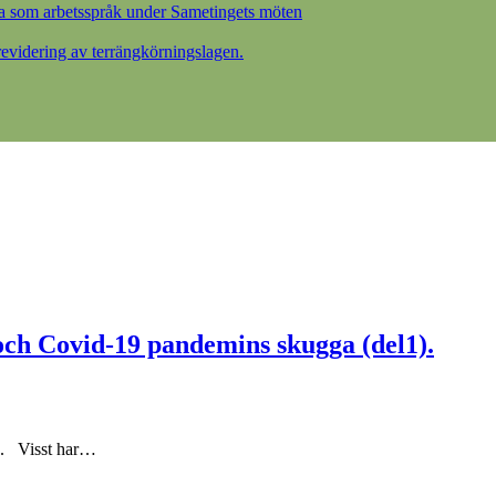
a som arbetsspråk under Sametingets möten
videring av terrängkörningslagen.
och Covid-19 pandemins skugga (del1).
ga. Visst har…