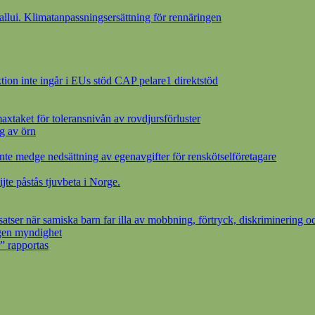
ui. Klimatanpassningsersättning för rennäringen
ion inte ingår i EUs stöd CAP pelare1 direktstöd
axtaket för toleransnivån av rovdjursförluster
g av örn
inte medge nedsättning av egenavgifter för renskötselföretagare
ijte påstås tjuvbeta i Norge.
ser när samiska barn far illa av mobbning, förtryck, diskriminering oc
egen myndighet
” rapportas