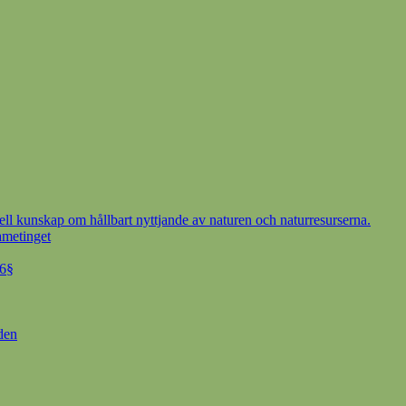
ell kunskap om hållbart nyttjande av naturen och naturresurserna.
ametinget
 6§
den