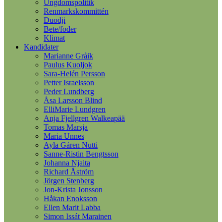
Ungdomspolitik
Renmarkskommittén
Duodji
Bete/foder
Klimat
Kandidater
Marianne Gråik
Paulus Kuoljok
Sara-Helén Persson
Petter Israelsson
Peder Lundberg
Åsa Larsson Blind
ElliMarie Lundgren
Anja Fjellgren Walkeapää
Tomas Marsja
Maria Unnes
Ayla Gáren Nutti
Sanne-Ristin Bengtsson
Johanna Njaita
Richard Åström
Jörgen Stenberg
Jon-Krista Jonsson
Håkan Enoksson
Ellen Marit Labba
Simon Issát Marainen