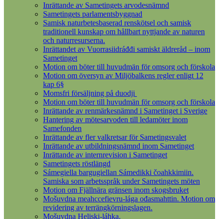
Inrättande av Sametingets arvodesnämnd
Sametingets parlamentsbyggnad
Samisk naturbetesbaserad renskötsel och samisk
traditionell kunskap om hållbart nyttjande av naturen
och naturresurserna.
Inrättandet av Vuorrasiidráđđi samiskt äldreråd – inom
Sametinget
Motion om böter till huvudmän för omsorg och förskola
Motion om översyn av Miljöbalkens regler enligt 12
kap 6§
Momsfri försäljning på duodji
Motion om böter till huvudmän för omsorg och förskola
Inrättande av renmärkesnämnd i Sametinget i Sverige
Hantering av mötesarvoden till ledamöter inom
Samefonden
Inrättande av fler valkretsar för Sametingsvalet
Inrättande av utbildningsnämnd inom Sametinget
Inrättande av internrevision i Sametinget
Sametingets röstlängd
Sámegiella bargugiellan Sámedikki čoahkkimiin.
Samiska som arbetsspråk under Sametingets möten
Motion om Fjällnära gränsen inom skogsbruket
Mošuvdna meahccefievru-lága ođasmahttin. Motion om
revidering av terrängkörningslagen.
Mošuvdna Heliski-láhka.