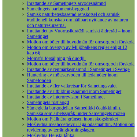
Inrättande av Sametingets arvodesnämnd
Sametingets parlamentsbyggnad
Samisk naturbetesbaserad renskötsel och samisk
traditionell kunskap om hållbart nyttjande av naturen
och naturresurserna.
Inrättandet av Vuorrasiidráđđi samiskt äldreråd – inom
Sametinget
Motion om böter till huvudmän för omsorg och förskola
Motion om översyn av Miljöbalkens regler enligt 12
kap 6§
Momsfri försäljning på duodji
Motion om böter till huvudmän för omsorg och förskola
Inrättande av renmärkesnämnd i Sametinget i Sverige
Hantering av mötesarvoden till ledamöter inom
Samefonden
Inrättande av fler valkretsar för Sametingsvalet
Inrättande av utbildningsnämnd inom Sametinget
Inrättande av internrevision i Sametinget
Sametingets röstlängd
Sámegiella bargugiellan Sámedikki čoahkkimiin.
Samiska som arbetsspråk under Sametingets möten
Motion om Fjällnära gränsen inom skogsbruket
Mošuvdna meahccefievru-lága ođasmahttin. Motion om
revidering av terrängkörningslagen.
Mošuvdna Heliski-láhka.