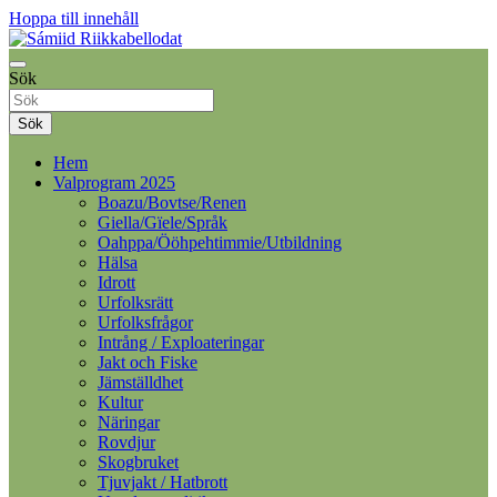
Hoppa till innehåll
Samelandspartiet
Sök
Sámiid Riikkabellodat
Sök
Hem
Valprogram 2025
Boazu/Bovtse/Renen
Giella/Gïele/Språk
Oahppa/Ööhpehtimmie/Utbildning
Hälsa
Idrott
Urfolksrätt
Urfolksfrågor
Intrång / Exploateringar
Jakt och Fiske
Jämställdhet
Kultur
Näringar
Rovdjur
Skogbruket
Tjuvjakt / Hatbrott