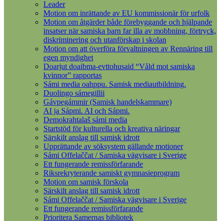
Leader
Motion om inrättande av EU kommissionär för urfolk
Motion om åtgärder både förebyggande och hjälpande
insatser när samiska barn far illa av mobbning, förtryck,
diskriminering och utanförskap i skolan
Motion om att överföra förvaltningen av Rennäring till
egen myndighet
Doarjut doaibma-evttohusaid “Våld mot samiska
kvinnor” rapportas
Sámi media oahppu. Samisk mediautbildning.
Duolingo sámegillii
Gávpegámmir (Samisk handelskammare)
AI ja Sápmi. AI och Sápmi.
Demokrahtalaš sámi media
Startstöd för kulturella och kreativa näringar
Särskilt anslag till samisk idrott
Upprättande av söksystem gällande motioner
Sámi Offelaččat / Samiska vägvisare i Sverige
Ett fungerande remissförfarande
Riksrekryterande samiskt gymnasieprogram
Motion om samisk förskola
Särskilt anslag till samisk idrott
Sámi Offelaččat / Samiska vägvisare i Sverige
Ett fungerande remissförfarande
Prioritera Samernas bibliotek