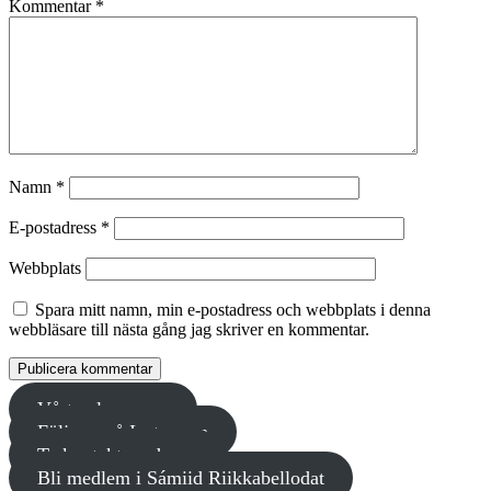
Kommentar
*
Namn
*
E-postadress
*
Webbplats
Spara mitt namn, min e-postadress och webbplats i denna
webbläsare till nästa gång jag skriver en kommentar.
Vårt valprogram
Följ oss på Instagram
Ta kontakt med oss
Bli medlem i Sámiid Riikkabellodat