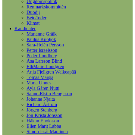
Ungdomspolitik
Renmarkskommittén
Duodji
Bete/foder
Klimat
Kandidater
Marianne Gråik
Paulus Kuoljok
Sara-Helén Persson
Petter Israelsson
Peder Lundberg
Åsa Larsson Blind
ElliMarie Lundgren
Anja Fjellgren Walkeapää
Tomas Marsja
Maria Unnes
Ayla Gáren Nutti
Sanne-Ristin Bengtsson
Johanna Njaita
Richard Åström
Jörgen Stenberg
Jon-Krista Jonsson
Håkan Enoksson
Ellen Marit Labba
Simon Issát Marainen