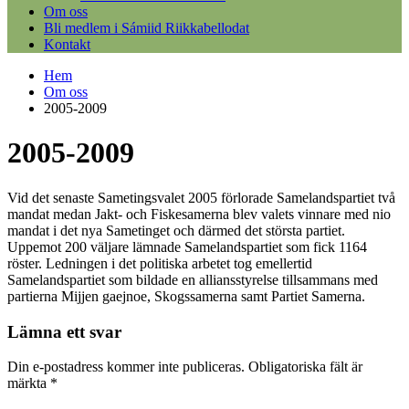
Om oss
Bli medlem i Sámiid Riikkabellodat
Kontakt
Hem
Om oss
2005-2009
2005-2009
Vid det senaste Sametingsvalet 2005 förlorade Samelandspartiet två
mandat medan Jakt- och Fiskesamerna blev valets vinnare med nio
mandat i det nya Sametinget och därmed det största partiet.
Uppemot 200 väljare lämnade Samelandspartiet som fick 1164
röster. Ledningen i det politiska arbetet tog emellertid
Samelandspartiet som bildade en alliansstyrelse tillsammans med
partierna Mijjen gaejnoe, Skogssamerna samt Partiet Samerna.
Lämna ett svar
Din e-postadress kommer inte publiceras.
Obligatoriska fält är
märkta
*