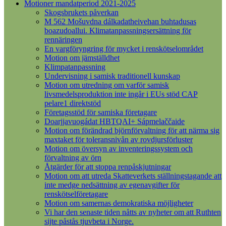
Motioner mandatperiod 2021-2025
Skogsbrukets påverkan
M 562 Mošuvdna dálkadatheivehan buhtadusas
boazudoallui. Klimatanpassningsersättning för
rennäringen
En vargföryngring för mycket i renskötselområdet
Motion om jämställdhet
Klimpatanpassning
Undervisning i samisk traditionell kunskap
Motion om utredning om varför samisk
livsmedelsproduktion inte ingår i EUs stöd CAP
pelare1 direktstöd
Företagsstöd för samiska företagare
Doarjjavuogádat HBTQAI+ Sápmelaččaide
Motion om förändrad björnförvaltning för att närma sig
maxtaket för toleransnivån av rovdjursförluster
Motion om översyn av inventeringssystem och
förvaltning av örn
Åtgärder för att stoppa renpåskjutningar
Motion om att utreda Skatteverkets ställningstagande att
inte medge nedsättning av egenavgifter för
renskötselföretagare
Motion om samernas demokratiska möjligheter
Vi har den senaste tiden nåtts av nyheter om att Ruthten
sijte påstås tjuvbeta i Norge.