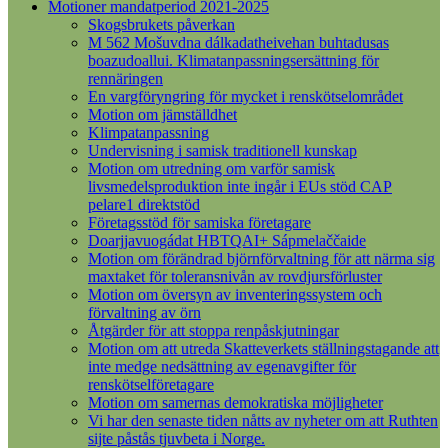
Motioner mandatperiod 2021-2025
Skogsbrukets påverkan
M 562 Mošuvdna dálkadatheivehan buhtadusas
boazudoallui. Klimatanpassningsersättning för
rennäringen
En vargföryngring för mycket i renskötselområdet
Motion om jämställdhet
Klimpatanpassning
Undervisning i samisk traditionell kunskap
Motion om utredning om varför samisk
livsmedelsproduktion inte ingår i EUs stöd CAP
pelare1 direktstöd
Företagsstöd för samiska företagare
Doarjjavuogádat HBTQAI+ Sápmelaččaide
Motion om förändrad björnförvaltning för att närma sig
maxtaket för toleransnivån av rovdjursförluster
Motion om översyn av inventeringssystem och
förvaltning av örn
Åtgärder för att stoppa renpåskjutningar
Motion om att utreda Skatteverkets ställningstagande att
inte medge nedsättning av egenavgifter för
renskötselföretagare
Motion om samernas demokratiska möjligheter
Vi har den senaste tiden nåtts av nyheter om att Ruthten
sijte påstås tjuvbeta i Norge.