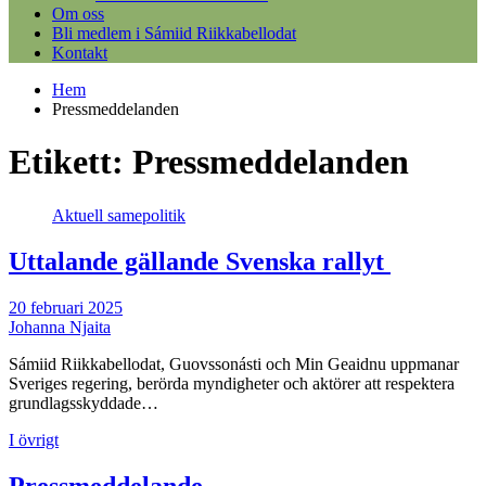
Om oss
Bli medlem i Sámiid Riikkabellodat
Kontakt
Hem
Pressmeddelanden
Etikett:
Pressmeddelanden
Aktuell samepolitik
Uttalande gällande Svenska rallyt
20 februari 2025
Johanna Njaita
Sámiid Riikkabellodat, Guovssonásti och Min Geaidnu uppmanar
Sveriges regering, berörda myndigheter och aktörer att respektera
grundlagsskyddade…
I övrigt
Pressmeddelande