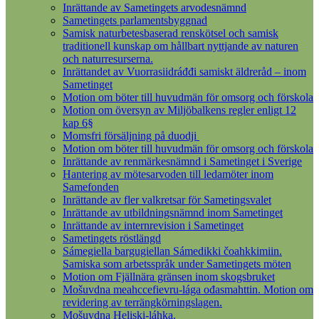
Inrättande av Sametingets arvodesnämnd
Sametingets parlamentsbyggnad
Samisk naturbetesbaserad renskötsel och samisk
traditionell kunskap om hållbart nyttjande av naturen
och naturresurserna.
Inrättandet av Vuorrasiidráđđi samiskt äldreråd – inom
Sametinget
Motion om böter till huvudmän för omsorg och förskola
Motion om översyn av Miljöbalkens regler enligt 12
kap 6§
Momsfri försäljning på duodji
Motion om böter till huvudmän för omsorg och förskola
Inrättande av renmärkesnämnd i Sametinget i Sverige
Hantering av mötesarvoden till ledamöter inom
Samefonden
Inrättande av fler valkretsar för Sametingsvalet
Inrättande av utbildningsnämnd inom Sametinget
Inrättande av internrevision i Sametinget
Sametingets röstlängd
Sámegiella bargugiellan Sámedikki čoahkkimiin.
Samiska som arbetsspråk under Sametingets möten
Motion om Fjällnära gränsen inom skogsbruket
Mošuvdna meahccefievru-lága ođasmahttin. Motion om
revidering av terrängkörningslagen.
Mošuvdna Heliski-láhka.