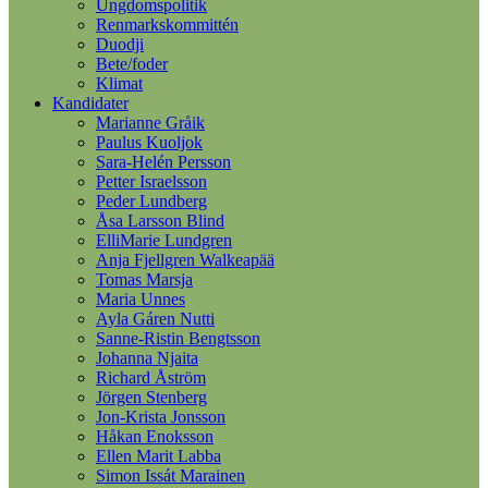
Ungdomspolitik
Renmarkskommittén
Duodji
Bete/foder
Klimat
Kandidater
Marianne Gråik
Paulus Kuoljok
Sara-Helén Persson
Petter Israelsson
Peder Lundberg
Åsa Larsson Blind
ElliMarie Lundgren
Anja Fjellgren Walkeapää
Tomas Marsja
Maria Unnes
Ayla Gáren Nutti
Sanne-Ristin Bengtsson
Johanna Njaita
Richard Åström
Jörgen Stenberg
Jon-Krista Jonsson
Håkan Enoksson
Ellen Marit Labba
Simon Issát Marainen