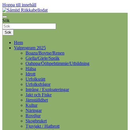
Hoppa till innehåll
Samelandspartiet
Sök
Sámiid Riikkabellodat
Sök
Hem
Valprogram 2025
Boazu/Bovtse/Renen
Giella/Gïele/Språk
Oahppa/Ööhpehtimmie/Utbildning
Hälsa
Idrott
Urfolksrätt
Urfolksfrågor
Intrång / Exploateringar
Jakt och Fiske
Jämställdhet
Kultur
Näringar
Rovdjur
Skogbruket
Tjuvjakt / Hatbrott