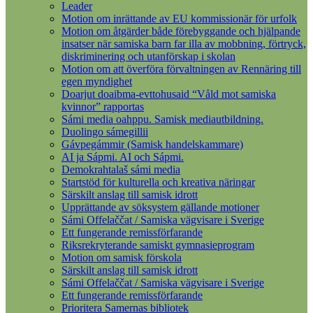
Leader
Motion om inrättande av EU kommissionär för urfolk
Motion om åtgärder både förebyggande och hjälpande
insatser när samiska barn far illa av mobbning, förtryck,
diskriminering och utanförskap i skolan
Motion om att överföra förvaltningen av Rennäring till
egen myndighet
Doarjut doaibma-evttohusaid “Våld mot samiska
kvinnor” rapportas
Sámi media oahppu. Samisk mediautbildning.
Duolingo sámegillii
Gávpegámmir (Samisk handelskammare)
AI ja Sápmi. AI och Sápmi.
Demokrahtalaš sámi media
Startstöd för kulturella och kreativa näringar
Särskilt anslag till samisk idrott
Upprättande av söksystem gällande motioner
Sámi Offelaččat / Samiska vägvisare i Sverige
Ett fungerande remissförfarande
Riksrekryterande samiskt gymnasieprogram
Motion om samisk förskola
Särskilt anslag till samisk idrott
Sámi Offelaččat / Samiska vägvisare i Sverige
Ett fungerande remissförfarande
Prioritera Samernas bibliotek