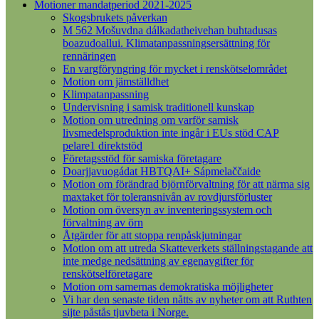
Motioner mandatperiod 2021-2025
Skogsbrukets påverkan
M 562 Mošuvdna dálkadatheivehan buhtadusas
boazudoallui. Klimatanpassningsersättning för
rennäringen
En vargföryngring för mycket i renskötselområdet
Motion om jämställdhet
Klimpatanpassning
Undervisning i samisk traditionell kunskap
Motion om utredning om varför samisk
livsmedelsproduktion inte ingår i EUs stöd CAP
pelare1 direktstöd
Företagsstöd för samiska företagare
Doarjjavuogádat HBTQAI+ Sápmelaččaide
Motion om förändrad björnförvaltning för att närma sig
maxtaket för toleransnivån av rovdjursförluster
Motion om översyn av inventeringssystem och
förvaltning av örn
Åtgärder för att stoppa renpåskjutningar
Motion om att utreda Skatteverkets ställningstagande att
inte medge nedsättning av egenavgifter för
renskötselföretagare
Motion om samernas demokratiska möjligheter
Vi har den senaste tiden nåtts av nyheter om att Ruthten
sijte påstås tjuvbeta i Norge.