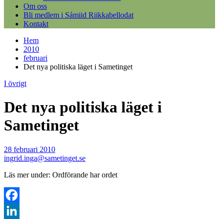
Om oss
Bli medlem i Sámiid Riikkabellodat
Kontakt
Hem
2010
februari
Det nya politiska läget i Sametinget
I övrigt
Det nya politiska läget i
Sametinget
28 februari 2010
ingrid.inga@sametinget.se
Läs mer under: Ordförande har ordet
Facebook