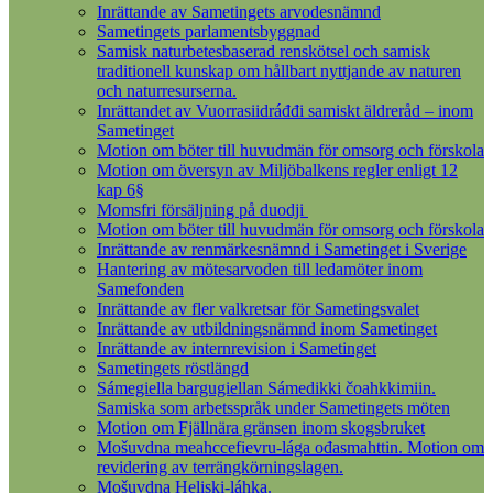
Inrättande av Sametingets arvodesnämnd
Sametingets parlamentsbyggnad
Samisk naturbetesbaserad renskötsel och samisk
traditionell kunskap om hållbart nyttjande av naturen
och naturresurserna.
Inrättandet av Vuorrasiidráđđi samiskt äldreråd – inom
Sametinget
Motion om böter till huvudmän för omsorg och förskola
Motion om översyn av Miljöbalkens regler enligt 12
kap 6§
Momsfri försäljning på duodji
Motion om böter till huvudmän för omsorg och förskola
Inrättande av renmärkesnämnd i Sametinget i Sverige
Hantering av mötesarvoden till ledamöter inom
Samefonden
Inrättande av fler valkretsar för Sametingsvalet
Inrättande av utbildningsnämnd inom Sametinget
Inrättande av internrevision i Sametinget
Sametingets röstlängd
Sámegiella bargugiellan Sámedikki čoahkkimiin.
Samiska som arbetsspråk under Sametingets möten
Motion om Fjällnära gränsen inom skogsbruket
Mošuvdna meahccefievru-lága ođasmahttin. Motion om
revidering av terrängkörningslagen.
Mošuvdna Heliski-láhka.