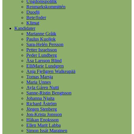
Ungdomspolitik
Renmarkskommittén
Duodji
Bete/foder
Klimat
Kandidater
Marianne Gråik
Paulus Kuoljok
Sara-Helén Persson
Petter Israelsson
Peder Lundberg
Åsa Larsson Blind
ElliMarie Lundgren
Anja Fjellgren Walkeapää
Tomas Marsja
Maria Unnes
Ayla Gáren Nutti
Sanne-Ristin Bengtsson
Johanna Njaita
Richard Åström
Jörgen Stenberg
Jon-Krista Jonsson
Håkan Enoksson
Ellen Marit Labba
Simon Issát Marainen