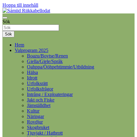
Hoppa till innehåll
Samelandspartiet
Sök
Sámiid Riikkabellodat
Sök
Hem
Valprogram 2025
Boazu/Bovtse/Renen
Giella/Gïele/Språk
Oahppa/Ööhpehtimmie/Utbildning
Hälsa
Idrott
Urfolksrätt
Urfolksfrågor
Intrång / Exploateringar
Jakt och Fiske
Jämställdhet
Kultur
Näringar
Rovdjur
Skogbruket
Tjuvjakt / Hatbrott