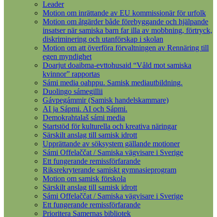
Leader
Motion om inrättande av EU kommissionär för urfolk
Motion om åtgärder både förebyggande och hjälpande
insatser när samiska barn far illa av mobbning, förtryck,
diskriminering och utanförskap i skolan
Motion om att överföra förvaltningen av Rennäring till
egen myndighet
Doarjut doaibma-evttohusaid “Våld mot samiska
kvinnor” rapportas
Sámi media oahppu. Samisk mediautbildning.
Duolingo sámegillii
Gávpegámmir (Samisk handelskammare)
AI ja Sápmi. AI och Sápmi.
Demokrahtalaš sámi media
Startstöd för kulturella och kreativa näringar
Särskilt anslag till samisk idrott
Upprättande av söksystem gällande motioner
Sámi Offelaččat / Samiska vägvisare i Sverige
Ett fungerande remissförfarande
Riksrekryterande samiskt gymnasieprogram
Motion om samisk förskola
Särskilt anslag till samisk idrott
Sámi Offelaččat / Samiska vägvisare i Sverige
Ett fungerande remissförfarande
Prioritera Samernas bibliotek