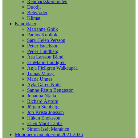
Renmarkskommittén
Duodji
Bete/foder
Klimat
Kandidater
Marianne Gråik
Paulus Kuoljok
Sara-Helén Persson
Petter Israelsson
Peder Lundberg
Åsa Larsson Blind
ElliMarie Lundgren
Anja Fjellgren Walkeapää
Tomas Marsja
Maria Unnes
Ayla Gáren Nutti
Sanne-Ristin Bengtsson
Johanna Njaita
Richard Åström
Jörgen Stenberg
Jon-Krista Jonsson
Håkan Enoksson
Ellen Marit Labba
Simon Issát Marainen
Motioner mandatperiod 2021-2025