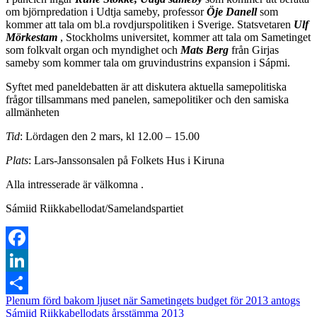
om björnpredation i Udtja sameby, professor
Öje Danell
som
kommer att tala om bl.a rovdjurspolitiken i Sverige. Statsvetaren
Ulf
Mörkestam
, Stockholms universitet, kommer att tala om Sametinget
som folkvalt organ och myndighet och
Mats Berg
från Girjas
sameby som kommer tala om gruvindustrins expansion i Sápmi.
Syftet med paneldebatten är att diskutera aktuella samepolitiska
frågor tillsammans med panelen, samepolitiker och den samiska
allmänheten
Tid
: Lördagen den 2 mars, kl 12.00 – 15.00
Plats
: Lars-Janssonsalen på Folkets Hus i Kiruna
Alla intresserade är välkomna .
Sámiid Riikkabellodat/Samelandspartiet
Facebook
LinkedIn
Plenum förd bakom ljuset när Sametingets budget för 2013 antogs
Dela
Sámiid Riikkabellodats årsstämma 2013