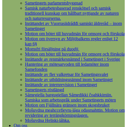
Sametingets parlamentsbyggnad
Samisk naturbetesbaserad renskötsel och samisk
traditionell kunskap om hållbart nyttjande av naturen
och naturresurserna.
Inrättandet av Vuorrasiidráđđi samiskt äldreråd – inom
Sametinget
Motion om böter till huvudmän för omsorg och förskola
Motion om översyn av Miljöbalkens regler enligt 12
kap 6§
Momsfri försäljning på duodji
Motion om böter till huvudmän för omsorg och förskola
Inrättande av renmärkesnämnd i Sametinget i Sverige
Hantering av mötesarvoden till ledamöter inom
Samefonden
Inrättande av fler valkretsar för Sametingsvalet
Inrättande av utbildningsnämnd inom Sametinget
Inrättande av internrevision i Sametinget
Sametingets röstlängd
Sámegiella bargugiellan Sámedikki čoahkkimiin.
Samiska som arbetsspråk under Sametingets möten
Motion om Fjällnära gränsen inom skogsbruket
Mošuvdna meahccefievru-lága ođasmahttin. Motion om
revidering av terrängkörningslagen.
Mošuvdna Heliski-láhka.
Om oss