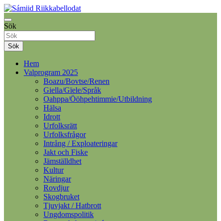
Samelandspartiet
Sök
Sámiid Riikkabellodat
Sök
Hem
Valprogram 2025
Boazu/Bovtse/Renen
Giella/Gïele/Språk
Oahppa/Ööhpehtimmie/Utbildning
Hälsa
Idrott
Urfolksrätt
Urfolksfrågor
Intrång / Exploateringar
Jakt och Fiske
Jämställdhet
Kultur
Näringar
Rovdjur
Skogbruket
Tjuvjakt / Hatbrott
Ungdomspolitik