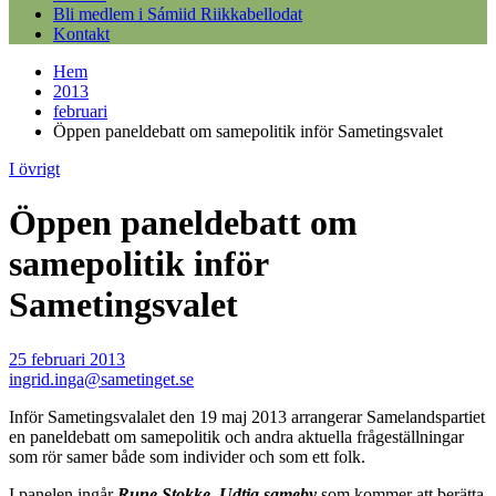
Bli medlem i Sámiid Riikkabellodat
Kontakt
Hem
2013
februari
Öppen paneldebatt om samepolitik inför Sametingsvalet
I övrigt
Öppen paneldebatt om
samepolitik inför
Sametingsvalet
25 februari 2013
ingrid.inga@sametinget.se
Inför Sametingsvalalet den 19 maj 2013 arrangerar Samelandspartiet
en paneldebatt om samepolitik och andra aktuella frågeställningar
som rör samer både som individer och som ett folk.
I panelen ingår
Rune Stokke, Udtja sameby
som kommer att berätta