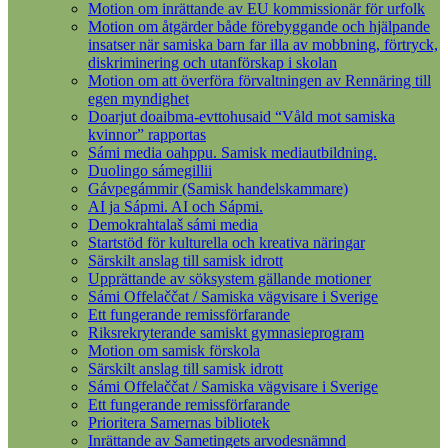
Motion om inrättande av EU kommissionär för urfolk
Motion om åtgärder både förebyggande och hjälpande
insatser när samiska barn far illa av mobbning, förtryck,
diskriminering och utanförskap i skolan
Motion om att överföra förvaltningen av Rennäring till
egen myndighet
Doarjut doaibma-evttohusaid “Våld mot samiska
kvinnor” rapportas
Sámi media oahppu. Samisk mediautbildning.
Duolingo sámegillii
Gávpegámmir (Samisk handelskammare)
AI ja Sápmi. AI och Sápmi.
Demokrahtalaš sámi media
Startstöd för kulturella och kreativa näringar
Särskilt anslag till samisk idrott
Upprättande av söksystem gällande motioner
Sámi Offelaččat / Samiska vägvisare i Sverige
Ett fungerande remissförfarande
Riksrekryterande samiskt gymnasieprogram
Motion om samisk förskola
Särskilt anslag till samisk idrott
Sámi Offelaččat / Samiska vägvisare i Sverige
Ett fungerande remissförfarande
Prioritera Samernas bibliotek
Inrättande av Sametingets arvodesnämnd