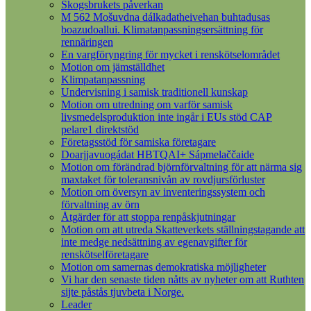
Skogsbrukets påverkan
M 562 Mošuvdna dálkadatheivehan buhtadusas
boazudoallui. Klimatanpassningsersättning för
rennäringen
En vargföryngring för mycket i renskötselområdet
Motion om jämställdhet
Klimpatanpassning
Undervisning i samisk traditionell kunskap
Motion om utredning om varför samisk
livsmedelsproduktion inte ingår i EUs stöd CAP
pelare1 direktstöd
Företagsstöd för samiska företagare
Doarjjavuogádat HBTQAI+ Sápmelaččaide
Motion om förändrad björnförvaltning för att närma sig
maxtaket för toleransnivån av rovdjursförluster
Motion om översyn av inventeringssystem och
förvaltning av örn
Åtgärder för att stoppa renpåskjutningar
Motion om att utreda Skatteverkets ställningstagande att
inte medge nedsättning av egenavgifter för
renskötselföretagare
Motion om samernas demokratiska möjligheter
Vi har den senaste tiden nåtts av nyheter om att Ruthten
sijte påstås tjuvbeta i Norge.
Leader