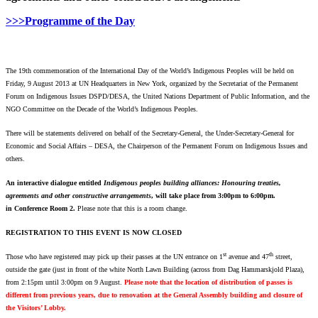
>>>Programme of the Day
The 19th commemoration of the International Day of the World’s Indigenous Peoples will be held on
Friday, 9 August 2013 at UN Headquarters in New York, organized by the Secretariat of the Permanent
Forum on Indigenous Issues DSPD/DESA, the United Nations Department of Public Information, and the
NGO Committee on the Decade of the World’s Indigenous Peoples.
There will be statements delivered on behalf of the Secretary-General, the Under-Secretary-General for
Economic and Social Affairs – DESA, the Chairperson of the Permanent Forum on Indigenous Issues and
others.
An interactive dialogue entitled
Indigenous peoples building alliances: Honouring treaties,
agreements and other constructive arrangements
, will take place from 3:00pm to 6:00pm.
in
Conference Room 2.
Please note that this is a room change.
REGISTRATION TO THIS EVENT IS NOW CLOSED
st
th
Those who have registered may pick up their passes at the UN entrance on 1
avenue and 47
street,
outside the gate (just in front of the white North Lawn Building (across from Dag Hammarskjold Plaza),
from 2:15pm until 3:00pm on 9 August.
Please note that the location of distribution of passes is
different from previous years, due to renovation at the General Assembly building and closure of
the Visitors’ Lobby.