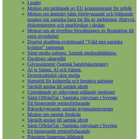
Leader
Motion om inrättande av EU kommissionär för urfolk
Motion om åtgärder både förebyggande och hjälpande
insatser när samiska barn far illa av mobbning, förtryck,
diskriminering och utanförskap i skolan
Motion om att överföra förvaltningen av Rennäring till
egen myndighet
Doarjut doaibma-evttohusaid “Våld mot samiska
kvinnor” rapportas
Sámi media oahppu. Samisk mediautbildning.
Duolingo sámegillii
Gávpegámmir (Samisk handelskammare)
AI ja Sápmi. AI och Sápmi.
Demokrahtalaš sámi media
Startstöd för kulturella och kreativa näringar
Särskilt anslag till samisk idrott
Upprättande av söksystem gällande motioner
Sámi Offelaččat / Samiska vägvisare i Sverige
Ett fungerande remissförfarande
Riksrekryterande samiskt gymnasieprogram
Motion om samisk förskola
Särskilt anslag till samisk idrott
Sámi Offelaččat / Samiska vägvisare i Sverige
Ett fungerande remissförfarande
Prioritera Samernas bibliotek