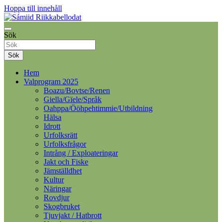
Hoppa till innehåll
Samelandspartiet
Sök
Sámiid Riikkabellodat
Sök
Hem
Valprogram 2025
Boazu/Bovtse/Renen
Giella/Gïele/Språk
Oahppa/Ööhpehtimmie/Utbildning
Hälsa
Idrott
Urfolksrätt
Urfolksfrågor
Intrång / Exploateringar
Jakt och Fiske
Jämställdhet
Kultur
Näringar
Rovdjur
Skogbruket
Tjuvjakt / Hatbrott