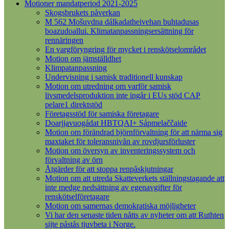
Motioner mandatperiod 2021-2025
Skogsbrukets påverkan
M 562 Mošuvdna dálkadatheivehan buhtadusas
boazudoallui. Klimatanpassningsersättning för
rennäringen
En vargföryngring för mycket i renskötselområdet
Motion om jämställdhet
Klimpatanpassning
Undervisning i samisk traditionell kunskap
Motion om utredning om varför samisk
livsmedelsproduktion inte ingår i EUs stöd CAP
pelare1 direktstöd
Företagsstöd för samiska företagare
Doarjjavuogádat HBTQAI+ Sápmelaččaide
Motion om förändrad björnförvaltning för att närma sig
maxtaket för toleransnivån av rovdjursförluster
Motion om översyn av inventeringssystem och
förvaltning av örn
Åtgärder för att stoppa renpåskjutningar
Motion om att utreda Skatteverkets ställningstagande att
inte medge nedsättning av egenavgifter för
renskötselföretagare
Motion om samernas demokratiska möjligheter
Vi har den senaste tiden nåtts av nyheter om att Ruthten
sijte påstås tjuvbeta i Norge.