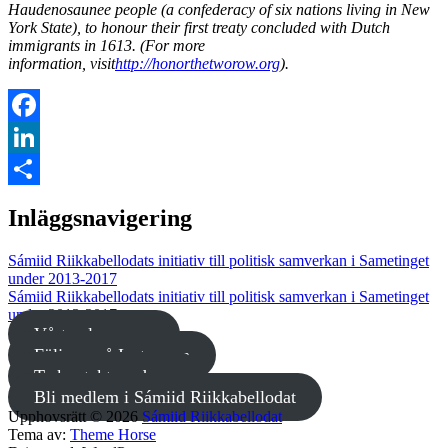
Haudenosaunee people (a confederacy of six nations living in New
York State), to honour their first treaty concluded with Dutch
immigrants in 1613. (For more
information, visit
http://honorthetworow.org
).
Facebook
LinkedIn
Dela
Inläggsnavigering
Sámiid Riikkabellodats initiativ till politisk samverkan i Sametinget
under 2013-2017
Sámiid Riikkabellodats initiativ till politisk samverkan i Sametinget
under 2013-2017
Vårt valprogram
Följ oss på Instagram
Ta kontakt med oss
Bli medlem i Sámiid Riikkabellodat
Upphovsrätt © 2026
Sámiid Riikkabellodat
Tema av:
Theme Horse