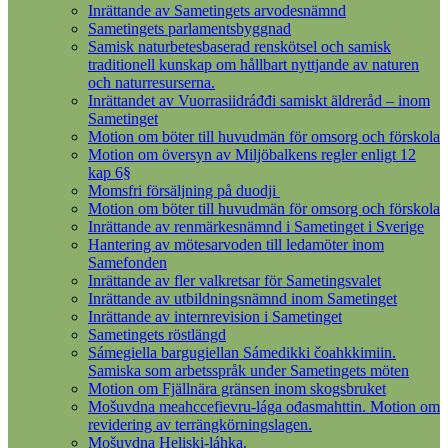
Inrättande av Sametingets arvodesnämnd
Sametingets parlamentsbyggnad
Samisk naturbetesbaserad renskötsel och samisk
traditionell kunskap om hållbart nyttjande av naturen
och naturresurserna.
Inrättandet av Vuorrasiidráđđi samiskt äldreråd – inom
Sametinget
Motion om böter till huvudmän för omsorg och förskola
Motion om översyn av Miljöbalkens regler enligt 12
kap 6§
Momsfri försäljning på duodji
Motion om böter till huvudmän för omsorg och förskola
Inrättande av renmärkesnämnd i Sametinget i Sverige
Hantering av mötesarvoden till ledamöter inom
Samefonden
Inrättande av fler valkretsar för Sametingsvalet
Inrättande av utbildningsnämnd inom Sametinget
Inrättande av internrevision i Sametinget
Sametingets röstlängd
Sámegiella bargugiellan Sámedikki čoahkkimiin.
Samiska som arbetsspråk under Sametingets möten
Motion om Fjällnära gränsen inom skogsbruket
Mošuvdna meahccefievru-lága ođasmahttin. Motion om
revidering av terrängkörningslagen.
Mošuvdna Heliski-láhka.