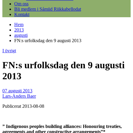
Om oss
Bli medlem i Sámiid Riikkabellodat
Kontakt
Hem
2013
augusti
FN:s urfolksdag den 9 augusti 2013
I övrigt
FN:s urfolksdag den 9 augusti
2013
07 augusti 2013
Lars-Anders Baer
Publicerat 2013-08-08
” Indigenous peoples building alliances: Honouring treaties,
agreements and other constructive arrangements”
*