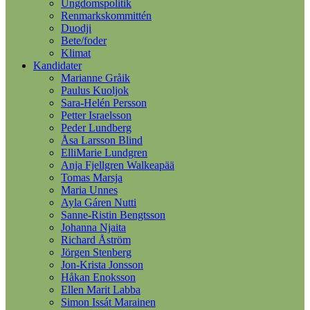
Ungdomspolitik
Renmarkskommittén
Duodji
Bete/foder
Klimat
Kandidater
Marianne Gråik
Paulus Kuoljok
Sara-Helén Persson
Petter Israelsson
Peder Lundberg
Åsa Larsson Blind
ElliMarie Lundgren
Anja Fjellgren Walkeapää
Tomas Marsja
Maria Unnes
Ayla Gáren Nutti
Sanne-Ristin Bengtsson
Johanna Njaita
Richard Åström
Jörgen Stenberg
Jon-Krista Jonsson
Håkan Enoksson
Ellen Marit Labba
Simon Issát Marainen