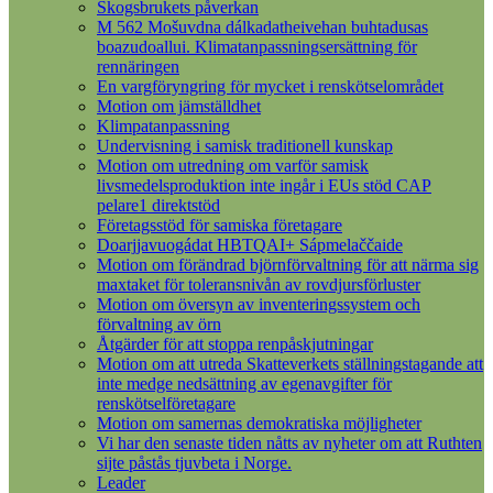
Skogsbrukets påverkan
M 562 Mošuvdna dálkadatheivehan buhtadusas
boazudoallui. Klimatanpassningsersättning för
rennäringen
En vargföryngring för mycket i renskötselområdet
Motion om jämställdhet
Klimpatanpassning
Undervisning i samisk traditionell kunskap
Motion om utredning om varför samisk
livsmedelsproduktion inte ingår i EUs stöd CAP
pelare1 direktstöd
Företagsstöd för samiska företagare
Doarjjavuogádat HBTQAI+ Sápmelaččaide
Motion om förändrad björnförvaltning för att närma sig
maxtaket för toleransnivån av rovdjursförluster
Motion om översyn av inventeringssystem och
förvaltning av örn
Åtgärder för att stoppa renpåskjutningar
Motion om att utreda Skatteverkets ställningstagande att
inte medge nedsättning av egenavgifter för
renskötselföretagare
Motion om samernas demokratiska möjligheter
Vi har den senaste tiden nåtts av nyheter om att Ruthten
sijte påstås tjuvbeta i Norge.
Leader