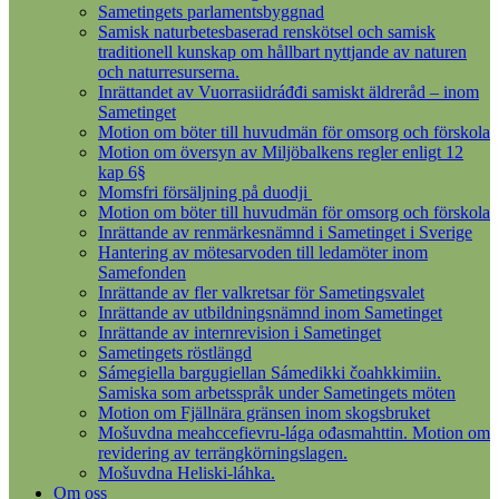
Sametingets parlamentsbyggnad
Samisk naturbetesbaserad renskötsel och samisk
traditionell kunskap om hållbart nyttjande av naturen
och naturresurserna.
Inrättandet av Vuorrasiidráđđi samiskt äldreråd – inom
Sametinget
Motion om böter till huvudmän för omsorg och förskola
Motion om översyn av Miljöbalkens regler enligt 12
kap 6§
Momsfri försäljning på duodji
Motion om böter till huvudmän för omsorg och förskola
Inrättande av renmärkesnämnd i Sametinget i Sverige
Hantering av mötesarvoden till ledamöter inom
Samefonden
Inrättande av fler valkretsar för Sametingsvalet
Inrättande av utbildningsnämnd inom Sametinget
Inrättande av internrevision i Sametinget
Sametingets röstlängd
Sámegiella bargugiellan Sámedikki čoahkkimiin.
Samiska som arbetsspråk under Sametingets möten
Motion om Fjällnära gränsen inom skogsbruket
Mošuvdna meahccefievru-lága ođasmahttin. Motion om
revidering av terrängkörningslagen.
Mošuvdna Heliski-láhka.
Om oss