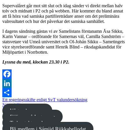
Supervalåret går mot sitt slut och idag sänder vi direkt mellan halv
tolv och midnatt i P2 och på webben. Här kommer du bland annat
att få höra vad samiska partiföreträdare anser om det preliminära
valresultatet och hur det påverkar det samiska samhället.
I dagens sändning gästas vi av Samelistans förstanamn Åsa Sikku,
Karin Vannar – ordförande för Samernas väl, Camilla Sandström –
statsvetare vid Umeå universitet och Ol-Johán Sikku – Sametingets
vice styrelseordförande samt Henrik Blind – riksdagskandidat för
Miljöpartiet i Norrbotten.
Lyssna du med, klockan 23.30 i P2.
Facebook
LinkedIn
Ett regeringsskifte enligt SvT valundersökning
Dela
Nästa inlägg
Vårt valprogram
Följ oss på Instagram
Ta kontakt med oss
Bli medlem i Sámiid Riikkabellodat