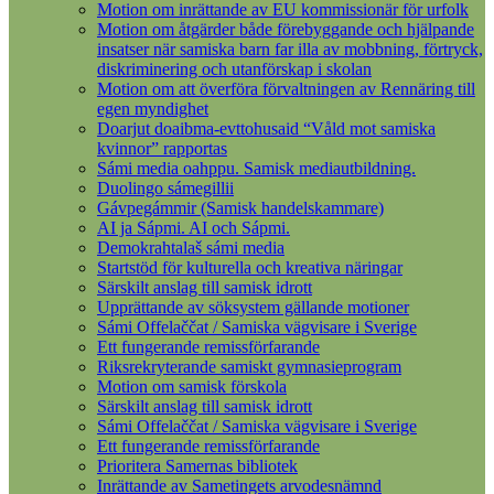
Motion om inrättande av EU kommissionär för urfolk
Motion om åtgärder både förebyggande och hjälpande
insatser när samiska barn far illa av mobbning, förtryck,
diskriminering och utanförskap i skolan
Motion om att överföra förvaltningen av Rennäring till
egen myndighet
Doarjut doaibma-evttohusaid “Våld mot samiska
kvinnor” rapportas
Sámi media oahppu. Samisk mediautbildning.
Duolingo sámegillii
Gávpegámmir (Samisk handelskammare)
AI ja Sápmi. AI och Sápmi.
Demokrahtalaš sámi media
Startstöd för kulturella och kreativa näringar
Särskilt anslag till samisk idrott
Upprättande av söksystem gällande motioner
Sámi Offelaččat / Samiska vägvisare i Sverige
Ett fungerande remissförfarande
Riksrekryterande samiskt gymnasieprogram
Motion om samisk förskola
Särskilt anslag till samisk idrott
Sámi Offelaččat / Samiska vägvisare i Sverige
Ett fungerande remissförfarande
Prioritera Samernas bibliotek
Inrättande av Sametingets arvodesnämnd