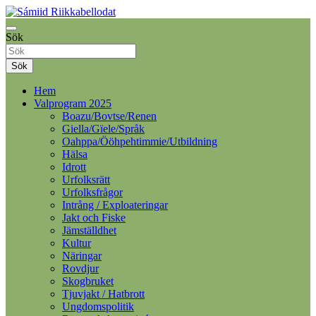
Samelandspartiet
Sök
Sámiid Riikkabellodat
Sök
Hem
Valprogram 2025
Boazu/Bovtse/Renen
Giella/Gïele/Språk
Oahppa/Ööhpehtimmie/Utbildning
Hälsa
Idrott
Urfolksrätt
Urfolksfrågor
Intrång / Exploateringar
Jakt och Fiske
Jämställdhet
Kultur
Näringar
Rovdjur
Skogbruket
Tjuvjakt / Hatbrott
Ungdomspolitik