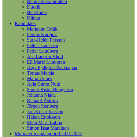
Renmarkskommittén
Duodji
Bete/foder
Klimat
Kandidater
Marianne Gråik
Paulus Kuoljok
Sara-Helén Persson
Petter Israelsson
Peder Lundberg
Åsa Larsson Blind
ElliMarie Lundgren
Anja Fjellgren Walkeapää
Tomas Marsja
Maria Unnes
Ayla Gáren Nutti
Sanne-Ristin Bengtsson
Johanna Njaita
Richard Åström
Jörgen Stenberg
Jon-Krista Jonsson
Håkan Enoksson
Ellen Marit Labba
Simon Issát Marainen
Motioner mandatperiod 2021-2025