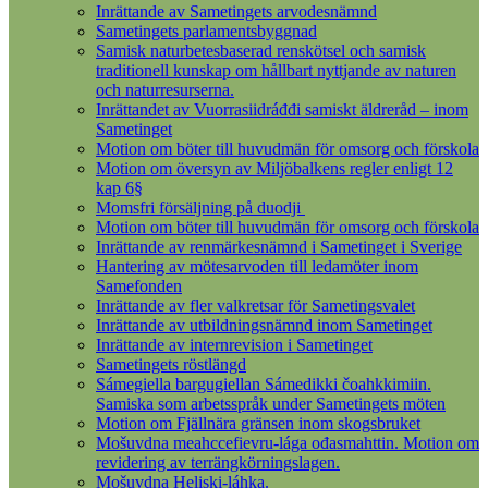
Inrättande av Sametingets arvodesnämnd
Sametingets parlamentsbyggnad
Samisk naturbetesbaserad renskötsel och samisk
traditionell kunskap om hållbart nyttjande av naturen
och naturresurserna.
Inrättandet av Vuorrasiidráđđi samiskt äldreråd – inom
Sametinget
Motion om böter till huvudmän för omsorg och förskola
Motion om översyn av Miljöbalkens regler enligt 12
kap 6§
Momsfri försäljning på duodji
Motion om böter till huvudmän för omsorg och förskola
Inrättande av renmärkesnämnd i Sametinget i Sverige
Hantering av mötesarvoden till ledamöter inom
Samefonden
Inrättande av fler valkretsar för Sametingsvalet
Inrättande av utbildningsnämnd inom Sametinget
Inrättande av internrevision i Sametinget
Sametingets röstlängd
Sámegiella bargugiellan Sámedikki čoahkkimiin.
Samiska som arbetsspråk under Sametingets möten
Motion om Fjällnära gränsen inom skogsbruket
Mošuvdna meahccefievru-lága ođasmahttin. Motion om
revidering av terrängkörningslagen.
Mošuvdna Heliski-láhka.