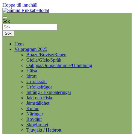
Hoppa till innehåll
Samelandspartiet
Sök
Sámiid Riikkabellodat
Sök
Hem
Valprogram 2025
Boazu/Bovtse/Renen
Giella/Gïele/Språk
Oahppa/Ööhpehtimmie/Utbildning
Hälsa
Idrott
Urfolksrätt
Urfolksfrågor
Intrång / Exploateringar
Jakt och Fiske
Jämställdhet
Kultur
Näringar
Rovdjur
Skogbruket
Tjuvjakt / Hatbrott