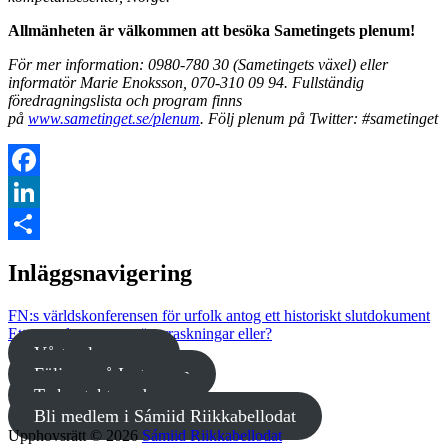
Allmänheten är välkommen att besöka Sametingets plenum!
För mer information: 0980-780 30 (Sametingets växel) eller
informatör Marie Enoksson, 070-310 09 94. Fullständig
föredragningslista och program finns
på
www.sametinget.se/plenum
. Följ plenum på Twitter: #sametinget
Facebook
LinkedIn
Dela
Inläggsnavigering
FN:s världskonferensen för urfolk antog ett historiskt slutdokument
Ett tunt plenum utan överraskningar eller?
Vårt valprogram
Följ oss på Instagram
Ta kontakt med oss
Bli medlem i Sámiid Riikkabellodat
Upphovsrätt © 2026
Sámiid Riikkabellodat