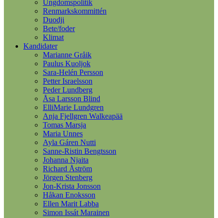
Ungdomspolitik
Renmarkskommittén
Duodji
Bete/foder
Klimat
Kandidater
Marianne Gråik
Paulus Kuoljok
Sara-Helén Persson
Petter Israelsson
Peder Lundberg
Åsa Larsson Blind
ElliMarie Lundgren
Anja Fjellgren Walkeapää
Tomas Marsja
Maria Unnes
Ayla Gáren Nutti
Sanne-Ristin Bengtsson
Johanna Njaita
Richard Åström
Jörgen Stenberg
Jon-Krista Jonsson
Håkan Enoksson
Ellen Marit Labba
Simon Issát Marainen