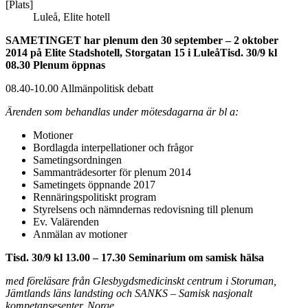
[Plats]
Luleå, Elite hotell
SAMETINGET
har plenum den 30 september – 2 oktober
2014
på Elite Stadshotell, Storgatan 15 i Luleå
Tisd. 30/9 kl
08.30 Plenum öppnas
08.40-10.00 Allmänpolitisk debatt
Ärenden som behandlas under mötesdagarna är bl a:
Motioner
Bordlagda interpellationer och frågor
Sametingsordningen
Sammanträdesorter för plenum 2014
Sametingets öppnande 2017
Rennäringspolitiskt program
Styrelsens och nämndernas redovisning till plenum
Ev. Valärenden
Anmälan av motioner
Tisd. 30/9 kl 13.00 – 17.30 Seminarium om samisk hälsa
med föreläsare från Glesbygdsmedicinskt centrum i Storuman,
Jämtlands läns landsting och SANKS – Samisk nasjonalt
kompetansesenter, Norge.