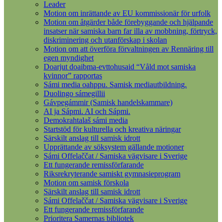
Leader
Motion om inrättande av EU kommissionär för urfolk
Motion om åtgärder både förebyggande och hjälpande
insatser när samiska barn far illa av mobbning, förtryck,
diskriminering och utanförskap i skolan
Motion om att överföra förvaltningen av Rennäring till
egen myndighet
Doarjut doaibma-evttohusaid “Våld mot samiska
kvinnor” rapportas
Sámi media oahppu. Samisk mediautbildning.
Duolingo sámegillii
Gávpegámmir (Samisk handelskammare)
AI ja Sápmi. AI och Sápmi.
Demokrahtalaš sámi media
Startstöd för kulturella och kreativa näringar
Särskilt anslag till samisk idrott
Upprättande av söksystem gällande motioner
Sámi Offelaččat / Samiska vägvisare i Sverige
Ett fungerande remissförfarande
Riksrekryterande samiskt gymnasieprogram
Motion om samisk förskola
Särskilt anslag till samisk idrott
Sámi Offelaččat / Samiska vägvisare i Sverige
Ett fungerande remissförfarande
Prioritera Samernas bibliotek