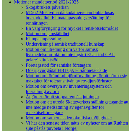
Motioner mandatperiod 2021-2025
Skogsbrukets påverkan
M 562 Mošuvdna dálkadatheivehan buhtadusas
boazudoallui. Klimatanpassningsersättning för
rennäringen
En vargföryngring för mycket i renskötselområdet
Motion om jämställdhet
Klimpatanpassning
Undervisning i samisk traditionell kunskap
Motion om utredning om varför samisk
livsmedelsproduktion inte ingår i EUs stöd CAP
pelare1 direktstöd
Företagsstöd för samiska företagare
Doarjjavuogádat HBTQAI+ Sápmelaččaide
Motion om förändrad björnförvaltning för att närma sig
maxtaket för toleransnivån av rovdjursförluster
Motion om översyn av inventeringssystem och
förvaltning av örn
Åtgärder för att stoppa renpåskjutningar
Motion om att utreda Skatteverkets ställningstagande att
inte medge nedsättning av egenavgifter för
renskötselföretagare
Motion om samernas demokratiska möjligheter
Vi har den senaste tiden nåtts av nyheter om att Ruthten
sijte påstås tjuvbeta i Norge.