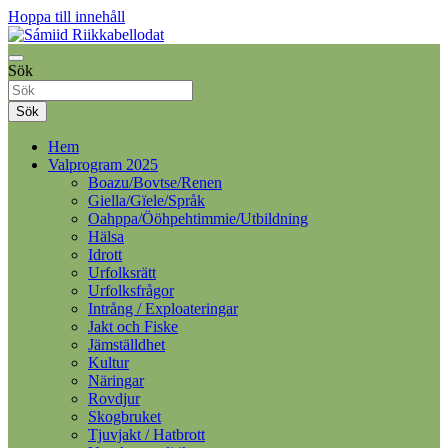
Hoppa till innehåll
Samelandspartiet
Sök
Sámiid Riikkabellodat
Sök
Hem
Valprogram 2025
Boazu/Bovtse/Renen
Giella/Gïele/Språk
Oahppa/Ööhpehtimmie/Utbildning
Hälsa
Idrott
Urfolksrätt
Urfolksfrågor
Intrång / Exploateringar
Jakt och Fiske
Jämställdhet
Kultur
Näringar
Rovdjur
Skogbruket
Tjuvjakt / Hatbrott