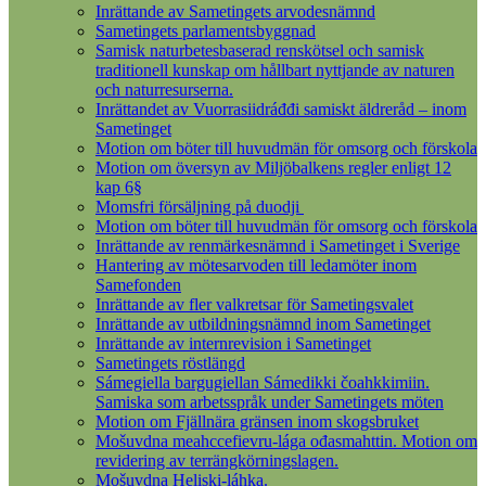
Inrättande av Sametingets arvodesnämnd
Sametingets parlamentsbyggnad
Samisk naturbetesbaserad renskötsel och samisk
traditionell kunskap om hållbart nyttjande av naturen
och naturresurserna.
Inrättandet av Vuorrasiidráđđi samiskt äldreråd – inom
Sametinget
Motion om böter till huvudmän för omsorg och förskola
Motion om översyn av Miljöbalkens regler enligt 12
kap 6§
Momsfri försäljning på duodji
Motion om böter till huvudmän för omsorg och förskola
Inrättande av renmärkesnämnd i Sametinget i Sverige
Hantering av mötesarvoden till ledamöter inom
Samefonden
Inrättande av fler valkretsar för Sametingsvalet
Inrättande av utbildningsnämnd inom Sametinget
Inrättande av internrevision i Sametinget
Sametingets röstlängd
Sámegiella bargugiellan Sámedikki čoahkkimiin.
Samiska som arbetsspråk under Sametingets möten
Motion om Fjällnära gränsen inom skogsbruket
Mošuvdna meahccefievru-lága ođasmahttin. Motion om
revidering av terrängkörningslagen.
Mošuvdna Heliski-láhka.