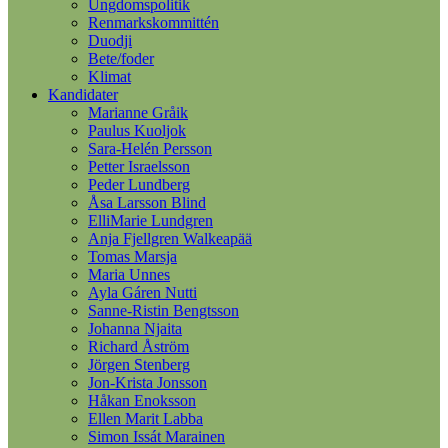
Ungdomspolitik
Renmarkskommittén
Duodji
Bete/foder
Klimat
Kandidater
Marianne Gråik
Paulus Kuoljok
Sara-Helén Persson
Petter Israelsson
Peder Lundberg
Åsa Larsson Blind
ElliMarie Lundgren
Anja Fjellgren Walkeapää
Tomas Marsja
Maria Unnes
Ayla Gáren Nutti
Sanne-Ristin Bengtsson
Johanna Njaita
Richard Åström
Jörgen Stenberg
Jon-Krista Jonsson
Håkan Enoksson
Ellen Marit Labba
Simon Issát Marainen