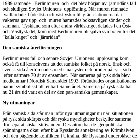
1989 rämnade Berlinmuren och det blev början av järnridåns fall
och slutligen Sovjet Unionens upplösning. När muren rämnade
vallfärdade både öst- och västtyskar till gränsstationerna där
vakterna gav upp och muren hamrades bokstavligen sönder och
samman. Tyskland som efter andra världskriget delades i en Öst-
och Västtysk del, kom med Berlinmuren bli själva symbolen för det
”kalla kriget” och ”järnridån”.
Den samiska återföreningen
Berlinmurens fall och senare Sovjet Unionens upplösning kom
också få till konsekvens att det samiska folket på norsk, finsk och
svensk sida återförenades med sina syster och bröder på rysk sida
efter närmare 70 år av ensamhet. När samerna på rysk sida blev
medlemmar i Nordisk Samerådet 1993, förändrades organisationens
namn symboliskt till enbart Samerådet. Samerna på rysk sida har
nu 21 års tid varit en del av den pan-samiska gemenskaper.
Ny utmaningar
Från samisk sida står man inför nya utmaningar nu när situationen
på rysk sida skärpts och där ryska myndigheter beskyller samerna
för separatistiska strävanden. Dessutom har de geopolitiska
spänningarna ökat efter bl.a Rysslands annektering av Krimhalvön
och den pågående konflikten i Ukraina, där Ryssland underblåser de