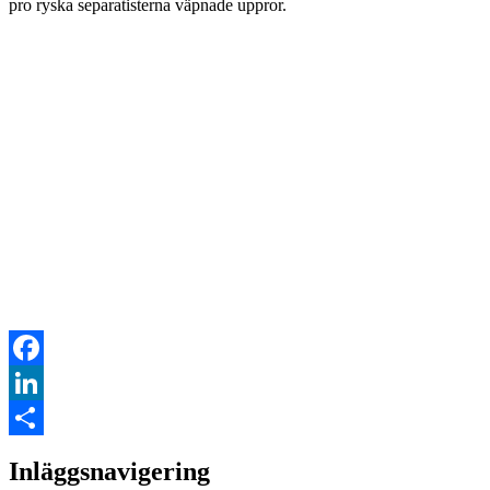
pro ryska separatisterna väpnade uppror.
Facebook
LinkedIn
Dela
Inläggsnavigering