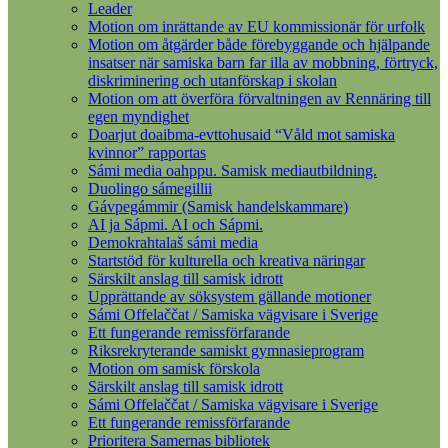
Leader
Motion om inrättande av EU kommissionär för urfolk
Motion om åtgärder både förebyggande och hjälpande
insatser när samiska barn far illa av mobbning, förtryck,
diskriminering och utanförskap i skolan
Motion om att överföra förvaltningen av Rennäring till
egen myndighet
Doarjut doaibma-evttohusaid “Våld mot samiska
kvinnor” rapportas
Sámi media oahppu. Samisk mediautbildning.
Duolingo sámegillii
Gávpegámmir (Samisk handelskammare)
AI ja Sápmi. AI och Sápmi.
Demokrahtalaš sámi media
Startstöd för kulturella och kreativa näringar
Särskilt anslag till samisk idrott
Upprättande av söksystem gällande motioner
Sámi Offelaččat / Samiska vägvisare i Sverige
Ett fungerande remissförfarande
Riksrekryterande samiskt gymnasieprogram
Motion om samisk förskola
Särskilt anslag till samisk idrott
Sámi Offelaččat / Samiska vägvisare i Sverige
Ett fungerande remissförfarande
Prioritera Samernas bibliotek