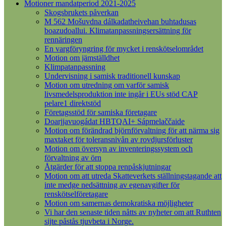
Motioner mandatperiod 2021-2025
Skogsbrukets påverkan
M 562 Mošuvdna dálkadatheivehan buhtadusas
boazudoallui. Klimatanpassningsersättning för
rennäringen
En vargföryngring för mycket i renskötselområdet
Motion om jämställdhet
Klimpatanpassning
Undervisning i samisk traditionell kunskap
Motion om utredning om varför samisk
livsmedelsproduktion inte ingår i EUs stöd CAP
pelare1 direktstöd
Företagsstöd för samiska företagare
Doarjjavuogádat HBTQAI+ Sápmelaččaide
Motion om förändrad björnförvaltning för att närma sig
maxtaket för toleransnivån av rovdjursförluster
Motion om översyn av inventeringssystem och
förvaltning av örn
Åtgärder för att stoppa renpåskjutningar
Motion om att utreda Skatteverkets ställningstagande att
inte medge nedsättning av egenavgifter för
renskötselföretagare
Motion om samernas demokratiska möjligheter
Vi har den senaste tiden nåtts av nyheter om att Ruthten
sijte påstås tjuvbeta i Norge.