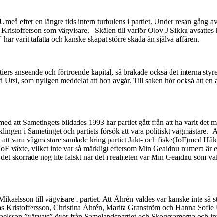
eå efter en längre tids intern turbulens i partiet. Under resan gång avs
Kristofferson som vägvisare. Skälen till varför Olov J Sikku avsattes h
 har varit tafatta och kanske skapat större skada än själva affären.
tiers anseende och förtroende kapital, så brakade också det interna st
 Utsi, som nyligen meddelat att hon avgår. Till saken hör också att 
t Sametingets bildades 1993 har partiet gått från att ha varit det mest
cklingen i Sametinget och partiets försök att vara politiskt vågmästare. A
än att vara vågmästare samlade kring partiet Jakt- och fiske(JoF)med Hå
ng JoF växte, vilket inte var så märkligt eftersom Min Geaidnu numera ä
n det skorrade nog lite falskt när det i realiteten var Min Geaidnu som v
elsson till vägvisare i partiet. Att Åhrén valdes var kanske inte så st
ias Kristoffersson, Christina Åhrén, Marita Granström och Hanna Sofie 
aelsson ”värvats” över från Samelandspartiet och Skogssamerna och inte