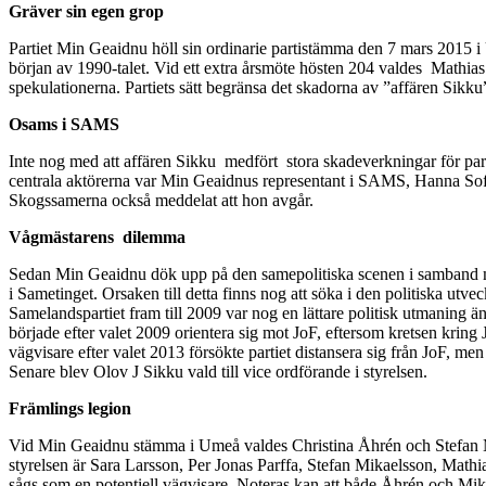
Gräver sin egen grop
Partiet Min Geaidnu höll sin ordinarie partistämma den 7 mars 2015 i Um
början av 1990-talet. Vid ett extra årsmöte hösten 204 valdes Mathias 
spekulationerna. Partiets sätt begränsa det skadorna av ”affären Sikku”
Osams i SAMS
Inte nog med att affären Sikku medfört stora skadeverkningar för par
centrala aktörerna var Min Geaidnus representant i SAMS, Hanna Sofi
Skogssamerna också meddelat att hon avgår.
Vågmästarens dilemma
Sedan Min Geaidnu dök upp på den samepolitiska scenen i samband med at
i Sametinget. Orsaken till detta finns nog att söka i den politiska utve
Samelandspartiet fram till 2009 var nog en lättare politisk utmaning 
började efter valet 2009 orientera sig mot JoF, eftersom kretsen kri
vägvisare efter valet 2013 försökte partiet distansera sig från JoF, me
Senare blev Olov J Sikku vald till vice ordförande i styrelsen.
Främlings legion
Vid Min Geaidnu stämma i Umeå valdes Christina Åhrén och Stefan Mika
styrelsen är Sara Larsson, Per Jonas Parffa, Stefan Mikaelsson, Math
sågs som en potentiell vägvisare. Noteras kan att både Åhrén och Mik