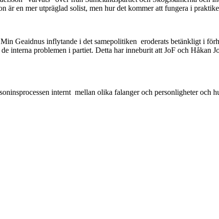
är en mer utpräglad solist, men hur det kommer att fungera i praktiken 
Min Geaidnus inflytande i det samepolitiken eroderats betänkligt i förh
 de interna problemen i partiet. Detta har inneburit att JoF och Håkan J
insprocessen internt mellan olika falanger och personligheter och hur 