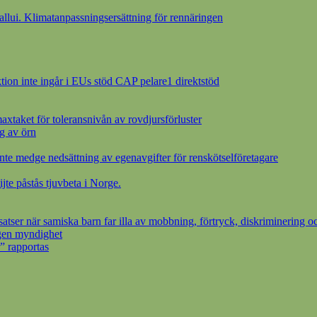
ui. Klimatanpassningsersättning för rennäringen
ion inte ingår i EUs stöd CAP pelare1 direktstöd
axtaket för toleransnivån av rovdjursförluster
g av örn
inte medge nedsättning av egenavgifter för renskötselföretagare
ijte påstås tjuvbeta i Norge.
ser när samiska barn far illa av mobbning, förtryck, diskriminering oc
egen myndighet
” rapportas