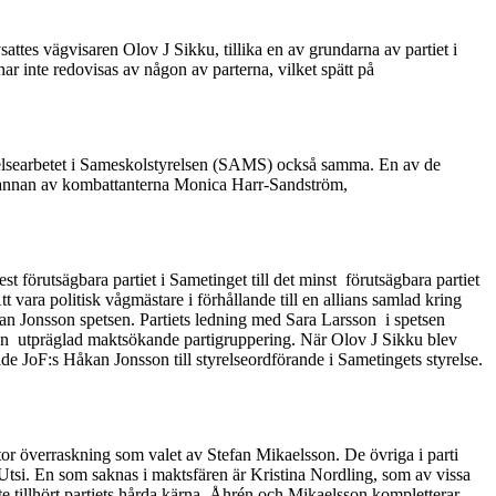
attes vägvisaren Olov J Sikku, tillika en av grundarna av partiet i
ar inte redovisas av någon av parterna, vilket spätt på
yrelsearbetet i Sameskolstyrelsen (SAMS) också samma. En av de
en annan av kombattanterna Monica Harr-Sandström,
 förutsägbara partiet i Sametinget till det minst förutsägbara partiet
tt vara politisk vågmästare i förhållande till en allians samlad kring
kan Jonsson spetsen. Partiets ledning med Sara Larsson i spetsen
r en utpräglad maktsökande partigruppering. När Olov J Sikku blev
alde JoF:s Håkan Jonsson till styrelseordförande i Sametingets styrelse.
or överraskning som valet av Stefan Mikaelsson. De övriga i parti
Utsi. En som saknas i maktsfären är Kristina Nordling, som av vissa
 tillhört partiets hårda kärna. Åhrén och Mikaelsson kompletterar