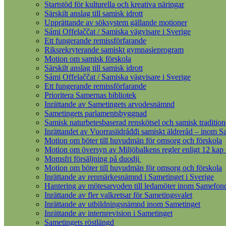
Startstöd för kulturella och kreativa näringar
Särskilt anslag till samisk idrott
Upprättande av söksystem gällande motioner
Sámi Offelaččat / Samiska vägvisare i Sverige
Ett fungerande remissförfarande
Riksrekryterande samiskt gymnasieprogram
Motion om samisk förskola
Särskilt anslag till samisk idrott
Sámi Offelaččat / Samiska vägvisare i Sverige
Ett fungerande remissförfarande
Prioritera Samernas bibliotek
Inrättande av Sametingets arvodesnämnd
Sametingets parlamentsbyggnad
Samisk naturbetesbaserad renskötsel och samisk tradition
Inrättandet av Vuorrasiidráđđi samiskt äldreråd – inom S
Motion om böter till huvudmän för omsorg och förskola
Motion om översyn av Miljöbalkens regler enligt 12 kap
Momsfri försäljning på duodji
Motion om böter till huvudmän för omsorg och förskola
Inrättande av renmärkesnämnd i Sametinget i Sverige
Hantering av mötesarvoden till ledamöter inom Samefon
Inrättande av fler valkretsar för Sametingsvalet
Inrättande av utbildningsnämnd inom Sametinget
Inrättande av internrevision i Sametinget
Sametingets röstlängd