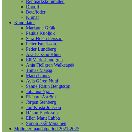
Renmarkskommittén
Duodji
Bete/foder
Klimat
Kandidater
Marianne Gråik
Paulus Kuoljok
Sara-Helén Persson
Petter Israelsson
Peder Lundberg
Åsa Larsson Blind
ElliMarie Lundgren
Anja Fjellgren Walkeapää
Tomas Marsja
Maria Unnes
Ayla Gáren Nutti
Sanne-Ristin Bengtsson
Johanna Njaita
Richard Åström
Jörgen Stenberg
Jon-Krista Jonsson
Håkan Enoksson
Ellen Marit Labba
Simon Issát Marainen
Motioner mandatperiod 2021-2025