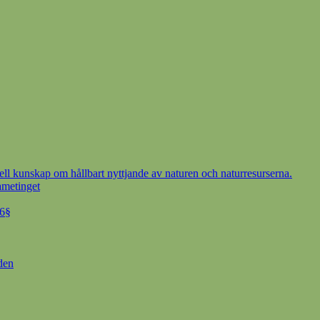
ell kunskap om hållbart nyttjande av naturen och naturresurserna.
ametinget
 6§
den