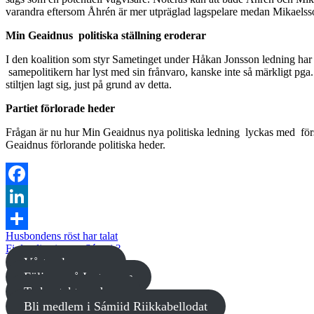
varandra eftersom Åhrén är mer utpräglad lagspelare medan Mikaelsson 
Min Geaidnus politiska ställning eroderar
I den koalition som styr Sametinget under Håkan Jonsson ledning har 
samepolitikern har lyst med sin frånvaro, kanske inte så märkligt pga.
stiltjen lagt sig, just på grund av detta.
Partiet förlorade heder
Frågan är nu hur Min Geaidnus nya politiska ledning lyckas med förson
Geaidnus förlorande politiska heder.
Facebook
LinkedIn
Husbondens röst har talat
Dela
Finlandisering av Sápmi ?
Vårt valprogram
Följ oss på Instagram
Ta kontakt med oss
Bli medlem i Sámiid Riikkabellodat