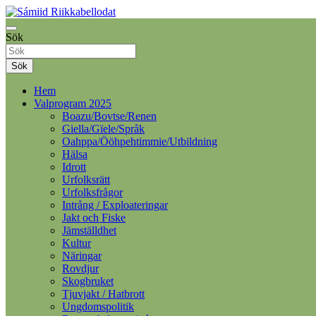
Samelandspartiet
Sök
Sámiid Riikkabellodat
Sök
Hem
Valprogram 2025
Boazu/Bovtse/Renen
Giella/Gïele/Språk
Oahppa/Ööhpehtimmie/Utbildning
Hälsa
Idrott
Urfolksrätt
Urfolksfrågor
Intrång / Exploateringar
Jakt och Fiske
Jämställdhet
Kultur
Näringar
Rovdjur
Skogbruket
Tjuvjakt / Hatbrott
Ungdomspolitik