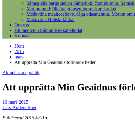
Sámegiella bargugiellan Sámedikki čoahkkimiin. Samisk
Motion om Fjällnära gränsen inom skogsbruket
Mošuvdna meahccefievru-lága ođasmahttin. Motion om re
Mošuvdna Heliski-láhka.
Om oss
Bli medlem i Sámiid Riikkabellodat
Kontakt
Hem
2015
mars
Att upprätta Min Geaidnus förlorade heder
Aktuell samepolitik
Att upprätta Min Geaidnus förl
10 mars 2015
Lars-Anders Baer
Publicerad 2015-03-1o