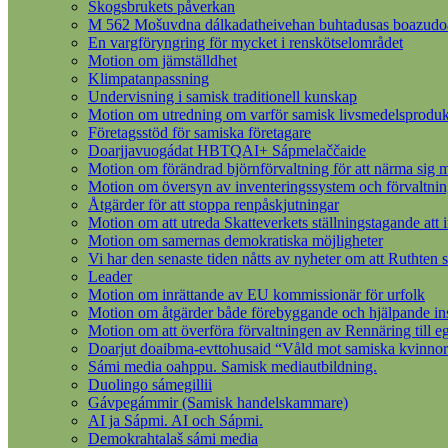
Skogsbrukets påverkan
M 562 Mošuvdna dálkadatheivehan buhtadusas boazudoall
En vargföryngring för mycket i renskötselområdet
Motion om jämställdhet
Klimpatanpassning
Undervisning i samisk traditionell kunskap
Motion om utredning om varför samisk livsmedelsprodukt
Företagsstöd för samiska företagare
Doarjjavuogádat HBTQAI+ Sápmelaččaide
Motion om förändrad björnförvaltning för att närma sig m
Motion om översyn av inventeringssystem och förvaltnin
Åtgärder för att stoppa renpåskjutningar
Motion om att utreda Skatteverkets ställningstagande att 
Motion om samernas demokratiska möjligheter
Vi har den senaste tiden nåtts av nyheter om att Ruthten s
Leader
Motion om inrättande av EU kommissionär för urfolk
Motion om åtgärder både förebyggande och hjälpande insat
Motion om att överföra förvaltningen av Rennäring till 
Doarjut doaibma-evttohusaid “Våld mot samiska kvinnor
Sámi media oahppu. Samisk mediautbildning.
Duolingo sámegillii
Gávpegámmir (Samisk handelskammare)
AI ja Sápmi. AI och Sápmi.
Demokrahtalaš sámi media