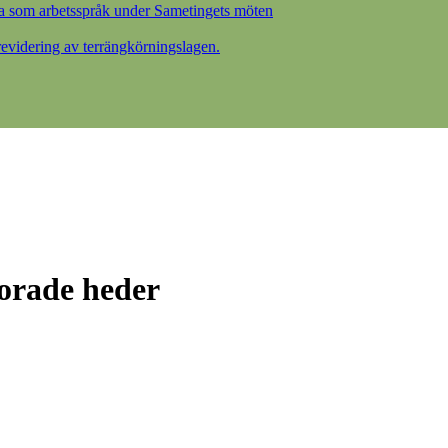
a som arbetsspråk under Sametingets möten
videring av terrängkörningslagen.
orade heder