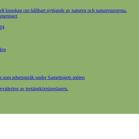
ell kunskap om hållbart nyttjande av naturen och naturresurserna.
ametinget
 6§
den
a som arbetsspråk under Sametingets möten
videring av terrängkörningslagen.