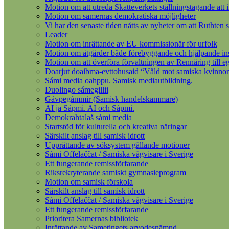
Motion om att utreda Skatteverkets ställningstagande att 
Motion om samernas demokratiska möjligheter
Vi har den senaste tiden nåtts av nyheter om att Ruthten s
Leader
Motion om inrättande av EU kommissionär för urfolk
Motion om åtgärder både förebyggande och hjälpande insat
Motion om att överföra förvaltningen av Rennäring till 
Doarjut doaibma-evttohusaid “Våld mot samiska kvinnor
Sámi media oahppu. Samisk mediautbildning.
Duolingo sámegillii
Gávpegámmir (Samisk handelskammare)
AI ja Sápmi. AI och Sápmi.
Demokrahtalaš sámi media
Startstöd för kulturella och kreativa näringar
Särskilt anslag till samisk idrott
Upprättande av söksystem gällande motioner
Sámi Offelaččat / Samiska vägvisare i Sverige
Ett fungerande remissförfarande
Riksrekryterande samiskt gymnasieprogram
Motion om samisk förskola
Särskilt anslag till samisk idrott
Sámi Offelaččat / Samiska vägvisare i Sverige
Ett fungerande remissförfarande
Prioritera Samernas bibliotek
Inrättande av Sametingets arvodesnämnd