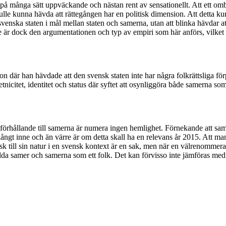
r på många sätt uppväckande och nästan rent av sensationellt. Att ett om
ulle kunna hävda att rättegången har en politisk dimension. Att detta ku
venska staten i mål mellan staten och samerna, utan att blinka hävdar a
är dock den argumentationen och typ av empiri som här anförs, vilket bo
on där han hävdade att den svensk staten inte har några folkrättsliga för
icitet, identitet och status där syftet att osynliggöra både samerna som
 förhållande till samerna är numera ingen hemlighet. Förnekande att samer
ngt inne och än värre är om detta skall ha en relevans år 2015. Att m
olitisk till sin natur i en svensk kontext är en sak, men när en välreno
ilda samer och samerna som ett folk. Det kan förvisso inte jämföras med v