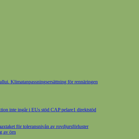
ui. Klimatanpassningsersättning för rennäringen
ion inte ingår i EUs stöd CAP pelare1 direktstöd
axtaket för toleransnivån av rovdjursförluster
g av örn