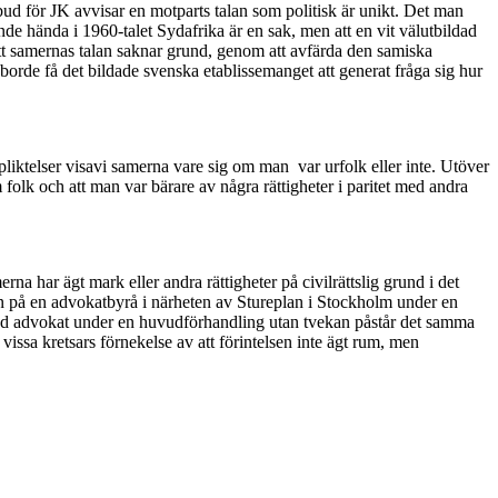
bud för JK avvisar en motparts talan som politisk är unikt. Det man
nde hända i 1960-talet Sydafrika är en sak, men att en vit välutbildad
tt samernas talan saknar grund, genom att avfärda den samiska
rde få det bildade svenska etablissemanget att generat fråga sig hur
pliktelser visavi samerna vare sig om man var urfolk eller inte. Utöver
 folk och att man var bärare av några rättigheter i paritet med andra
na har ägt mark eller andra rättigheter på civilrättslig grund i det
an på en advokatbyrå i närheten av Stureplan i Stockholm under en
mmerad advokat under en huvudförhandling utan tvekan påstår det samma
issa kretsars förnekelse av att förintelsen inte ägt rum, men