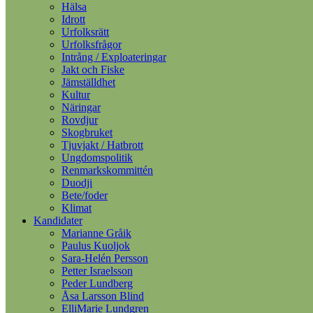
Hälsa
Idrott
Urfolksrätt
Urfolksfrågor
Intrång / Exploateringar
Jakt och Fiske
Jämställdhet
Kultur
Näringar
Rovdjur
Skogbruket
Tjuvjakt / Hatbrott
Ungdomspolitik
Renmarkskommittén
Duodji
Bete/foder
Klimat
Kandidater
Marianne Gråik
Paulus Kuoljok
Sara-Helén Persson
Petter Israelsson
Peder Lundberg
Åsa Larsson Blind
ElliMarie Lundgren