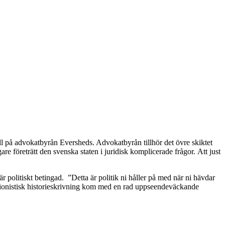
ll på advokatbyrån Eversheds. Advokatbyrån tillhör det övre skiktet
 företrätt den svenska staten i juridisk komplicerade frågor. Att just
 politiskt betingad. ”Detta är politik ni håller på med när ni hävdar
isionistisk historieskrivning kom med en rad uppseendeväckande