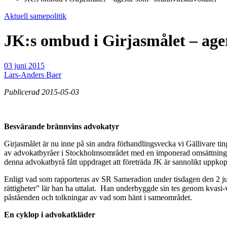
Aktuell samepolitik
JK:s ombud i Girjasmålet – ag
03 juni 2015
Lars-Anders Baer
Publicerad 2015-05-03
Besvärande brännvins advokatyr
Girjasmålet är nu inne på sin andra förhandlingsvecka vi Gällivare ti
av advokatbyråer i Stockholmsområdet med en imponerad omsättning. Byr
denna advokatbyrå fått uppdraget att företräda JK är sannolikt uppkopp
Enligt vad som rapporteras av SR Sameradion under tisdagen den 2 juni 
rättigheter” lär han ha uttalat. Han underbyggde sin tes genom kvas
påståenden och tolkningar av vad som hänt i sameområdet.
En cyklop i advokatkläder