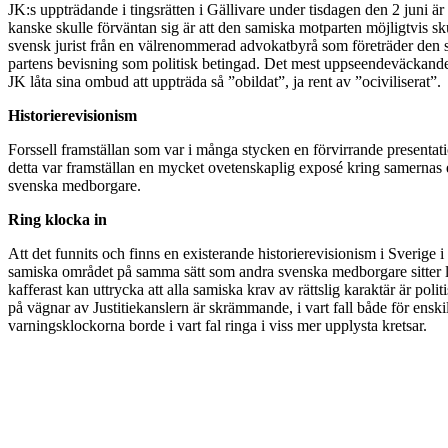
JK:s uppträdande i tingsrätten i Gällivare under tisdagen den 2 juni ä
kanske skulle förväntan sig är att den samiska motparten möjligtvis sk
svensk jurist från en välrenommerad advokatbyrå som företräder den s
partens bevisning som politisk betingad. Det mest uppseendeväckande 
JK låta sina ombud att uppträda så ”obildat”, ja rent av ”ociviliserat”.
Historierevisionism
Forssell framställan som var i många stycken en förvirrande presentati
detta var framställan en mycket ovetenskaplig exposé kring samernas etn
svenska medborgare.
Ring klocka in
Att det funnits och finns en existerande historierevisionism i Sverige i
samiska området på samma sätt som andra svenska medborgare sitter lå
kafferast kan uttrycka att alla samiska krav av rättslig karaktär är p
på vägnar av Justitiekanslern är skrämmande, i vart fall både för ensk
varningsklockorna borde i vart fal ringa i viss mer upplysta kretsar.