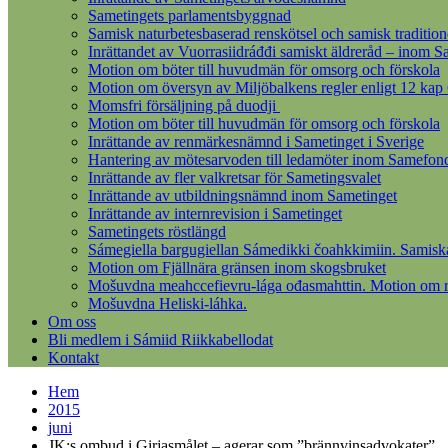
Sametingets parlamentsbyggnad
Samisk naturbetesbaserad renskötsel och samisk tradition
Inrättandet av Vuorrasiidráđđi samiskt äldreråd – inom S
Motion om böter till huvudmän för omsorg och förskola
Motion om översyn av Miljöbalkens regler enligt 12 kap
Momsfri försäljning på duodji
Motion om böter till huvudmän för omsorg och förskola
Inrättande av renmärkesnämnd i Sametinget i Sverige
Hantering av mötesarvoden till ledamöter inom Samefon
Inrättande av fler valkretsar för Sametingsvalet
Inrättande av utbildningsnämnd inom Sametinget
Inrättande av internrevision i Sametinget
Sametingets röstlängd
Sámegiella bargugiellan Sámedikki čoahkkimiin. Samisk
Motion om Fjällnära gränsen inom skogsbruket
Mošuvdna meahccefievru-lága ođasmahttin. Motion om re
Mošuvdna Heliski-láhka.
Om oss
Bli medlem i Sámiid Riikkabellodat
Kontakt
Hem
2015
juni
JK:s ombud i Girjasmålet – agerar som ”brännvinsadvokater”