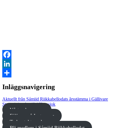
Facebook
LinkedIn
Dela
Inläggsnavigering
Aktuellt från Sámiid Riikkabellodats årsstämma i Gällivare
Statsministerbesök i Karasjok
Vårt valprogram
Följ oss på Instagram
Ta kontakt med oss
Bli medlem i Sámiid Riikkabellodat