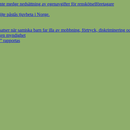
inte medge nedsättning av egenavgifter för renskötselföretagare
ijte påstås tjuvbeta i Norge.
ser när samiska barn far illa av mobbning, förtryck, diskriminering oc
egen myndighet
” rapportas