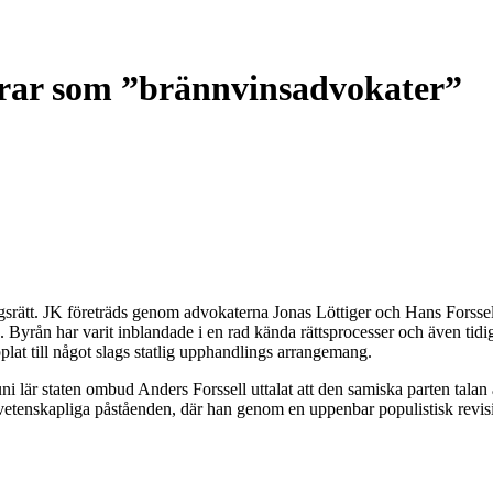
erar som ”brännvinsadvokater”
ngsrätt. JK företräds genom advokaterna Jonas Löttiger och Hans Forsse
ån har varit inblandade i en rad kända rättsprocesser och även tidigare
lat till något slags statlig upphandlings arrangemang.
lär staten ombud Anders Forssell uttalat att den samiska parten talan är
i-vetenskapliga påståenden, där han genom en uppenbar populistisk rev