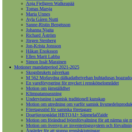
Anja Fjellgren Walkeapää
Tomas Marsja
Maria Unnes
Ayla Gáren Nutti
Sanne-Ristin Bengtsson
Johanna Njaita
Richard Åström
Jörgen Stenberg
Jon-Krista Jonsson
Håkan Enoksson
Ellen Marit Labba
Simon Issát Marainen
Motioner mandatperiod 2021-2025
Skogsbrukets påverkan
M 562 Mošuvdna dálkadatheivehan buhtadusas boazudoall
En vargföryngring för mycket i renskötselområdet
Motion om jämställdhet
Klimpatanpassning
Undervisning i samisk traditionell kunskap
Motion om utredning om varför samisk livsmedelsprodukt
Företagsstöd för samiska företagare
Doarjjavuogádat HBTQAI+ Sápmelaččaide
Motion om förändrad björnförvaltning för att närma sig m
Motion om översyn av inventeringssystem och förvaltnin
Åtgärder för att stoppa renpåskjutningar