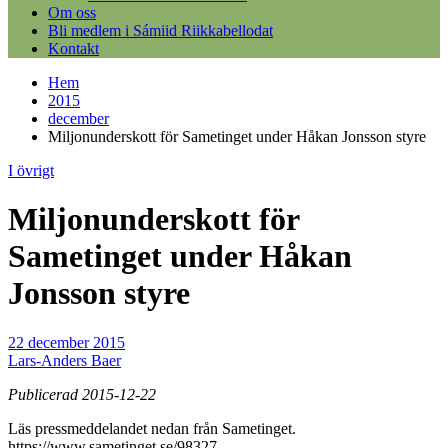
Om oss
Bli medlem i Sámiid Riikkabellodat
Kontakt
Hem
2015
december
Miljonunderskott för Sametinget under Håkan Jonsson styre
I övrigt
Miljonunderskott för
Sametinget under Håkan
Jonsson styre
22 december 2015
Lars-Anders Baer
Publicerad 2015-12-22
Läs pressmeddelandet nedan från Sametinget.
https://www.sametinget.se/98327