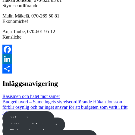
Håkan Jonsson, 070-322 83 01
Styrelseordförande
Malin Mäkelä, 070-269 50 81
Ekonomichef
Anja Taube, 070-601 95 12
Kansliche
Facebook
LinkedIn
Dela
Inläggsnavigering
Rasismen och hatet mot samer
Budgethaveri – Sametingets styrelseordförande Håkan Jonsson
förblir osynlig och tar inget ansvar för att budgeten som varit i fritt
fall under 2015
Vårt valprogram
Följ oss på Instagram
Ta kontakt med oss