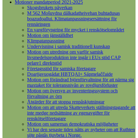
Motioner mandatperiod 2021-2025
Skogsbrukets påverkan
M 562 Mošuvdna dálkadatheivehan buhtadusas
boazudoallui. Klimatanpassningsersättning för
rennäringen
En vargföryngring för mycket i renskötselområdet
Motion om jämställdhet
Klimpatanpassning
Undervisning i samisk traditionell kunskap
Motion om utredning om varför samisk
livsmedelsproduktion inte ingår i EUs stöd CAP
pelare1 direktstöd
Företagsstöd för samiska företagare
Doarjjavuogádat HBTQAI+ Sápmelaččaide
Motion om förändrad björnförvaltning för att närma sig
maxtaket för toleransnivån av rovdjursförluster
Motion om översyn av inventeringssystem och
förvaltning av örn
Åtgärder för att stoppa renpåskjutningar
Motion om att utreda Skatteverkets ställningstagande att
inte medge nedsättning av egenavgifter för
renskötselföretagare
Motion om samernas demokratiska möjligheter
Vi har den senaste tiden nåtts av nyheter om att Ruthten
sijte påstås tjuvbeta i Norge.