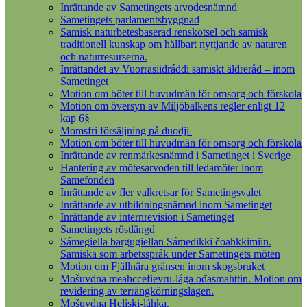
Inrättande av Sametingets arvodesnämnd
Sametingets parlamentsbyggnad
Samisk naturbetesbaserad renskötsel och samisk
traditionell kunskap om hållbart nyttjande av naturen
och naturresurserna.
Inrättandet av Vuorrasiidráđđi samiskt äldreråd – inom
Sametinget
Motion om böter till huvudmän för omsorg och förskola
Motion om översyn av Miljöbalkens regler enligt 12
kap 6§
Momsfri försäljning på duodji
Motion om böter till huvudmän för omsorg och förskola
Inrättande av renmärkesnämnd i Sametinget i Sverige
Hantering av mötesarvoden till ledamöter inom
Samefonden
Inrättande av fler valkretsar för Sametingsvalet
Inrättande av utbildningsnämnd inom Sametinget
Inrättande av internrevision i Sametinget
Sametingets röstlängd
Sámegiella bargugiellan Sámedikki čoahkkimiin.
Samiska som arbetsspråk under Sametingets möten
Motion om Fjällnära gränsen inom skogsbruket
Mošuvdna meahccefievru-lága ođasmahttin. Motion om
revidering av terrängkörningslagen.
Mošuvdna Heliski-láhka.