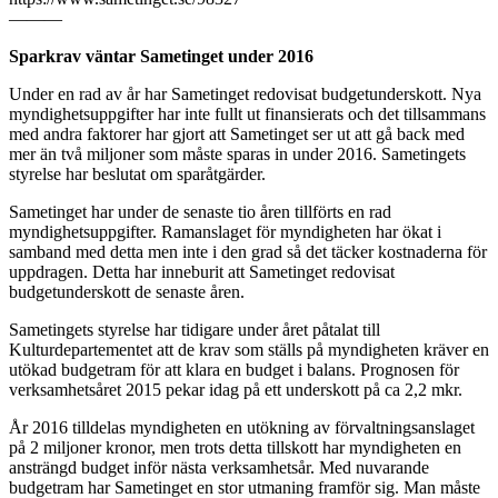
———
Sparkrav väntar Sametinget under 2016
Under en rad av år har Sametinget redovisat budgetunderskott. Nya
myndighetsuppgifter har inte fullt ut finansierats och det tillsammans
med andra faktorer har gjort att Sametinget ser ut att gå back med
mer än två miljoner som måste sparas in under 2016. Sametingets
styrelse har beslutat om sparåtgärder.
Sametinget har under de senaste tio åren tillförts en rad
myndighetsuppgifter. Ramanslaget för myndigheten har ökat i
samband med detta men inte i den grad så det täcker kostnaderna för
uppdragen. Detta har inneburit att Sametinget redovisat
budgetunderskott de senaste åren.
Sametingets styrelse har tidigare under året påtalat till
Kulturdepartementet att de krav som ställs på myndigheten kräver en
utökad budgetram för att klara en budget i balans. Prognosen för
verksamhetsåret 2015 pekar idag på ett underskott på ca 2,2 mkr.
År 2016 tilldelas myndigheten en utökning av förvaltningsanslaget
på 2 miljoner kronor, men trots detta tillskott har myndigheten en
ansträngd budget inför nästa verksamhetsår. Med nuvarande
budgetram har Sametinget en stor utmaning framför sig. Man måste