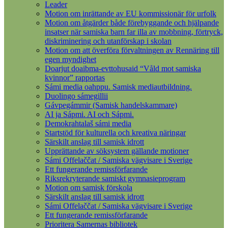
Leader
Motion om inrättande av EU kommissionär för urfolk
Motion om åtgärder både förebyggande och hjälpande
insatser när samiska barn far illa av mobbning, förtryck,
diskriminering och utanförskap i skolan
Motion om att överföra förvaltningen av Rennäring till
egen myndighet
Doarjut doaibma-evttohusaid “Våld mot samiska
kvinnor” rapportas
Sámi media oahppu. Samisk mediautbildning.
Duolingo sámegillii
Gávpegámmir (Samisk handelskammare)
AI ja Sápmi. AI och Sápmi.
Demokrahtalaš sámi media
Startstöd för kulturella och kreativa näringar
Särskilt anslag till samisk idrott
Upprättande av söksystem gällande motioner
Sámi Offelaččat / Samiska vägvisare i Sverige
Ett fungerande remissförfarande
Riksrekryterande samiskt gymnasieprogram
Motion om samisk förskola
Särskilt anslag till samisk idrott
Sámi Offelaččat / Samiska vägvisare i Sverige
Ett fungerande remissförfarande
Prioritera Samernas bibliotek