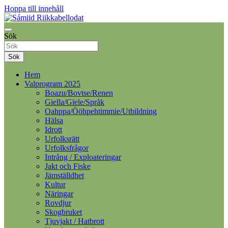
Hoppa till innehåll
Samelandspartiet
Sök
Sámiid Riikkabellodat
Sök
Hem
Valprogram 2025
Boazu/Bovtse/Renen
Giella/Gïele/Språk
Oahppa/Ööhpehtimmie/Utbildning
Hälsa
Idrott
Urfolksrätt
Urfolksfrågor
Intrång / Exploateringar
Jakt och Fiske
Jämställdhet
Kultur
Näringar
Rovdjur
Skogbruket
Tjuvjakt / Hatbrott