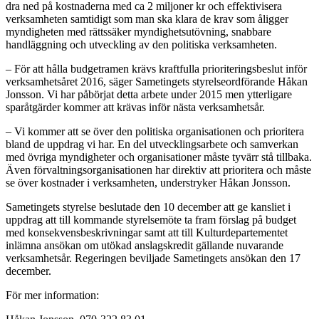
dra ned på kostnaderna med ca 2 miljoner kr och effektivisera
verksamheten samtidigt som man ska klara de krav som åligger
myndigheten med rättssäker myndighetsutövning, snabbare
handläggning och utveckling av den politiska verksamheten.
– För att hålla budgetramen krävs kraftfulla prioriteringsbeslut inför
verksamhetsåret 2016, säger Sametingets styrelseordförande Håkan
Jonsson. Vi har påbörjat detta arbete under 2015 men ytterligare
sparåtgärder kommer att krävas inför nästa verksamhetsår.
– Vi kommer att se över den politiska organisationen och prioritera
bland de uppdrag vi har. En del utvecklingsarbete och samverkan
med övriga myndigheter och organisationer måste tyvärr stå tillbaka.
Även förvaltningsorganisationen har direktiv att prioritera och måste
se över kostnader i verksamheten, understryker Håkan Jonsson.
Sametingets styrelse beslutade den 10 december att ge kansliet i
uppdrag att till kommande styrelsemöte ta fram förslag på budget
med konsekvensbeskrivningar samt att till Kulturdepartementet
inlämna ansökan om utökad anslagskredit gällande nuvarande
verksamhetsår. Regeringen beviljade Sametingets ansökan den 17
december.
För mer information: