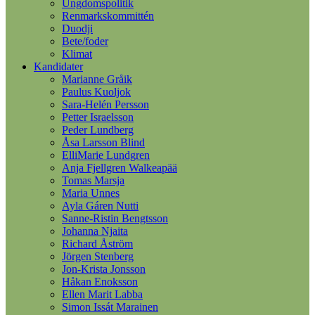
Ungdomspolitik
Renmarkskommittén
Duodji
Bete/foder
Klimat
Kandidater
Marianne Gråik
Paulus Kuoljok
Sara-Helén Persson
Petter Israelsson
Peder Lundberg
Åsa Larsson Blind
ElliMarie Lundgren
Anja Fjellgren Walkeapää
Tomas Marsja
Maria Unnes
Ayla Gáren Nutti
Sanne-Ristin Bengtsson
Johanna Njaita
Richard Åström
Jörgen Stenberg
Jon-Krista Jonsson
Håkan Enoksson
Ellen Marit Labba
Simon Issát Marainen