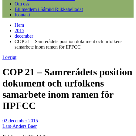
Om oss
Bli medlem i Sámiid Riikkabellodat
Kontakt
Hem
2015
december
COP 21 – Samrerådets position dokument och urfolkens
samarbete inom ramen för IIPFCC
I övrigt
COP 21 – Samrerådets position
dokument och urfolkens
samarbete inom ramen för
IIPFCC
02 december 2015
Lars-Anders Baer