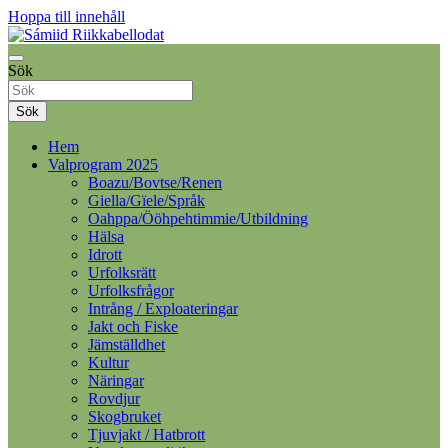
Hoppa till innehåll
Samelandspartiet
Sök
Sámiid Riikkabellodat
Sök
Hem
Valprogram 2025
Boazu/Bovtse/Renen
Giella/Gïele/Språk
Oahppa/Ööhpehtimmie/Utbildning
Hälsa
Idrott
Urfolksrätt
Urfolksfrågor
Intrång / Exploateringar
Jakt och Fiske
Jämställdhet
Kultur
Näringar
Rovdjur
Skogbruket
Tjuvjakt / Hatbrott