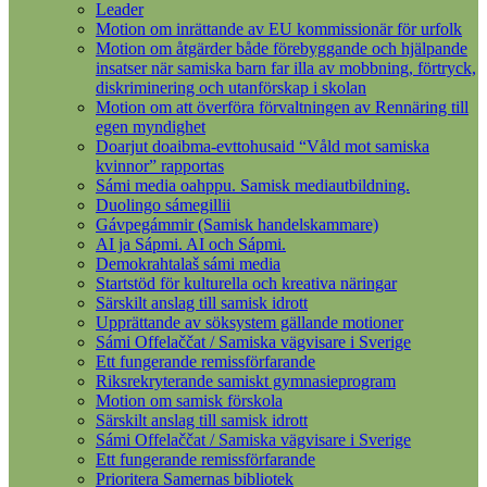
Leader
Motion om inrättande av EU kommissionär för urfolk
Motion om åtgärder både förebyggande och hjälpande
insatser när samiska barn far illa av mobbning, förtryck,
diskriminering och utanförskap i skolan
Motion om att överföra förvaltningen av Rennäring till
egen myndighet
Doarjut doaibma-evttohusaid “Våld mot samiska
kvinnor” rapportas
Sámi media oahppu. Samisk mediautbildning.
Duolingo sámegillii
Gávpegámmir (Samisk handelskammare)
AI ja Sápmi. AI och Sápmi.
Demokrahtalaš sámi media
Startstöd för kulturella och kreativa näringar
Särskilt anslag till samisk idrott
Upprättande av söksystem gällande motioner
Sámi Offelaččat / Samiska vägvisare i Sverige
Ett fungerande remissförfarande
Riksrekryterande samiskt gymnasieprogram
Motion om samisk förskola
Särskilt anslag till samisk idrott
Sámi Offelaččat / Samiska vägvisare i Sverige
Ett fungerande remissförfarande
Prioritera Samernas bibliotek