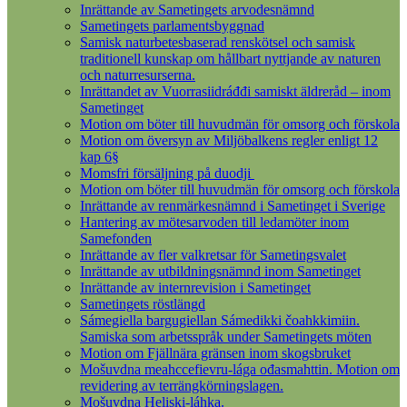
Inrättande av Sametingets arvodesnämnd
Sametingets parlamentsbyggnad
Samisk naturbetesbaserad renskötsel och samisk
traditionell kunskap om hållbart nyttjande av naturen
och naturresurserna.
Inrättandet av Vuorrasiidráđđi samiskt äldreråd – inom
Sametinget
Motion om böter till huvudmän för omsorg och förskola
Motion om översyn av Miljöbalkens regler enligt 12
kap 6§
Momsfri försäljning på duodji
Motion om böter till huvudmän för omsorg och förskola
Inrättande av renmärkesnämnd i Sametinget i Sverige
Hantering av mötesarvoden till ledamöter inom
Samefonden
Inrättande av fler valkretsar för Sametingsvalet
Inrättande av utbildningsnämnd inom Sametinget
Inrättande av internrevision i Sametinget
Sametingets röstlängd
Sámegiella bargugiellan Sámedikki čoahkkimiin.
Samiska som arbetsspråk under Sametingets möten
Motion om Fjällnära gränsen inom skogsbruket
Mošuvdna meahccefievru-lága ođasmahttin. Motion om
revidering av terrängkörningslagen.
Mošuvdna Heliski-láhka.