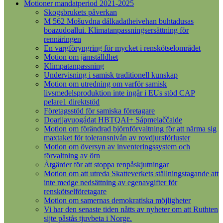
Motioner mandatperiod 2021-2025
Skogsbrukets påverkan
M 562 Mošuvdna dálkadatheivehan buhtadusas
boazudoallui. Klimatanpassningsersättning för
rennäringen
En vargföryngring för mycket i renskötselområdet
Motion om jämställdhet
Klimpatanpassning
Undervisning i samisk traditionell kunskap
Motion om utredning om varför samisk
livsmedelsproduktion inte ingår i EUs stöd CAP
pelare1 direktstöd
Företagsstöd för samiska företagare
Doarjjavuogádat HBTQAI+ Sápmelaččaide
Motion om förändrad björnförvaltning för att närma sig
maxtaket för toleransnivån av rovdjursförluster
Motion om översyn av inventeringssystem och
förvaltning av örn
Åtgärder för att stoppa renpåskjutningar
Motion om att utreda Skatteverkets ställningstagande att
inte medge nedsättning av egenavgifter för
renskötselföretagare
Motion om samernas demokratiska möjligheter
Vi har den senaste tiden nåtts av nyheter om att Ruthten
sijte påstås tjuvbeta i Norge.