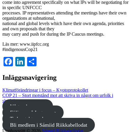
come into agreement specifically on what IPs will be negotiating for
in specific UNFCCC
processes. IP representatives attending the meetings have their own
organizations at subnational,
national and global levels which have their own agenda, priorities
and own proposals that they
may carry and push for during the IP Caucus meetings.
Läs mer: www.iipfcc.org
#indigenousCop21
Facebook
LinkedIn
Dela
Inläggsnavigering
Klimatförändringar i focus – Kyotoprotokollet
COP 21 – Stort motstånd mot att skriva in något om urfolk i
slutdokumentet
Vårt valprogram
Följ oss på Instagram
Ta kontakt med oss
Bli medlem i Sámiid Riikkabellodat
Upphovsrätt © 2026
Sámiid Riikkabellodat