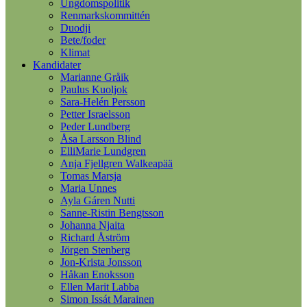
Ungdomspolitik
Renmarkskommittén
Duodji
Bete/foder
Klimat
Kandidater
Marianne Gråik
Paulus Kuoljok
Sara-Helén Persson
Petter Israelsson
Peder Lundberg
Åsa Larsson Blind
ElliMarie Lundgren
Anja Fjellgren Walkeapää
Tomas Marsja
Maria Unnes
Ayla Gáren Nutti
Sanne-Ristin Bengtsson
Johanna Njaita
Richard Åström
Jörgen Stenberg
Jon-Krista Jonsson
Håkan Enoksson
Ellen Marit Labba
Simon Issát Marainen