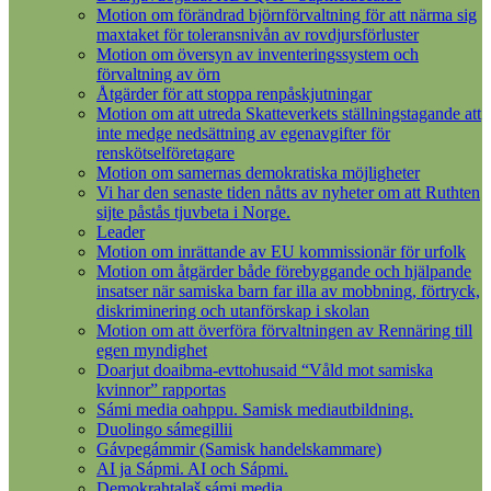
Motion om förändrad björnförvaltning för att närma sig
maxtaket för toleransnivån av rovdjursförluster
Motion om översyn av inventeringssystem och
förvaltning av örn
Åtgärder för att stoppa renpåskjutningar
Motion om att utreda Skatteverkets ställningstagande att
inte medge nedsättning av egenavgifter för
renskötselföretagare
Motion om samernas demokratiska möjligheter
Vi har den senaste tiden nåtts av nyheter om att Ruthten
sijte påstås tjuvbeta i Norge.
Leader
Motion om inrättande av EU kommissionär för urfolk
Motion om åtgärder både förebyggande och hjälpande
insatser när samiska barn far illa av mobbning, förtryck,
diskriminering och utanförskap i skolan
Motion om att överföra förvaltningen av Rennäring till
egen myndighet
Doarjut doaibma-evttohusaid “Våld mot samiska
kvinnor” rapportas
Sámi media oahppu. Samisk mediautbildning.
Duolingo sámegillii
Gávpegámmir (Samisk handelskammare)
AI ja Sápmi. AI och Sápmi.
Demokrahtalaš sámi media