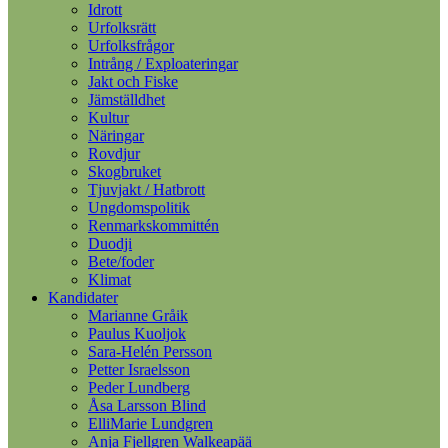
Idrott
Urfolksrätt
Urfolksfrågor
Intrång / Exploateringar
Jakt och Fiske
Jämställdhet
Kultur
Näringar
Rovdjur
Skogbruket
Tjuvjakt / Hatbrott
Ungdomspolitik
Renmarkskommittén
Duodji
Bete/foder
Klimat
Kandidater
Marianne Gråik
Paulus Kuoljok
Sara-Helén Persson
Petter Israelsson
Peder Lundberg
Åsa Larsson Blind
ElliMarie Lundgren
Anja Fjellgren Walkeapää