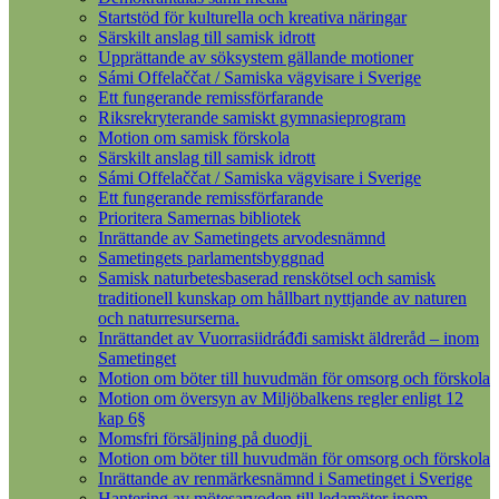
Startstöd för kulturella och kreativa näringar
Särskilt anslag till samisk idrott
Upprättande av söksystem gällande motioner
Sámi Offelaččat / Samiska vägvisare i Sverige
Ett fungerande remissförfarande
Riksrekryterande samiskt gymnasieprogram
Motion om samisk förskola
Särskilt anslag till samisk idrott
Sámi Offelaččat / Samiska vägvisare i Sverige
Ett fungerande remissförfarande
Prioritera Samernas bibliotek
Inrättande av Sametingets arvodesnämnd
Sametingets parlamentsbyggnad
Samisk naturbetesbaserad renskötsel och samisk
traditionell kunskap om hållbart nyttjande av naturen
och naturresurserna.
Inrättandet av Vuorrasiidráđđi samiskt äldreråd – inom
Sametinget
Motion om böter till huvudmän för omsorg och förskola
Motion om översyn av Miljöbalkens regler enligt 12
kap 6§
Momsfri försäljning på duodji
Motion om böter till huvudmän för omsorg och förskola
Inrättande av renmärkesnämnd i Sametinget i Sverige
Hantering av mötesarvoden till ledamöter inom