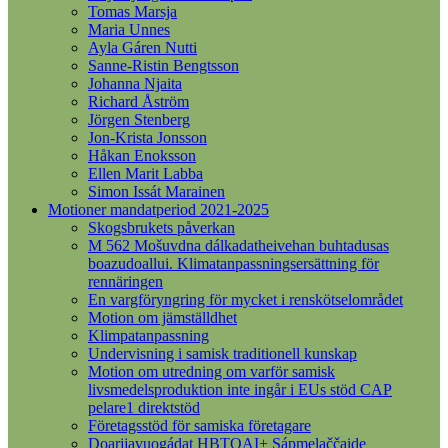
Tomas Marsja
Maria Unnes
Ayla Gáren Nutti
Sanne-Ristin Bengtsson
Johanna Njaita
Richard Åström
Jörgen Stenberg
Jon-Krista Jonsson
Håkan Enoksson
Ellen Marit Labba
Simon Issát Marainen
Motioner mandatperiod 2021-2025
Skogsbrukets påverkan
M 562 Mošuvdna dálkadatheivehan buhtadusas
boazudoallui. Klimatanpassningsersättning för
rennäringen
En vargföryngring för mycket i renskötselområdet
Motion om jämställdhet
Klimpatanpassning
Undervisning i samisk traditionell kunskap
Motion om utredning om varför samisk
livsmedelsproduktion inte ingår i EUs stöd CAP
pelare1 direktstöd
Företagsstöd för samiska företagare
Doarjjavuogádat HBTQAI+ Sápmelaččaide