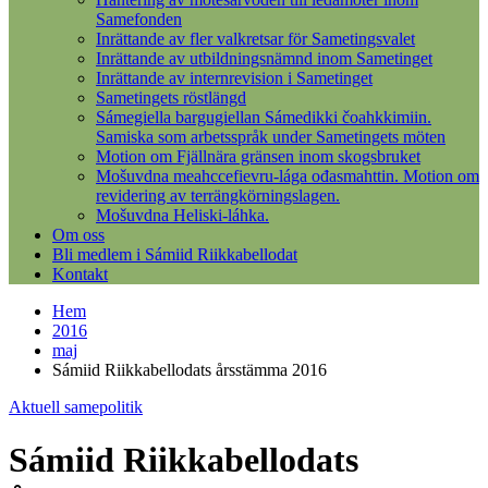
Samefonden
Inrättande av fler valkretsar för Sametingsvalet
Inrättande av utbildningsnämnd inom Sametinget
Inrättande av internrevision i Sametinget
Sametingets röstlängd
Sámegiella bargugiellan Sámedikki čoahkkimiin.
Samiska som arbetsspråk under Sametingets möten
Motion om Fjällnära gränsen inom skogsbruket
Mošuvdna meahccefievru-lága ođasmahttin. Motion om
revidering av terrängkörningslagen.
Mošuvdna Heliski-láhka.
Om oss
Bli medlem i Sámiid Riikkabellodat
Kontakt
Hem
2016
maj
Sámiid Riikkabellodats årsstämma 2016
Aktuell samepolitik
Sámiid Riikkabellodats