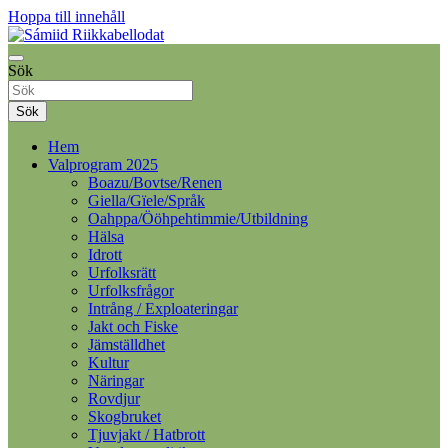
Hoppa till innehåll
Samelandspartiet
Sök
Sámiid Riikkabellodat
Sök
Hem
Valprogram 2025
Boazu/Bovtse/Renen
Giella/Gïele/Språk
Oahppa/Ööhpehtimmie/Utbildning
Hälsa
Idrott
Urfolksrätt
Urfolksfrågor
Intrång / Exploateringar
Jakt och Fiske
Jämställdhet
Kultur
Näringar
Rovdjur
Skogbruket
Tjuvjakt / Hatbrott