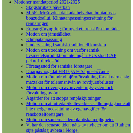
Motioner mandatperiod 2021-2025
Skogsbrukets påverkan
M 562 Mošuvdna dálkadatheivehan buhtadusas
boazudoallui. Klimatanpassningsersättning för
rennäringen
En vargföryngring för mycket i renskötselområdet
Motion om jämställdhet
Klimpatanpassning
Undervisning i samisk traditionell kunskap
Motion om utredning om varför samisk
livsmedelsproduktion inte ingår i EUs stöd CAP
pelare1 direktstöd
Företagsstöd för samiska företagare
Doarjjavuogádat HBTQAI+ Sápmelaččaide
Motion om förändrad björnförvaltning för att närma sig
maxtaket för toleransnivån av rovdjursförluster
Motion om översyn av inventeringssystem och
förvaltning av örn
Åtgärder för att stoppa renpåskjutningar
Motion om att utreda Skatteverkets ställningstagande att
inte medge nedsättning av egenavgifter för
renskötselföretagare
Motion om samernas demokratiska möjligheter
Vi har den senaste tiden nåtts av nyheter om att Ruthten
sijte påstås tjuvbeta i Norge.