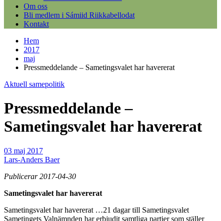
Om oss
Bli medlem i Sámiid Riikkabellodat
Kontakt
Hem
2017
maj
Pressmeddelande – Sametingsvalet har havererat
Aktuell samepolitik
Pressmeddelande –
Sametingsvalet har havererat
03 maj 2017
Lars-Anders Baer
Publicerar 2017-04-30
Sametingsvalet har havererat
Sametingsvalet har havererat …21 dagar till Sametingsvalet
Sametingets Valnämnden har erbjudit samtliga partier som ställer