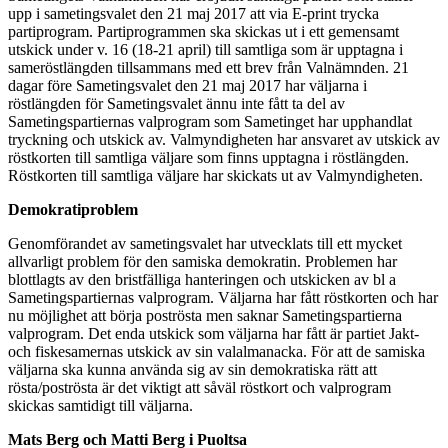
upp i sametingsvalet den 21 maj 2017 att via E-print trycka
partiprogram. Partiprogrammen ska skickas ut i ett gemensamt
utskick under v. 16 (18-21 april) till samtliga som är upptagna i
sameröstlängden tillsammans med ett brev från Valnämnden. 21
dagar före Sametingsvalet den 21 maj 2017 har väljarna i
röstlängden för Sametingsvalet ännu inte fått ta del av
Sametingspartiernas valprogram som Sametinget har upphandlat
tryckning och utskick av. Valmyndigheten har ansvaret av utskick av
röstkorten till samtliga väljare som finns upptagna i röstlängden.
Röstkorten till samtliga väljare har skickats ut av Valmyndigheten.
Demokratiproblem
Genomförandet av sametingsvalet har utvecklats till ett mycket
allvarligt problem för den samiska demokratin. Problemen har
blottlagts av den bristfälliga hanteringen och utskicken av bl a
Sametingspartiernas valprogram. Väljarna har fått röstkorten och har
nu möjlighet att börja poströsta men saknar Sametingspartierna
valprogram. Det enda utskick som väljarna har fått är partiet Jakt-
och fiskesamernas utskick av sin valalmanacka. För att de samiska
väljarna ska kunna använda sig av sin demokratiska rätt att
rösta/poströsta är det viktigt att såväl röstkort och valprogram
skickas samtidigt till väljarna.
Mats Berg och Matti Berg i Puoltsa