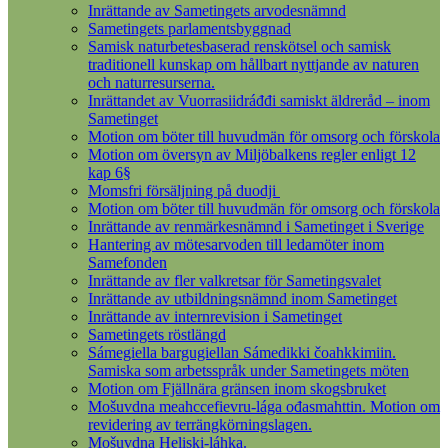
Inrättande av Sametingets arvodesnämnd
Sametingets parlamentsbyggnad
Samisk naturbetesbaserad renskötsel och samisk
traditionell kunskap om hållbart nyttjande av naturen
och naturresurserna.
Inrättandet av Vuorrasiidráđđi samiskt äldreråd – inom
Sametinget
Motion om böter till huvudmän för omsorg och förskola
Motion om översyn av Miljöbalkens regler enligt 12
kap 6§
Momsfri försäljning på duodji
Motion om böter till huvudmän för omsorg och förskola
Inrättande av renmärkesnämnd i Sametinget i Sverige
Hantering av mötesarvoden till ledamöter inom
Samefonden
Inrättande av fler valkretsar för Sametingsvalet
Inrättande av utbildningsnämnd inom Sametinget
Inrättande av internrevision i Sametinget
Sametingets röstlängd
Sámegiella bargugiellan Sámedikki čoahkkimiin.
Samiska som arbetsspråk under Sametingets möten
Motion om Fjällnära gränsen inom skogsbruket
Mošuvdna meahccefievru-lága ođasmahttin. Motion om
revidering av terrängkörningslagen.
Mošuvdna Heliski-láhka.