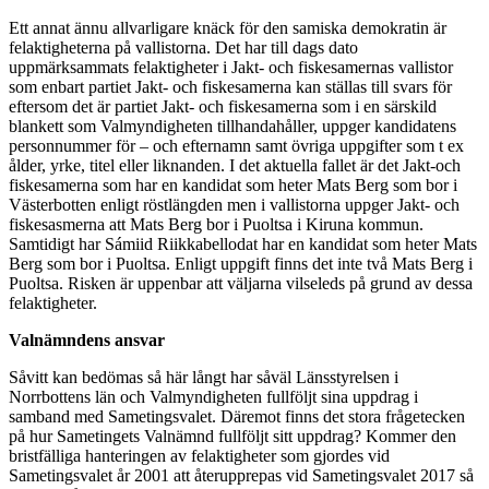
Ett annat ännu allvarligare knäck för den samiska demokratin är
felaktigheterna på vallistorna. Det har till dags dato
uppmärksammats felaktigheter i Jakt- och fiskesamernas vallistor
som enbart partiet Jakt- och fiskesamerna kan ställas till svars för
eftersom det är partiet Jakt- och fiskesamerna som i en särskild
blankett som Valmyndigheten tillhandahåller, uppger kandidatens
personnummer för – och efternamn samt övriga uppgifter som t ex
ålder, yrke, titel eller liknanden. I det aktuella fallet är det Jakt-och
fiskesamerna som har en kandidat som heter Mats Berg som bor i
Västerbotten enligt röstlängden men i vallistorna uppger Jakt- och
fiskesasmerna att Mats Berg bor i Puoltsa i Kiruna kommun.
Samtidigt har Sámiid Riikkabellodat har en kandidat som heter Mats
Berg som bor i Puoltsa. Enligt uppgift finns det inte två Mats Berg i
Puoltsa. Risken är uppenbar att väljarna vilseleds på grund av dessa
felaktigheter.
Valnämndens ansvar
Såvitt kan bedömas så här långt har såväl Länsstyrelsen i
Norrbottens län och Valmyndigheten fullföljt sina uppdrag i
samband med Sametingsvalet. Däremot finns det stora frågetecken
på hur Sametingets Valnämnd fullföljt sitt uppdrag? Kommer den
bristfälliga hanteringen av felaktigheter som gjordes vid
Sametingsvalet år 2001 att återupprepas vid Sametingsvalet 2017 så