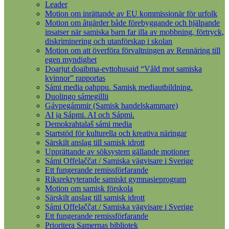
Leader
Motion om inrättande av EU kommissionär för urfolk
Motion om åtgärder både förebyggande och hjälpande
insatser när samiska barn far illa av mobbning, förtryck,
diskriminering och utanförskap i skolan
Motion om att överföra förvaltningen av Rennäring till
egen myndighet
Doarjut doaibma-evttohusaid “Våld mot samiska
kvinnor” rapportas
Sámi media oahppu. Samisk mediautbildning.
Duolingo sámegillii
Gávpegámmir (Samisk handelskammare)
AI ja Sápmi. AI och Sápmi.
Demokrahtalaš sámi media
Startstöd för kulturella och kreativa näringar
Särskilt anslag till samisk idrott
Upprättande av söksystem gällande motioner
Sámi Offelaččat / Samiska vägvisare i Sverige
Ett fungerande remissförfarande
Riksrekryterande samiskt gymnasieprogram
Motion om samisk förskola
Särskilt anslag till samisk idrott
Sámi Offelaččat / Samiska vägvisare i Sverige
Ett fungerande remissförfarande
Prioritera Samernas bibliotek