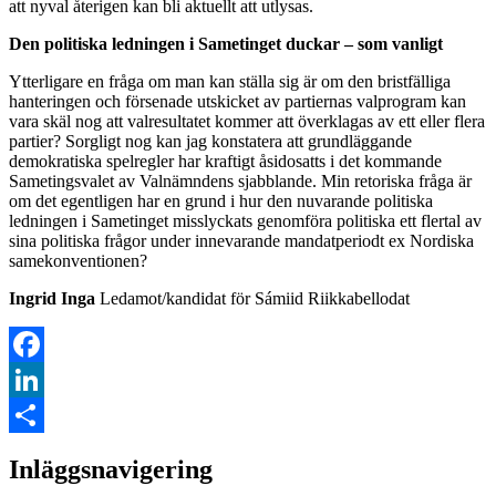
att nyval återigen kan bli aktuellt att utlysas.
Den politiska ledningen i Sametinget duckar – som vanligt
Ytterligare en fråga om man kan ställa sig är om den bristfälliga
hanteringen och försenade utskicket av partiernas valprogram kan
vara skäl nog att valresultatet kommer att överklagas av ett eller flera
partier? Sorgligt nog kan jag konstatera att grundläggande
demokratiska spelregler har kraftigt åsidosatts i det kommande
Sametingsvalet av Valnämndens sjabblande. Min retoriska fråga är
om det egentligen har en grund i hur den nuvarande politiska
ledningen i Sametinget misslyckats genomföra politiska ett flertal av
sina politiska frågor under innevarande mandatperiodt ex Nordiska
samekonventionen?
Ingrid Inga
Ledamot/kandidat för Sámiid Riikkabellodat
Facebook
LinkedIn
Dela
Inläggsnavigering