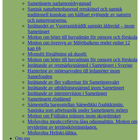
Sametingets parlamentsbyggnad
Samisk naturbetesbaserad renskötsel och samisk
traditionell kunskap om hållbart nyttjande av naturen
och naturresurserna.
Inrättandet av Vuorrasiidráđđi samiskt äldreråd – inom
Sametinget
Motion om böter till huvudmän för omsorg och förskola
Motion om översyn av Miljöbalkens regler enligt 12
kap 6§
Momsfri försäljning på duodji
Motion om böter till huvudmän för omsorg och förskola
Inrättande av renmärkesnämnd i Sametinget i Sverige
Hantering av mötesarvoden till ledamöter inom
Samefonden
Inrättande av fler valkretsar för Sametingsvalet
Inrättande av utbildningsnämnd inom Sametinget
Inrättande av internrevision i Sametinget
Sametingets röstlängd
Sámegiella bargugiellan Sámedikki čoahkkimiin.
Samiska som arbetsspråk under Sametingets möten
Motion om Fjällnära gränsen inom skogsbruket
Mošuvdna meahccefievru-lága ođasmahttin. Motion om
revidering av terrängkörningslagen.
Mošuvdna Heliski-láhka.
Om oss