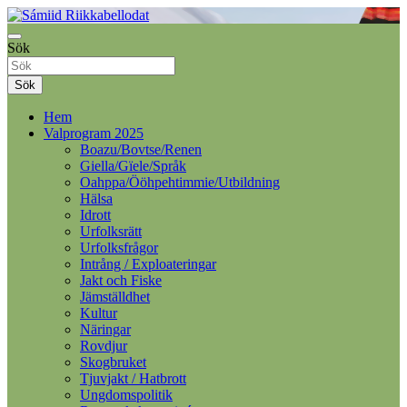
Samelandspartiet
Sök
Sámiid Riikkabellodat
Sök
Hem
Valprogram 2025
Boazu/Bovtse/Renen
Giella/Gïele/Språk
Oahppa/Ööhpehtimmie/Utbildning
Hälsa
Idrott
Urfolksrätt
Urfolksfrågor
Intrång / Exploateringar
Jakt och Fiske
Jämställdhet
Kultur
Näringar
Rovdjur
Skogbruket
Tjuvjakt / Hatbrott
Ungdomspolitik