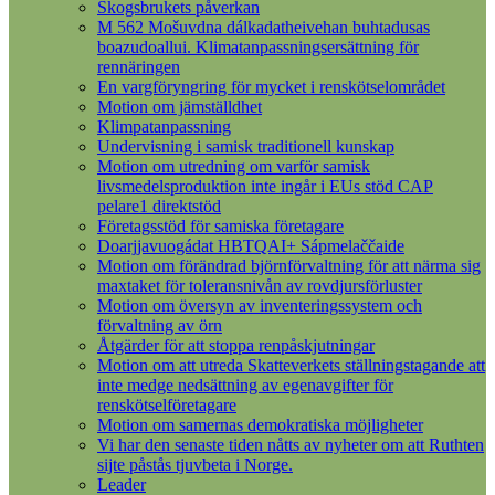
Skogsbrukets påverkan
M 562 Mošuvdna dálkadatheivehan buhtadusas
boazudoallui. Klimatanpassningsersättning för
rennäringen
En vargföryngring för mycket i renskötselområdet
Motion om jämställdhet
Klimpatanpassning
Undervisning i samisk traditionell kunskap
Motion om utredning om varför samisk
livsmedelsproduktion inte ingår i EUs stöd CAP
pelare1 direktstöd
Företagsstöd för samiska företagare
Doarjjavuogádat HBTQAI+ Sápmelaččaide
Motion om förändrad björnförvaltning för att närma sig
maxtaket för toleransnivån av rovdjursförluster
Motion om översyn av inventeringssystem och
förvaltning av örn
Åtgärder för att stoppa renpåskjutningar
Motion om att utreda Skatteverkets ställningstagande att
inte medge nedsättning av egenavgifter för
renskötselföretagare
Motion om samernas demokratiska möjligheter
Vi har den senaste tiden nåtts av nyheter om att Ruthten
sijte påstås tjuvbeta i Norge.
Leader