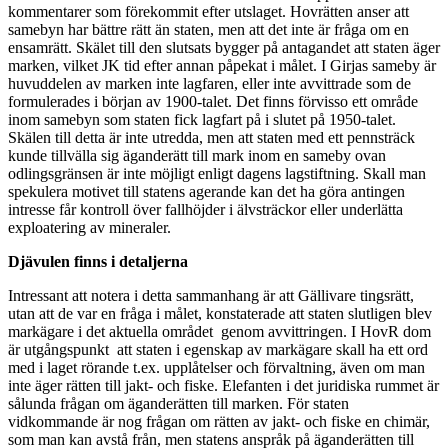
kommentarer som förekommit efter utslaget. Hovrätten anser att
samebyn har bättre rätt än staten, men att det inte är fråga om en
ensamrätt. Skälet till den slutsats bygger på antagandet att staten äger
marken, vilket JK tid efter annan påpekat i målet. I Girjas sameby är
huvuddelen av marken inte lagfaren, eller inte avvittrade som de
formulerades i början av 1900-talet. Det finns förvisso ett område
inom samebyn som staten fick lagfart på i slutet på 1950-talet.
Skälen till detta är inte utredda, men att staten med ett pennsträck
kunde tillvälla sig äganderätt till mark inom en sameby ovan
odlingsgränsen är inte möjligt enligt dagens lagstiftning. Skall man
spekulera motivet till statens agerande kan det ha göra antingen
intresse får kontroll över fallhöjder i älvsträckor eller underlätta
exploatering av mineraler.
Djävulen finns i detaljerna
Intressant att notera i detta sammanhang är att Gällivare tingsrätt,
utan att de var en fråga i målet, konstaterade att staten slutligen blev
markägare i det aktuella området genom avvittringen. I HovR dom
är utgångspunkt att staten i egenskap av markägare skall ha ett ord
med i laget rörande t.ex. upplåtelser och förvaltning, även om man
inte äger rätten till jakt- och fiske. Elefanten i det juridiska rummet är
sålunda frågan om äganderätten till marken. För staten
vidkommande är nog frågan om rätten av jakt- och fiske en chimär,
som man kan avstå från, men statens anspråk på äganderätten till