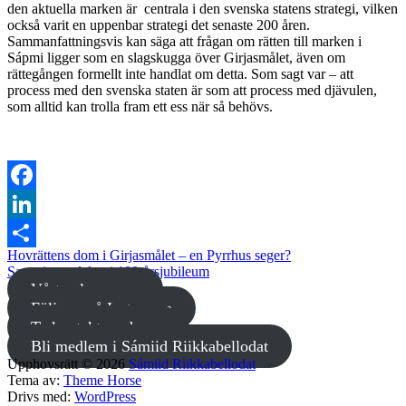
den aktuella marken är centrala i den svenska statens strategi, vilken
också varit en uppenbar strategi det senaste 200 åren.
Sammanfattningsvis kan säga att frågan om rätten till marken i
Sápmi ligger som en slagskugga över Girjasmålet, även om
rättegången formellt inte handlat om detta. Som sagt var – att
process med den svenska staten är som att process med djävulen,
som alltid kan trolla fram ett ess när så behövs.
Facebook
LinkedIn
Hovrättens dom i Girjasmålet – en Pyrrhus seger?
Dela
Sametinget deltar i 100-årsjubileum
Vårt valprogram
Följ oss på Instagram
Ta kontakt med oss
Bli medlem i Sámiid Riikkabellodat
Upphovsrätt © 2026
Sámiid Riikkabellodat
Tema av:
Theme Horse
Drivs med:
WordPress