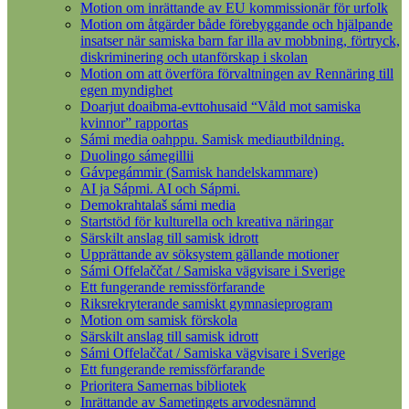
Motion om inrättande av EU kommissionär för urfolk
Motion om åtgärder både förebyggande och hjälpande
insatser när samiska barn far illa av mobbning, förtryck,
diskriminering och utanförskap i skolan
Motion om att överföra förvaltningen av Rennäring till
egen myndighet
Doarjut doaibma-evttohusaid “Våld mot samiska
kvinnor” rapportas
Sámi media oahppu. Samisk mediautbildning.
Duolingo sámegillii
Gávpegámmir (Samisk handelskammare)
AI ja Sápmi. AI och Sápmi.
Demokrahtalaš sámi media
Startstöd för kulturella och kreativa näringar
Särskilt anslag till samisk idrott
Upprättande av söksystem gällande motioner
Sámi Offelaččat / Samiska vägvisare i Sverige
Ett fungerande remissförfarande
Riksrekryterande samiskt gymnasieprogram
Motion om samisk förskola
Särskilt anslag till samisk idrott
Sámi Offelaččat / Samiska vägvisare i Sverige
Ett fungerande remissförfarande
Prioritera Samernas bibliotek
Inrättande av Sametingets arvodesnämnd