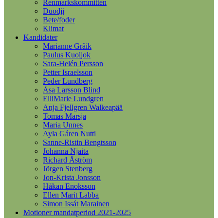
Renmarkskommittén
Duodji
Bete/foder
Klimat
Kandidater
Marianne Gråik
Paulus Kuoljok
Sara-Helén Persson
Petter Israelsson
Peder Lundberg
Åsa Larsson Blind
ElliMarie Lundgren
Anja Fjellgren Walkeapää
Tomas Marsja
Maria Unnes
Ayla Gáren Nutti
Sanne-Ristin Bengtsson
Johanna Njaita
Richard Åström
Jörgen Stenberg
Jon-Krista Jonsson
Håkan Enoksson
Ellen Marit Labba
Simon Issát Marainen
Motioner mandatperiod 2021-2025