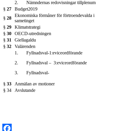
2. Nämndernas redovisningar tillplenum
§
27
Budget2019
Ekonomiska förmåner för förtroendevalda i
§
28
sametinget
§
29
Klimatstrategi
§
30
OECD-utredningen
§
31
Giellagaldu
§
32
Valärenden
1. Fyllnadsval-1:eviceordförande
2. Fyllnadsval – 3:eviceordförande
3. Fyllnadsval-
§
33
Anmälan av motioner
§ 34
Avslutande