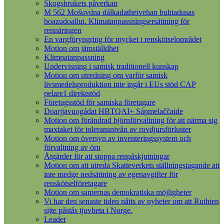
Skogsbrukets påverkan
M 562 Mošuvdna dálkadatheivehan buhtadusas
boazudoallui. Klimatanpassningsersättning för
rennäringen
En vargföryngring för mycket i renskötselområdet
Motion om jämställdhet
Klimpatanpassning
Undervisning i samisk traditionell kunskap
Motion om utredning om varför samisk
livsmedelsproduktion inte ingår i EUs stöd CAP
pelare1 direktstöd
Företagsstöd för samiska företagare
Doarjjavuogádat HBTQAI+ Sápmelaččaide
Motion om förändrad björnförvaltning för att närma sig
maxtaket för toleransnivån av rovdjursförluster
Motion om översyn av inventeringssystem och
förvaltning av örn
Åtgärder för att stoppa renpåskjutningar
Motion om att utreda Skatteverkets ställningstagande att
inte medge nedsättning av egenavgifter för
renskötselföretagare
Motion om samernas demokratiska möjligheter
Vi har den senaste tiden nåtts av nyheter om att Ruthten
sijte påstås tjuvbeta i Norge.
Leader