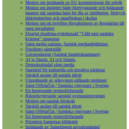
Motion om inrättande av EU kommissionär för urfolk
Motion om åtgärder både förebyggande och hjälpande
insatser när samiska barn far illa av mobbning, förtryck,
diskriminering och utanförskap i skolan
Motion om att överföra förvaltningen av Rennäring till
egen myndighet
Doarjut doaibma-evttohusaid “Våld mot samiska
kvinnor” rapportas
Sámi media oahppu. Samisk mediautbildning.
Duolingo sámegillii
Gávpegámmir (Samisk handelskammare)
AI ja Sápmi. AI och Sápmi.
Demokrahtalaš sámi media
Startstöd för kulturella och kreativa näringar
Särskilt anslag till samisk idrott
Upprättande av söksystem gällande motioner
Sámi Offelaččat / Samiska vägvisare i Sverige
Ett fungerande remissförfarande
Riksrekryterande samiskt gymnasieprogram
Motion om samisk förskola
Särskilt anslag till samisk idrott
Sámi Offelaččat / Samiska vägvisare i Sverige
Ett fungerande remissförfarande
Prioritera Samernas bibliotek
Inrättande av Sametingets arvodesnämnd