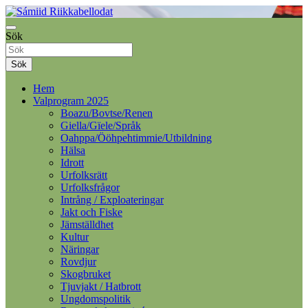
Samelandspartiet
Sök
Sámiid Riikkabellodat
Sök
Hem
Valprogram 2025
Boazu/Bovtse/Renen
Giella/Gïele/Språk
Oahppa/Ööhpehtimmie/Utbildning
Hälsa
Idrott
Urfolksrätt
Urfolksfrågor
Intrång / Exploateringar
Jakt och Fiske
Jämställdhet
Kultur
Näringar
Rovdjur
Skogbruket
Tjuvjakt / Hatbrott
Ungdomspolitik