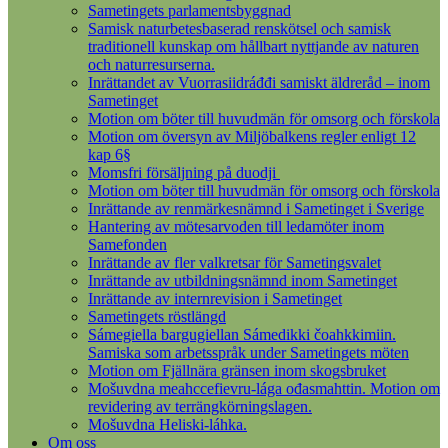
Sametingets parlamentsbyggnad
Samisk naturbetesbaserad renskötsel och samisk
traditionell kunskap om hållbart nyttjande av naturen
och naturresurserna.
Inrättandet av Vuorrasiidráđđi samiskt äldreråd – inom
Sametinget
Motion om böter till huvudmän för omsorg och förskola
Motion om översyn av Miljöbalkens regler enligt 12
kap 6§
Momsfri försäljning på duodji
Motion om böter till huvudmän för omsorg och förskola
Inrättande av renmärkesnämnd i Sametinget i Sverige
Hantering av mötesarvoden till ledamöter inom
Samefonden
Inrättande av fler valkretsar för Sametingsvalet
Inrättande av utbildningsnämnd inom Sametinget
Inrättande av internrevision i Sametinget
Sametingets röstlängd
Sámegiella bargugiellan Sámedikki čoahkkimiin.
Samiska som arbetsspråk under Sametingets möten
Motion om Fjällnära gränsen inom skogsbruket
Mošuvdna meahccefievru-lága ođasmahttin. Motion om
revidering av terrängkörningslagen.
Mošuvdna Heliski-láhka.
Om oss