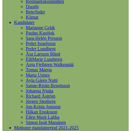
Renmarkskommittén
Duodji
Bete/foder
Klimat
Kandidater
Marianne Gråik
Paulus Kuoljok
Sara-Helén Persson
Petter Israelsson
Peder Lundberg
Åsa Larsson Blind
ElliMarie Lundgren
Anja Fjellgren Walkeapää
Tomas Marsja
Maria Unnes
Ayla Gáren Nutti
Sanne-Ristin Bengtsson
Johanna Njaita
Richard Åström
Jörgen Stenberg
Jon-Krista Jonsson
Håkan Enoksson
Ellen Marit Labba
Simon Issát Marainen
Motioner mandatperiod 2021-2025