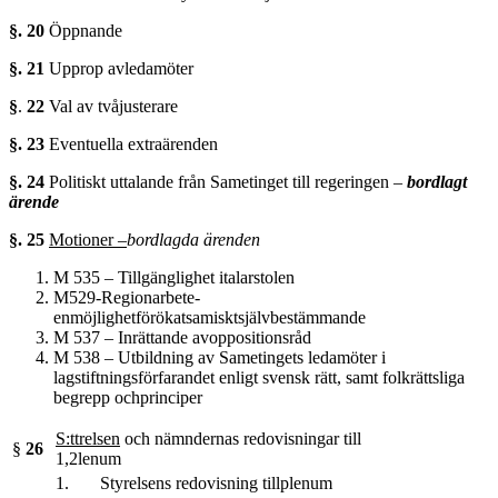
§.
20
Öppnande
§. 21
Upprop avledamöter
§
.
22
Val av tvåjusterare
§. 23
Eventuella extraärenden
§. 24
Politiskt uttalande från Sametinget till regeringen –
bordlagt
ärende
§. 25
Motioner –
bordlagda ärenden
M 535 – Tillgänglighet italarstolen
M529-Regionarbete-
enmöjlighetförökatsamisktsjälvbestämmande
M 537 – Inrättande avoppositionsråd
M 538 – Utbildning av Sametingets ledamöter i
lagstiftningsförfarandet enligt svensk rätt, samt folkrättsliga
begrepp ochprinciper
S:ttrelsen
och nämndernas redovisningar till
§
26
1,2lenum
1. Styrelsens redovisning tillplenum