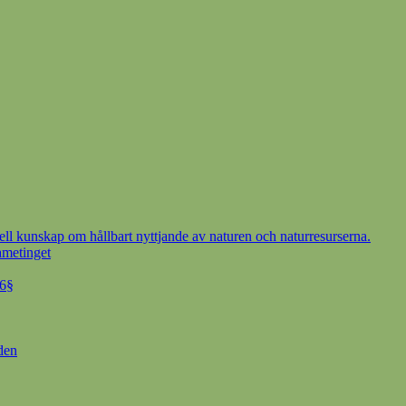
ell kunskap om hållbart nyttjande av naturen och naturresurserna.
ametinget
 6§
den