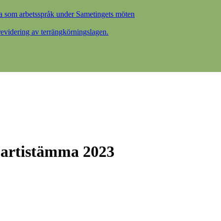
a som arbetsspråk under Sametingets möten
videring av terrängkörningslagen.
 partistämma 2023