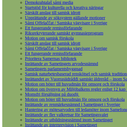
Demokrahtalaš sámi media
Startstöd för kulturella och kreativa näringar
Särskilt anslag till samisk idrott
Upprättande av söksystem gällande motioner
Sámi Offelaččat / Samiska vägvisare i Sverige
Ett fungerande remissförfarande
Riksrekryterande samiskt gymnasieprogram
Motion om samisk förskola
Särskilt anslag till samisk idrott
Sámi Offelaččat / Samiska vägvisare i Sverige
Ett fungerande remissförfarande
Prioritera Samernas bibliotek
Inrättande av Sametingets arvodesnämnd
Sametingets parlamentsbyggnad
Samisk naturbetesbaserad renskötsel och samisk tradition
Inrättandet av Vuorrasiidráđđi samiskt äldreråd – inom S
Motion om böter till huvudmän för omsorg och förskola
Motion om översyn av Miljöbalkens regler enligt 12 kap
Momsfri försäljning på duodji
Motion om böter till huvudmän för omsorg och förskola
Inrättande av renmärkesnämnd i Sametinget i Sverige
Hantering av mötesarvoden till ledamöter inom Samefon
Inrättande av fler valkretsar för Sametingsvalet
Inrättande av utbildningsnämnd inom Sametinget
Inrättande av internrevision i Sametinget