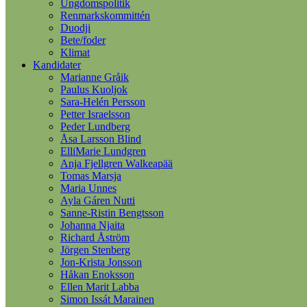
Ungdomspolitik
Renmarkskommittén
Duodji
Bete/foder
Klimat
Kandidater
Marianne Gråik
Paulus Kuoljok
Sara-Helén Persson
Petter Israelsson
Peder Lundberg
Åsa Larsson Blind
ElliMarie Lundgren
Anja Fjellgren Walkeapää
Tomas Marsja
Maria Unnes
Ayla Gáren Nutti
Sanne-Ristin Bengtsson
Johanna Njaita
Richard Åström
Jörgen Stenberg
Jon-Krista Jonsson
Håkan Enoksson
Ellen Marit Labba
Simon Issát Marainen