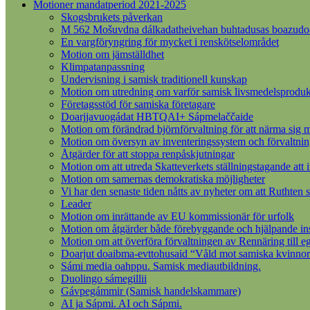
Motioner mandatperiod 2021-2025
Skogsbrukets påverkan
M 562 Mošuvdna dálkadatheivehan buhtadusas boazudoall
En vargföryngring för mycket i renskötselområdet
Motion om jämställdhet
Klimpatanpassning
Undervisning i samisk traditionell kunskap
Motion om utredning om varför samisk livsmedelsprodukt
Företagsstöd för samiska företagare
Doarjjavuogádat HBTQAI+ Sápmelaččaide
Motion om förändrad björnförvaltning för att närma sig m
Motion om översyn av inventeringssystem och förvaltnin
Åtgärder för att stoppa renpåskjutningar
Motion om att utreda Skatteverkets ställningstagande att 
Motion om samernas demokratiska möjligheter
Vi har den senaste tiden nåtts av nyheter om att Ruthten s
Leader
Motion om inrättande av EU kommissionär för urfolk
Motion om åtgärder både förebyggande och hjälpande insat
Motion om att överföra förvaltningen av Rennäring till 
Doarjut doaibma-evttohusaid “Våld mot samiska kvinnor
Sámi media oahppu. Samisk mediautbildning.
Duolingo sámegillii
Gávpegámmir (Samisk handelskammare)
AI ja Sápmi. AI och Sápmi.