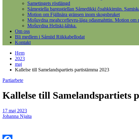
Sametingets röstlängd
Sámegiella bargugiellan Sámedikki čoahkkimiin. Samisk
Motion om Fjällnära gränsen inom skogsbruket
Mošuvdna meahccefievru-lága ođasmahttin. Motion om re
Mošuvdna Heliski-láhka.
Om oss
Bli medlem i Sámiid Riikkabellodat
Kontakt
Hem
2023
maj
Kallelse till Samelandspartiets partistämma 2023
Partiarbete
Kallelse till Samelandspartiets
17 maj 2023
Johanna Njaita