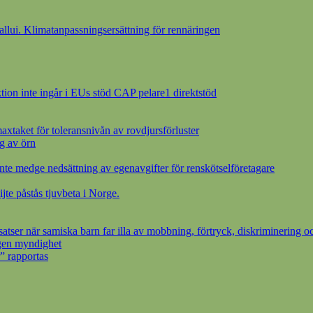
ui. Klimatanpassningsersättning för rennäringen
ion inte ingår i EUs stöd CAP pelare1 direktstöd
axtaket för toleransnivån av rovdjursförluster
g av örn
inte medge nedsättning av egenavgifter för renskötselföretagare
ijte påstås tjuvbeta i Norge.
ser när samiska barn far illa av mobbning, förtryck, diskriminering oc
egen myndighet
” rapportas