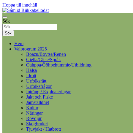
Hoppa till innehåll
Samelandspartiet
Sök
Sámiid Riikkabellodat
Sök
Hem
Valprogram 2025
Boazu/Bovtse/Renen
Giella/Gïele/Språk
Oahppa/Ööhpehtimmie/Utbildning
Hälsa
Idrott
Urfolksrätt
Urfolksfrågor
Intrång / Exploateringar
Jakt och Fiske
Jämställdhet
Kultur
Näringar
Rovdjur
Skogbruket
Tjuvjakt / Hatbrott