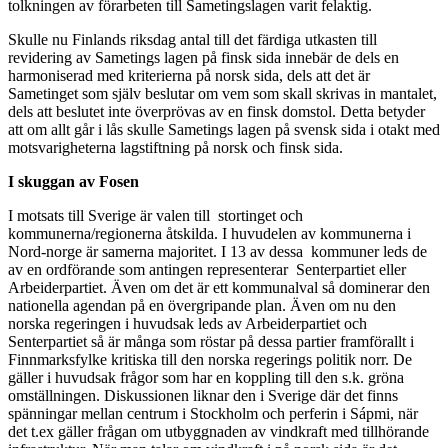
tolkningen av förarbeten till Sametingslagen varit felaktig.
Skulle nu Finlands riksdag antal till det färdiga utkasten till
revidering av Sametings lagen på finsk sida innebär de dels en
harmoniserad med kriterierna på norsk sida, dels att det är
Sametinget som själv beslutar om vem som skall skrivas in mantalet,
dels att beslutet inte överprövas av en finsk domstol. Detta betyder
att om allt går i lås skulle Sametings lagen på svensk sida i otakt med
motsvarigheterna lagstiftning på norsk och finsk sida.
I skuggan av Fosen
I motsats till Sverige är valen till stortinget och
kommunerna/regionerna åtskilda. I huvudelen av kommunerna i
Nord-norge är samerna majoritet. I 13 av dessa kommuner leds de
av en ordförande som antingen representerar Senterpartiet eller
Arbeiderpartiet. Även om det är ett kommunalval så dominerar den
nationella agendan på en övergripande plan. Även om nu den
norska regeringen i huvudsak leds av Arbeiderpartiet och
Senterpartiet så är många som röstar på dessa partier framförallt i
Finnmarksfylke kritiska till den norska regerings politik norr. De
gäller i huvudsak frågor som har en koppling till den s.k. gröna
omställningen. Diskussionen liknar den i Sverige där det finns
spänningar mellan centrum i Stockholm och perferin i Sápmi, när
det t.ex gäller frågan om utbyggnaden av vindkraft med tillhörande