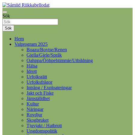
Samelandspartiet
Sök
Sámiid Riikkabellodat
Sök
Hem
Valprogram 2025
Boazu/Bovtse/Renen
Giella/Gïele/Språk
Oahppa/Ööhpehtimmie/Utbildning
Hälsa
Idrott
Urfolksrätt
Urfolksfrågor
Intrång / Exploateringar
Jakt och Fiske
Jämställdhet
Kultur
Näringar
Rovdjur
Skogbruket
Tjuvjakt / Hatbrott
Ungdomspolitik