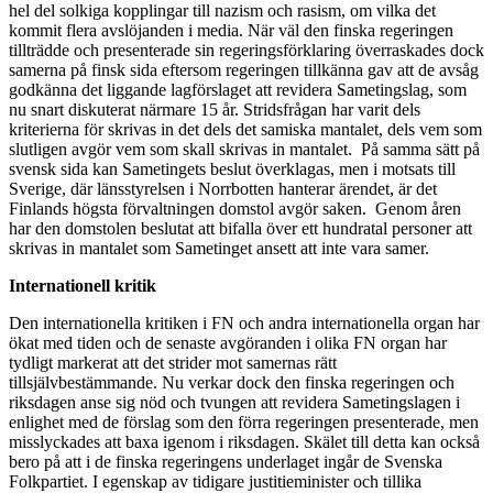
hel del solkiga kopplingar till nazism och rasism, om vilka det
kommit flera avslöjanden i media. När väl den finska regeringen
tillträdde och presenterade sin regeringsförklaring överraskades dock
samerna på finsk sida eftersom regeringen tillkänna gav att de avsåg
godkänna det liggande lagförslaget att revidera Sametingslag, som
nu snart diskuterat närmare 15 år. Stridsfrågan har varit dels
kriterierna för skrivas in det dels det samiska mantalet, dels vem som
slutligen avgör vem som skall skrivas in mantalet. På samma sätt på
svensk sida kan Sametingets beslut överklagas, men i motsats till
Sverige, där länsstyrelsen i Norrbotten hanterar ärendet, är det
Finlands högsta förvaltningen domstol avgör saken. Genom åren
har den domstolen beslutat att bifalla över ett hundratal personer att
skrivas in mantalet som Sametinget ansett att inte vara samer.
Internationell kritik
Den internationella kritiken i FN och andra internationella organ har
ökat med tiden och de senaste avgöranden i olika FN organ har
tydligt markerat att det strider mot samernas rätt
tillsjälvbestämmande. Nu verkar dock den finska regeringen och
riksdagen anse sig nöd och tvungen att revidera Sametingslagen i
enlighet med de förslag som den förra regeringen presenterade, men
misslyckades att baxa igenom i riksdagen. Skälet till detta kan också
bero på att i de finska regeringens underlaget ingår de Svenska
Folkpartiet. I egenskap av tidigare justitieminister och tillika