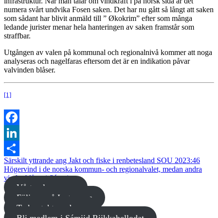
infrastruktur. När man talar om vindkraft i på norsk sida är det
numera svårt undvika Fosen saken. Det har nu gått så långt att saken
som sådant har blivit anmäld till ” Økokrim” efter som många
ledande jurister menar hela hanteringen av saken framstår som
straffbar.
Utgången av valen på kommunal och regionalnivå kommer att noga
analyseras och nagelfaras eftersom det är en indikation påvar
valvinden blåser.
[1]
Facebook
LinkedIn
Särskilt yttrande ang Jakt och fiske i renbetesland SOU 2023:46
Dela
Högervind i de norska kommun- och regionalvalet, medan andra
vindar blåser i Sápmi.
Vårt valprogram
Följ oss på Instagram
Ta kontakt med oss