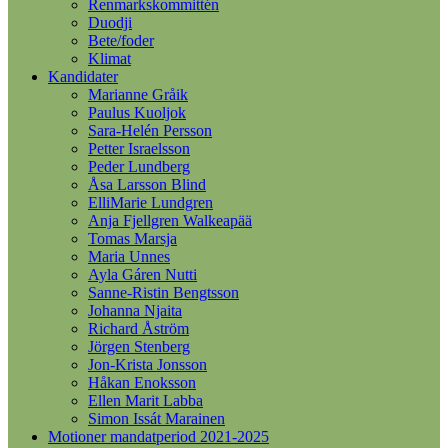
Renmarkskommittén
Duodji
Bete/foder
Klimat
Kandidater
Marianne Gråik
Paulus Kuoljok
Sara-Helén Persson
Petter Israelsson
Peder Lundberg
Åsa Larsson Blind
ElliMarie Lundgren
Anja Fjellgren Walkeapää
Tomas Marsja
Maria Unnes
Ayla Gáren Nutti
Sanne-Ristin Bengtsson
Johanna Njaita
Richard Åström
Jörgen Stenberg
Jon-Krista Jonsson
Håkan Enoksson
Ellen Marit Labba
Simon Issát Marainen
Motioner mandatperiod 2021-2025