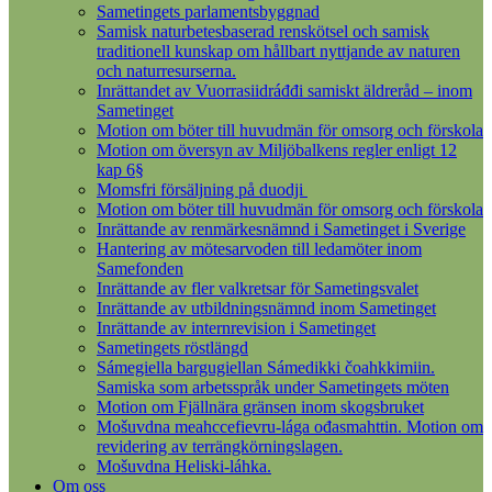
Sametingets parlamentsbyggnad
Samisk naturbetesbaserad renskötsel och samisk
traditionell kunskap om hållbart nyttjande av naturen
och naturresurserna.
Inrättandet av Vuorrasiidráđđi samiskt äldreråd – inom
Sametinget
Motion om böter till huvudmän för omsorg och förskola
Motion om översyn av Miljöbalkens regler enligt 12
kap 6§
Momsfri försäljning på duodji
Motion om böter till huvudmän för omsorg och förskola
Inrättande av renmärkesnämnd i Sametinget i Sverige
Hantering av mötesarvoden till ledamöter inom
Samefonden
Inrättande av fler valkretsar för Sametingsvalet
Inrättande av utbildningsnämnd inom Sametinget
Inrättande av internrevision i Sametinget
Sametingets röstlängd
Sámegiella bargugiellan Sámedikki čoahkkimiin.
Samiska som arbetsspråk under Sametingets möten
Motion om Fjällnära gränsen inom skogsbruket
Mošuvdna meahccefievru-lága ođasmahttin. Motion om
revidering av terrängkörningslagen.
Mošuvdna Heliski-láhka.
Om oss