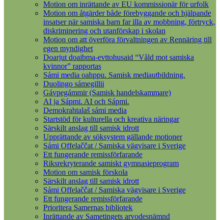
Motion om inrättande av EU kommissionär för urfolk
Motion om åtgärder både förebyggande och hjälpande
insatser när samiska barn far illa av mobbning, förtryck,
diskriminering och utanförskap i skolan
Motion om att överföra förvaltningen av Rennäring till
egen myndighet
Doarjut doaibma-evttohusaid “Våld mot samiska
kvinnor” rapportas
Sámi media oahppu. Samisk mediautbildning.
Duolingo sámegillii
Gávpegámmir (Samisk handelskammare)
AI ja Sápmi. AI och Sápmi.
Demokrahtalaš sámi media
Startstöd för kulturella och kreativa näringar
Särskilt anslag till samisk idrott
Upprättande av söksystem gällande motioner
Sámi Offelaččat / Samiska vägvisare i Sverige
Ett fungerande remissförfarande
Riksrekryterande samiskt gymnasieprogram
Motion om samisk förskola
Särskilt anslag till samisk idrott
Sámi Offelaččat / Samiska vägvisare i Sverige
Ett fungerande remissförfarande
Prioritera Samernas bibliotek
Inrättande av Sametingets arvodesnämnd