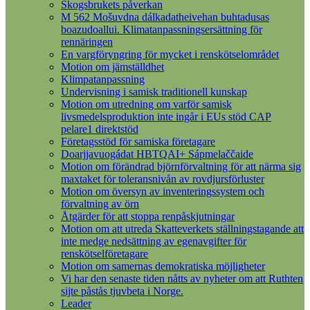
Skogsbrukets påverkan
M 562 Mošuvdna dálkadatheivehan buhtadusas
boazudoallui. Klimatanpassningsersättning för
rennäringen
En vargföryngring för mycket i renskötselområdet
Motion om jämställdhet
Klimpatanpassning
Undervisning i samisk traditionell kunskap
Motion om utredning om varför samisk
livsmedelsproduktion inte ingår i EUs stöd CAP
pelare1 direktstöd
Företagsstöd för samiska företagare
Doarjjavuogádat HBTQAI+ Sápmelaččaide
Motion om förändrad björnförvaltning för att närma sig
maxtaket för toleransnivån av rovdjursförluster
Motion om översyn av inventeringssystem och
förvaltning av örn
Åtgärder för att stoppa renpåskjutningar
Motion om att utreda Skatteverkets ställningstagande att
inte medge nedsättning av egenavgifter för
renskötselföretagare
Motion om samernas demokratiska möjligheter
Vi har den senaste tiden nåtts av nyheter om att Ruthten
sijte påstås tjuvbeta i Norge.
Leader