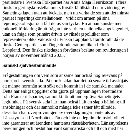
partiledare i Svenska Folkpartiet har Anna Maja Henriksson i flera
finska regeringskonstellationers försök få tillstånd en revidering av
Sametings lagen utan att lyckats, men nu verka de som att det minsta
partiet i regeringskonstellationen, vridit om armen på sina
regeringskollegor och fått deras samtycke. En annan kanske mer
rationell förklaring är att frågan inte varit en nationella angelägenhet,
utan en fråga som primärt drivits av riksdagspolitiker som
representerar olika valdistrikt i Finska Lappland, framförallt då de
finska Centerpartiet som länge dominerat politiken i Finska
Lappland. Den finska riksdagen förväntas besluta om revideringen i
början av november månad 2023.
Samiskt självbestämmande
Frågeställningen om vem som är same har också hög relevans på
norsk och svensk sida. På norsk sidan har det på senare tid avslöjats
att många norrmän som sökt och kommit in i de samiska mantalet.
Detta har enligt uppgifter ofta gjorts på uppmaningen företrädare
från Framskrittspartier, sannolikt för att undergräva Sametingets
legitimitet. På svensk sida har man också haft en slapp hållning till
ansökningar och där sannolikt många icke samer fått tillträde,
dessutom har överprövningen av överklagningar hanterats av
Länsstyrelsen i Norrbottens län och inte en legitim domstol, vilket
inte garanterar att ärendena hanterats rättssäkerheten. Länsstyrelsens
beredningen och beslut har varit summariska och till och med har