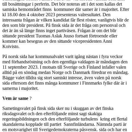
till bosättningar i perferin. Det bör noteras att i det som kallas det
samiska hemområdet finns kommuner där samer är i majoritet. Efter
kl 18.00 den 4 oktober 2023 presenteras valresultatet. Den
intressanta frågan är vilken kandidat får flest röster, vanligtvis blir de
den som blir president. På finsk sida är det fråga om personval och
det är än så länge finns inget partiväsen. Frågan är om det blir
sittande president Tuomas Aslak Juuso fortsatt förtroende eller
kommer kan besegras av den sittande vicepresidenten Anni
Koivisto.
På norsk sida har kommunalvalet varit igång nästan i fyra veckor
med förhandsröstning och den egentliga valdagen är måndagen den
11 september 2023. I motsats till Sverige och Finland infaller valen
alltid på en söndag medan Norge och Danmark föredrar en måndag.
Bägge valet tilldra sig stort samiskt intresse, även valen på norsk
sida eftersom det finns många kommuner i Finnmarks fylke där är i
samerna i majoritet.
Vem är same
?
Sametingsvalet på finsk sida sker nu i skuggan av det finska
riksdagsvalet och den efterföljande minst sagt skakiga
regeringsbildningen och den efterföljande turbulens kring ett flertal
skandalerna kopplade till partiet Sannfinländarna. Nämnda parti är
en motsvarighet till Sverigedemokraterna påsvensk. sida och har en