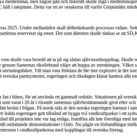
nya medlemmar, men någon jakt och fiskerätt skulle ingå i medlemskapet
håll i taktpinne. Detta var en av orsakerna till varför Girjasmålet inl
ras 2025. Under mellantiden skall delbetänkande processas vidare. Sett 
artierna reserverat sig emot. Det som däremot skulle tänkas se att SD,K
 vem skulle vara beredd att ta på sig sådan självmordsuppdrag. Skulle re
genom Samernas riksförbund väljer att hoppa av utredningen. Vilket sann
vt i utvisningsbåset. Vill man vara förklara de lite mer explosivt är det s
 det svenska partisystemet, regeringen och riksdagen klarar hantera alla m
 fan i båten, för att använda ett gammalt ordstäv. Situationen på svensk
kt som varat i 20 år i rörande samernas självbestämmande givit efter och
 fatt beslut i frågan. På norsk sida är den norska regeringen hamnat i 
i ledda regeringen gett tillstånd att bygga två vindkraftparker i ett sy
nd till projekten inte var lag enliga, framföra allt inte förenliga med in
t till omfattande demonstrationer i Oslo. Nu pågår en förhandlingar mel
intressen i vindkraftparkerna med kopplingar till svenska företag.