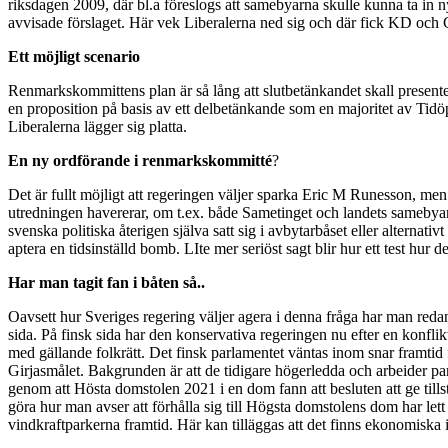
riksdagen 2009, där bl.a föreslogs att samebyarna skulle kunna ta in 
avvisade förslaget. Här vek Liberalerna ned sig och där fick KD och C 
Ett möjligt scenario
Renmarkskommittens plan är så lång att slutbetänkandet skall presente
en proposition på basis av ett delbetänkande som en majoritet av Tidöp
Liberalerna lägger sig platta.
En ny ordförande i renmarkskommitté
?
Det är fullt möjligt att regeringen väljer sparka Eric M Runesson, men
utredningen havererar, om t.ex. både Sametinget och landets samebyar 
svenska politiska återigen själva satt sig i avbytarbåset eller alternati
aptera en tidsinställd bomb. LIte mer seriöst sagt blir hur ett test hur
Har man tagit fan i båten så..
Oavsett hur Sveriges regering väljer agera i denna fråga har man redan
sida. På finsk sida har den konservativa regeringen nu efter en konfli
med gällande folkrätt. Det finsk parlamentet väntas inom snar framtid
Girjasmålet. Bakgrunden är att de tidigare högerledda och arbeider part
genom att Hösta domstolen 2021 i en dom fann att besluten att ge tillstå
göra hur man avser att förhålla sig till Högsta domstolens dom har let
vindkraftparkerna framtid. Här kan tilläggas att det finns ekonomiska 