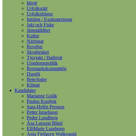
Idrott
Urfolksrätt
Urfolksfrågor
Intrång / Exploateringar
Jakt och Fiske
Jämställdhet
Kultur
Näringar
Rovdjur
Skogbruket
Tjuvjakt / Hatbrott
Ungdomspolitik
Renmarkskommittén
Duodji
Bete/foder
Klimat
Kandidater
Marianne Gråik
Paulus Kuoljok
Sara-Helén Persson
Petter Israelsson
Peder Lundberg
Åsa Larsson Blind
ElliMarie Lundgren
Anja Fjellgren Walkeapää