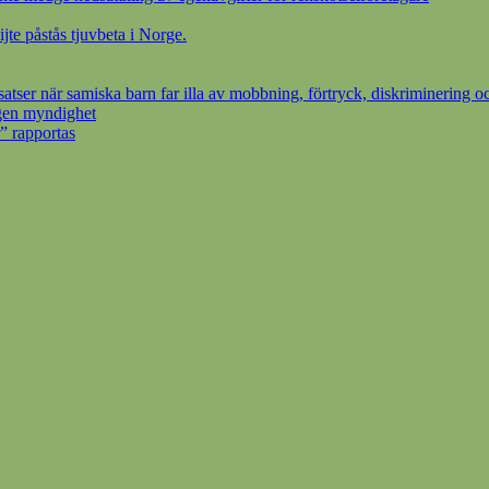
ijte påstås tjuvbeta i Norge.
ser när samiska barn far illa av mobbning, förtryck, diskriminering oc
egen myndighet
” rapportas