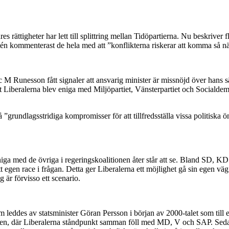
ttigheter har lett till splittring mellan Tidöpartierna. Nu beskriver fle
n kommenterast de hela med att ”konflikterna riskerar att komma så nä
unesson fått signaler att ansvarig minister är missnöjd över hans sätt a
tt Liberalerna blev eniga med Miljöpartiet, Vänsterpartiet och Sociald
grundlagsstridiga kompromisser för att tillfredsställa vissa politiska 
oeniga med de övriga i regeringskoalitionen åter står att se. Bland SD,
 ett egen race i frågan. Detta ger Liberalerna ett möjlighet gå sin ege
g är förvisso ett scenario.
om leddes av statsminister Göran Persson i början av 2000-talet som ti
n, där Liberalerna ståndpunkt samman föll med MD, V och SAP. Sedan t