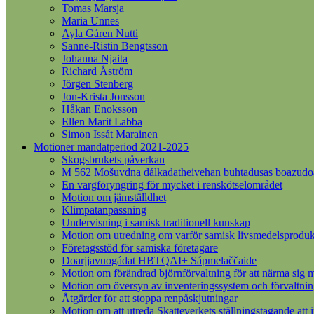
Tomas Marsja
Maria Unnes
Ayla Gáren Nutti
Sanne-Ristin Bengtsson
Johanna Njaita
Richard Åström
Jörgen Stenberg
Jon-Krista Jonsson
Håkan Enoksson
Ellen Marit Labba
Simon Issát Marainen
Motioner mandatperiod 2021-2025
Skogsbrukets påverkan
M 562 Mošuvdna dálkadatheivehan buhtadusas boazudoall
En vargföryngring för mycket i renskötselområdet
Motion om jämställdhet
Klimpatanpassning
Undervisning i samisk traditionell kunskap
Motion om utredning om varför samisk livsmedelsprodukt
Företagsstöd för samiska företagare
Doarjjavuogádat HBTQAI+ Sápmelaččaide
Motion om förändrad björnförvaltning för att närma sig m
Motion om översyn av inventeringssystem och förvaltnin
Åtgärder för att stoppa renpåskjutningar
Motion om att utreda Skatteverkets ställningstagande att 