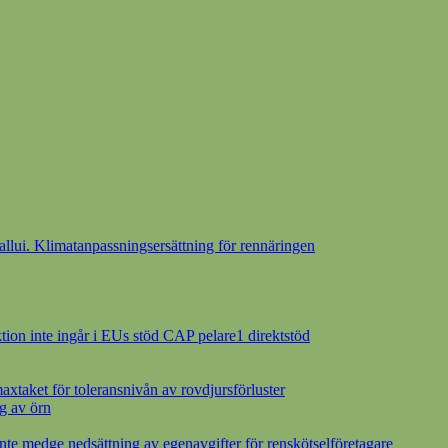
ui. Klimatanpassningsersättning för rennäringen
ion inte ingår i EUs stöd CAP pelare1 direktstöd
axtaket för toleransnivån av rovdjursförluster
g av örn
inte medge nedsättning av egenavgifter för renskötselföretagare