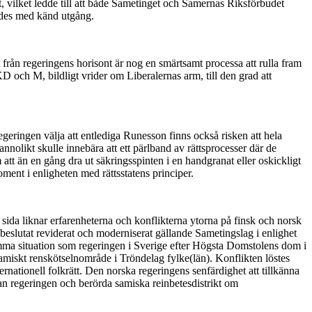
, vilket ledde till att både Sametinget och Samernas Riksförbudet
eddes med känd utgång.
från regeringens horisont är nog en smärtsamt processa att rulla fram
D och M, bildligt vrider om Liberalernas arm, till den grad att
geringen välja att entlediga Runesson finns också risken att hela
olikt skulle innebära att ett pärlband av rättsprocesser där de
om att än en gång dra ut säkringsspinten i en handgranat eller oskickligt
oment i enligheten med rättsstatens principer.
 sida liknar erfarenheterna och konflikterna ytorna på finsk och norsk
 beslutat reviderat och moderniserat gällande Sametingslag i enlighet
samma situation som regeringen i Sverige efter Högsta Domstolens dom i
dsamiskt renskötselnområde i Tröndelag fylke(län). Konflikten löstes
ternationell folkrätt. Den norska regeringens senfärdighet att tillkänna
lan regeringen och berörda samiska reinbetesdistrikt om