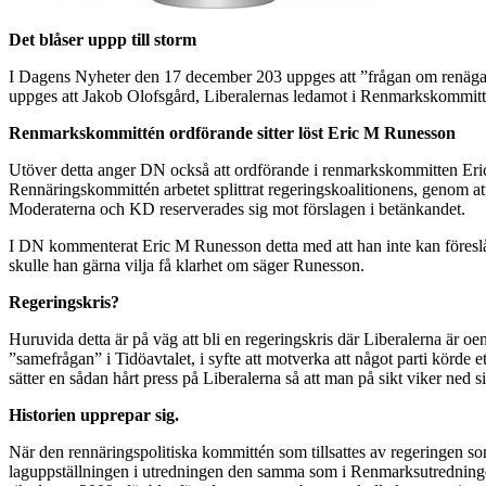
Det blåser uppp till storm
I Dagens Nyheter den 17 december 203 uppges att ”frågan om renägares rä
uppges att
Jakob Olofsgård, Liberalernas ledamot i Renmarkskommitté
Renmarkskommittén ordförande sitter löst Eric M Runesson
Utöver detta anger DN också att ordförande i renmarkskommitten Eric M R
Rennäringskommittén arbetet splittrat regeringskoalitionens, genom a
Moderaterna och KD reserverades sig mot förslagen i betänkandet.
I DN kommenterat Eric M Runesson detta med att han inte kan föreslå ”
skulle han gärna vilja få klarhet om säger Runesson.
Regeringskris?
Huruvida detta är på väg att bli en regeringskris där Liberalerna är 
”samefrågan” i Tidöavtalet, i syfte att motverka att något parti körde
sätter en sådan hårt press på Liberalerna så att man på sikt viker ned si
Historien upprepar sig.
När den rennäringspolitiska kommittén som tillsattes av regeringen s
laguppställningen i utredningen den samma som i Renmarksutredninge