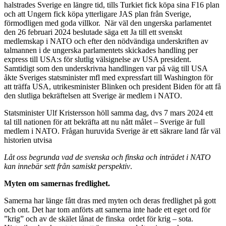
halstrades Sverige en längre tid, tills Turkiet fick köpa sina F16 plan
och att Ungern fick köpa ytterligare JAS plan från Sverige,
förmodligen med goda villkor. När väl den ungerska parlamentet
den 26 februari 2024 beslutade säga ett Ja till ett svenskt
medlemskap i NATO och efter den nödvändiga underskriften av
talmannen i de ungerska parlamentets skickades handling per
express till USA:s för slutlig välsignelse av USA president.
Samtidigt som den underskrivna handlingen var på väg till USA
åkte Sveriges statsminister mfl med expressfart till Washington för
att träffa USA, utrikesminister Blinken och president Biden för att få
den slutliga bekräftelsen att Sverige är medlem i NATO.
Statsminister Ulf Kristersson höll samma dag, dvs 7 mars 2024 ett
tal till nationen för att bekräfta att nu nått målet – Sverige är full
medlem i NATO. Frågan huruvida Sverige är ett säkrare land får väl
historien utvisa
Låt oss begrunda vad de svenska och finska och inträdet i NATO
kan innebär sett från samiskt perspektiv
.
Myten om samernas fredlighet.
Samerna har länge fått dras med myten och deras fredlighet på gott
och ont. Det har tom anförts att samerna inte hade ett eget ord för
”krig” och av de skälet lånat de finska ordet för krig – sota.