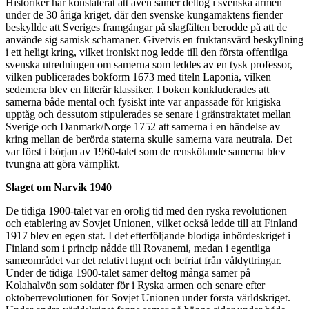
Historiker har konstaterat att även samer deltog i svenska armen
under de 30 åriga kriget, där den svenske kungamaktens fiender
beskyllde att Sveriges framgångar på slagfälten berodde på att de
använde sig samisk schamaner. Givetvis en fruktansvärd beskyllning
i ett heligt kring, vilket ironiskt nog ledde till den första offentliga
svenska utredningen om samerna som leddes av en tysk professor,
vilken publicerades bokform 1673 med titeln Laponia, vilken
sedemera blev en litterär klassiker. I boken konkluderades att
samerna både mental och fysiskt inte var anpassade för krigiska
upptåg och dessutom stipulerades se senare i gränstraktatet mellan
Sverige och Danmark/Norge 1752 att samerna i en händelse av
kring mellan de berörda staterna skulle samerna vara neutrala. Det
var först i början av 1960-talet som de renskötande samerna blev
tvungna att göra värnplikt.
Slaget om Narvik 1940
De tidiga 1900-talet var en orolig tid med den ryska revolutionen
och etablering av Sovjet Unionen, vilket också ledde till att Finland
1917 blev en egen stat. I det efterföljande blodiga inbördeskriget i
Finland som i princip nådde till Rovanemi, medan i egentliga
sameområdet var det relativt lugnt och befriat från våldyttringar.
Under de tidiga 1900-talet samer deltog många samer på
Kolahalvön som soldater för i Ryska armen och senare efter
oktoberrevolutionen för Sovjet Unionen under första världskriget.