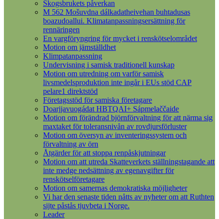
Skogsbrukets påverkan
M 562 Mošuvdna dálkadatheivehan buhtadusas
boazudoallui. Klimatanpassningsersättning för
rennäringen
En vargföryngring för mycket i renskötselområdet
Motion om jämställdhet
Klimpatanpassning
Undervisning i samisk traditionell kunskap
Motion om utredning om varför samisk
livsmedelsproduktion inte ingår i EUs stöd CAP
pelare1 direktstöd
Företagsstöd för samiska företagare
Doarjjavuogádat HBTQAI+ Sápmelaččaide
Motion om förändrad björnförvaltning för att närma sig
maxtaket för toleransnivån av rovdjursförluster
Motion om översyn av inventeringssystem och
förvaltning av örn
Åtgärder för att stoppa renpåskjutningar
Motion om att utreda Skatteverkets ställningstagande att
inte medge nedsättning av egenavgifter för
renskötselföretagare
Motion om samernas demokratiska möjligheter
Vi har den senaste tiden nåtts av nyheter om att Ruthten
sijte påstås tjuvbeta i Norge.
Leader