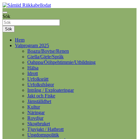
Samelandspartiet
Sök
Sámiid Riikkabellodat
Sök
Hem
Valprogram 2025
Boazu/Bovtse/Renen
Giella/Gïele/Språk
Oahppa/Ööhpehtimmie/Utbildning
Hälsa
Idrott
Urfolksrätt
Urfolksfrågor
Intrång / Exploateringar
Jakt och Fiske
Jämställdhet
Kultur
Näringar
Rovdjur
Skogbruket
Tjuvjakt / Hatbrott
Ungdomspolitik