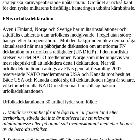
strategiska kärnvapenbärande ubåtar m.m. Området är också känt
för den ryska militärens bristfälliga hanteringen utbränt kärnbränsle.
FN:s urfolksdeklaration
Även i Finland, Norge och Sverige har militärinstallationer och
skjutfälts etablerats utan urfolkens medgivande, i regel utan större
hänsyn eller kompensation. Mot den bakgrunden blev denna fråga
aktualiserad när man påbörjande diskussion om att utforma FN
deklaration om urfolkens rättigheter (UNDRIP) . I den nordiska
kretsen var det NATO medlemmen Norge som inledningsvis var
mest skeptiskt till att inkludera detta i deklaration. När väl
urfolksdeklarationen antogs av FN:s generalförsamling 2007
reserverade NATO medlemmarna USA och Kanada mot beslutet.
Både USA och Kanada anslöt sig till deklarationen några år senare,
vilket innebär alla NATO medlemmar har ställ sig bakom
urfolksdeklarationen
Urfolksdeklarationen 30 artikel lyder som följer:
1. Militär verksamhet får inte äga rum i urfolken land eller
territorium, såvida det inte är motiverat av ett relevant
allmänintresse eller på annat sätt överenskommit med eller begärts
av de berörda urfolken.
2. Staterna skall genomföra effektiva samråd med de berörda