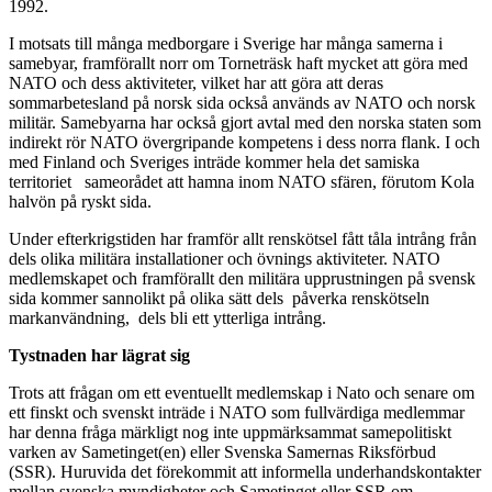
1992.
I motsats till många medborgare i Sverige har många samerna i
samebyar, framförallt norr om Torneträsk haft mycket att göra med
NATO och dess aktiviteter, vilket har att göra att deras
sommarbetesland på norsk sida också används av NATO och norsk
militär. Samebyarna har också gjort avtal med den norska staten som
indirekt rör NATO övergripande kompetens i dess norra flank. I och
med Finland och Sveriges inträde kommer hela det samiska
territoriet sameorådet att hamna inom NATO sfären, förutom Kola
halvön på ryskt sida.
Under efterkrigstiden har framför allt renskötsel fått tåla intrång från
dels olika militära installationer och övnings aktiviteter. NATO
medlemskapet och framförallt den militära upprustningen på svensk
sida kommer sannolikt på olika sätt dels påverka renskötseln
markanvändning, dels bli ett ytterliga intrång.
Tystnaden har lägrat sig
Trots att frågan om ett eventuellt medlemskap i Nato och senare om
ett finskt och svenskt inträde i NATO som fullvärdiga medlemmar
har denna fråga märkligt nog inte uppmärksammat samepolitiskt
varken av Sametinget(en) eller Svenska Samernas Riksförbud
(SSR). Huruvida det förekommit att informella underhandskontakter
mellan svenska myndigheter och Sametinget eller SSR om