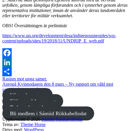
urfolken, genom lämpliga förfaranden och i synnerhet genom deras
representativa institutioner, innan de använder deras landområden
eller territorier för militär verksamhet.
OBS! Översättningen är preliminär
https://www.un.org/development/desa/indigenouspeoples/wp-
content/uploads/sites/19/2018/11/UNDRIP_E_web.pdf
Facebook
LinkedIn
Rasism mot unga samer.
Dela
Apropå Kvinnodagen den 8 mars – Ny rapport om våld mot
samiska kvinnor i Sverige
Vårt valprogram
Följ oss på Instagram
Ta kontakt med oss
Bli medlem i Sámiid Riikkabellodat
Upphovsrätt © 2026
Sámiid Riikkabellodat
Tema av:
Theme Horse
Drivs med:
WordPress