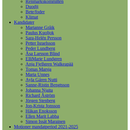
Renmarkskommittén
Duodji
Bete/foder
Klimat
Kandidater
Marianne Gråik
Paulus Kuoljok
Sara-Helén Persson
Petter Israelsson
Peder Lundberg
Åsa Larsson Blind
ElliMarie Lundgren
Anja Fjellgren Walkeapää
Tomas Marsja
Maria Unnes
Ayla Gáren Nutti
Sanne-Ristin Bengtsson
Johanna Njaita
Richard Åström
Jörgen Stenberg
Jon-Krista Jonsson
Håkan Enoksson
Ellen Marit Labba
Simon Issát Marainen
Motioner mandatperiod 2021-2025