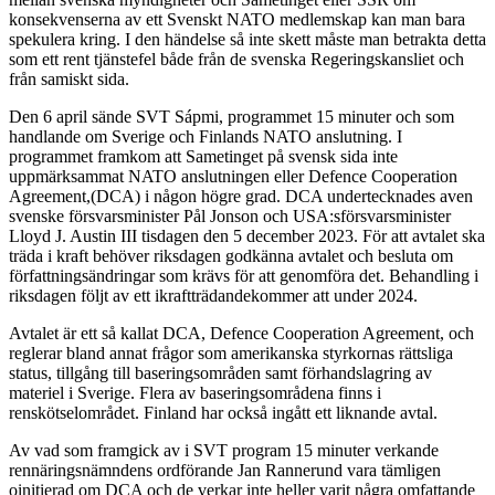
konsekvenserna av ett Svenskt NATO medlemskap kan man bara
spekulera kring. I den händelse så inte skett måste man betrakta detta
som ett rent tjänstefel både från de svenska Regeringskansliet och
från samiskt sida.
Den 6 april sände SVT Sápmi, programmet 15 minuter och som
handlande om Sverige och Finlands NATO anslutning. I
programmet framkom att Sametinget på svensk sida inte
uppmärksammat NATO anslutningen eller Defence Cooperation
Agreement,(DCA) i någon högre grad. DCA undertecknades aven
svenske försvarsminister Pål Jonson och USA:sförsvarsminister
Lloyd J. Austin III tisdagen den 5 december 2023. För att avtalet ska
träda i kraft behöver riksdagen godkänna avtalet och besluta om
författningsändringar som krävs för att genomföra det. Behandling i
riksdagen följt av ett ikraftträdandekommer att under 2024.
Avtalet är ett så kallat DCA, Defence Cooperation Agreement, och
reglerar bland annat frågor som amerikanska styrkornas rättsliga
status, tillgång till baseringsområden samt förhandslagring av
materiel i Sverige. Flera av baseringsområdena finns i
renskötselområdet. Finland har också ingått ett liknande avtal.
Av vad som framgick av i SVT program 15 minuter verkande
rennäringsnämndens ordförande Jan Rannerund vara tämligen
oinitierad om DCA och de verkar inte heller varit några omfattande