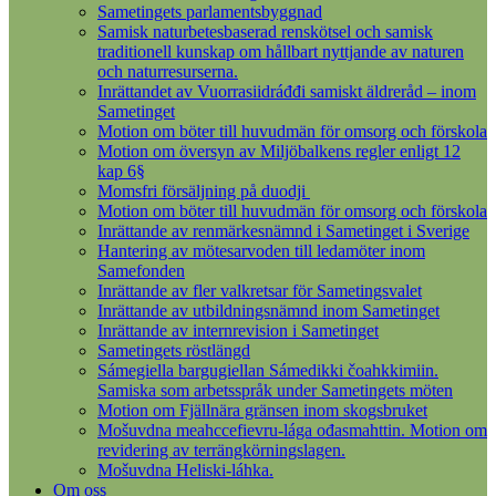
Sametingets parlamentsbyggnad
Samisk naturbetesbaserad renskötsel och samisk
traditionell kunskap om hållbart nyttjande av naturen
och naturresurserna.
Inrättandet av Vuorrasiidráđđi samiskt äldreråd – inom
Sametinget
Motion om böter till huvudmän för omsorg och förskola
Motion om översyn av Miljöbalkens regler enligt 12
kap 6§
Momsfri försäljning på duodji
Motion om böter till huvudmän för omsorg och förskola
Inrättande av renmärkesnämnd i Sametinget i Sverige
Hantering av mötesarvoden till ledamöter inom
Samefonden
Inrättande av fler valkretsar för Sametingsvalet
Inrättande av utbildningsnämnd inom Sametinget
Inrättande av internrevision i Sametinget
Sametingets röstlängd
Sámegiella bargugiellan Sámedikki čoahkkimiin.
Samiska som arbetsspråk under Sametingets möten
Motion om Fjällnära gränsen inom skogsbruket
Mošuvdna meahccefievru-lága ođasmahttin. Motion om
revidering av terrängkörningslagen.
Mošuvdna Heliski-láhka.
Om oss