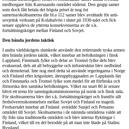
medborgare från Karesuando området söderut. Den grupp samer
som dock fått betala det högsta priset är nog öst
samerna/skoltsamerna där bl.a 112 samer blev avrättade för anti-
sovjetisk verksam på Kolahalvön i slutet på 1930-talet och fick
senare uppleva de yttersta konsekvenserna av de s.k.
fortsättningskriget mellan Finland och Sovjet.
Den bända jordens taktisk
I andra världskrigets slutskede använde den retirerande tyska armen
den brända jordens taktik, vilket innebar att befolkningen i finsk
Lappland, Finnmark fylke och delar av Tromsö fylke dels blev
evakuerad, dels att all bebyggelse och infrastruktur blev nedbränd
och demolerad. Inte nog med detta så använde regeringarna i Norge
och Finland efter krigsslutet, återuppbyggnaden av Lapplands län
och Finnmarks och Tromsö fylke som medel för att förfinska och
förnorska den samiska befolkningen. Vilket nu snart 80 år senare
blivit ett tema för sanningskommissionerna på norsk och finsk sida.
För skoltssamerna blev det s.k. fortsättningskriget och framför allt
fredsöverenskommelsen mellan Sovjet och Finland en tragedi.
Fredsavtalet innebar att Finland avträdde Sunjel och Petsamo
området till Sovjet. Skoltsamerna i de nämnda områdena valde att
fly från sina traditionella områden och blev interna flyktingar i
Finland, vilket till en del berodde på att man inte litade på Stalins
Ryssland.