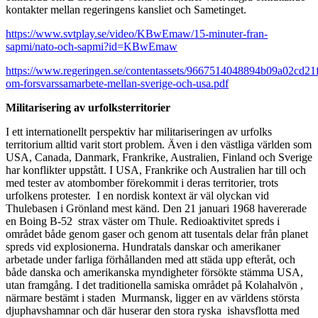
kontakter mellan regeringens kansliet och Sametinget.
https://www.svtplay.se/video/KBwEmaw/15-minuter-fran-
sapmi/nato-och-sapmi?id=KBwEmaw
https://www.regeringen.se/contentassets/9667514048894b09a02cd21f
om-forsvarssamarbete-mellan-sverige-och-usa.pdf
Militarisering av urfolksterritorier
I ett internationellt perspektiv har militariseringen av urfolks
territorium alltid varit stort problem. Även i den västliga världen som
USA, Canada, Danmark, Frankrike, Australien, Finland och Sverige
har konflikter uppstått. I USA, Frankrike och Australien har till och
med tester av atombomber förekommit i deras territorier, trots
urfolkens protester. I en nordisk kontext är väl olyckan vid
Thulebasen i Grönland mest känd. Den 21 januari 1968 havererade
en Boing B-52 strax väster om Thule. Redioaktivitet spreds i
området både genom gaser och genom att tusentals delar från planet
spreds vid explosionerna. Hundratals danskar och amerikaner
arbetade under farliga förhållanden med att städa upp efteråt, och
både danska och amerikanska myndigheter försökte stämma USA,
utan framgång. I det traditionella samiska området på Kolahalvön ,
närmare bestämt i staden Murmansk, ligger en av världens största
djuphavshamnar och där huserar den stora ryska ishavsflotta med