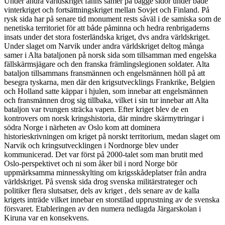
Under andra världskriget fanns samer på bägge sidor under både
vinterkriget och fortsättningskriget mellan Sovjet och Finland. På
rysk sida har på senare tid monument rests såväl i de samiska som de
nenetiska territoriet för att både påminna och hedra renbrigaderns
insats under det stora fosterländska kriget, dvs andra världskriget.
Under slaget om Narvik under andra världskriget deltog många
samer i Alta bataljonen på norsk sida som tillsamman med engelska
fällskärmsjägare och den franska främlingslegionen soldater. Alta
bataljon tillsammans fransmännen och engelsmännen höll på att
besegra tyskarna, men där den krigsutvecklings Frankrike, Belgien
och Holland satte käppar i hjulen, som innebar att engelsmännen
och fransmännen drog sig tillbaka, vilket i sin tur innebar att Alta
bataljon var tvungen sträcka vapen. Efter kriget blev de en
kontrovers om norsk kringshistoria, där mindre skärmyttringar i
södra Norge i närheten av Oslo kom att dominera
historieskrivningen om kriget på norskt territorium, medan slaget om
Narvik och kringsutvecklingen i Nordnorge blev under
kommunicerad. Det var först på 2000-talet som man brutit med
Oslo-perspektivet och ni som åker bil i nord Norge bör
uppmärksamma minnesskylting om krigsskådeplatser från andra
världskriget. På svensk sida drog svenska militärstrateger och
politiker flera slutsatser, dels av kriget , dels senare av de kalla
krigets inträde vilket innebar en storstilad upprustning av de svenska
försvaret. Etableringen av den numera nedlagda Järgarskolan i
Kiruna var en konsekvens.