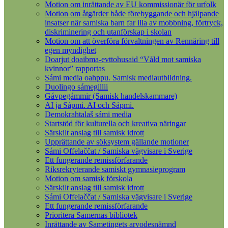
Motion om inrättande av EU kommissionär för urfolk
Motion om åtgärder både förebyggande och hjälpande
insatser när samiska barn far illa av mobbning, förtryck,
diskriminering och utanförskap i skolan
Motion om att överföra förvaltningen av Rennäring till
egen myndighet
Doarjut doaibma-evttohusaid “Våld mot samiska
kvinnor” rapportas
Sámi media oahppu. Samisk mediautbildning.
Duolingo sámegillii
Gávpegámmir (Samisk handelskammare)
AI ja Sápmi. AI och Sápmi.
Demokrahtalaš sámi media
Startstöd för kulturella och kreativa näringar
Särskilt anslag till samisk idrott
Upprättande av söksystem gällande motioner
Sámi Offelaččat / Samiska vägvisare i Sverige
Ett fungerande remissförfarande
Riksrekryterande samiskt gymnasieprogram
Motion om samisk förskola
Särskilt anslag till samisk idrott
Sámi Offelaččat / Samiska vägvisare i Sverige
Ett fungerande remissförfarande
Prioritera Samernas bibliotek
Inrättande av Sametingets arvodesnämnd