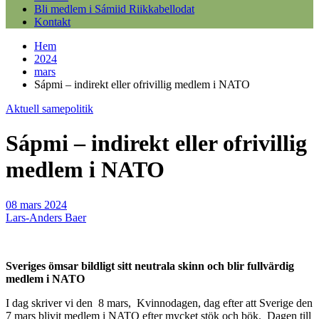
Bli medlem i Sámiid Riikkabellodat
Kontakt
Hem
2024
mars
Sápmi – indirekt eller ofrivillig medlem i NATO
Aktuell samepolitik
Sápmi – indirekt eller ofrivillig
medlem i NATO
08 mars 2024
Lars-Anders Baer
Sveriges ömsar bildligt sitt neutrala skinn och blir fullvärdig
medlem i NATO
I dag skriver vi den 8 mars, Kvinnodagen, dag efter att Sverige den
7 mars blivit medlem i NATO efter mycket stök och bök. Dagen till