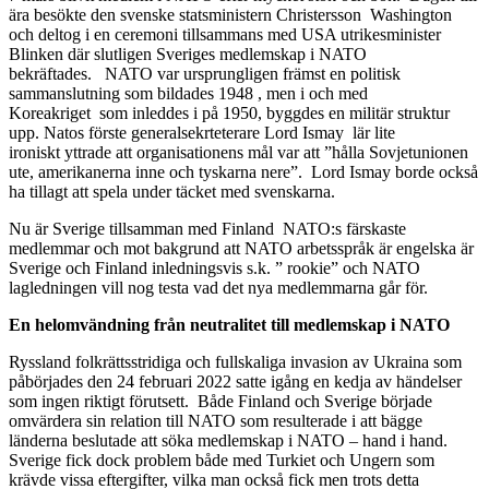
ära besökte den svenske statsministern Christersson Washington
och deltog i en ceremoni tillsammans med USA utrikesminister
Blinken där slutligen Sveriges medlemskap i NATO
bekräftades. NATO var ursprungligen främst en politisk
sammanslutning som bildades 1948 , men i och med
Koreakriget som inleddes i på 1950, byggdes en militär struktur
upp. Natos förste generalsekrteterare Lord Ismay lär lite
ironiskt yttrade att organisationens mål var att ”hålla Sovjetunionen
ute, amerikanerna inne och tyskarna nere”. Lord Ismay borde också
ha tillagt att spela under täcket med svenskarna.
Nu är Sverige tillsamman med Finland NATO:s färskaste
medlemmar och mot bakgrund att NATO arbetsspråk är engelska är
Sverige och Finland inledningsvis s.k. ” rookie” och NATO
lagledningen vill nog testa vad det nya medlemmarna går för.
En helomvändning från neutralitet till medlemskap i NATO
Ryssland folkrättsstridiga och fullskaliga invasion av Ukraina som
påbörjades den 24 februari 2022 satte igång en kedja av händelser
som ingen riktigt förutsett. Både Finland och Sverige började
omvärdera sin relation till NATO som resulterade i att bägge
länderna beslutade att söka medlemskap i NATO – hand i hand.
Sverige fick dock problem både med Turkiet och Ungern som
krävde vissa eftergifter, vilka man också fick men trots detta