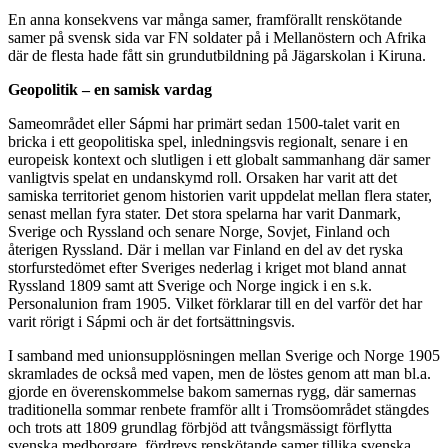
En anna konsekvens var många samer, framförallt renskötande
samer på svensk sida var FN soldater på i Mellanöstern och Afrika
där de flesta hade fått sin grundutbildning på Jägarskolan i Kiruna.
Geopolitik – en samisk vardag
Sameområdet eller Sápmi har primärt sedan 1500-talet varit en
bricka i ett geopolitiska spel, inledningsvis regionalt, senare i en
europeisk kontext och slutligen i ett globalt sammanhang där samer
vanligtvis spelat en undanskymd roll. Orsaken har varit att det
samiska territoriet genom historien varit uppdelat mellan flera stater,
senast mellan fyra stater. Det stora spelarna har varit Danmark,
Sverige och Ryssland och senare Norge, Sovjet, Finland och
återigen Ryssland. Där i mellan var Finland en del av det ryska
storfurstedömet efter Sveriges nederlag i kriget mot bland annat
Ryssland 1809 samt att Sverige och Norge ingick i en s.k.
Personalunion fram 1905. Vilket förklarar till en del varför det har
varit rörigt i Sápmi och är det fortsättningsvis.
I samband med unionsupplösningen mellan Sverige och Norge 1905
skramlades de också med vapen, men de löstes genom att man bl.a.
gjorde en överenskommelse bakom samernas rygg, där samernas
traditionella sommar renbete framför allt i Tromsöområdet stängdes
och trots att 1809 grundlag förbjöd att tvångsmässigt förflytta
svenska medborgare, fördrevs renskötande samer tillika svenska