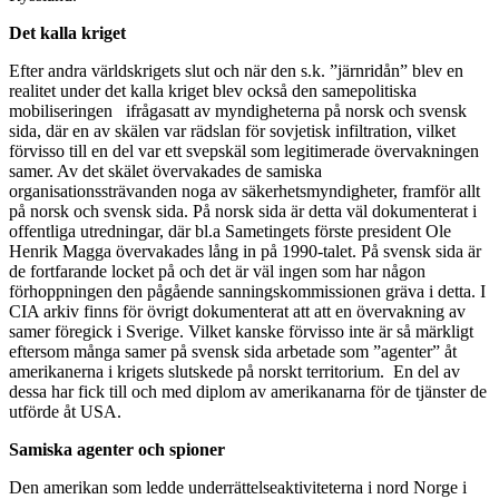
Det kalla kriget
Efter andra världskrigets slut och när den s.k. ”järnridån” blev en
realitet under det kalla kriget blev också den samepolitiska
mobiliseringen ifrågasatt av myndigheterna på norsk och svensk
sida, där en av skälen var rädslan för sovjetisk infiltration, vilket
förvisso till en del var ett svepskäl som legitimerade övervakningen
samer. Av det skälet övervakades de samiska
organisationssträvanden noga av säkerhetsmyndigheter, framför allt
på norsk och svensk sida. På norsk sida är detta väl dokumenterat i
offentliga utredningar, där bl.a Sametingets förste president Ole
Henrik Magga övervakades lång in på 1990-talet. På svensk sida är
de fortfarande locket på och det är väl ingen som har någon
förhoppningen den pågående sanningskommissionen gräva i detta. I
CIA arkiv finns för övrigt dokumenterat att att en övervakning av
samer föregick i Sverige. Vilket kanske förvisso inte är så märkligt
eftersom många samer på svensk sida arbetade som ”agenter” åt
amerikanerna i krigets slutskede på norskt territorium. En del av
dessa har fick till och med diplom av amerikanarna för de tjänster de
utförde åt USA.
Samiska agenter och spioner
Den amerikan som ledde underrättelseaktiviteterna i nord Norge i