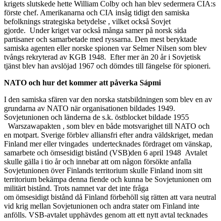
krigets slutskede hette William Colby och han blev sedermera CIA:s
förste chef. Amerikanarna och CIA insåg tidigt den samiska
befolknings strategiska betydelse , vilket också Sovjet
gjorde. Under kriget var också många samer på norsk sida
partisaner och samarbetade med ryssarna. Den mest beryktade
samiska agenten eller norske spionen var Selmer Nilsen som blev
tvångs rekryterad av KGB 1948. Efter mer än 20 år i Sovjetisk
tjänst blev han avslöjad 1967 och dömdes till fängelse för spioneri.
NATO och hur det kommer att påverka Sápmi
I den samiska sfären var den norska statsbildningen som blev en av
grundarna av NATO när organisationen bildades 1949.
Sovjetunionen och länderna de s.k. östblocket bildade 1955
Warszawapakten , som blev en både motsvarighet till NATO och
en motpart. Sverige förblev alliansfri efter andra väldskriget, medan
Finland mer eller tvingades undertecknades fördraget om vänskap,
samarbete och ömsesidigt bistånd (VSB)den 6 april 1948 Avtalet
skulle gälla i tio år och innebar att om någon försökte anfalla
Sovjetunionen över Finlands territorium skulle Finland inom sitt
territorium bekämpa denna fiende och kunna be Sovjetunionen om
militärt bistånd. Trots namnet var det inte fråga
om ömsesidigt bistånd då Finland förbehöll sig rätten att vara neutral
vid krig mellan Sovjetunionen och andra stater om Finland inte
anfölls. VSB-avtalet upphävdes genom att ett nytt avtal tecknades