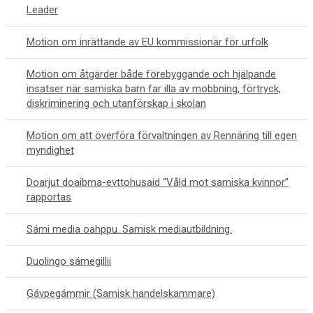
Leader
Motion om inrättande av EU kommissionär för urfolk
Motion om åtgärder både förebyggande och hjälpande
insatser när samiska barn far illa av mobbning, förtryck,
diskriminering och utanförskap i skolan
Motion om att överföra förvaltningen av Rennäring till egen
myndighet
Doarjut doaibma-evttohusaid “Våld mot samiska kvinnor”
rapportas
Sámi media oahppu. Samisk mediautbildning.
Duolingo sámegillii
Gávpegámmir (Samisk handelskammare)