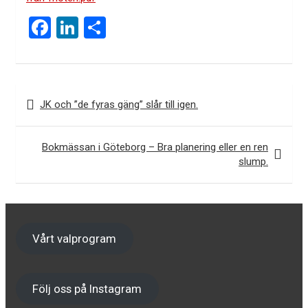
F
Li
D
a
n
el
ce
ke
a
b
dI
JK och ”de fyras gäng” slår till igen.
I
o
n
n
o
Bokmässan i Göteborg – Bra planering eller en ren
l
k
slump.
ä
g
g
s
Vårt valprogram
n
a
Följ oss på Instagram
v