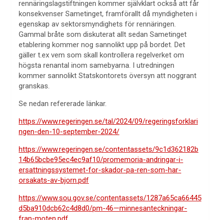
rennäringslagstiftningen kommer självklart också att får
konsekvenser Sametinget, framförallt då myndigheten i
egenskap av sektorsmyndighets för rennäringen.
Gammal bråte som diskuterat allt sedan Sametinget
etablering kommer nog sannolikt upp på bordet. Det
gäller t.ex vem som skall kontrollera regelverket om
högsta renantal inom samebyarna. I utredningen
kommer sannolikt Statskontorets översyn att noggrant
granskas.
Se nedan refererade länkar.
https://www.regeringen.se/tal/2024/09/regeringsforklari
ngen-den-10-september-2024/
https://www.regeringen.se/contentassets/9c1d362182b
14b65bcbe95ec4ec9af10/promemoria-andringar-i-
ersattningssystemet-for-skador-pa-ren-som-har-
orsakats-av-bjorn.pdf
https://www.sou.gov.se/contentassets/1287a65ca66445
d5ba910dcb62c4d8d0/pm-46—minnesanteckningar-
fran-moten.pdf