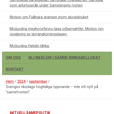
Sámegiella bargugiellan Sámedikki čoahkkimiin. Samiska
som arbetsspråk under Sametingets möten
Motion om Fjällnära gränsen inom skogsbruket
Mošuvdna meahccefievru-lága ođasmahttin. Motion om
revidering av terrängkörningslagen.
Mošuvdna Heliski-láhka.
OM OSS
BLI MEDLEM I SÁMIID RIIKKABELLODAT
KONTAKT
Hem
2024
september
Sveriges riksdags högtidliga öppnande – inte ett nytt på
”samefronten”.
AKTUELL SAMEPOLITIK