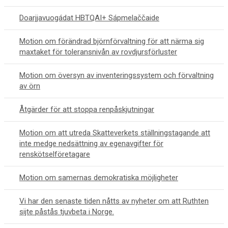
Doarjjavuogádat HBTQAI+ Sápmelaččaide
Motion om förändrad björnförvaltning för att närma sig
maxtaket för toleransnivån av rovdjursförluster
Motion om översyn av inventeringssystem och förvaltning
av örn
Åtgärder för att stoppa renpåskjutningar
Motion om att utreda Skatteverkets ställningstagande att
inte medge nedsättning av egenavgifter för
renskötselföretagare
Motion om samernas demokratiska möjligheter
Vi har den senaste tiden nåtts av nyheter om att Ruthten
sijte påstås tjuvbeta i Norge.