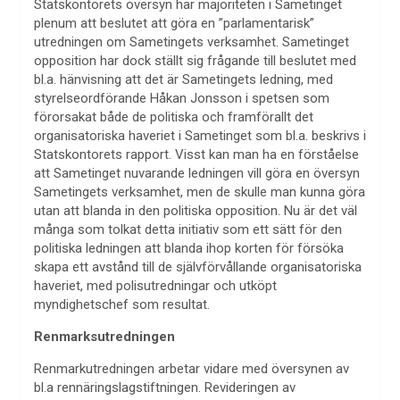
Statskontorets översyn har majoriteten i Sametinget
plenum att beslutet att göra en ”parlamentarisk”
utredningen om Sametingets verksamhet. Sametinget
opposition har dock ställt sig frågande till beslutet med
bl.a. hänvisning att det är Sametingets ledning, med
styrelseordförande Håkan Jonsson i spetsen som
förorsakat både de politiska och framförallt det
organisatoriska haveriet i Sametinget som bl.a. beskrivs i
Statskontorets rapport. Visst kan man ha en förståelse
att Sametinget nuvarande ledningen vill göra en översyn
Sametingets verksamhet, men de skulle man kunna göra
utan att blanda in den politiska opposition. Nu är det väl
många som tolkat detta initiativ som ett sätt för den
politiska ledningen att blanda ihop korten för försöka
skapa ett avstånd till de självförvållande organisatoriska
haveriet, med polisutredningar och utköpt
myndighetschef som resultat.
Renmarksutredningen
Renmarkutredningen arbetar vidare med översynen av
bl.a rennäringslagstiftningen. Revideringen av