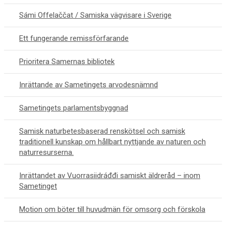
Sámi Offelaččat / Samiska vägvisare i Sverige
Ett fungerande remissförfarande
Prioritera Samernas bibliotek
Inrättande av Sametingets arvodesnämnd
Sametingets parlamentsbyggnad
Samisk naturbetesbaserad renskötsel och samisk
traditionell kunskap om hållbart nyttjande av naturen och
naturresurserna.
Inrättandet av Vuorrasiidráđđi samiskt äldreråd – inom
Sametinget
Motion om böter till huvudmän för omsorg och förskola