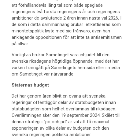
ett förhållandevis lång tal som både speglade
regeringens två första regeringens år och regeringens
ambitioner de avslutande 2 åren innan nästa val 2026. I
de som i detta sammanhang brukar etikettiseras som
minoritetspolitik lyste med sig frånvaro, även han
anklagande oppositionen för att inte ta antisemitismen
på allvar.
Vanligtvis brukar Sametinget vara inbjudet till den
svenska riksdagens högtidliga öppnande, med det har
varken framgått på Sametingets hemsida eller i media
om Sametinget var närvarande
Staternas budget
Det har genom åren blivit en ovana att svenska
regeringar offentliggör delar av statsbudgeten innan
statsbudgeten som helhet överlämnas till riksdagen.
Överlämningen sker den 19 september 2024. Skälet till
denna strategi i ”pö och pö” är väl att få maximal
exponeringen av olika delar av budgeten och den
svenska regeringen politiska ambitioner.