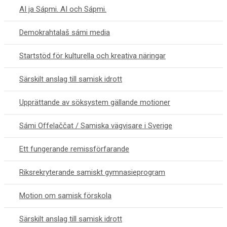
AI ja Sápmi. AI och Sápmi.
Demokrahtalaš sámi media
Startstöd för kulturella och kreativa näringar
Särskilt anslag till samisk idrott
Upprättande av söksystem gällande motioner
Sámi Offelaččat / Samiska vägvisare i Sverige
Ett fungerande remissförfarande
Riksrekryterande samiskt gymnasieprogram
Motion om samisk förskola
Särskilt anslag till samisk idrott