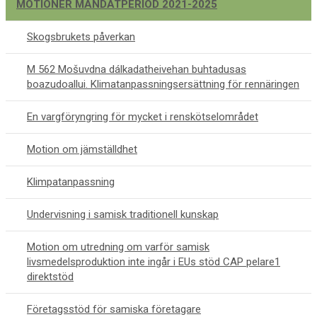
MOTIONER MANDATPERIOD 2021-2025
Skogsbrukets påverkan
M 562 Mošuvdna dálkadatheivehan buhtadusas
boazudoallui. Klimatanpassningsersättning för rennäringen
En vargföryngring för mycket i renskötselområdet
Motion om jämställdhet
Klimpatanpassning
Undervisning i samisk traditionell kunskap
Motion om utredning om varför samisk
livsmedelsproduktion inte ingår i EUs stöd CAP pelare1
direktstöd
Företagsstöd för samiska företagare