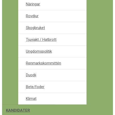
Näringar
Rovdjur
Skogbruket
Tjuvjakt / Hatbrott
Ungdomspolitik
Renmarkskommittén
Duodji
Bete/foder
Klimat
KANDIDATER