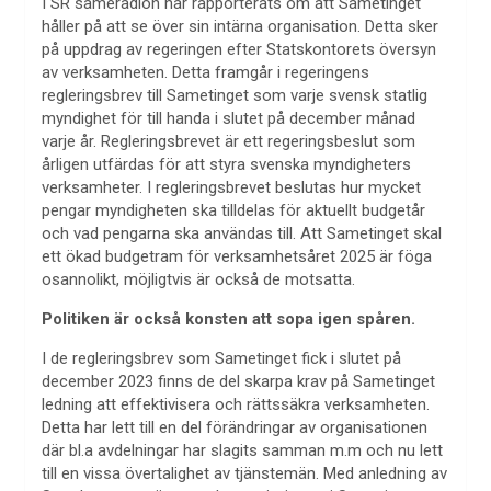
I SR sameradion har rapporterats om att Sametinget
håller på att se över sin intärna organisation. Detta sker
på uppdrag av regeringen efter Statskontorets översyn
av verksamheten. Detta framgår i regeringens
regleringsbrev till Sametinget som varje svensk statlig
myndighet för till handa i slutet på december månad
varje år. Regleringsbrevet är ett regeringsbeslut som
årligen utfärdas för att styra svenska myndigheters
verksamheter. I regleringsbrevet beslutas hur mycket
pengar myndigheten ska tilldelas för aktuellt budgetår
och vad pengarna ska användas till. Att Sametinget skal
ett ökad budgetram för verksamhetsåret 2025 är föga
osannolikt, möjligtvis är också de motsatta.
Politiken är också konsten att sopa igen spåren.
I de regleringsbrev som Sametinget fick i slutet på
december 2023 finns de del skarpa krav på Sametinget
ledning att effektivisera och rättssäkra verksamheten.
Detta har lett till en del förändringar av organisationen
där bl.a avdelningar har slagits samman m.m och nu lett
till en vissa övertalighet av tjänstemän. Med anledning av