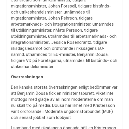
Stenergard som utrikesminister, tidigare
migrationsminister, Johan Forssell, tidigare bistånds-
och utrikeshandelsminister, utnämndes till
migrationsminister, Johan Pehrson, tidigare
arbetsmarknads- och integrationsminister, utnämndes
till utbildningsminister, nMats Persson, tidigare
utbildningsminister, utnämndes till arbetsmarknads- och
integrationsminister., Jessica Rosencrantz, tidigare
riksdagsledamot och ordförande i riksdagens EU-
nämnd, utnämndes till EU-minister, Benjamin Dousa,
tidigare VD på Företagarna, utnämndes till bistånds- och
utrikeshandelsminister.
Överraskningen
Den kanska största överraskningen enligt bedömmar var
att
Benjamin Dousa fick en minister taburett, vilket inte
mottogs med glädje av all inom moderaterna om man
nu skall tro på media. Dousa har likhet med Kristersson
varit ordförande i Moderata ungdomsförbundet (MUF)
och senast jobbat som lobbyist.
I samband med riksdsgens öppnade höll en Kristersson