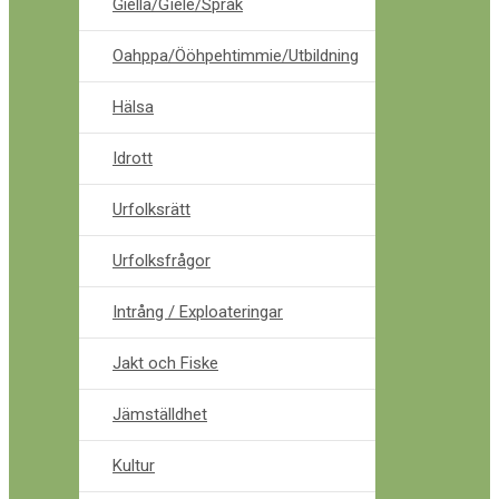
Giella/Gïele/Språk
Oahppa/Ööhpehtimmie/Utbildning
Hälsa
Idrott
Urfolksrätt
Urfolksfrågor
Intrång / Exploateringar
Jakt och Fiske
Jämställdhet
Kultur