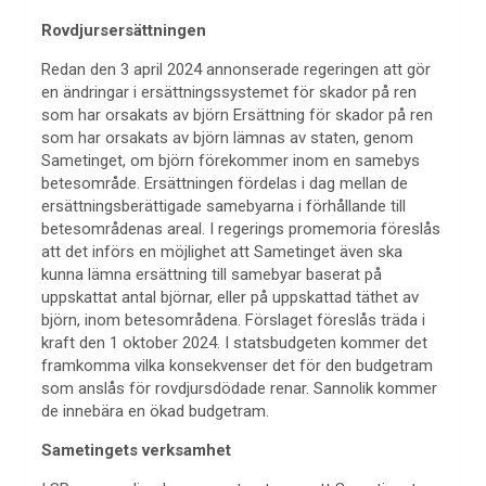
Rovdjursersättningen
Redan den 3 april 2024 annonserade regeringen att gör
en ändringar i ersättningssystemet för skador på ren
som har orsakats av björn Ersättning för skador på ren
som har orsakats av björn lämnas av staten, genom
Sametinget, om björn förekommer inom en samebys
betesområde. Ersättningen fördelas i dag mellan de
ersättningsberättigade samebyarna i förhållande till
betesområdenas areal. I regerings promemoria föreslås
att det införs en möjlighet att Sametinget även ska
kunna lämna ersättning till samebyar baserat på
uppskattat antal björnar, eller på uppskattad täthet av
björn, inom betesområdena. Förslaget föreslås träda i
kraft den 1 oktober 2024. I statsbudgeten kommer det
framkomma vilka konsekvenser det för den budgetram
som anslås för rovdjursdödade renar. Sannolik kommer
de innebära en ökad budgetram.
Sametingets verksamhet