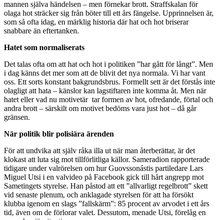
mannen själva händelsen – men förnekar brott. Straffskalan för
olaga hot sträcker sig från böter till ett års fängelse. Upprinnelsen är,
som så ofta idag, en märklig historia där hat och hot briserar
snabbare än eftertanken.
Hatet som normaliserats
Det talas ofta om att hat och hot i politiken ”har gått för långt”. Men
i dag känns det mer som att de blivit det nya normala. Vi har vant
oss. Ett sorts konstant bakgrundsbrus. Formellt sett är det förstås inte
olagligt att hata – känslor kan lagstiftaren inte komma åt. Men när
hatet eller vad nu motivetär tar formen av hot, ofredande, förtal och
andra brott – särskilt om motivet bedöms vara just hot – då går
gränsen.
När politik blir polisiära ärenden
För att undvika att själv råka illa ut när man återberättar, är det
klokast att luta sig mot tillförlitliga källor. Sameradion rapporterade
tidigare under valrörelsen om hur Guovssonástis partiledare Lars
Miguel Utsi i en valvideo på Facebook gick till hårt angrepp mot
Sametingets styrelse. Han påstod att ett ”allvarligt regelbrott” skett
vid senaste plenum, och anklagade styrelsen för att ha försökt
klubba igenom en slags ”fallskärm”: 85 procent av arvodet i ett års
tid, även om de förlorar valet. Dessutom, menade Utsi, förelåg en