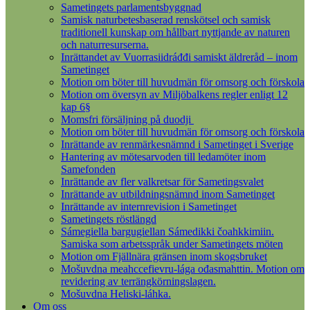
Sametingets parlamentsbyggnad
Samisk naturbetesbaserad renskötsel och samisk
traditionell kunskap om hållbart nyttjande av naturen
och naturresurserna.
Inrättandet av Vuorrasiidráđđi samiskt äldreråd – inom
Sametinget
Motion om böter till huvudmän för omsorg och förskola
Motion om översyn av Miljöbalkens regler enligt 12
kap 6§
Momsfri försäljning på duodji
Motion om böter till huvudmän för omsorg och förskola
Inrättande av renmärkesnämnd i Sametinget i Sverige
Hantering av mötesarvoden till ledamöter inom
Samefonden
Inrättande av fler valkretsar för Sametingsvalet
Inrättande av utbildningsnämnd inom Sametinget
Inrättande av internrevision i Sametinget
Sametingets röstlängd
Sámegiella bargugiellan Sámedikki čoahkkimiin.
Samiska som arbetsspråk under Sametingets möten
Motion om Fjällnära gränsen inom skogsbruket
Mošuvdna meahccefievru-lága ođasmahttin. Motion om
revidering av terrängkörningslagen.
Mošuvdna Heliski-láhka.
Om oss