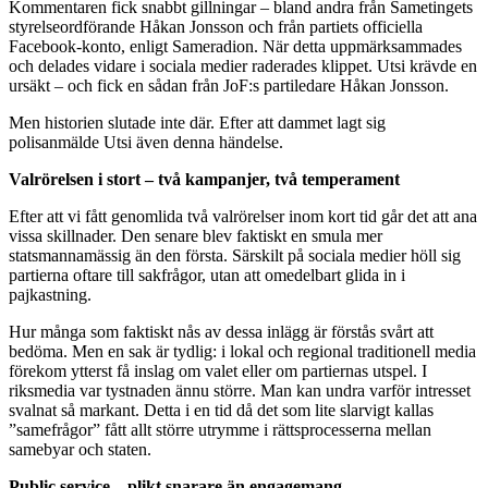
Kommentaren fick snabbt gillningar – bland andra från Sametingets
styrelseordförande Håkan Jonsson och från partiets officiella
Facebook-konto, enligt Sameradion. När detta uppmärksammades
och delades vidare i sociala medier raderades klippet. Utsi krävde en
ursäkt – och fick en sådan från JoF:s partiledare Håkan Jonsson.
Men historien slutade inte där. Efter att dammet lagt sig
polisanmälde Utsi även denna händelse.
Valrörelsen i stort – två kampanjer, två temperament
Efter att vi fått genomlida två valrörelser inom kort tid går det att ana
vissa skillnader. Den senare blev faktiskt en smula mer
statsmannamässig än den första. Särskilt på sociala medier höll sig
partierna oftare till sakfrågor, utan att omedelbart glida in i
pajkastning.
Hur många som faktiskt nås av dessa inlägg är förstås svårt att
bedöma. Men en sak är tydlig: i lokal och regional traditionell media
förekom ytterst få inslag om valet eller om partiernas utspel. I
riksmedia var tystnaden ännu större. Man kan undra varför intresset
svalnat så markant. Detta i en tid då det som lite slarvigt kallas
”samefrågor” fått allt större utrymme i rättsprocesserna mellan
samebyar och staten.
Public service – plikt snarare än engagemang