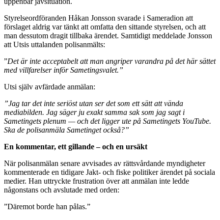
uppenbar jävsituation.
Styrelseordföranden Håkan Jonsson svarade i Sameradion att
förslaget aldrig var tänkt att omfatta den sittande styrelsen, och att
man dessutom dragit tillbaka ärendet. Samtidigt meddelade Jonsson
att Utsis uttalanden polisanmälts:
”
Det är inte acceptabelt att man angriper varandra på det här sättet
med villfarelser inför Sametingsvalet.”
Utsi själv avfärdade anmälan:
”Jag tar det inte seriöst utan ser det som ett sätt att vända
mediabilden. Jag säger ju exakt samma sak som jag sagt i
Sametingets plenum — och det ligger ute på Sametingets YouTube.
Ska de polisanmäla Sametinget också?”
En kommentar, ett gillande – och en ursäkt
När polisanmälan senare avvisades av rättsvårdande myndigheter
kommenterade en tidigare Jakt- och fiske politiker ärendet på sociala
medier. Han uttryckte frustration över att anmälan inte ledde
någonstans och avslutade med orden:
”Däremot borde han pålas.”