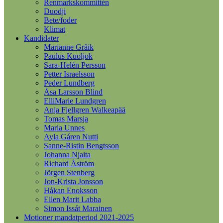
Renmarkskommittén
Duodji
Bete/foder
Klimat
Kandidater
Marianne Gråik
Paulus Kuoljok
Sara-Helén Persson
Petter Israelsson
Peder Lundberg
Åsa Larsson Blind
ElliMarie Lundgren
Anja Fjellgren Walkeapää
Tomas Marsja
Maria Unnes
Ayla Gáren Nutti
Sanne-Ristin Bengtsson
Johanna Njaita
Richard Åström
Jörgen Stenberg
Jon-Krista Jonsson
Håkan Enoksson
Ellen Marit Labba
Simon Issát Marainen
Motioner mandatperiod 2021-2025