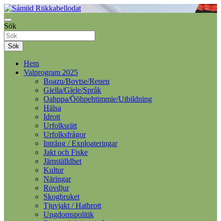
Samelandspartiet
Sök
Sámiid Riikkabellodat
Sök
Hem
Valprogram 2025
Boazu/Bovtse/Renen
Giella/Gïele/Språk
Oahppa/Ööhpehtimmie/Utbildning
Hälsa
Idrott
Urfolksrätt
Urfolksfrågor
Intrång / Exploateringar
Jakt och Fiske
Jämställdhet
Kultur
Näringar
Rovdjur
Skogbruket
Tjuvjakt / Hatbrott
Ungdomspolitik