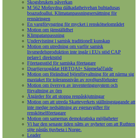
Skogsbrukets påverkan
M 562 Mošuvdna dálkadatheivehan buhtadusas
boazudoallui. Klimatanpassningsersättning för
rennäringen
En vargföryngring för mycket i renskötselområdet
Motion om jämställdhet
Klimpatanpassning
Undervisning i samisk traditionell kunskap
Motion om utredning om varför samisk
livsmedelsproduktion inte ingår i EUs stöd CAP
pelare1 direktstöd
Företagsstöd för samiska företagare
Doarjjavuogádat HBTQAI+ Sápmelaččaide
Motion om förändrad björnförvaltning för att närma sig
maxtaket för toleransnivån av rovdjursförluster
Motion om översyn av inventeringssystem och
förvaltning av örn
Åtgärder för att stoppa renpåskjutningar
Motion om att utreda Skatteverkets ställningstagande att
inte medge nedsättning av egenavgifter för
renskötselföretagare
Motion om samernas demokratiska möjligheter
Vi har den senaste tiden nåtts av nyheter om att Ruthten
sijte påstås tjuvbeta i Norge.
Leader