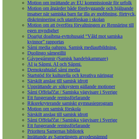
Motion om inrättande av EU kommissionär för urfolk
Motion om åtgärder både förebyggande och hjälpande
insatser när samiska barn far illa av mobbning, förtryck,
diskriminering och utanförskap i skolan
Motion om att överföra förvaltningen av Rennäring till
egen myndighet
Doarjut doaibma-evttohusaid “Våld mot samiska
kvinnor” rapportas
Sámi media oahppu. Samisk mediautbildning.
Duolingo sámegillii
Gávpegámmir (Samisk handelskammare)
AI ja Sápmi. AI och Sápmi.
Demokrahtalaš sámi media
Startstöd för kulturella och kreativa näringar
Särskilt anslag till samisk idrott
Upprättande av söksystem gällande motioner
Sámi Offelaččat / Samiska vägvisare i Sverige
Ett fungerande remissförfarande
Riksrekryterande samiskt gymnasieprogram
Motion om samisk förskola
Särskilt anslag till samisk idrott
Sámi Offelaččat / Samiska vägvisare i Sverige
Ett fungerande remissförfarande
Prioritera Samernas bibliotek
Inrättande av Sametingets arvodesnämnd