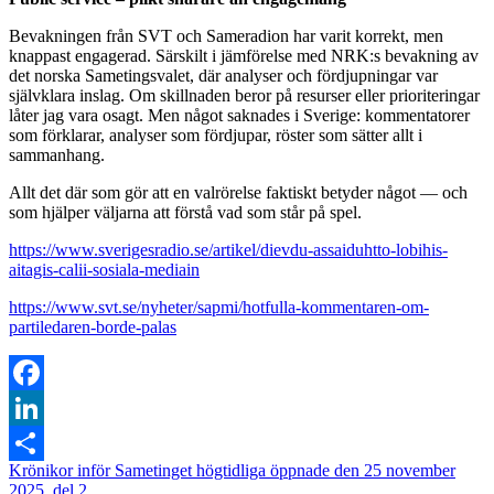
Bevakningen från SVT och Sameradion har varit korrekt, men
knappast engagerad. Särskilt i jämförelse med NRK:s bevakning av
det norska Sametingsvalet, där analyser och fördjupningar var
självklara inslag. Om skillnaden beror på resurser eller prioriteringar
låter jag vara osagt. Men något saknades i Sverige: kommentatorer
som förklarar, analyser som fördjupar, röster som sätter allt i
sammanhang.
Allt det där som gör att en valrörelse faktiskt betyder något — och
som hjälper väljarna att förstå vad som står på spel.
https://www.sverigesradio.se/artikel/dievdu-assaiduhtto-lobihis-
aitagis-calii-sosiala-mediain
https://www.svt.se/nyheter/sapmi/hotfulla-kommentaren-om-
partiledaren-borde-palas
Facebook
LinkedIn
Krönikor inför Sametinget högtidliga öppnade den 25 november
Dela
2025, del 2