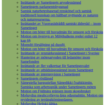
Inrättande av Sametingets arvodesnämnd
Sametingets parlamentsbyggnad
Samisk naturbetesbaserad renskötsel och samisk
traditionell kunskap om hållbart nyttjande av naturen
och naturresurserna.
Inrättandet av Vuorrasiidráđđi samiskt äldreråd – inom
Sametinget
Motion om böter till huvudmän för omsorg och förskola
Motion om översyn av Miljöbalkens regler enligt 12
kap 6§
Momsfri försäljning på duodji
Motion om böter till huvudmän för omsorg och förskola
Inrättande av renmärkesnämnd i Sametinget i Sverige
Hantering av mötesarvoden till ledamöter inom
Samefonden
Inrättande av fler valkretsar för Sametingsvalet
Inrättande av utbildningsnämnd inom Sametinget
Inrättande av internrevision i Sametinget
Sametingets röstlängd
Sámegiella bargugiellan Sámedikki čoahkkimiin.
Samiska som arbetsspråk under Sametingets möten
Motion om Fjällnära gränsen inom skogsbruket
Mošuvdna meahccefievru-lága ođasmahttin. Motion om
revidering av terrängkörningslagen.
Mošuvdna Heliski-láhka.