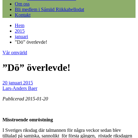
Om oss
Bli medlem i Sámiid Riikkabellodat
Kontakt
Hem
2015
januari
”Dö” överlevde!
Vår omvärld
”Dö” överlevde!
20 januari 2015
Lars-Anders Baer
Publicerad 2015-01-20
Misstroende omröstning
I Sveriges riksdag där talmannen för några veckor sedan blev
tilltalad på samiska, sannolikt för första gången, röstade riksdagen