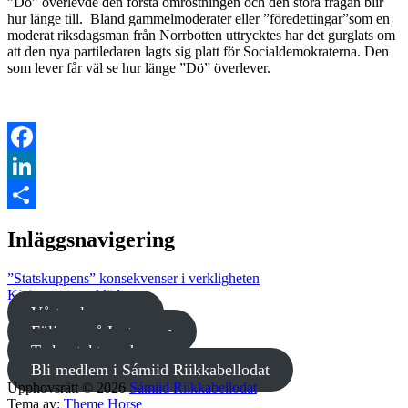
”Dö” överlevde den första omröstningen och den stora frågan blir
hur länge till. Bland gammelmoderater eller ”föredettingar”som en
moderat riksdagsman från Norrbotten uttrycktes har det gurglats om
att den nya partiledaren lagts sig platt för Socialdemokraterna. Den
som lever får väl se hur länge ”Dö” överlever.
Facebook
LinkedIn
Dela
Inläggsnavigering
”Statskuppens” konsekvenser i verkligheten
Kjejsarens nya kläder
Vårt valprogram
Följ oss på Instagram
Ta kontakt med oss
Bli medlem i Sámiid Riikkabellodat
Upphovsrätt © 2026
Sámiid Riikkabellodat
Tema av:
Theme Horse