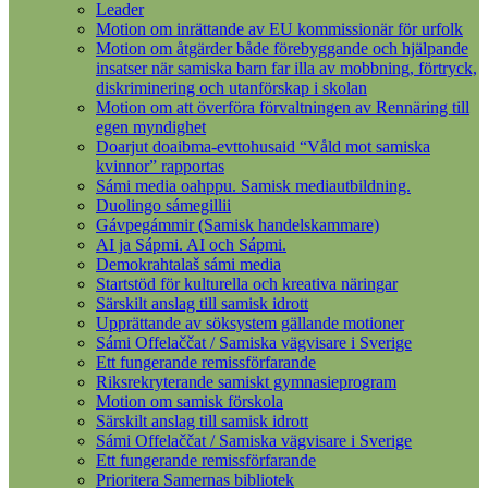
Leader
Motion om inrättande av EU kommissionär för urfolk
Motion om åtgärder både förebyggande och hjälpande
insatser när samiska barn far illa av mobbning, förtryck,
diskriminering och utanförskap i skolan
Motion om att överföra förvaltningen av Rennäring till
egen myndighet
Doarjut doaibma-evttohusaid “Våld mot samiska
kvinnor” rapportas
Sámi media oahppu. Samisk mediautbildning.
Duolingo sámegillii
Gávpegámmir (Samisk handelskammare)
AI ja Sápmi. AI och Sápmi.
Demokrahtalaš sámi media
Startstöd för kulturella och kreativa näringar
Särskilt anslag till samisk idrott
Upprättande av söksystem gällande motioner
Sámi Offelaččat / Samiska vägvisare i Sverige
Ett fungerande remissförfarande
Riksrekryterande samiskt gymnasieprogram
Motion om samisk förskola
Särskilt anslag till samisk idrott
Sámi Offelaččat / Samiska vägvisare i Sverige
Ett fungerande remissförfarande
Prioritera Samernas bibliotek