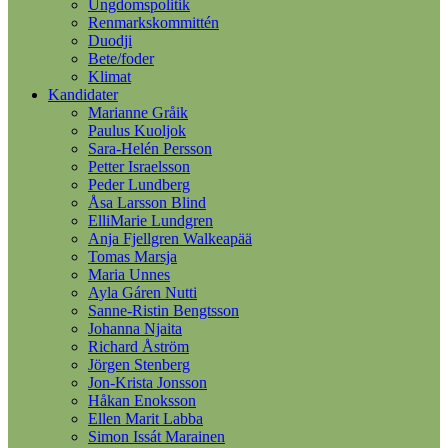
Ungdomspolitik
Renmarkskommittén
Duodji
Bete/foder
Klimat
Kandidater
Marianne Gråik
Paulus Kuoljok
Sara-Helén Persson
Petter Israelsson
Peder Lundberg
Åsa Larsson Blind
ElliMarie Lundgren
Anja Fjellgren Walkeapää
Tomas Marsja
Maria Unnes
Ayla Gáren Nutti
Sanne-Ristin Bengtsson
Johanna Njaita
Richard Åström
Jörgen Stenberg
Jon-Krista Jonsson
Håkan Enoksson
Ellen Marit Labba
Simon Issát Marainen