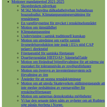
Motioner mandatperiod 2021-2025
Skogsbrukets påverkan
M 562 Mošuvdna dálkadatheivehan buhtadusas
boazudoallui. Klimatanpassningsersättning för
rennäringen
En vargföryngring för mycket i renskötselområdet
Motion om jämställdhet
Klimpatanpassning
Undervisning i samisk traditionell kunskap
Motion om utredning om varför samisk
livsmedelsproduktion inte ingår i EUs stöd CAP
pelare1 direktstöd
Företagsstöd för samiska företagare
Doarjjavuogádat HBTQAI+ Sápmelaččaide
Motion om förändrad björnförvaltning för att närma sig
maxtaket för toleransnivån av rovdjursförluster
Motion om översyn av inventeringssystem och
förvaltning av örn
Åtgärder för att stoppa renpåskjutningar
Motion om att utreda Skatteverkets ställningstagande att
inte medge nedsättning av egenavgifter för
renskötselföretagare
Motion om samernas demokratiska möjligheter
Vi har den senaste tiden nåtts av nyheter om att Ruthten
sijte påstås tjuvbeta i Norge.