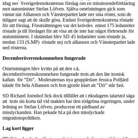
idag ner Sverigedemokraternas förslag om en misstroendeförklaring
mot statsminister Stefan Löfven. Själva omröstningen gick som
väntat när Alliansen och Vänsterpartiet lade ner sina röster, som de
tidigare sagt att de skulle göra. Endast Sverigedemokraterna röstade
för sitt förslag. Förutsättningen var det krävdes minst 175 ledamöter
röstade ja till förslaget för att visa att de inte har något förtroende för
statsministern. I slutändan blev SD 45 ledamöter som röstade ja,
medan 133 (S,MP) röstade nej och alliansen och Vänsterpartiet lade
ned rösterna.
Decemberöverenskommelsen fungerade
Omröstningen blev kvitto på att den s.k.
decemberöverenskommelsen fungerade trots att den lite ironisk
kallats för ”Dö”. Moderaternas nya gruppledare Jessica Polfjärd
talade för hela Alliansen och hon gjorde klart att ”Dö” står fast.
SD Richard Jomshof fick dock tillfället att i riksdagens talarstol säga
att trots sin korta tid vid makten har den rödgröna regeringen, under
ledning av Stefan Löfven, producerat ett pärlband av
misslyckanden. Han pekade bl.a på den misslyckade
migrationspolitiken.
Lag kort ligger