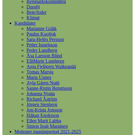
Renmarkskommittén
Duodji
Bete/foder
Klimat
Kandidater
Marianne Gråik
Paulus Kuoljok
Sara-Helén Persson
Petter Israelsson
Peder Lundberg
Åsa Larsson Blind
ElliMarie Lundgren
Anja Fjellgren Walkeapää
Tomas Marsja
Maria Unnes
Ayla Gáren Nutti
Sanne-Ristin Bengtsson
Johanna Njaita
Richard Åström
Jörgen Stenberg
Jon-Krista Jonsson
Håkan Enoksson
Ellen Marit Labba
Simon Issát Marainen
Motioner mandatperiod 2021-2025