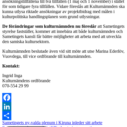
ansökningstillfällena till två tillfällen (1 maj och 1 november) i stället
för som tidigare fyra tillfällen. Vidare föreslås att Kulturnämnden ska
kunna utlysa riktade ansökningar av projektbidrag med målen i
kulturpolitiska handlingsplanen som grund utlysningar.
De förändringar som kulturnämnden nu föreslår
att Sametingets
styrelse fastställer, kommer att innebära att både kulturnämnden och
Sametingets kansli får bättre möjligheter att arbeta med att utveckla
den samiska kultursektorn.
Kulturnämnden beslutade även vid sitt möte att utse Marina Ederlöv,
Vuovdega, till vice ordförande till kulturnämnden.
Kontakt:
Ingrid Inga
Kulturnämdens ordförande
070-554 29 99
Facebook
LinkedIn
Sametingets ny-valda plenum i Kiruna inleder sitt arbete
Dela