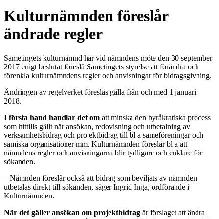
Kulturnämnden föreslår
ändrade regler
Sametingets kulturnämnd har vid nämndens möte den 30 september
2017 enigt beslutat föreslå Sametingets styrelse att förändra och
förenkla kulturnämndens regler och anvisningar för bidragsgivning.
Ändringen av regelverket föreslås gälla från och med 1 januari
2018.
I första hand handlar det om
att minska den byråkratiska process
som hittills gällt när ansökan, redovisning och utbetalning av
verksamhetsbidrag och projektbidrag till bl a sameföreningar och
samiska organisationer mm. Kulturnämnden föreslår bl a att
nämndens regler och anvisningarna blir tydligare och enklare för
sökanden.
– Nämnden föreslår också att bidrag som beviljats av nämnden
utbetalas direkt till sökanden, säger Ingrid Inga, ordförande i
Kulturnämnden.
När det gäller ansökan om projektbidrag
är förslaget att ändra