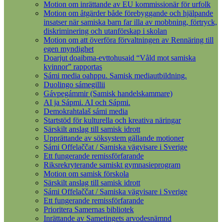
Motion om inrättande av EU kommissionär för urfolk
Motion om åtgärder både förebyggande och hjälpande
insatser när samiska barn far illa av mobbning, förtryck,
diskriminering och utanförskap i skolan
Motion om att överföra förvaltningen av Rennäring till
egen myndighet
Doarjut doaibma-evttohusaid “Våld mot samiska
kvinnor” rapportas
Sámi media oahppu. Samisk mediautbildning.
Duolingo sámegillii
Gávpegámmir (Samisk handelskammare)
AI ja Sápmi. AI och Sápmi.
Demokrahtalaš sámi media
Startstöd för kulturella och kreativa näringar
Särskilt anslag till samisk idrott
Upprättande av söksystem gällande motioner
Sámi Offelaččat / Samiska vägvisare i Sverige
Ett fungerande remissförfarande
Riksrekryterande samiskt gymnasieprogram
Motion om samisk förskola
Särskilt anslag till samisk idrott
Sámi Offelaččat / Samiska vägvisare i Sverige
Ett fungerande remissförfarande
Prioritera Samernas bibliotek
Inrättande av Sametingets arvodesnämnd