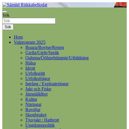
Samelandspartiet
Sök
Sámiid Riikkabellodat
Sök
Hem
Valprogram 2025
Boazu/Bovtse/Renen
Giella/Gïele/Språk
Oahppa/Ööhpehtimmie/Utbildning
Hälsa
Idrott
Urfolksrätt
Urfolksfrågor
Intrång / Exploateringar
Jakt och Fiske
Jämställdhet
Kultur
Näringar
Rovdjur
Skogbruket
Tjuvjakt / Hatbrott
Ungdomspolitik