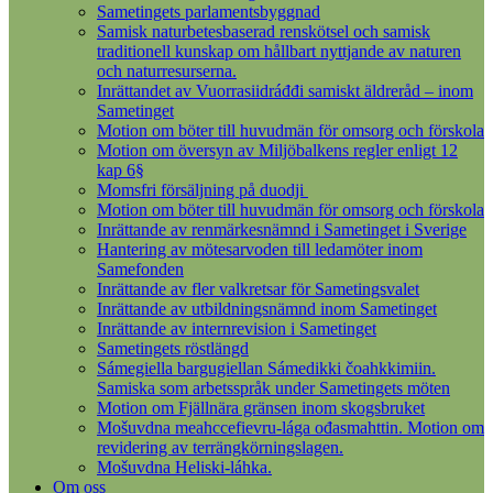
Sametingets parlamentsbyggnad
Samisk naturbetesbaserad renskötsel och samisk
traditionell kunskap om hållbart nyttjande av naturen
och naturresurserna.
Inrättandet av Vuorrasiidráđđi samiskt äldreråd – inom
Sametinget
Motion om böter till huvudmän för omsorg och förskola
Motion om översyn av Miljöbalkens regler enligt 12
kap 6§
Momsfri försäljning på duodji
Motion om böter till huvudmän för omsorg och förskola
Inrättande av renmärkesnämnd i Sametinget i Sverige
Hantering av mötesarvoden till ledamöter inom
Samefonden
Inrättande av fler valkretsar för Sametingsvalet
Inrättande av utbildningsnämnd inom Sametinget
Inrättande av internrevision i Sametinget
Sametingets röstlängd
Sámegiella bargugiellan Sámedikki čoahkkimiin.
Samiska som arbetsspråk under Sametingets möten
Motion om Fjällnära gränsen inom skogsbruket
Mošuvdna meahccefievru-lága ođasmahttin. Motion om
revidering av terrängkörningslagen.
Mošuvdna Heliski-láhka.
Om oss