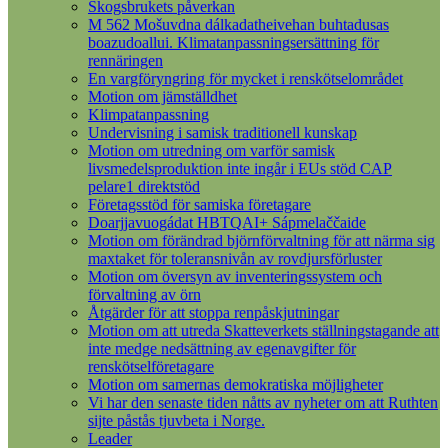
Skogsbrukets påverkan
M 562 Mošuvdna dálkadatheivehan buhtadusas
boazudoallui. Klimatanpassningsersättning för
rennäringen
En vargföryngring för mycket i renskötselområdet
Motion om jämställdhet
Klimpatanpassning
Undervisning i samisk traditionell kunskap
Motion om utredning om varför samisk
livsmedelsproduktion inte ingår i EUs stöd CAP
pelare1 direktstöd
Företagsstöd för samiska företagare
Doarjjavuogádat HBTQAI+ Sápmelaččaide
Motion om förändrad björnförvaltning för att närma sig
maxtaket för toleransnivån av rovdjursförluster
Motion om översyn av inventeringssystem och
förvaltning av örn
Åtgärder för att stoppa renpåskjutningar
Motion om att utreda Skatteverkets ställningstagande att
inte medge nedsättning av egenavgifter för
renskötselföretagare
Motion om samernas demokratiska möjligheter
Vi har den senaste tiden nåtts av nyheter om att Ruthten
sijte påstås tjuvbeta i Norge.
Leader