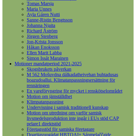
Tomas Marsja
Maria Unnes
Ayla Gáren Nutti
Sanne-Ristin Bengtsson
Johanna Njaita
Richard Åström
Jörgen Stenberg
Jon-Krista Jonsson
Håkan Enoksson
Ellen Marit Labba
Simon Issát Marainen
Motioner mandatperiod 2021-2025
Skogsbrukets påverkan
M 562 Mošuvdna dálkadatheivehan buhtadusas
boazudoallui. Klimatanpassningsersättning för
rennäringen
En vargföryngring för mycket i renskötselområdet
Motion om jämställdhet
Klimpatanpassning
Undervisning i samisk traditionell kunskap
Motion om utredning om varför samisk
livsmedelsproduktion inte ingår i EUs stöd CAP
pelare1 direktstöd
Företagsstöd för samiska företagare
Doarjjavuogádat HBTQAI+ Sápmelaččaide