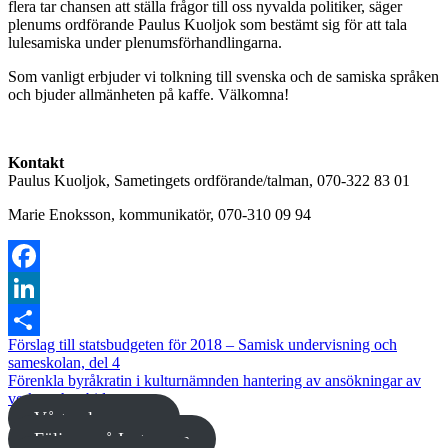
flera tar chansen att ställa frågor till oss nyvalda politiker, säger
plenums ordförande Paulus Kuoljok som bestämt sig för att tala
lulesamiska under plenumsförhandlingarna.
Som vanligt erbjuder vi tolkning till svenska och de samiska språken
och bjuder allmänheten på kaffe. Välkomna!
Kontakt
Paulus Kuoljok, Sametingets ordförande/talman, 070-322 83 01
Marie Enoksson, kommunikatör, 070-310 09 94
Facebook
LinkedIn
Förslag till statsbudgeten för 2018 – Samisk undervisning och
Dela
sameskolan, del 4
Förenkla byråkratin i kulturnämnden hantering av ansökningar av
verksamhetsbidrag m.m.
Vårt valprogram
Följ oss på Instagram