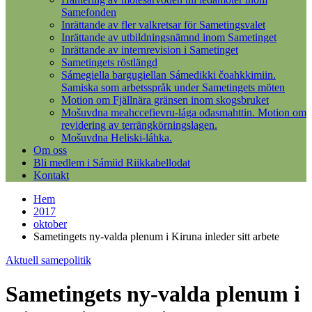
Samefonden
Inrättande av fler valkretsar för Sametingsvalet
Inrättande av utbildningsnämnd inom Sametinget
Inrättande av internrevision i Sametinget
Sametingets röstlängd
Sámegiella bargugiellan Sámedikki čoahkkimiin.
Samiska som arbetsspråk under Sametingets möten
Motion om Fjällnära gränsen inom skogsbruket
Mošuvdna meahccefievru-lága ođasmahttin. Motion om
revidering av terrängkörningslagen.
Mošuvdna Heliski-láhka.
Om oss
Bli medlem i Sámiid Riikkabellodat
Kontakt
Hem
2017
oktober
Sametingets ny-valda plenum i Kiruna inleder sitt arbete
Aktuell samepolitik
Sametingets ny-valda plenum i