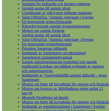
Startstöd för kulturella och kreativa näringar
Särskilt anslag till samisk idrott
Upprättande av söksystem gällande motioner
Sámi Offelaččat / Samiska vägvisare i Sverige
Ett fungerande remissförfarande
Riksrekryterande samiskt gymnasieprogram
Motion om samisk förskola
Särskilt anslag till samisk idrott
Sámi Offelaččat / Samiska vägvisare i Sverige
Ett fungerande remissförfarande
Prioritera Samernas bibliotek
Inrättande av Sametingets arvodesnämnd
Sametingets parlamentsbyggnad
Samisk naturbetesbaserad renskötsel och samisk
traditionell kunskap om hållbart nyttjande av naturen
och naturresurserna.
Inrättandet av Vuorrasiidráđđi samiskt äldreråd – inom
Sametinget
Motion om böter till huvudmän för omsorg och förskola
Motion om översyn av Miljöbalkens regler enligt 12
kap 6§
Momsfri försäljning på duodji
Motion om böter till huvudmän för omsorg och förskola
Inrättande av renmärkesnämnd i Sametinget i Sverige
Hantering av mötesarvoden till ledamöter inom