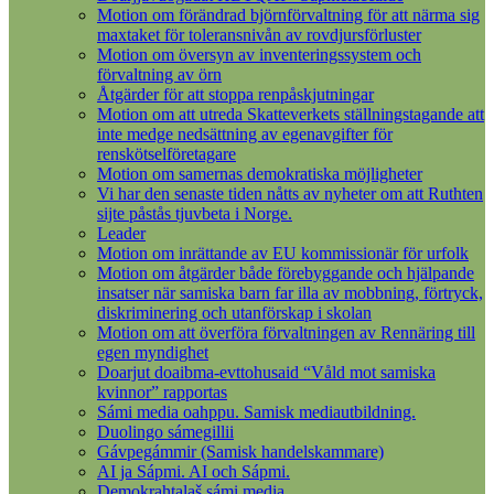
Motion om förändrad björnförvaltning för att närma sig
maxtaket för toleransnivån av rovdjursförluster
Motion om översyn av inventeringssystem och
förvaltning av örn
Åtgärder för att stoppa renpåskjutningar
Motion om att utreda Skatteverkets ställningstagande att
inte medge nedsättning av egenavgifter för
renskötselföretagare
Motion om samernas demokratiska möjligheter
Vi har den senaste tiden nåtts av nyheter om att Ruthten
sijte påstås tjuvbeta i Norge.
Leader
Motion om inrättande av EU kommissionär för urfolk
Motion om åtgärder både förebyggande och hjälpande
insatser när samiska barn far illa av mobbning, förtryck,
diskriminering och utanförskap i skolan
Motion om att överföra förvaltningen av Rennäring till
egen myndighet
Doarjut doaibma-evttohusaid “Våld mot samiska
kvinnor” rapportas
Sámi media oahppu. Samisk mediautbildning.
Duolingo sámegillii
Gávpegámmir (Samisk handelskammare)
AI ja Sápmi. AI och Sápmi.
Demokrahtalaš sámi media