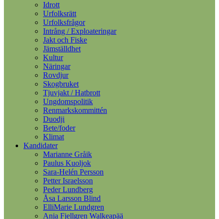
Idrott
Urfolksrätt
Urfolksfrågor
Intrång / Exploateringar
Jakt och Fiske
Jämställdhet
Kultur
Näringar
Rovdjur
Skogbruket
Tjuvjakt / Hatbrott
Ungdomspolitik
Renmarkskommittén
Duodji
Bete/foder
Klimat
Kandidater
Marianne Gråik
Paulus Kuoljok
Sara-Helén Persson
Petter Israelsson
Peder Lundberg
Åsa Larsson Blind
ElliMarie Lundgren
Anja Fjellgren Walkeapää