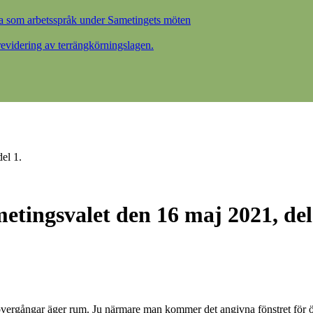
a som arbetsspråk under Sametingets möten
videring av terrängkörningslagen.
el 1.
metingsvalet den 16 maj 2021, del
rövergångar äger rum. Ju närmare man kommer det angivna fönstret för 