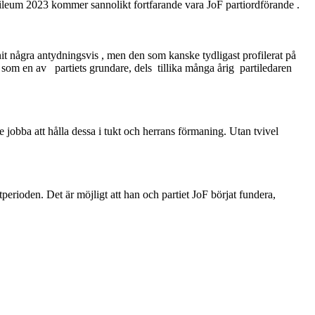
bileum 2023 kommer sannolikt fortfarande vara JoF partiordförande .
it några antydningsvis , men den som kanske tydligast profilerat på
s som en av partiets grundare, dels tillika många årig partiledaren
 jobba att hålla dessa i tukt och herrans förmaning. Utan tvivel
erioden. Det är möjligt att han och partiet JoF börjat fundera,