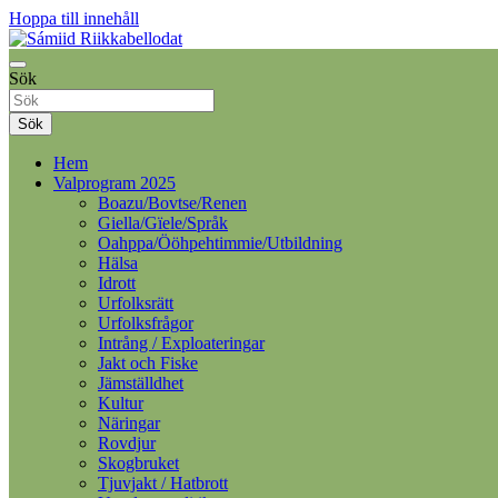
Hoppa till innehåll
Samelandspartiet
Sök
Sámiid Riikkabellodat
Sök
Hem
Valprogram 2025
Boazu/Bovtse/Renen
Giella/Gïele/Språk
Oahppa/Ööhpehtimmie/Utbildning
Hälsa
Idrott
Urfolksrätt
Urfolksfrågor
Intrång / Exploateringar
Jakt och Fiske
Jämställdhet
Kultur
Näringar
Rovdjur
Skogbruket
Tjuvjakt / Hatbrott