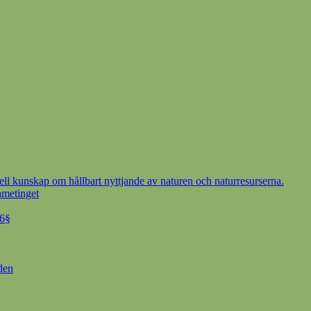
ell kunskap om hållbart nyttjande av naturen och naturresurserna.
ametinget
 6§
den