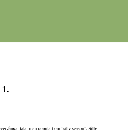
 1.
övergångar talar man populärt om ”silly season”.
Silly