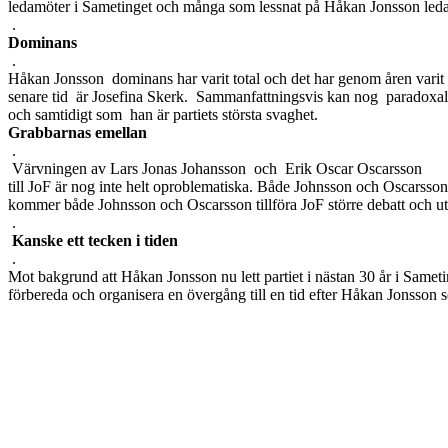
ledamöter i Sametinget och många som lessnat på Håkan Jonsson ledars
.
Dominans
.
Håkan Jonsson dominans har varit total och det har genom åren varit s
senare tid är Josefina Skerk. Sammanfattningsvis kan nog paradoxalt s
och samtidigt som han är partiets största svaghet.
Grabbarnas emellan
.
Värvningen av Lars Jonas Johansson och Erik Oscar Oscarsson
till JoF är nog inte helt oproblematiska. Både Johnsson och Oscarsson 
kommer både Johnsson och Oscarsson tillföra JoF större debatt och uts
.
Kanske ett tecken i tiden
.
Mot bakgrund att Håkan Jonsson nu lett partiet i nästan 30 år i Sameti
förbereda och organisera en övergång till en tid efter Håkan Jonsson som