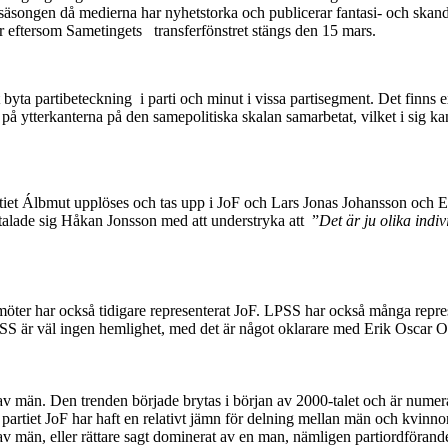
songen då medierna har nyhetstorka och publicerar fantasi- och skand
r eftersom Sametingets transferfönstret stängs den 15 mars.
t byta partibeteckning i parti och minut i vissa partisegment. Det finns 
t på ytterkanterna på den samepolitiska skalan samarbetat, vilket i sig ka
iet Álbmut upplöses och tas upp i JoF och Lars Jonas Johansson och Er
talade sig Håkan Jonsson med att understryka att ”
Det är ju olika indi
möter har också tidigare representerat JoF. LPSS har också många repres
SS är väl ingen hemlighet, med det är något oklarare med Erik Oscar 
män. Den trenden började brytas i början av 2000-talet och är numera m
artiet JoF har haft en relativt jämn för delning mellan män och kvinnor
 av män, eller rättare sagt dominerat av en man, nämligen partiordför