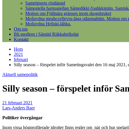
Sametingets röstlängd
Sámegiella bargugiellan Sámedikki čoahkkimiin. Samisk
Motion om Fjällnära gränsen inom skogsbruket
Mošuvdna meahccefievru-lága ođasmahttin. Motion om re
Mošuvdna Heliski-láhka.
Om oss
Bli medlem i Sámiid Riikkabellodat
Kontakt
Hem
2021
februari
Silly season – förspelet inför Sametingsvalet den 16 maj 2021, d
Aktuell samepolitik
Silly season – förspelet inför Sa
21 februari 2021
Lars-Anders Baer
Politiker övergångar
Inom vissa högprofilerade idrotter finns regler om när och hur spela