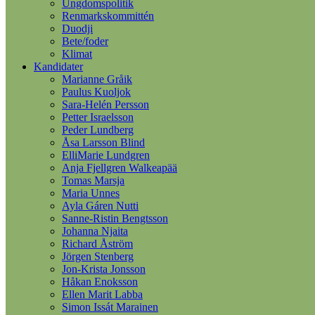
Ungdomspolitik
Renmarkskommittén
Duodji
Bete/foder
Klimat
Kandidater
Marianne Gråik
Paulus Kuoljok
Sara-Helén Persson
Petter Israelsson
Peder Lundberg
Åsa Larsson Blind
ElliMarie Lundgren
Anja Fjellgren Walkeapää
Tomas Marsja
Maria Unnes
Ayla Gáren Nutti
Sanne-Ristin Bengtsson
Johanna Njaita
Richard Åström
Jörgen Stenberg
Jon-Krista Jonsson
Håkan Enoksson
Ellen Marit Labba
Simon Issát Marainen