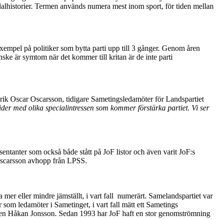
alhistorier. Termen används numera mest inom sport, för tiden mellan
exempel på politiker som bytta parti upp till 3 gånger. Genom åren
nske är symtom när det kommer till kritan är de inte parti
ik Oscar Oscarsson, tidigare Sametingsledamöter för Landspartiet
vider med olika specialintressen som kommer förstärka partiet. Vi ser
entanter som också både stått på JoF listor och även varit JoF:s
Oscarsson avhopp från LPSS.
er eller mindre jämställt, i vart fall numerärt. Samelandspartiet var
 som ledamöter i Sametinget, i vart fall mätt ett Sametings
anden Håkan Jonsson. Sedan 1993 har JoF haft en stor genomströmning