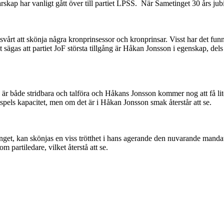
kap har vanligt gått över till partiet LPSS. När Sametinget 30 års ju
vårt att skönja några kronprinsessor och kronprinsar. Visst har det funn
ägas att partiet JoF största tillgång är Håkan Jonsson i egenskap, del
är både stridbara och talföra och Håkans Jonsson kommer nog att få lite
pels kapacitet, men om det är i Håkan Jonsson smak återstår att se.
nget, kan skönjas en viss trötthet i hans agerande den nuvarande mandatp
 partiledare, vilket återstå att se.