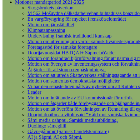
Motioner mandatperiod 2021-2025
Skogsbrukets påverkan
M 562 Mošuvdna dálkadatheivehan buhtadusas boazudoall
En vargföryngring för mycket i renskötselområdet
Motion om jämställdhet
Klimpatanpassning
Undervisning i samisk traditionell kunskap
Motion om utredning om varför samisk livsmedelsprodukt
Företagsstöd för samiska företagare
Doarjjavuogádat HBTQAI+ Sápmelaččaide
Motion om förändrad björnförvaltning för att närma sig m
Motion om översyn av inventeringssystem och förvaltnin
Åtgärder för att stoppa renpåskjutningar
Motion om att utreda Skatteverkets ställningstagande att 
Motion om samernas demokratiska möjligheter
Vi har den senaste tiden nåtts av nyheter om att Ruthten s
Leader
Motion om inrättande av EU kommissionär för urfolk
Motion om åtgärder både förebyggande och hjälpande insat
Motion om att överföra förvaltningen av Rennäring till 
Doarjut doaibma-evttohusaid “Våld mot samiska kvinnor
Sámi media oahppu. Samisk mediautbildning.
Duolingo sámegillii
Gávpegámmir (Samisk handelskammare)
AI ja Sápmi. AI och Sápmi.