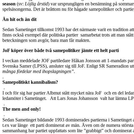
season
(sv:
Löjlig årstid
) var ursprungligen en benämning på sommarsä
spelsäsongerna. Det är bråttom nu för hågade samepolitiker och partie
Än hit och än dit
Sedan Sametinget tillkomst 1993 har det närmaste varit en tradition at
finns också exempel där politiska partier samarbetat trots att man ståt
beteckningen som avgör, bara man får makten.
JoF köper över både två samepolitiker jämte ett helt parti
I veckan meddelade JOF partiledare Håkan Jonsson att 1-mandats part
Svenska Samer (LPSS), ansluter sig till JoF. Enligt SR Sameradion ut
många fördelar med ihopslagningen”.
.
Samepolitiskt kannibalism?
.
I och för sig har partier Albmut stått mycket nära JoF och en del leda
ledamöter i Sametinget. Att Lars Jonas Johansson valt har lämna LP
.
The men and
only!
.
Sedan Sametinget bildande 1993 dominerades partierna i Sametinget av 
t.ex var länge ett parti dominerat av män. Även om de numera största p
sammanhang har partiet uppfattats som lite ”grabbigt” och dominerat