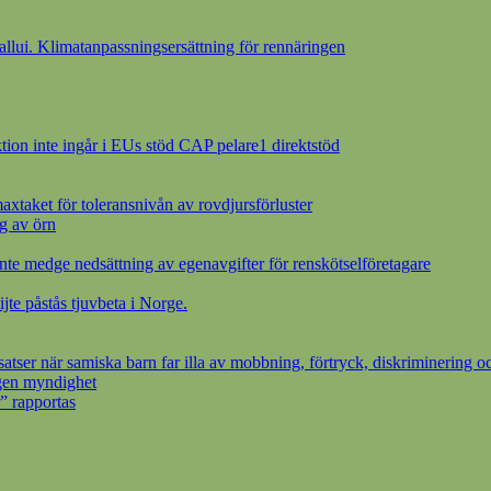
ui. Klimatanpassningsersättning för rennäringen
ion inte ingår i EUs stöd CAP pelare1 direktstöd
axtaket för toleransnivån av rovdjursförluster
g av örn
inte medge nedsättning av egenavgifter för renskötselföretagare
ijte påstås tjuvbeta i Norge.
ser när samiska barn far illa av mobbning, förtryck, diskriminering oc
egen myndighet
” rapportas