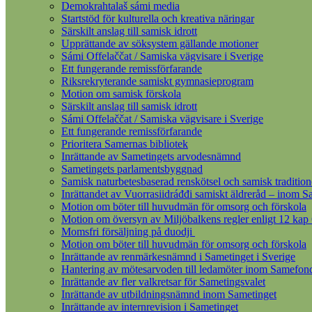
Demokrahtalaš sámi media
Startstöd för kulturella och kreativa näringar
Särskilt anslag till samisk idrott
Upprättande av söksystem gällande motioner
Sámi Offelaččat / Samiska vägvisare i Sverige
Ett fungerande remissförfarande
Riksrekryterande samiskt gymnasieprogram
Motion om samisk förskola
Särskilt anslag till samisk idrott
Sámi Offelaččat / Samiska vägvisare i Sverige
Ett fungerande remissförfarande
Prioritera Samernas bibliotek
Inrättande av Sametingets arvodesnämnd
Sametingets parlamentsbyggnad
Samisk naturbetesbaserad renskötsel och samisk tradition
Inrättandet av Vuorrasiidráđđi samiskt äldreråd – inom S
Motion om böter till huvudmän för omsorg och förskola
Motion om översyn av Miljöbalkens regler enligt 12 kap
Momsfri försäljning på duodji
Motion om böter till huvudmän för omsorg och förskola
Inrättande av renmärkesnämnd i Sametinget i Sverige
Hantering av mötesarvoden till ledamöter inom Samefon
Inrättande av fler valkretsar för Sametingsvalet
Inrättande av utbildningsnämnd inom Sametinget
Inrättande av internrevision i Sametinget