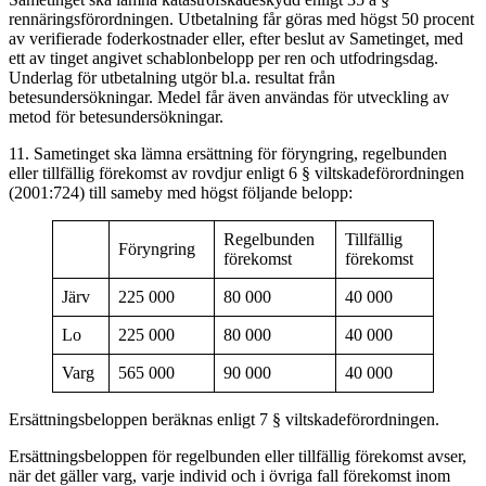
rennäringsförordningen. Utbetalning får göras med högst 50 procent
av verifierade foderkostnader eller, efter beslut av Sametinget, med
ett av tinget angivet schablonbelopp per ren och utfodringsdag.
Underlag för utbetalning utgör bl.a. resultat från
betesundersökningar. Medel får även användas för utveckling av
metod för betesundersökningar.
11. Sametinget ska lämna ersättning för föryngring, regelbunden
eller tillfällig förekomst av rovdjur enligt 6 § viltskadeförordningen
(2001:724) till sameby med högst följande belopp:
Regelbunden
Tillfällig
Föryngring
förekomst
förekomst
Järv
225 000
80 000
40 000
Lo
225 000
80 000
40 000
Varg
565 000
90 000
40 000
Ersättningsbeloppen beräknas enligt 7 § viltskadeförordningen.
Ersättningsbeloppen för regelbunden eller tillfällig förekomst avser,
när det gäller varg, varje individ och i övriga fall förekomst inom