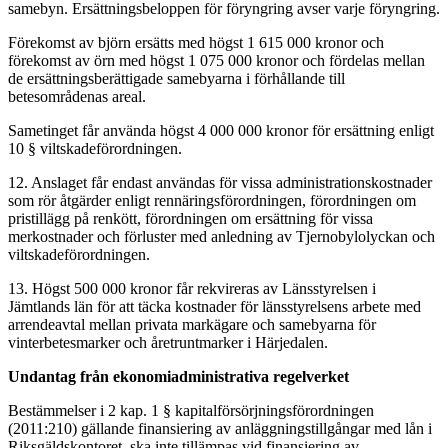
samebyn. Ersättningsbeloppen för föryngring avser varje föryngring.
Förekomst av björn ersätts med högst 1 615 000 kronor och
förekomst av örn med högst 1 075 000 kronor och fördelas mellan
de ersättningsberättigade samebyarna i förhållande till
betesområdenas areal.
Sametinget får använda högst 4 000 000 kronor för ersättning enligt
10 § viltskadeförordningen.
12. Anslaget får endast användas för vissa administrationskostnader
som rör åtgärder enligt rennäringsförordningen, förordningen om
pristillägg på renkött, förordningen om ersättning för vissa
merkostnader och förluster med anledning av Tjernobylolyckan och
viltskadeförordningen.
13. Högst 500 000 kronor får rekvireras av Länsstyrelsen i
Jämtlands län för att täcka kostnader för länsstyrelsens arbete med
arrendeavtal mellan privata markägare och samebyarna för
vinterbetesmarker och åretruntmarker i Härjedalen.
Undantag från ekonomiadministrativa regelverket
Bestämmelser i 2 kap. 1 § kapitalförsörjningsförordningen
(2011:210) gällande finansiering av anläggningstillgångar med lån i
Riksgäldskontoret, ska inte tillämpas vid finansiering av