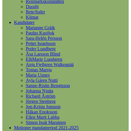
Renmarkskommittén
Duodji
Bete/foder
Klimat
Kandidater
Marianne Gråik
Paulus Kuoljok
Sara-Helén Persson
Petter Israelsson
Peder Lundberg
Åsa Larsson Blind
ElliMarie Lundgren
Anja Fjellgren Walkeapää
Tomas Marsja
Maria Unnes
Ayla Gáren Nutti
Sanne-Ristin Bengtsson
Johanna Njaita
Richard Åström
Jörgen Stenberg
Jon-Krista Jonsson
Håkan Enoksson
Ellen Marit Labba
Simon Issát Marainen
Motioner mandatperiod 2021-2025