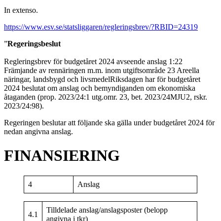
In extenso.
https://www.esv.se/statsliggaren/regleringsbrev/?RBID=24319
”
Regeringsbeslut
Regleringsbrev för budgetåret 2024 avseende anslag 1:22
Främjande av rennäringen m.m. inom utgiftsområde 23 Areella
näringar, landsbygd och livsmedelRiksdagen har för budgetåret
2024 beslutat om anslag och bemyndiganden om ekonomiska
åtaganden (prop. 2023/24:1 utg.omr. 23, bet. 2023/24MJU2, rskr.
2023/24:98).
Regeringen beslutar att följande ska gälla under budgetåret 2024 för
nedan angivna anslag.
FINANSIERING
4
Anslag
Tilldelade anslag/anslagsposter (belopp
4.1
angivna i tkr)