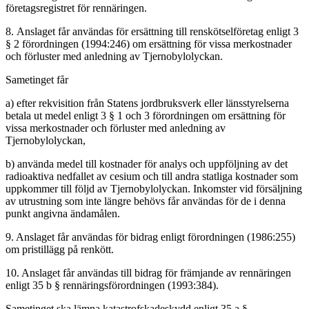
företagsregistret för rennäringen.
8. Anslaget får användas för ersättning till renskötselföretag enligt 3
§ 2 förordningen (1994:246) om ersättning för vissa merkostnader
och förluster med anledning av Tjernobylolyckan.
Sametinget får
a) efter rekvisition från Statens jordbruksverk eller länsstyrelserna
betala ut medel enligt 3 § 1 och 3 förordningen om ersättning för
vissa merkostnader och förluster med anledning av
Tjernobylolyckan,
b) använda medel till kostnader för analys och uppföljning av det
radioaktiva nedfallet av cesium och till andra statliga kostnader som
uppkommer till följd av Tjernobylolyckan. Inkomster vid försäljning
av utrustning som inte längre behövs får användas för de i denna
punkt angivna ändamålen.
9. Anslaget får användas för bidrag enligt förordningen (1986:255)
om pristillägg på renkött.
10. Anslaget får användas till bidrag för främjande av rennäringen
enligt 35 b § rennäringsförordningen (1993:384).
Sametinget ska lämna katastrofskadeskydd enligt 35 a §