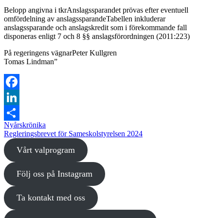
Belopp angivna i tkrAnslagssparandet prövas efter eventuell
omfördelning av anslagssparandeTabellen inkluderar
anslagssparande och anslagskredit som i förekommande fall
disponeras enligt 7 och 8 §§ anslagsförordningen (2011:223)
På regeringens vägnarPeter Kullgren
Tomas Lindman”
Facebook
LinkedIn
Inläggsnavigering
Nyårskrönika
Dela
Regleringsbrevet för Sameskolstyrelsen 2024
Vårt valprogram
Följ oss på Instagram
Ta kontakt med oss