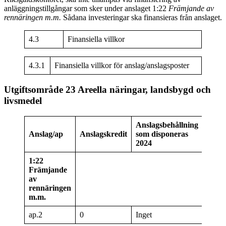
anläggningstillgångar som sker under anslaget 1:22
Främjande av
rennäringen m.m.
Sådana investeringar ska finansieras från anslaget.
4.3
Finansiella villkor
4.3.1
Finansiella villkor för anslag/anslagsposter
Utgiftsområde 23 Areella näringar, landsbygd och
livsmedel
Anslagsbehållning
Indra
Anslag/ap
Anslagskredit
som disponeras
ansla
2024
1:22
Främjande
av
rennäringen
m.m.
ap.2
0
Inget
0