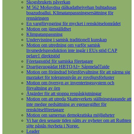
Skogsbrukets påverkan
M 562 Mošuvdna dálkadatheivehan buhtadusas
boazudoallui. Klimatanpassningsersättning för
rennäringen
En vargföryngring för mycket i renskötselområdet
Motion om jämställdhet
Klimpatanpassning
Undervisning i samisk traditionell kunskap
Motion om utredning om varför samisk
livsmedelsproduktion inte ingår i EUs stöd CAP
pelare1 direktstöd
Företagsstöd för samiska företagare
Doarjjavuogádat HBTQAI+ Sápmelaččaide
Motion om förändrad björnförvaltning för att närma sig
maxtaket för toleransnivån av rovdjursförluster
Motion om översyn av inventeringssystem och
förvaltning av örn
Åtgärder för att stoppa renpåskjutningar
Motion om att utreda Skatteverkets ställningstagande att
inte medge nedsättning av egenavgifter för
renskötselföretagare
Motion om samernas demokratiska möjligheter
Vi har den senaste tiden nåtts av nyheter om att Ruthten
sijte påstås tjuvbeta i Norge.
Leader