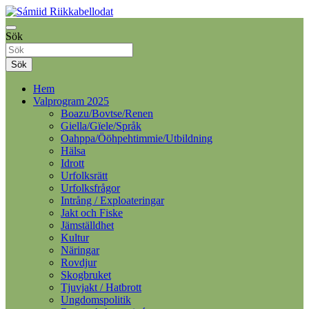
Hoppa
till
Samelandspartiet
innehåll
Sök
Sámiid Riikkabellodat
Sök
Hem
Valprogram 2025
Boazu/Bovtse/Renen
Giella/Gïele/Språk
Oahppa/Ööhpehtimmie/Utbildning
Hälsa
Idrott
Urfolksrätt
Urfolksfrågor
Intrång / Exploateringar
Jakt och Fiske
Jämställdhet
Kultur
Näringar
Rovdjur
Skogbruket
Tjuvjakt / Hatbrott
Ungdomspolitik