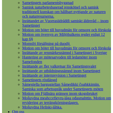
Sametingets parlamentsbyggnad
Samisk naturbetesbaserad renskötsel och samisk
traditionell kunskap om hållbart nyttjande av naturen
och naturresurserna.
Inrättandet av Vuorrasiidráđđi samiskt äldreråd – inom
Sametinget
Motion om böter till huvudmän för omsorg och förskola
Motion om översyn av Miljöbalkens regler enligt 12
kap 6§
Momsfri försäljning på duodji
Motion om böter till huvudmän för omsorg och förskola
Inrättande av renmärkesnämnd i Sametinget i Sverige
Hantering av mötesarvoden till ledamöter inom
Samefonden
Inrättande av fler valkretsar för Sametingsvalet
Inrättande av utbildningsnämnd inom Sametinget
Inrättande av internrevision i Sametinget
Sametingets röstlängd
Sámegiella bargugiellan Sámedikki čoahkkimiin.
Samiska som arbetsspråk under Sametingets möten
Motion om Fjällnära gränsen inom skogsbruket
Mošuvdna meahccefievru-lága ođasmahttin. Motion om
revidering av terrängkörningslagen.
Mošuvdna Heliski-láhka.
Om oss