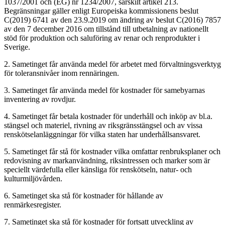
1037/2001 och (EG) nr 1234/2007, särskilt artikel 213.
Begränsningar gäller enligt Europeiska kommissionens beslut
C(2019) 6741 av den 23.9.2019 om ändring av beslut C(2016) 7857
av den 7 december 2016 om tillstånd till utbetalning av nationellt
stöd för produktion och saluföring av renar och renprodukter i
Sverige.
2. Sametinget får använda medel för arbetet med förvaltningsverktyg
för toleransnivåer inom rennäringen.
3. Sametinget får använda medel för kostnader för samebyarnas
inventering av rovdjur.
4. Sametinget får betala kostnader för underhåll och inköp av bl.a.
stängsel och materiel, rivning av riksgränsstängsel och av vissa
renskötselanläggningar för vilka staten har underhållsansvaret.
5. Sametinget får stå för kostnader vilka omfattar renbruksplaner och
redovisning av markanvändning, riksintressen och marker som är
speciellt värdefulla eller känsliga för renskötseln, natur- och
kulturmiljövården.
6. Sametinget ska stå för kostnader för hållande av
renmärkesregister.
7. Sametinget ska stå för kostnader för fortsatt utveckling av