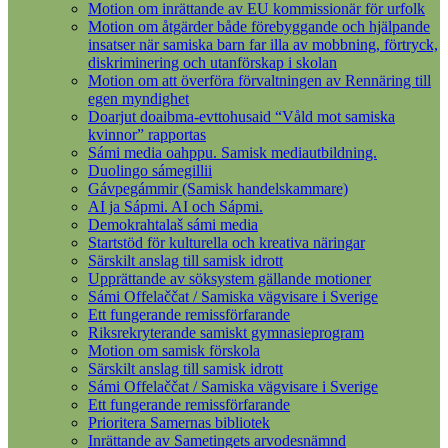
Motion om inrättande av EU kommissionär för urfolk
Motion om åtgärder både förebyggande och hjälpande
insatser när samiska barn far illa av mobbning, förtryck,
diskriminering och utanförskap i skolan
Motion om att överföra förvaltningen av Rennäring till
egen myndighet
Doarjut doaibma-evttohusaid “Våld mot samiska
kvinnor” rapportas
Sámi media oahppu. Samisk mediautbildning.
Duolingo sámegillii
Gávpegámmir (Samisk handelskammare)
AI ja Sápmi. AI och Sápmi.
Demokrahtalaš sámi media
Startstöd för kulturella och kreativa näringar
Särskilt anslag till samisk idrott
Upprättande av söksystem gällande motioner
Sámi Offelaččat / Samiska vägvisare i Sverige
Ett fungerande remissförfarande
Riksrekryterande samiskt gymnasieprogram
Motion om samisk förskola
Särskilt anslag till samisk idrott
Sámi Offelaččat / Samiska vägvisare i Sverige
Ett fungerande remissförfarande
Prioritera Samernas bibliotek
Inrättande av Sametingets arvodesnämnd