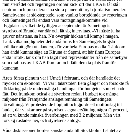
ministerrådet och regeringen ordnar kick-off där LKAB får stå i
centrum och presentera sina stora planer att bryta jordartsmineraler.
Samebyarna är sid-steppade, som vanligt bortglömda av regeringen
och Sametinget får endast vara mottagningskommitte vid
flygplatsen, vilket de tydligen accepterade för Sametingets
styrelseordförande var där och lät sig intervjuas. -Vi måste ju ha
gruvor nånstans, sa han. Nu övergår hickan till kramp i magen.
Tänk vilka möjligheter det ändå finns för Sametingets högsta
politiker att göra uttalanden, där var hela Europas media. Tänk om
han ändå kunnat säga att Kiruna är Sapmi, att här finns Europas
enda urfolk, tänk om han tagit med representanter från de samebyar
som drabbas av LKAB framfart och låtit dem ta plats framför
kameran.
Årets första plenum var i Umeå i februari, och där handlade det
mycket om ekonomi. Vi var i talarstolen flera gånger och försökte få
förklaring på de undermåliga handlingar för budgeten som vi hade
fått. Det framkom också att styrelsen redan i budget tog många
miljoner från Främjande anslaget rennäring till Sametingets
förvaltning. Vi protesterade högljutt och gjorde ett motförslag till
budet, där vi skar ner på styrelsens egna ersättning några få procent,
så att vi kunde minska överföringen med 3,2 miljoner. Men vårt
förslag röstades ner, och styrelsens antogs.
Våra diskussioner hördes kanske ända till Stockholm. I slutet av