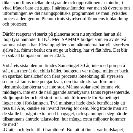
diket som finns mellan de styrande och oppositionen är mindre, i
vissa frågor bara ett gupp. I näringsnämnden var man så överens om
utformningen av det näringspolitiska programmet av man lyckades
processa den genom Plenum trots styrelseordförandens inblandning
och protester.
Därför reagerar vi starkt på planerna som nu styrelsen har att slå
ihop fyra nämnder till två. Med SAMMA budget som en av de två
sammanslagna har. Flera uppgifter som nämnderna har vill styrelsen
själva ha, främst beslut om att ge ut bidrag, har vi fått höra. Det blir
en sak att tampas om under 2024.
Vid årets sista plenum firades Sametinget 30 år, inte med pompa å
ståt, utan mer åt det chilla hållet, budgeten var många miljoner back,
en sparkad kanslichef och flera procents löneökning till styrelsen
senare så fanns inte pengar kvar, den firande skaran förutom
plenumsledamöterna var inte stor. Många stolar stod tomma vid
middagen, inte ens de närliggande samebyarna fanns representerade.
Skiljningstider och ett stort bristande förtroende för Sametinget
ligger nog i förklaringen. Två ministrar hade dock bemödat sig att
resa till Åre, kanske en invand resväg för dem. Nog trodde man att
de skulle ha något extra med i bagaget, och spänningen steg när de
tillsammans äntrade talarstolen, hur många extra miljoner kommer
de med?
-Grattis och lycka till i framtiden!. Bra att ni finns, var budskapet,