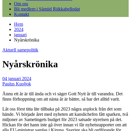
Om oss
Bli medlem i Sámiid Riikkabellodat
Kontakt
Hem
2024
januari
Nyårskrönika
Aktuell samepolitik
Nyårskrönika
04 januari 2024
Paulus Kuoljok
Ännu ett år är till ända och vi säger Gott Nytt år till varandra. Det
finns förhoppning om att nästa år är bättre, så har det alltid varit.
Låt oss först titta lite tillbaka på 2023 några axplock från det som
hände. Vi började året med nyheten att kanslichefen fått sparken, två
miljoner av Sametingets budget för 2023 satsade styrelsen på det.
Hickan för det hann inte gå över innan vi får nyhetsrapporter om att
alla EU-ministrar samlas i Kiruna, Sverige ska bli ordförande för