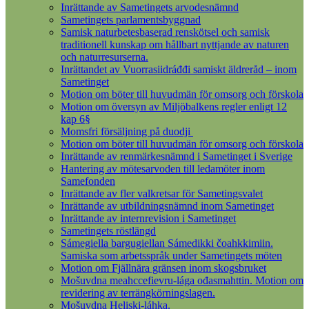
Inrättande av Sametingets arvodesnämnd
Sametingets parlamentsbyggnad
Samisk naturbetesbaserad renskötsel och samisk
traditionell kunskap om hållbart nyttjande av naturen
och naturresurserna.
Inrättandet av Vuorrasiidráđđi samiskt äldreråd – inom
Sametinget
Motion om böter till huvudmän för omsorg och förskola
Motion om översyn av Miljöbalkens regler enligt 12
kap 6§
Momsfri försäljning på duodji
Motion om böter till huvudmän för omsorg och förskola
Inrättande av renmärkesnämnd i Sametinget i Sverige
Hantering av mötesarvoden till ledamöter inom
Samefonden
Inrättande av fler valkretsar för Sametingsvalet
Inrättande av utbildningsnämnd inom Sametinget
Inrättande av internrevision i Sametinget
Sametingets röstlängd
Sámegiella bargugiellan Sámedikki čoahkkimiin.
Samiska som arbetsspråk under Sametingets möten
Motion om Fjällnära gränsen inom skogsbruket
Mošuvdna meahccefievru-lága ođasmahttin. Motion om
revidering av terrängkörningslagen.
Mošuvdna Heliski-láhka.