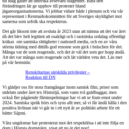
till idag gäller att undvika avsevärd olägenhet. Bara den
förändringen lär ge upphov till protester bland
jägareorganisationerna. Vi jobbar vidare både i plenum och via vår
representant i Renmarkskommitten för att Sveriges skyldighet mot
samerna som urfolk ska respekteras.
Det går liksom inte att avsluta år 2023 utan att nämna att det var året
då det blev helt legitimt att osakligt och i rasistiska ordalag offentligt
kräkas om samiska rättigheter i nationell media, och en av våra
största tidning med dittills god renome som gick i bräschen för det.
Många var de som reagerade, och det är väl det som ger hopp ändå.
Att det var många som reagerade och lät världen veta det. Läs mer
på vår hemsida:
Renskötarnas särskilda privilegier –
Reaktion till DN
Vi glädjer oss för stora framgångar inom samisk film, priser som
utdelats under året tex Historijá, som vann två guldbaggar, men
också fler pågående filminspelningar har vi att se fram emot under
2024. Samiska språk hörs och syns allt mer, så vi får ändå hålla i den
positiva livlinan när vi går in i ett nytt år av politiskt arbete för ett
bättre Sápmi.
Våra ungdomar har protesterat mot det respektlösa i att inte följa en
dom i Högsta domstolen, visat att nu är det nog!