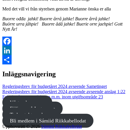
Med det vill vi från styrelsen genom Marianne önska er alla
Buorre ođđa jahki! Buorre årrå jahke! Buorre årrå jahke!
Buörre urra jáhpie! Buorre ådå jahke! Buerie orre jaehpie! Gott
Nytt År!
Facebook
LinkedIn
Dela
Inläggsnavigering
Regleringsbrev för budgetåret 2024 avseende Sametinget
Regleringsbrev för budgetåret 2024 avseende avseende anslag 1:22
Främjande av rennäringen m.m. inom utgiftsområde 23
Vårt valprogram
Följ oss på Instagram
Ta kontakt med oss
Bli medlem i Sámiid Riikkabellodat
Upphovsrätt © 2026
Sámiid Riikkabellodat