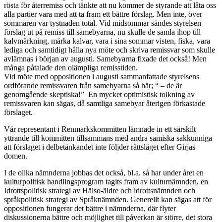
rösta för återremiss och tänkte att nu kommer de styrande att låta oss
alla partier vara med att ta fram ett bättre förslag. Men inte, över
sommaren var tystnaden total. Vid midsommar sändes styrelsen
förslag ut på remiss till samebyarna, nu skulle de samla ihop till
kalvmärkning, märka kalvar, vara i sina sommar visten, fiska, vara
lediga och samtidigt hålla nya möte och skriva remissvar som skulle
avlämnas i början av augusti. Samebyarna fixade det också! Men
många påtalade den olämpliga remisstiden.
Vid möte med oppositionen i augusti sammanfattade styrelsens
ordförande remissvaren från samebyarna så här; “ – de är
genomgående skeptiska!” En mycket optimistisk tolkning av
remissvaren kan sägas, då samtliga samebyar återigen förkastade
förslaget.
Vår representant i Renmarkskommitten lämnade in ett särskilt
yttrande till kommitten tillsammans med andra samiska sakkunniga
att förslaget i delbetänkandet inte följder rättsläget efter Girjas
domen.
I de olika nämnderna jobbas det också, bl.a. så har under året en
kulturpolitisk handlingsprogram tagits fram av kulturnämnden, en
Idrottspolitisk strategi av Hälso-äldre och idrottsnämnden och
språkpolitisk strategi av Språknämnden. Generellt kan sägas att för
oppositionen fungerar det bättre i nämnderna, där flyter
diskussionerna bättre och möjlighet till påverkan är större, det stora