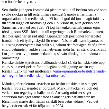
sen for de hem igen…
Sen skulle ju dagen komma då plenum skulle få besluta om vad som
skulle skickas in till regeringen i ärendet Samebyarnas interna
organisation och medlemskap. Vi hade i god tid innan tagit initiativ
till att att lägga ett motförslag och Gouvsonasti, Min geidno och
Samerrna var med oss i det. Vi tog helt enkelt samebyarnas egna
förslag, som SSR skickat in till regeringen och Renmarkskomitten,
det förslaget har en rad utgångspunkter och positioner för arbetet
framåt, och ett tydligt skydd för renen. Nästan alla samebyarna, och
alla skogssamebyarna har ställt sig bakom det förslaget. Vi såg fram
emot röstningen, tänkte att samebyarna ändå har en stark förankring
i majoriteten av plenums ledamöter, så vårt förslag borde vinna en
omröstning.
Kanske tänkte styrelsens ordförande också så, då han skickade upp
en av sina medspelare för att begära bordläggning av sitt eget
förslag. Länk till vårt motförslag;
terna-organisation-beslutsfattande-
och-regler-for-medlemskap-ska-utformas/
Måndag efter plenum, styrelsen tar beslut att skicka in sitt eget
förslag, trots att ärendet är bordlagt. Märkligt tycker vi, och det
verkar som regeringen håller med. Ansvarig minister säger
“eftersom förslaget saknar stöd i Sametingets parlamentariska
församling måste den frågan särskilt bearbetas vidare.” Vad det
betyder är en sak vi får följa under 2024.