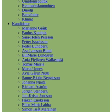
Ungdomspolitik
Renmarkskommittén
Duodji
Bete/foder
Klimat
Kandidater
Marianne Gråik
Paulus Kuoljok
Sara-Helén Persson
Petter Israelsson
Peder Lundberg
Åsa Larsson Blind
ElliMarie Lundgren
Anja Fjellgren Walkeapää
Tomas Marsja
Maria Unnes
Ayla Gáren Nutti
Sanne-Ristin Bengtsson
Johanna Njaita
Richard Åström
Jörgen Stenberg
Jon-Krista Jonsson
Håkan Enoksson
Ellen Marit Labba
Simon Issát Marainen