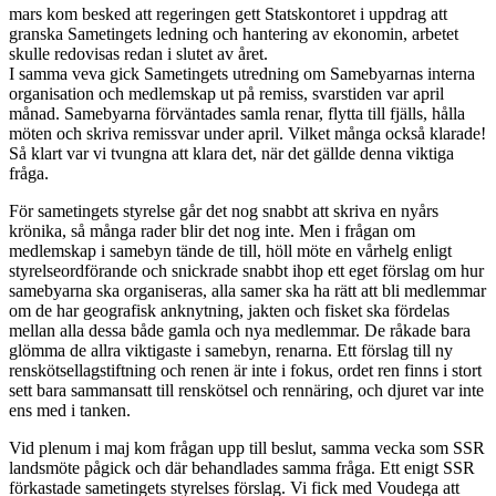
mars kom besked att regeringen gett Statskontoret i uppdrag att
granska Sametingets ledning och hantering av ekonomin, arbetet
skulle redovisas redan i slutet av året.
I samma veva gick Sametingets utredning om Samebyarnas interna
organisation och medlemskap ut på remiss, svarstiden var april
månad. Samebyarna förväntades samla renar, flytta till fjälls, hålla
möten och skriva remissvar under april. Vilket många också klarade!
Så klart var vi tvungna att klara det, när det gällde denna viktiga
fråga.
För sametingets styrelse går det nog snabbt att skriva en nyårs
krönika, så många rader blir det nog inte. Men i frågan om
medlemskap i samebyn tände de till, höll möte en vårhelg enligt
styrelseordförande och snickrade snabbt ihop ett eget förslag om hur
samebyarna ska organiseras, alla samer ska ha rätt att bli medlemmar
om de har geografisk anknytning, jakten och fisket ska fördelas
mellan alla dessa både gamla och nya medlemmar. De råkade bara
glömma de allra viktigaste i samebyn, renarna. Ett förslag till ny
renskötsellagstiftning och renen är inte i fokus, ordet ren finns i stort
sett bara sammansatt till renskötsel och rennäring, och djuret var inte
ens med i tanken.
Vid plenum i maj kom frågan upp till beslut, samma vecka som SSR
landsmöte pågick och där behandlades samma fråga. Ett enigt SSR
förkastade sametingets styrelses förslag. Vi fick med Voudega att