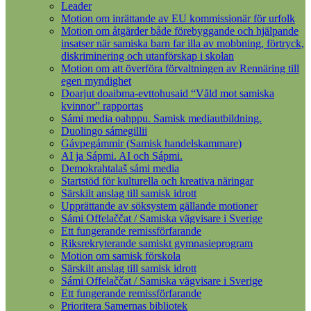
Leader
Motion om inrättande av EU kommissionär för urfolk
Motion om åtgärder både förebyggande och hjälpande
insatser när samiska barn far illa av mobbning, förtryck,
diskriminering och utanförskap i skolan
Motion om att överföra förvaltningen av Rennäring till
egen myndighet
Doarjut doaibma-evttohusaid “Våld mot samiska
kvinnor” rapportas
Sámi media oahppu. Samisk mediautbildning.
Duolingo sámegillii
Gávpegámmir (Samisk handelskammare)
AI ja Sápmi. AI och Sápmi.
Demokrahtalaš sámi media
Startstöd för kulturella och kreativa näringar
Särskilt anslag till samisk idrott
Upprättande av söksystem gällande motioner
Sámi Offelaččat / Samiska vägvisare i Sverige
Ett fungerande remissförfarande
Riksrekryterande samiskt gymnasieprogram
Motion om samisk förskola
Särskilt anslag till samisk idrott
Sámi Offelaččat / Samiska vägvisare i Sverige
Ett fungerande remissförfarande
Prioritera Samernas bibliotek