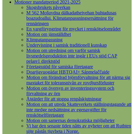
Motioner mandatperiod 2021-2025
Skogsbrukets påverkan
M 562 Mošuvdna dálkadatheivehan buhtadusas
boazudoallui. Klimatanpassningsersättning för
rennäringen
En vargföryngring för mycket i renskötselområdet
Motion om jämställdhet
Klimpatanpassning
Undervisning i samisk traditionell kunskap
Motion om utredning om varför samisk
livsmedelsproduktion inte ingår i EUs stöd CAP
pelare1 direktstöd
Företagsstöd för samiska företagare
Doarjjavuogádat HBTQAI+ Sápmelaččaide
Motion om förändrad björnförvaltning för att närma sig
maxtaket för toleransnivån av rovdjursförluster
Motion om översyn av inventeringssystem och
förvaltning av örn
Åtgärder för att stoppa renpåskjutningar
Motion om att utreda Skatteverkets ställningstagande att
inte medge nedsättning av egenavgifter för
renskötselföretagare
Motion om samernas demokratiska möjligheter
Vi har den senaste tiden nåtts av nyheter om att Ruthten
sijte påstås tjuvbeta i Norge.