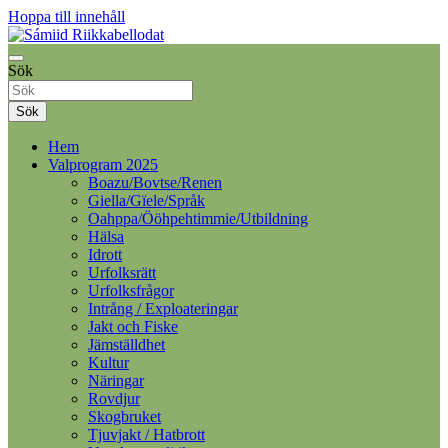
Hoppa till innehåll
Samelandspartiet
Sök
Sámiid Riikkabellodat
Sök
Hem
Valprogram 2025
Boazu/Bovtse/Renen
Giella/Gïele/Språk
Oahppa/Ööhpehtimmie/Utbildning
Hälsa
Idrott
Urfolksrätt
Urfolksfrågor
Intrång / Exploateringar
Jakt och Fiske
Jämställdhet
Kultur
Näringar
Rovdjur
Skogbruket
Tjuvjakt / Hatbrott