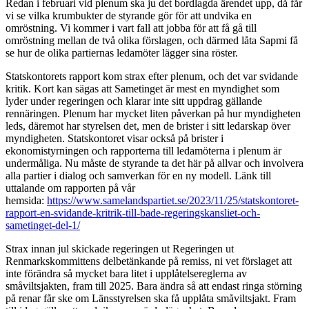
Redan i februari vid plenum ska ju det bordlagda ärendet upp, då får
vi se vilka krumbukter de styrande gör för att undvika en
omröstning. Vi kommer i vart fall att jobba för att få gå till
omröstning mellan de två olika förslagen, och därmed låta Sapmi få
se hur de olika partiernas ledamöter lägger sina röster.
Statskontorets rapport kom strax efter plenum, och det var svidande
kritik. Kort kan sägas att Sametinget är mest en myndighet som
lyder under regeringen och klarar inte sitt uppdrag gällande
rennäringen. Plenum har mycket liten påverkan på hur myndigheten
leds, däremot har styrelsen det, men de brister i sitt ledarskap över
myndigheten. Statskontoret visar också på brister i
ekonomistyrningen och rapporterna till ledamöterna i plenum är
undermåliga. Nu måste de styrande ta det här på allvar och involvera
alla partier i dialog och samverkan för en ny modell. Länk till
uttalande om rapporten på vår
hemsida:
https://www.samelandspartiet.se/2023/11/25/statskontoret-
rapport-en-svidande-kritrik-till-bade-regeringskansliet-och-
sametinget-del-1/
Strax innan jul skickade regeringen ut Regeringen ut
Renmarkskommittens delbetänkande på remiss, ni vet förslaget att
inte förändra så mycket bara litet i upplåtelsereglerna av
småviltsjakten, fram till 2025. Bara ändra så att endast ringa störning
på renar får ske om Länsstyrelsen ska få upplåta småviltsjakt. Fram