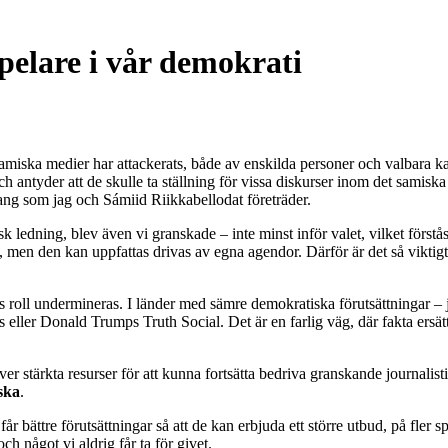
elare i vår demokrati
Samiska medier har attackerats, både av enskilda personer och valbara ka
ch antyder att de skulle ta ställning för vissa diskurser inom det samis
falang som jag och Sámiid Riikkabellodat företräder.
isk ledning, blev även vi granskade – inte minst inför valet, vilket först
ra, men den kan uppfattas drivas av egna agendor. Därför är det så viktig
roll undermineras. I länder med sämre demokratiska förutsättningar – ja,
er Donald Trumps Truth Social. Det är en farlig väg, där fakta ersätts
r stärkta resurser för att kunna fortsätta bedriva granskande journalist
ska
.
r bättre förutsättningar så att de kan erbjuda ett större utbud, på fler s
ch något vi aldrig får ta för givet.