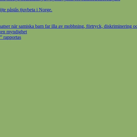
ijte påstås tjuvbeta i Norge.
ser när samiska barn far illa av mobbning, förtryck, diskriminering oc
egen myndighet
” rapportas