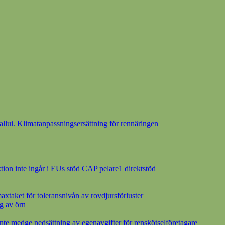
ui. Klimatanpassningsersättning för rennäringen
ion inte ingår i EUs stöd CAP pelare1 direktstöd
axtaket för toleransnivån av rovdjursförluster
g av örn
inte medge nedsättning av egenavgifter för renskötselföretagare