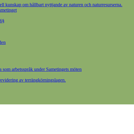
ell kunskap om hållbart nyttjande av naturen och naturresurserna.
ametinget
 6§
den
a som arbetsspråk under Sametingets möten
videring av terrängkörningslagen.