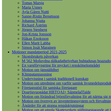
Tomas Marsja
Maria Unnes
Ayla Gáren Nutti
Sanne-Ristin Bengtsson
Johanna Njaita
Richard Åström
Jörgen Stenberg
Jon-Krista Jonsson
Håkan Enoksson
Ellen Marit Labba
Simon Issát Marainen
Motioner mandatperiod 2021-2025
Skogsbrukets påverkan
M 562 Mošuvdna dálkadatheivehan buhtadusas boazudoall
En vargföryngring för mycket i renskötselområdet
Motion om jämställdhet
Klimpatanpassning
Undervisning i samisk traditionell kunskap
Motion om utredning om varför samisk livsmedelsprodukt
Företagsstöd för samiska företagare
Doarjjavuogádat HBTQAI+ Sápmelaččaide
Motion om förändrad björnförvaltning för att närma sig m
Motion om översyn av inventeringssystem och förvaltnin
Åtgärder för att stoppa renpåskjutningar
Motion om att utreda Skatteverkets ställningstagande att 