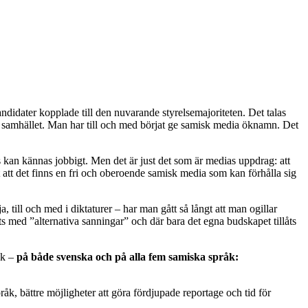
ndidater kopplade till den nuvarande styrelsemajoriteten. Det talas
ka samhället. Man har till och med börjat ge samisk media öknamn. Det
ås kan kännas jobbigt. Men det är just det som är medias uppdrag: att
t att det finns en fri och oberoende samisk media som kan förhålla sig
 till och med i diktaturer – har man gått så långt att man ogillar
 med ”alternativa sanningar” och där bara det egna budskapet tillåts
ik –
på både svenska och på alla fem samiska språk:
pråk, bättre möjligheter att göra fördjupade reportage och tid för