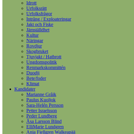
Idrott
Urfolksrätt
Urfolksfrågor
Intrång / Exploateringar
Jakt och Fiske
Jämställdhet
Kultur
Näringar
Rovdjur
Skogbruket
Tjuvjakt / Hatbrott
Ungdomspolitik
Renmarkskommittén
Duodji
Bete/foder
Klimat
Kandidater
Marianne Gråik
Paulus Kuoljok
Sara-Helén Persson
Petter Israelsson
Peder Lundberg
Åsa Larsson Blind
ElliMarie Lundgren
Anja Fjellgren Walkeapää