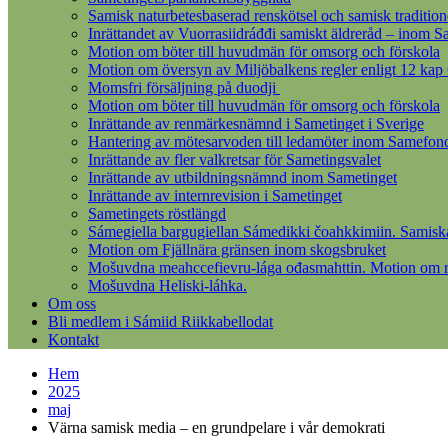
Samisk naturbetesbaserad renskötsel och samisk tradition
Inrättandet av Vuorrasiidráđđi samiskt äldreråd – inom S
Motion om böter till huvudmän för omsorg och förskola
Motion om översyn av Miljöbalkens regler enligt 12 kap
Momsfri försäljning på duodji
Motion om böter till huvudmän för omsorg och förskola
Inrättande av renmärkesnämnd i Sametinget i Sverige
Hantering av mötesarvoden till ledamöter inom Samefon
Inrättande av fler valkretsar för Sametingsvalet
Inrättande av utbildningsnämnd inom Sametinget
Inrättande av internrevision i Sametinget
Sametingets röstlängd
Sámegiella bargugiellan Sámedikki čoahkkimiin. Samisk
Motion om Fjällnära gränsen inom skogsbruket
Mošuvdna meahccefievru-lága ođasmahttin. Motion om re
Mošuvdna Heliski-láhka.
Om oss
Bli medlem i Sámiid Riikkabellodat
Kontakt
Hem
2025
maj
Värna samisk media – en grundpelare i vår demokrati