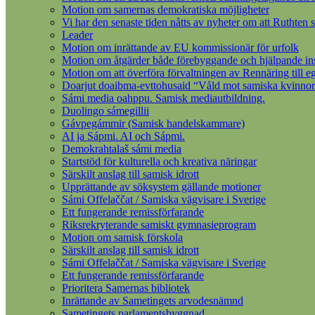
Motion om samernas demokratiska möjligheter
Vi har den senaste tiden nåtts av nyheter om att Ruthten s
Leader
Motion om inrättande av EU kommissionär för urfolk
Motion om åtgärder både förebyggande och hjälpande insat
Motion om att överföra förvaltningen av Rennäring till 
Doarjut doaibma-evttohusaid “Våld mot samiska kvinnor
Sámi media oahppu. Samisk mediautbildning.
Duolingo sámegillii
Gávpegámmir (Samisk handelskammare)
AI ja Sápmi. AI och Sápmi.
Demokrahtalaš sámi media
Startstöd för kulturella och kreativa näringar
Särskilt anslag till samisk idrott
Upprättande av söksystem gällande motioner
Sámi Offelaččat / Samiska vägvisare i Sverige
Ett fungerande remissförfarande
Riksrekryterande samiskt gymnasieprogram
Motion om samisk förskola
Särskilt anslag till samisk idrott
Sámi Offelaččat / Samiska vägvisare i Sverige
Ett fungerande remissförfarande
Prioritera Samernas bibliotek
Inrättande av Sametingets arvodesnämnd
Sametingets parlamentsbyggnad