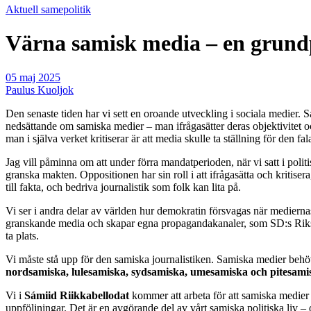
Aktuell samepolitik
Värna samisk media – en grundp
05 maj 2025
Paulus Kuoljok
Den senaste tiden har vi sett en oroande utveckling i sociala medier. 
nedsättande om samiska medier – man ifrågasätter deras objektivitet o
man i själva verket kritiserar är att media skulle ta ställning för den 
Jag vill påminna om att under förra mandatperioden, när vi satt i polit
granska makten. Oppositionen har sin roll i att ifrågasätta och kritise
till fakta, och bedriva journalistik som folk kan lita på.
Vi ser i andra delar av världen hur demokratin försvagas när mediernas 
granskande media och skapar egna propagandakanaler, som SD:s Riks ell
ta plats.
Vi måste stå upp för den samiska journalistiken. Samiska medier behöve
nordsamiska, lulesamiska, sydsamiska, umesamiska och pitesami
Vi i
Sámiid Riikkabellodat
kommer att arbeta för att samiska medier få
uppföljningar. Det är en avgörande del av vårt samiska politiska liv – o