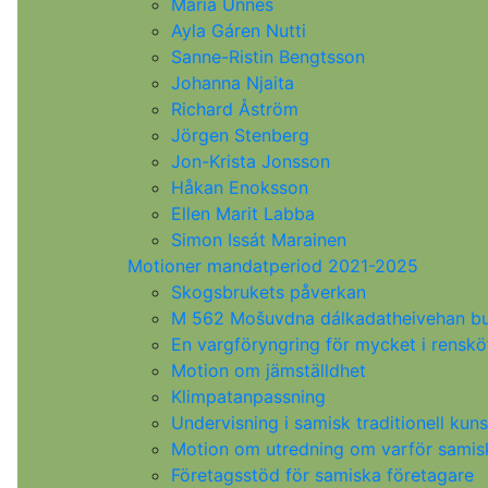
Maria Unnes
Ayla Gáren Nutti
Sanne-Ristin Bengtsson
Johanna Njaita
Richard Åström
Jörgen Stenberg
Jon-Krista Jonsson
Håkan Enoksson
Ellen Marit Labba
Simon Issát Marainen
Motioner mandatperiod 2021-2025
Skogsbrukets påverkan
M 562 Mošuvdna dálkadatheivehan buh
En vargföryngring för mycket i rensk
Motion om jämställdhet
Klimpatanpassning
Undervisning i samisk traditionell kun
Motion om utredning om varför samisk
Företagsstöd för samiska företagare