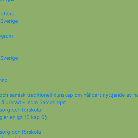
otioner
 Sverige
rogram
 Sverige
ämnd
ch samisk traditionell kunskap om hållbart nyttjande av na
t äldreråd – inom Sametinget
sorg och förskola
ler enligt 12 kap 6§
sorg och förskola