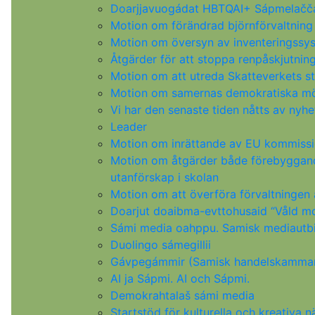
Doarjjavuogádat HBTQAI+ Sápmelačč
Motion om förändrad björnförvaltning 
Motion om översyn av inventeringssys
Åtgärder för att stoppa renpåskjutnin
Motion om att utreda Skatteverkets st
Motion om samernas demokratiska möj
Vi har den senaste tiden nåtts av nyhe
Leader
Motion om inrättande av EU kommissio
Motion om åtgärder både förebyggande 
utanförskap i skolan
Motion om att överföra förvaltningen 
Doarjut doaibma-evttohusaid “Våld mo
Sámi media oahppu. Samisk mediautbi
Duolingo sámegillii
Gávpegámmir (Samisk handelskamma
AI ja Sápmi. AI och Sápmi.
Demokrahtalaš sámi media
Startstöd för kulturella och kreativa n