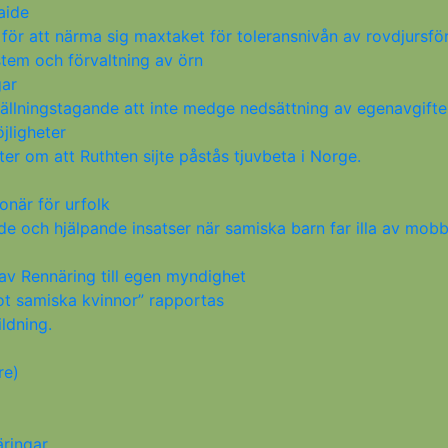
aide
för att närma sig maxtaket för toleransnivån av rovdjursför
tem och förvaltning av örn
gar
ällningstagande att inte medge nedsättning av egenavgifte
ligheter
ter om att Ruthten sijte påstås tjuvbeta i Norge.
när för urfolk
och hjälpande insatser när samiska barn far illa av mobbn
av Rennäring till egen myndighet
t samiska kvinnor” rapportas
ldning.
re)
äringar