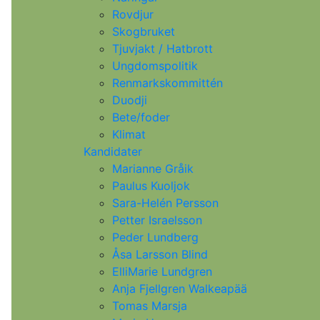
Rovdjur
Skogbruket
Tjuvjakt / Hatbrott
Ungdomspolitik
Renmarkskommittén
Duodji
Bete/foder
Klimat
Kandidater
Marianne Gråik
Paulus Kuoljok
Sara-Helén Persson
Petter Israelsson
Peder Lundberg
Åsa Larsson Blind
ElliMarie Lundgren
Anja Fjellgren Walkeapää
Tomas Marsja