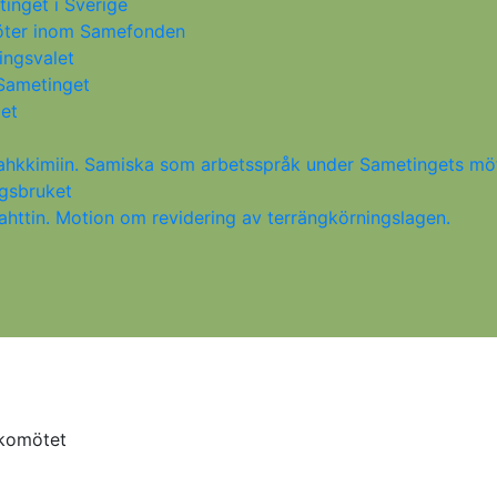
inget i Sverige
möter inom Samefonden
ingsvalet
 Sametinget
get
oahkkimiin. Samiska som arbetsspråk under Sametingets mö
ogsbruket
ttin. Motion om revidering av terrängkörningslagen.
rkomötet