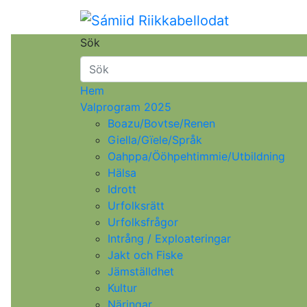
Sámiid Riikkabellodat
Samelandspartiet
Sök
Hem
Valprogram 2025
Boazu/Bovtse/Renen
Giella/Gïele/Språk
Oahppa/Ööhpehtimmie/Utbildning
Hälsa
Idrott
Urfolksrätt
Urfolksfrågor
Intrång / Exploateringar
Jakt och Fiske
Jämställdhet
Kultur
Näringar