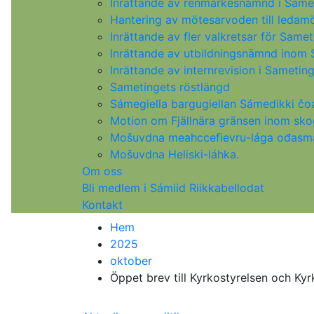
Inrättande av renmärkesnämnd i Samet
Hantering av mötesarvoden till leda
Inrättande av fler valkretsar för Samet
Inrättande av utbildningsnämnd inom
Inrättande av internrevision i Sametin
Sametingets röstlängd
Sámegiella bargugiellan Sámedikki č
Motion om Fjällnära gränsen inom sk
Mošuvdna meahccefievru-lága ođasmah
Mošuvdna Heliski-láhka.
Om oss
Bli medlem i Sámiid Riikkabellodat
Kontakt
Hem
2025
oktober
Öppet brev till Kyrkostyrelsen och Ky