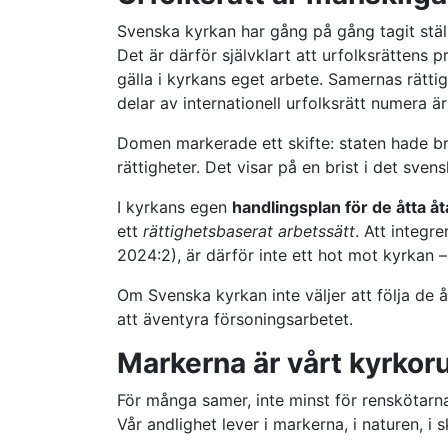
Svenska kyrkan har gång på gång tagit ställ
Det är därför självklart att urfolksrättens
gälla i kyrkans eget arbete. Samernas rätti
delar av internationell urfolksrätt numera ä
Domen markerade ett skifte: staten hade bru
rättigheter. Det visar på en brist i det sve
I kyrkans egen
handlingsplan för de åtta 
ett
rättighetsbaserat arbetssätt
. Att integr
2024:2), är därför inte ett hot mot kyrkan –
Om Svenska kyrkan inte väljer att följa de
att äventyra försoningsarbetet.
Markerna är vårt kyrko
För många samer, inte minst för renskötarna
Vår andlighet lever i markerna, i naturen, i