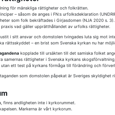
ning för mänskliga rättigheter och folkrätten.
 principer – såsom de anges i FN:s urfolksdeklaration (UND
gheter som folk bekräftades i Girjasdomen (NJA 2020 s. 3). 
r praxis vad gäller upprätthållandet av urfolks rättigheter.
stit i sitt ansvar och domstolen tvingades luta sig mot int
nska rättsskyddet – en brist som Svenska kyrkan nu har möjli
åtagandena
kopplade till ursäkten till det samiska folket ange
era samernas rättigheter i Svenska kyrkans skogsförvaltnin
 utan ett test på kyrkans förmåga till förändring och förver
 åtaganden som domstolen påpekat är Sveriges skyldighet r
rum
, finns andligheten inte i kyrkorummet.
 skapelsen. Marker­na är vårt kyrkorum.