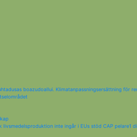
tadusas boazudoallui. Klimatanpassningsersättning för re
ötselområdet
skap
 livsmedelsproduktion inte ingår i EUs stöd CAP pelare1 d