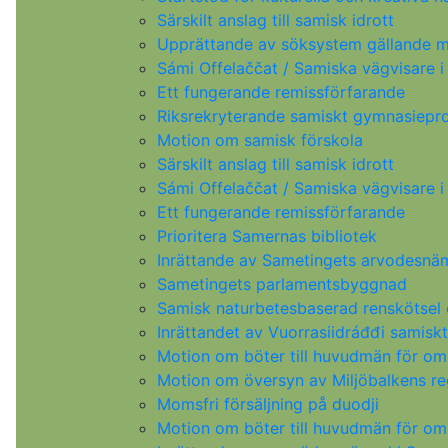
Särskilt anslag till samisk idrott
Upprättande av söksystem gällande m
Sámi Offelaččat / Samiska vägvisare i
Ett fungerande remissförfarande
Riksrekryterande samiskt gymnasiep
Motion om samisk förskola
Särskilt anslag till samisk idrott
Sámi Offelaččat / Samiska vägvisare i
Ett fungerande remissförfarande
Prioritera Samernas bibliotek
Inrättande av Sametingets arvodesn
Sametingets parlamentsbyggnad
Samisk naturbetesbaserad renskötsel o
Inrättandet av Vuorrasiidráđđi samisk
Motion om böter till huvudmän för om
Motion om översyn av Miljöbalkens reg
Momsfri försäljning på duodji
Motion om böter till huvudmän för om