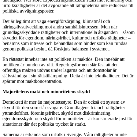
urfolksrättigheter är det avgörande att rättigheterna inte reduceras till
politiska avvägningsposter.
Det är legitimt att väga energiförsörjning, klimatmål och
näringslivsutveckling mot andra samhällsintressen. Men när
grundlagsskyddade rättigheter och internationella åtaganden – såsom
skyddet för egendom, näringsfrihet, kultur och urfolks rättigheter –
benämns som intresse och behandlas som hinder som kan rundas
genom politiska beslut, då förskjuts balansen i systemet.
En rättsstat innebär inte att politiken är maktlös. Den innebär att
politiken är bunden av rätt. Regeringsformen slår fast att den
offentliga makten utövas under lagarna och att domstolar är
självständiga i sin rättstillämpning. Detta är inte teknikaliteter. Det är
spärrar mot maktkoncentration.
Majoritetens makt och minoritetens skydd
Demokrati är mer än majoritetsstyre. Den är också ett system av
skydd för den som står svagare. Grundlagens fri- och rättigheter –
yttrandefrihet, föreningsfrihet, skydd mot diskriminering,
egendomsskydd och skydd för minoriteter – är konstruerade just för
situationer där det politiska trycket är starkt.
Samerna är erkända som urfolk i Sverige. Våra rättigheter är inte