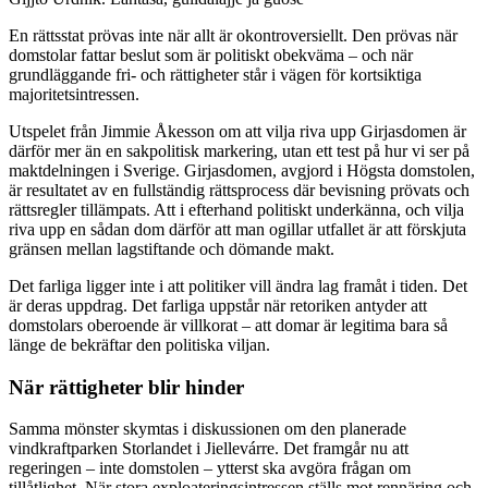
En rättsstat prövas inte när allt är okontroversiellt. Den prövas när
domstolar fattar beslut som är politiskt obekväma – och när
grundläggande fri- och rättigheter står i vägen för kortsiktiga
majoritetsintressen.
Utspelet från Jimmie Åkesson om att vilja riva upp Girjasdomen är
därför mer än en sakpolitisk markering, utan ett test på hur vi ser på
maktdelningen i Sverige. Girjasdomen, avgjord i Högsta domstolen,
är resultatet av en fullständig rättsprocess där bevisning prövats och
rättsregler tillämpats. Att i efterhand politiskt underkänna, och vilja
riva upp en sådan dom därför att man ogillar utfallet är att förskjuta
gränsen mellan lagstiftande och dömande makt.
Det farliga ligger inte i att politiker vill ändra lag framåt i tiden. Det
är deras uppdrag. Det farliga uppstår när retoriken antyder att
domstolars oberoende är villkorat – att domar är legitima bara så
länge de bekräftar den politiska viljan.
När rättigheter blir hinder
Samma mönster skymtas i diskussionen om den planerade
vindkraftparken Storlandet i Jiellevárre. Det framgår nu att
regeringen – inte domstolen – ytterst ska avgöra frågan om
tillåtlighet. När stora exploateringsintressen ställs mot rennäring och