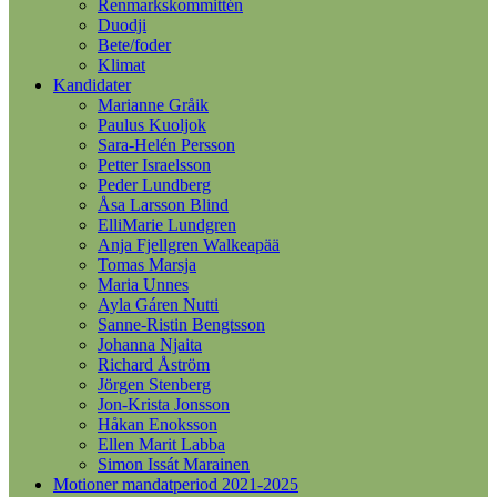
Renmarkskommittén
Duodji
Bete/foder
Klimat
Kandidater
Marianne Gråik
Paulus Kuoljok
Sara-Helén Persson
Petter Israelsson
Peder Lundberg
Åsa Larsson Blind
ElliMarie Lundgren
Anja Fjellgren Walkeapää
Tomas Marsja
Maria Unnes
Ayla Gáren Nutti
Sanne-Ristin Bengtsson
Johanna Njaita
Richard Åström
Jörgen Stenberg
Jon-Krista Jonsson
Håkan Enoksson
Ellen Marit Labba
Simon Issát Marainen
Motioner mandatperiod 2021-2025