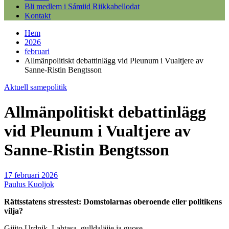
Bli medlem i Sámiid Riikkabellodat
Kontakt
Hem
2026
februari
Allmänpolitiskt debattinlägg vid Pleunum i Vualtjere av
Sanne-Ristin Bengtsson
Aktuell samepolitik
Allmänpolitiskt debattinlägg
vid Pleunum i Vualtjere av
Sanne-Ristin Bengtsson
17 februari 2026
Paulus Kuoljok
Rättsstatens stresstest: Domstolarnas oberoende eller politikens
vilja?
Gijjto Urdnik. Lahtasa, gulldaläjje ja guose