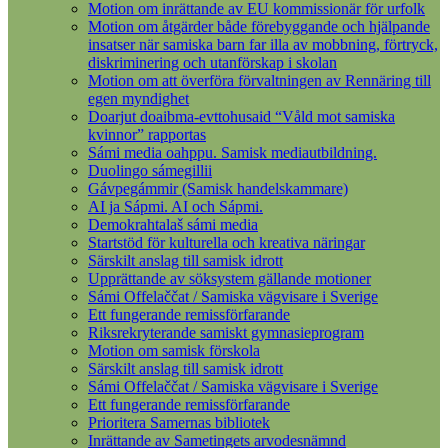
Motion om inrättande av EU kommissionär för urfolk
Motion om åtgärder både förebyggande och hjälpande
insatser när samiska barn far illa av mobbning, förtryck,
diskriminering och utanförskap i skolan
Motion om att överföra förvaltningen av Rennäring till
egen myndighet
Doarjut doaibma-evttohusaid “Våld mot samiska
kvinnor” rapportas
Sámi media oahppu. Samisk mediautbildning.
Duolingo sámegillii
Gávpegámmir (Samisk handelskammare)
AI ja Sápmi. AI och Sápmi.
Demokrahtalaš sámi media
Startstöd för kulturella och kreativa näringar
Särskilt anslag till samisk idrott
Upprättande av söksystem gällande motioner
Sámi Offelaččat / Samiska vägvisare i Sverige
Ett fungerande remissförfarande
Riksrekryterande samiskt gymnasieprogram
Motion om samisk förskola
Särskilt anslag till samisk idrott
Sámi Offelaččat / Samiska vägvisare i Sverige
Ett fungerande remissförfarande
Prioritera Samernas bibliotek
Inrättande av Sametingets arvodesnämnd