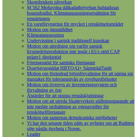
Skogsbrukets påverkan
M 562 Mošuvdna dálkadatheivehan buhtadusas
boazudoallui. Klimatanpassningsersättning för
rennäringen
En vargföryngring för mycket i renskötselområdet
Motion om jämställdhet
Klimpatanpassning
Undervisning i samisk traditionell kunskap
Motion om utredning om varför samisk
livsmedelsproduktion inte ingår i EUs stöd CAP
pelare1 direktstöd
Företagsstöd för samiska företagare
Doarjjavuogádat HBTQAI+ Sápmelaččaide
Motion om förändrad björnförvaltning för att närma sig
maxtaket för toleransnivån av rovdjursförluster
Motion om översyn av inventeringssystem och
förvaltning av örn
Åtgärder för att stoppa renpåskjutningar
Motion om att utreda Skatteverkets ställningstagande att
inte medge nedsättning av egenavgifter för
renskötselföretagare
Motion om samernas demokratiska möjligheter
Vi har den senaste tiden nåtts av nyheter om att Ruthten
sijte påstås tjuvbeta i Norge.
Leader