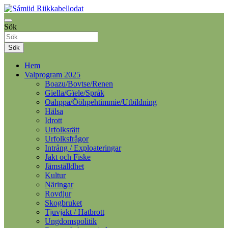
Samelandspartiet
Sök
Sámiid Riikkabellodat
Sök
Hem
Valprogram 2025
Boazu/Bovtse/Renen
Giella/Gïele/Språk
Oahppa/Ööhpehtimmie/Utbildning
Hälsa
Idrott
Urfolksrätt
Urfolksfrågor
Intrång / Exploateringar
Jakt och Fiske
Jämställdhet
Kultur
Näringar
Rovdjur
Skogbruket
Tjuvjakt / Hatbrott
Ungdomspolitik