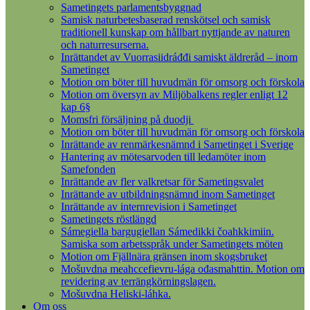
Sametingets parlamentsbyggnad
Samisk naturbetesbaserad renskötsel och samisk
traditionell kunskap om hållbart nyttjande av naturen
och naturresurserna.
Inrättandet av Vuorrasiidráđđi samiskt äldreråd – inom
Sametinget
Motion om böter till huvudmän för omsorg och förskola
Motion om översyn av Miljöbalkens regler enligt 12
kap 6§
Momsfri försäljning på duodji
Motion om böter till huvudmän för omsorg och förskola
Inrättande av renmärkesnämnd i Sametinget i Sverige
Hantering av mötesarvoden till ledamöter inom
Samefonden
Inrättande av fler valkretsar för Sametingsvalet
Inrättande av utbildningsnämnd inom Sametinget
Inrättande av internrevision i Sametinget
Sametingets röstlängd
Sámegiella bargugiellan Sámedikki čoahkkimiin.
Samiska som arbetsspråk under Sametingets möten
Motion om Fjällnära gränsen inom skogsbruket
Mošuvdna meahccefievru-lága ođasmahttin. Motion om
revidering av terrängkörningslagen.
Mošuvdna Heliski-láhka.
Om oss