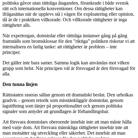
politiska gåvor utan rättsliga åtaganden, förankrade i både svensk
rätt och internationella konventioner. Om dessa rättigheter kan
ifrågasättas när de upplevs stå i vägen för exploatering eller opinion,
då är de i praktiken villkorade. Och villkorade rättigheter är inga
rättigheter alls.
När expertorgan, domstolar eller rättsliga instanser gång på gång
framställs som bromsklossar för den ”riktiga” politiken riskerar vi att
internalisera en farlig tanke: att rättigheter är problem – inte
principer.
Det gäller inte bara samer. Samma logik kan användas mot vilken
grupp som helst. När principen väl är försvagad är den försvagad för
alla.
Den tunna linjen
Rättsstaten raseras sällan genom ett dramatiskt beslut. Den urholkas
gradvis – genom retorik som misstänkliggör domstolar, genom
lagstiftning som tänjer på proportionalitet och genom politiska
signaler som antyder att grundlagen är förhandlingsbar.
Att försvara domstolars oberoende innebär inte att man måste hålla
med varje dom. Att försvara mänskliga rättigheter innebär inte att
man motsätter sig utveckling eller säkerhet. Det innebär att man