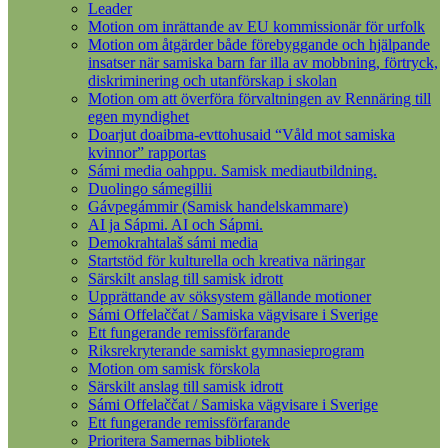
Leader
Motion om inrättande av EU kommissionär för urfolk
Motion om åtgärder både förebyggande och hjälpande
insatser när samiska barn far illa av mobbning, förtryck,
diskriminering och utanförskap i skolan
Motion om att överföra förvaltningen av Rennäring till
egen myndighet
Doarjut doaibma-evttohusaid “Våld mot samiska
kvinnor” rapportas
Sámi media oahppu. Samisk mediautbildning.
Duolingo sámegillii
Gávpegámmir (Samisk handelskammare)
AI ja Sápmi. AI och Sápmi.
Demokrahtalaš sámi media
Startstöd för kulturella och kreativa näringar
Särskilt anslag till samisk idrott
Upprättande av söksystem gällande motioner
Sámi Offelaččat / Samiska vägvisare i Sverige
Ett fungerande remissförfarande
Riksrekryterande samiskt gymnasieprogram
Motion om samisk förskola
Särskilt anslag till samisk idrott
Sámi Offelaččat / Samiska vägvisare i Sverige
Ett fungerande remissförfarande
Prioritera Samernas bibliotek