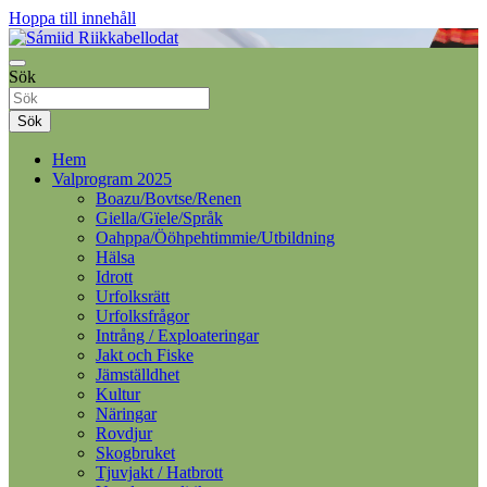
Hoppa till innehåll
Samelandspartiet
Sök
Sámiid Riikkabellodat
Sök
Hem
Valprogram 2025
Boazu/Bovtse/Renen
Giella/Gïele/Språk
Oahppa/Ööhpehtimmie/Utbildning
Hälsa
Idrott
Urfolksrätt
Urfolksfrågor
Intrång / Exploateringar
Jakt och Fiske
Jämställdhet
Kultur
Näringar
Rovdjur
Skogbruket
Tjuvjakt / Hatbrott