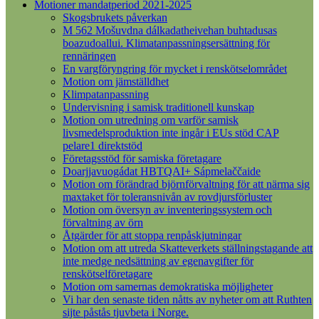
Motioner mandatperiod 2021-2025
Skogsbrukets påverkan
M 562 Mošuvdna dálkadatheivehan buhtadusas
boazudoallui. Klimatanpassningsersättning för
rennäringen
En vargföryngring för mycket i renskötselområdet
Motion om jämställdhet
Klimpatanpassning
Undervisning i samisk traditionell kunskap
Motion om utredning om varför samisk
livsmedelsproduktion inte ingår i EUs stöd CAP
pelare1 direktstöd
Företagsstöd för samiska företagare
Doarjjavuogádat HBTQAI+ Sápmelaččaide
Motion om förändrad björnförvaltning för att närma sig
maxtaket för toleransnivån av rovdjursförluster
Motion om översyn av inventeringssystem och
förvaltning av örn
Åtgärder för att stoppa renpåskjutningar
Motion om att utreda Skatteverkets ställningstagande att
inte medge nedsättning av egenavgifter för
renskötselföretagare
Motion om samernas demokratiska möjligheter
Vi har den senaste tiden nåtts av nyheter om att Ruthten
sijte påstås tjuvbeta i Norge.