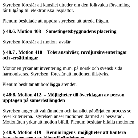
Styrelsen föreslår att kansliet utreder om den folkvalda församling
får tillgång till elektroniska läsplattor.
Plenum beslutade att uppdra styrelsen att utreda frågan.
§ 48.6. Motion 408 – Sametingetsbyggnadens placering
Styrelsen föreslår att motion avslår
§ 48.7 . Motion 410 – Toleransnivåer, rovdjursinventeringar
och -ersättningar
Motionen yrkar att inventering m.m. på norsk och svensk sida
harmoniseras. Styrelsen föreslår att motionen tillstyrks.
Plenum beslutar att bordlägga ärendet.
§ 48:8. Motion 412. – Möjligheter till överklagan av person
upptagen på sameröstlängden
Styrelsen anger att valnämnden och kansliet påbörjat en process se
över kriterierna. styrelsen anser motionen därmed är besvarad.
Motionären yrkar att motion bifall. Plenum beslutar bifalla motionen.
§ 48:9. Motion 419 – Rennäringens möjligheter att hantera
konsekvenserna av klimatförändringar.