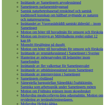
Inrättande av Sametingets arvodesnämnd
Sametingets parlamentsbyggnad
Samisk naturbetesbaserad renskötsel och samisk
traditionell kunskap om hållbart nyttjande av naturen
och naturresurserna.
Inrättandet av Vuorrasiidráđđi samiskt äldreråd – inom
Sametinget
Motion om böter till huvudmän för omsorg och förskola
Motion om översyn av Miljöbalkens regler enligt 12
kap 6§
Momsfri försäljning på duodji
Motion om böter till huvudmän för omsorg och förskola
Inrättande av renmärkesnämnd i Sametinget i Sverige
Hantering av mötesarvoden till ledamöter inom
Samefonden
Inrättande av fler valkretsar för Sametingsvalet
Inrättande av utbildningsnämnd inom Sametinget
Inrättande av internrevision i Sametinget
Sametingets röstlängd
Sámegiella bargugiellan Sámedikki čoahkkimiin.
Samiska som arbetsspråk under Sametingets möten
Motion om Fjällnära gränsen inom skogsbruket
Mošuvdna meahccefievru-lága ođasmahttin. Motion om
revidering av terrängkörningslagen.
Mošuvdna Heliski-láhka.