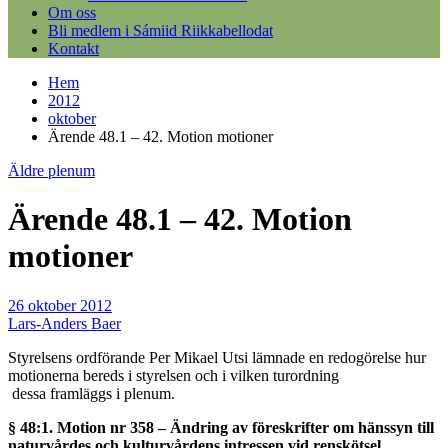
Om oss
Bli medlem i Sámiid Riikkabellodat
Kontakt
Hem
2012
oktober
Ärende 48.1 – 42. Motion motioner
Äldre plenum
Ärende 48.1 – 42. Motion
motioner
26 oktober 2012
Lars-Anders Baer
Styrelsens ordförande Per Mikael Utsi lämnade en redogörelse hur
motionerna bereds i styrelsen och i vilken turordning
dessa framläggs i plenum.
§ 48:1. Motion nr 358 – Ändring av föreskrifter om hänssyn till
naturvårdes och kulturvårdens intressen vid renskötsel.