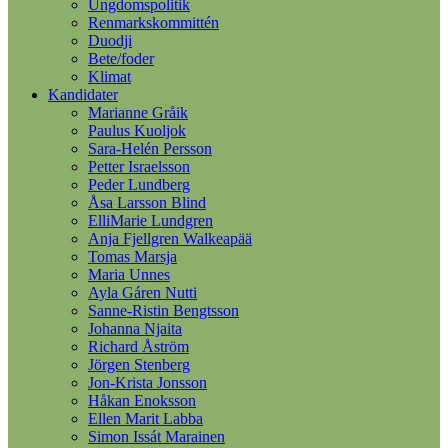
Ungdomspolitik
Renmarkskommittén
Duodji
Bete/foder
Klimat
Kandidater
Marianne Gråik
Paulus Kuoljok
Sara-Helén Persson
Petter Israelsson
Peder Lundberg
Åsa Larsson Blind
ElliMarie Lundgren
Anja Fjellgren Walkeapää
Tomas Marsja
Maria Unnes
Ayla Gáren Nutti
Sanne-Ristin Bengtsson
Johanna Njaita
Richard Åström
Jörgen Stenberg
Jon-Krista Jonsson
Håkan Enoksson
Ellen Marit Labba
Simon Issát Marainen