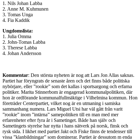
1. Nils Johan Labba
2. Anne M. Kuhmunen
3. Tomas Unga
4. Fia Kaddik
Ungdomslista:
1. Julia Omma
2. John-Tomas Labba
3. Therese Labba
4. Johan Andersson
Kommentar
: Den största nyheten är nog att Lars Jon Allas saknas.
Partiet har föryngrats de senaste åren och det finns både politiska
nybörjare, eller ”rookie” som det kallas i sportsargong och erfarna
politiker. Marita Stinnerbom är engagerad kommunalpolitiken, där
hon är ordförande kommunalfullmäktige i Vilhelmina kommun. Hon
företräder Centerpartiet, vilket nog är en utmaning i samiska
sammanhang numera. Lars Miguel Utsi har väl gått från varit
”rookie” inom ”intärna” samepolitiken till en man med mer
erfarenheter efter fyra år i Sametinget. Både han själv och
Sametingets styrelse har nytta i hans nätverk på norsk, finsk och
rysk sida. I likhet med partiet Jakt och Fiske finns de tendenser till
vissa ”klanbildningar” som dominerar. Partiet är dessutom m enda