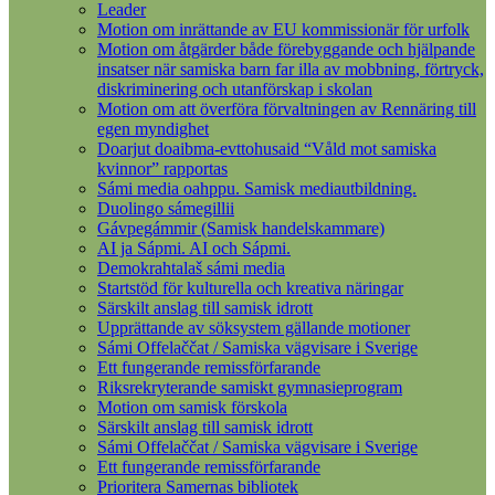
Leader
Motion om inrättande av EU kommissionär för urfolk
Motion om åtgärder både förebyggande och hjälpande
insatser när samiska barn far illa av mobbning, förtryck,
diskriminering och utanförskap i skolan
Motion om att överföra förvaltningen av Rennäring till
egen myndighet
Doarjut doaibma-evttohusaid “Våld mot samiska
kvinnor” rapportas
Sámi media oahppu. Samisk mediautbildning.
Duolingo sámegillii
Gávpegámmir (Samisk handelskammare)
AI ja Sápmi. AI och Sápmi.
Demokrahtalaš sámi media
Startstöd för kulturella och kreativa näringar
Särskilt anslag till samisk idrott
Upprättande av söksystem gällande motioner
Sámi Offelaččat / Samiska vägvisare i Sverige
Ett fungerande remissförfarande
Riksrekryterande samiskt gymnasieprogram
Motion om samisk förskola
Särskilt anslag till samisk idrott
Sámi Offelaččat / Samiska vägvisare i Sverige
Ett fungerande remissförfarande
Prioritera Samernas bibliotek