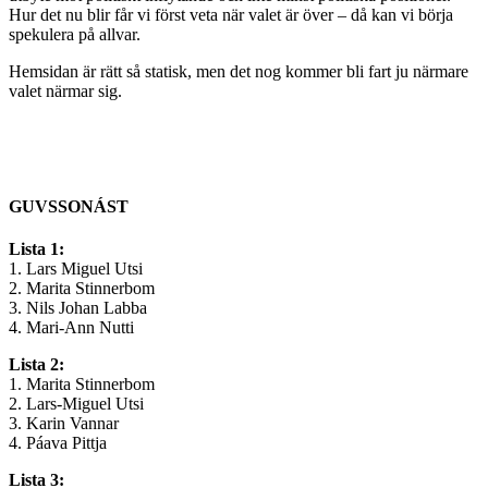
Hur det nu blir får vi först veta när valet är över – då kan vi börja
spekulera på allvar.
Hemsidan är rätt så statisk, men det nog kommer bli fart ju närmare
valet närmar sig.
GUVSSONÁST
Lista 1:
1. Lars Miguel Utsi
2. Marita Stinnerbom
3. Nils Johan Labba
4. Mari-Ann Nutti
Lista 2:
1. Marita Stinnerbom
2. Lars-Miguel Utsi
3. Karin Vannar
4. Páava Pittja
Lista 3: