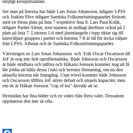
möjligt kronprinsämne.
Ser man på listorna har både Lars Jonas Johansson, tidigare LPSS
och Joakim Påve tidigare Samiska Folkomröstningspartiet förärats
med en första plats på lista 7 respektive lista 8. Lars Paul Kråik,
tidigare Partiet Almut, som numera är nedlagt återfinns också på 2
plats på lista 7. Listorna 1-6 med järntriangeln i topp riktar sig till
kärnväljare gruppen i partiet och listorna 7-8 är till för locka väljare
från LPSS, Albmut och de Samiska Folkomröstningspartiet.
Värvningen av Lars Jonas Johansson och Erik Oscar Oscarsson till
JoF är nog inte helt oproblematiska. Både Johnsson och Oscarsson
är både stridbara och talföra och Håkans Jonsson kommer nog att få
lite jobba att hålla dessa i tukt och herrans förmaning, om nu den
aktuella listorna når framgång. Utan tvivel kommer både Johnsson
och Oscarsson tillföra JoF större debatt och utspels kapacitet, men
om de är Håkan Jonsson ”cop of tea” återstår att se.
Hemsidan har fina bilder och en video från förra valet. Dessutom
uppdateras den inte så ofta.