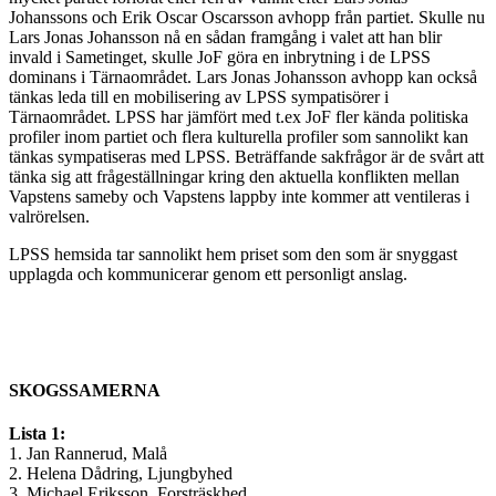
Johanssons och Erik Oscar Oscarsson avhopp från partiet. Skulle nu
Lars Jonas Johansson nå en sådan framgång i valet att han blir
invald i Sametinget, skulle JoF göra en inbrytning i de LPSS
dominans i Tärnaområdet. Lars Jonas Johansson avhopp kan också
tänkas leda till en mobilisering av LPSS sympatisörer i
Tärnaområdet. LPSS har jämfört med t.ex JoF fler kända politiska
profiler inom partiet och flera kulturella profiler som sannolikt kan
tänkas sympatiseras med LPSS. Beträffande sakfrågor är de svårt att
tänka sig att frågeställningar kring den aktuella konflikten mellan
Vapstens sameby och Vapstens lappby inte kommer att ventileras i
valrörelsen.
LPSS hemsida tar sannolikt hem priset som den som är snyggast
upplagda och kommunicerar genom ett personligt anslag.
SKOGSSAMERNA
Lista 1:
1. Jan Rannerud, Malå
2. Helena Dådring, Ljungbyhed
3. Michael Eriksson, Forsträskhed