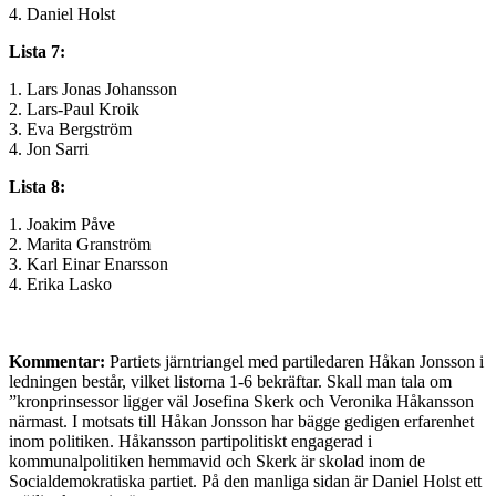
4. Daniel Holst
Lista 7:
1. Lars Jonas Johansson
2. Lars-Paul Kroik
3. Eva Bergström
4. Jon Sarri
Lista 8:
1. Joakim Påve
2. Marita Granström
3. Karl Einar Enarsson
4. Erika Lasko
Kommentar:
Partiets järntriangel med partiledaren Håkan Jonsson i
ledningen består, vilket listorna 1-6 bekräftar. Skall man tala om
”kronprinsessor ligger väl Josefina Skerk och Veronika Håkansson
närmast. I motsats till Håkan Jonsson har bägge gedigen erfarenhet
inom politiken. Håkansson partipolitiskt engagerad i
kommunalpolitiken hemmavid och Skerk är skolad inom de
Socialdemokratiska partiet. På den manliga sidan är Daniel Holst ett