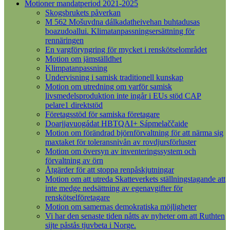
Motioner mandatperiod 2021-2025
Skogsbrukets påverkan
M 562 Mošuvdna dálkadatheivehan buhtadusas
boazudoallui. Klimatanpassningsersättning för
rennäringen
En vargföryngring för mycket i renskötselområdet
Motion om jämställdhet
Klimpatanpassning
Undervisning i samisk traditionell kunskap
Motion om utredning om varför samisk
livsmedelsproduktion inte ingår i EUs stöd CAP
pelare1 direktstöd
Företagsstöd för samiska företagare
Doarjjavuogádat HBTQAI+ Sápmelaččaide
Motion om förändrad björnförvaltning för att närma sig
maxtaket för toleransnivån av rovdjursförluster
Motion om översyn av inventeringssystem och
förvaltning av örn
Åtgärder för att stoppa renpåskjutningar
Motion om att utreda Skatteverkets ställningstagande att
inte medge nedsättning av egenavgifter för
renskötselföretagare
Motion om samernas demokratiska möjligheter
Vi har den senaste tiden nåtts av nyheter om att Ruthten
sijte påstås tjuvbeta i Norge.