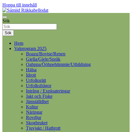
Hoppa till innehåll
Samelandspartiet
Sök
Sámiid Riikkabellodat
Sök
Hem
Valprogram 2025
Boazu/Bovtse/Renen
Giella/Gïele/Språk
Oahppa/Ööhpehtimmie/Utbildning
Hälsa
Idrott
Urfolksrätt
Urfolksfrågor
Intrång / Exploateringar
Jakt och Fiske
Jämställdhet
Kultur
Näringar
Rovdjur
Skogbruket
Tjuvjakt / Hatbrott