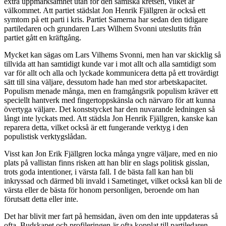
extra uppmärksamhet utan för den samiska kretsen, vilket är
välkommet. Att partiet städslat Jon Henrik Fjällgren är också ett
symtom på ett parti i kris. Partiet Samerna har sedan den tidigare
partiledaren och grundaren Lars Wilhem Svonni uteslutits från
partiet gått en kräftgång.
Mycket kan sägas om Lars Vilhems Svonni, men han var skicklig så
tillvida att han samtidigt kunde var i mot allt och alla samtidigt som
var för allt och alla och lyckade kommunicera detta på ett trovärdigt
sätt till sina väljare, dessutom hade han med stor arbetskapacitet.
Populism menade många, men en framgångsrik populism kräver ett
speciellt hantverk med fingertoppskänsla och närvaro för att kunna
övertyga väljare. Det konststycket har den nuvarande ledningen så
långt inte lyckats med. Att städsla Jon Henrik Fjällgren, kanske kan
reparera detta, vilket också är ett fungerande verktyg i den
populistisk verktygslådan.
Visst kan Jon Erik Fjällgren locka många yngre väljare, med en nio
plats på vallistan finns risken att han blir en slags politisk gisslan,
trots goda intentioner, i värsta fall. I de bästa fall kan han bli
inkryssad och därmed bli invald i Sametinget, vilket också kan bli de
värsta eller de bästa för honom personligen, beroende om han
förutsatt detta eller inte.
Det har blivit mer fart på hemsidan, även om den inte uppdateras så
ofta. Budskapet och profileringen är ofta kopplat till partiledaren