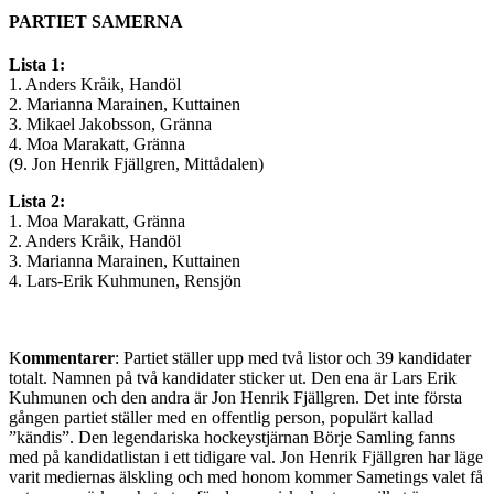
PARTIET SAMERNA
Lista 1:
1. Anders Kråik, Handöl
2. Marianna Marainen, Kuttainen
3. Mikael Jakobsson, Gränna
4. Moa Marakatt, Gränna
(9. Jon Henrik Fjällgren, Mittådalen)
Lista 2:
1. Moa Marakatt, Gränna
2. Anders Kråik, Handöl
3. Marianna Marainen, Kuttainen
4. Lars-Erik Kuhmunen, Rensjön
K
ommentarer
: Partiet ställer upp med två listor och 39 kandidater
totalt. Namnen på två kandidater sticker ut. Den ena är Lars Erik
Kuhmunen och den andra är Jon Henrik Fjällgren. Det inte första
gången partiet ställer med en offentlig person, populärt kallad
”kändis”. Den legendariska hockeystjärnan Börje Samling fanns
med på kandidatlistan i ett tidigare val. Jon Henrik Fjällgren har läge
varit mediernas älskling och med honom kommer Sametings valet få