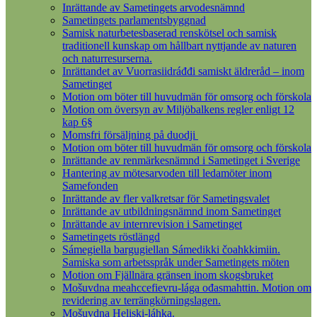
Inrättande av Sametingets arvodesnämnd
Sametingets parlamentsbyggnad
Samisk naturbetesbaserad renskötsel och samisk
traditionell kunskap om hållbart nyttjande av naturen
och naturresurserna.
Inrättandet av Vuorrasiidráđđi samiskt äldreråd – inom
Sametinget
Motion om böter till huvudmän för omsorg och förskola
Motion om översyn av Miljöbalkens regler enligt 12
kap 6§
Momsfri försäljning på duodji
Motion om böter till huvudmän för omsorg och förskola
Inrättande av renmärkesnämnd i Sametinget i Sverige
Hantering av mötesarvoden till ledamöter inom
Samefonden
Inrättande av fler valkretsar för Sametingsvalet
Inrättande av utbildningsnämnd inom Sametinget
Inrättande av internrevision i Sametinget
Sametingets röstlängd
Sámegiella bargugiellan Sámedikki čoahkkimiin.
Samiska som arbetsspråk under Sametingets möten
Motion om Fjällnära gränsen inom skogsbruket
Mošuvdna meahccefievru-lága ođasmahttin. Motion om
revidering av terrängkörningslagen.
Mošuvdna Heliski-láhka.