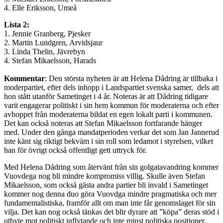
4. Elle Eriksson, Umeå
Lista 2:
1. Jennie Granberg, Pjesker
2. Martin Lundgren, Arvidsjaur
3. Linda Thelin, Jävrebyn
4. Stefan Mikaelsson, Harads
Kommentar
: Den största nyheten är att Helena Dådring är tillbaka i
moderpartiet, efter dels inhopp i Landspartiet svenska samer, dels att
hon stått utanför Sametinget i 4 år. Noteras är att Dådring tidigare
varit engagerar politiskt i sin hem kommun för moderaterna och efter
avhoppet från moderaterna bildat en egen lokalt parti i kommunen.
Det kan också noteras att Stefan Mikaelsson fortfarande hänger
med. Under den gånga mandatperioden verkar det som Jan Jannerud
inte känt sig riktigt bekväm i sin roll som ledamot i styrelsen, vilket
han för övrigt också offentligt gett uttryck för.
Med Helena Dådring som återvänt från sin golgatavandring kommer
Vuovdega nog bli mindre kompromiss villig. Skulle även Stefan
Mikaelsson, som också gästa andra partier bli invald i Sametinget
kommer nog denna duo göra Vuovdga mindre pragmatiska och mer
fundamentalistiska, framför allt om man inte får genomslaget för sin
vilja. Det kan nog också tänkas det blir dyrare att ”köpa” deras stöd i
utbyte mot politiskt inflytande och inte minst politiska positioner.