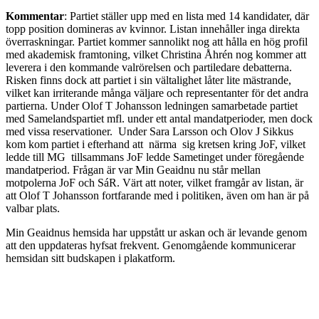
Kommentar
: Partiet ställer upp med en lista med 14 kandidater, där
topp position domineras av kvinnor. Listan innehåller inga direkta
överraskningar. Partiet kommer sannolikt nog att hålla en hög profil
med akademisk framtoning, vilket Christina Åhrén nog kommer att
leverera i den kommande valrörelsen och partiledare debatterna.
Risken finns dock att partiet i sin vältalighet låter lite mästrande,
vilket kan irriterande många väljare och representanter för det andra
partierna. Under Olof T Johansson ledningen samarbetade partiet
med Samelandspartiet mfl. under ett antal mandatperioder, men dock
med vissa reservationer. Under Sara Larsson och Olov J Sikkus
kom kom partiet i efterhand att närma sig kretsen kring JoF, vilket
ledde till MG tillsammans JoF ledde Sametinget under föregående
mandatperiod. Frågan är var Min Geaidnu nu står mellan
motpolerna JoF och SáR. Värt att noter, vilket framgår av listan, är
att Olof T Johansson fortfarande med i politiken, även om han är på
valbar plats.
Min Geaidnus hemsida har uppstått ur askan och är levande genom
att den uppdateras hyfsat frekvent. Genomgående kommunicerar
hemsidan sitt budskapen i plakatform.