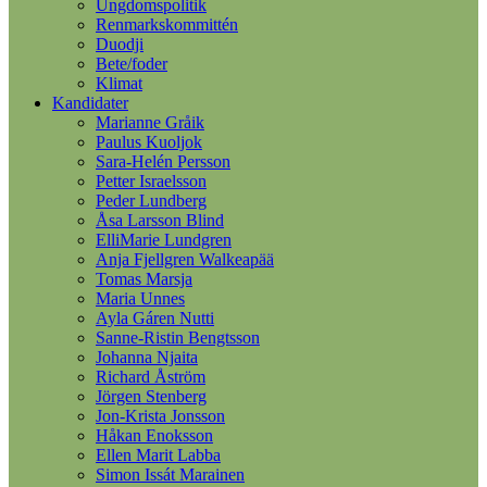
Ungdomspolitik
Renmarkskommittén
Duodji
Bete/foder
Klimat
Kandidater
Marianne Gråik
Paulus Kuoljok
Sara-Helén Persson
Petter Israelsson
Peder Lundberg
Åsa Larsson Blind
ElliMarie Lundgren
Anja Fjellgren Walkeapää
Tomas Marsja
Maria Unnes
Ayla Gáren Nutti
Sanne-Ristin Bengtsson
Johanna Njaita
Richard Åström
Jörgen Stenberg
Jon-Krista Jonsson
Håkan Enoksson
Ellen Marit Labba
Simon Issát Marainen